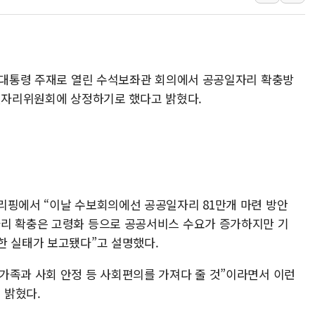
[종합] 美 7월 고용 2만3000명 감소 '쇼크'…9월 금리 인
[사진] 이슬람 수니파 3개국, 공동방위협정 체결
뉴욕증시 개장 전 특징주...아틀라시안·클라우드플레어
인 대통령 주재로 열린 수석보좌관 회의에서 공공일자리 확충방
보훈부, 미 DPAA와 MOU… "6·25 미군 실종자 7359명
 일자리위원회에 상정하기로 했다고 밝혔다.
트럼프 "금리 내려야"…파월 때와 달리 워시엔 톤 낮춰
특정 정치인 측근 포항시 정책특보 내정설...포항시 '시끌'
李 "해남 태양광, 대한민국 다음 100년 밑거름…수도권 집
리핑에서 “이날 수보회의에선 공공일자리 81만개 마련 방안
자리 확충은 고령화 등으로 공공서비스 수요가 증가하지만 기
한 실태가 보고됐다”고 설명했다.
가족과 사회 안정 등 사회편의를 가져다 줄 것”이라면서 이런
 밝혔다.