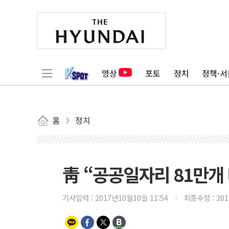
영상
포토
정치
정책·서
홈
정치
靑 “공공일자리 81만개 
기사입력 :
2017년10월10일 11:54
최종수정 :
20