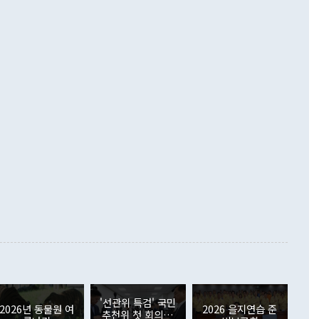
 경상수지는 497억3000만달러 흑자로 집계됐다. 전월(386억
 넘어선 주장 정 장관은 이날 업무보고에서 '한반도 평화공존
)에 이어 두 달 연속 월간 기준 역대 최대 기록을 갈아치웠다.
 설명하면서 이재명 정부 2년차 핵심 과제로 상호 존중·평화
해 상반기 누적 경상수지 흑자는 1910억1000만달러를 기록
·핵 없는 한반도 등 3대 기본 방향을 제시했다. 정 장관은 "대
지 흑자를 견인한 것은 상품수지다. 6월 상품수지는 478억
언어는 멈춰야 한다"면서 주적 용어 대체를 주장했다. 지난 25
 흑자를 기록하며 전월에 이어 역대 최대를 다시 썼다. 국제수
D(완전하고 검증가능하며 되돌릴 수 없는 비핵화) 구도는 이미
수출은 1123억7000만달러로 전년 동월 대비 84.5% 증가하
했다. 또 "현 시점에서 흘러간 선(先)비핵화만 되뇌는 것은
 처음으로 1000억달러를 넘어섰다. 상품수입은 644억8000만
 데 힘이 되지 않는다"고 주장했다. 정 장관은 또 "정전 체제
6% 늘었다. 통관 기준으로는 반도체 수출이 전년 동월 대비
로 바꾸는 논의에 착수하겠다"면서 "북·미 정상회담 견인과
증했고 컴퓨터·주변기기(SSD)는 282.7% 증가했다. IT 품목
화의 동력을 확보하기 위해 최선을 다할 것"이라고 말했다. 하
.4% 늘었으며 비IT 품목도 ▲석유제품(47.5%) ▲화공품
령은 정 장관의 구상에 대부분 제동을 걸었다. 이 대통령은 "평
▲철강제품(17.9%) ▲승용차(6.1%) 등을 중심으로 18.6% 증가
 정치적으로 악용되는 측면이 있다"며 "많이 조심하셔야 한
준 수입은 ▲원자재(30.5%) ▲자본재(35.3%) ▲소비재
다. 북한을 다른 이름으로 불러야 한다는 주장에는 "표현에 꼬
가 모두 늘었다. 서비스수지는 12억9000만달러 적자를 기록해 전
정쟁으로 휘몰아 들어가면 원래 하고자 했던 데에서 오히려 나
000만달러)보다 적자 폭이 확대됐다. 여행수지는 외국인 입국자
래될 수 있다"고 경고했다. 이 대통령은 남북 신뢰 구축을 위해
증료 인상 등에 따른 출국자 감소로 4억4000만달러 흑자를
합의를 선제적으로 복원해야 한다는 정 장관의 주장에 대해서도
지식재산권사용료수지는 전월 흑자에서 4억4000만달러 적자
대로 하는 게 과연 한반도의 평화와 안정에 플러스냐, 결론적
 본원소득수지는 배당소득을 중심으로 32억7000만달러 흑자
이 들 때도 있다"며 부정적으로 반응했다. 조현 외교부 장
월(21억7000만달러)보다 흑자 폭이 확대됐다. 배당소득수지
 사후 브리핑에서 정 장관이 언급한 '4자 회담'에 대해 "이상
이 늘어난 데다 전월 분기배당에 따른 기저효과로 배당지급이
 어떤 희망이라 하더라도 그건 아직 조율되지 않은 방법"이
6000만달러 흑자를 나타냈다. 금융계정 순자산은 6월 중 467
들께서 디스카운트해 주시면 좋겠다"고 선을 그었다. 정 장관
러 증가해 월간 기준 역대 최대 증가 폭을 기록했다. 종전 최대
아 블라디보스토크에서 열리는 '동방경제포럼(EEF)'을 언급하
월(369억9000만달러)을 넘어선 것이다. 직접투자에서는 내국
원에서 (참석을) 검토하고 있다"고 발언한 데 대해서도 조 장관
가 80억1000만달러, 외국인의 국내투자가 46억3000만달러
'선관위 특검' 국민
외교부의 몫"이라며 "아직 거기까지 진도가 나가지 않았다"고
2026년 동물원 여
2026 을지연습 준
. 증권투자에서는 외국인의 국내 주식 매도세가 이어졌다. 외
추천위 첫 회의…