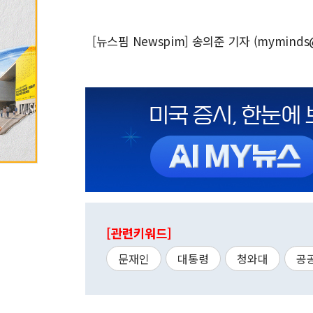
[뉴스핌 Newspim] 송의준 기자 (myminds
[관련키워드]
문재인
대통령
청와대
공