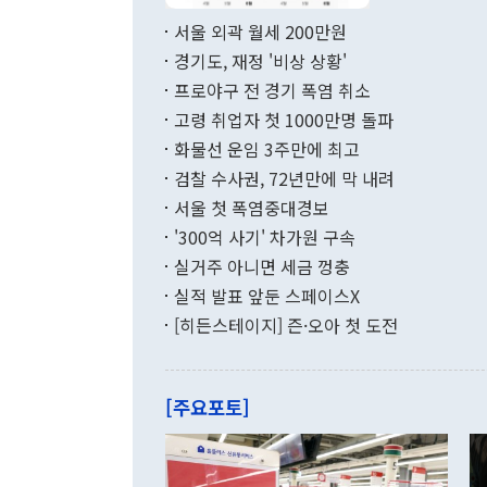
면 지난 6월
부 장관 권한
1000만달러
서울 외곽 월세 200만원
발전 구상'을
이에 따라 올
적 갈등 해결
경기도, 재정 '비상 상황'
했다. 경상수
결과 혐오의 
9000만달러
프로야구 전 경기 폭염 취소
년간의 CVI
지 기준 상품
고령 취업자 첫 1000만명 돌파
무너졌다고도 
며 월간 기준
현실을 바꾸는
달러로 38.
화물선 운임 3주만에 최고
를 평화 체제
196.9% 급
검찰 수사권, 72년만에 막 내려
함께 4자 대
수출은 160
지만 이 대통
서울 첫 폭염중대경보
(18.6%) 
화공존 정책이
했다. 통관 기
'300억 사기' 차가원 구속
다"고 지적했
(16.4%)
투리가 잡혀 
실거주 아니면 세금 껑충
월(-10억9
쁜 상황이 초
증가와 유류할
실적 발표 앞둔 스페이스X
9·19 군사
기록했지만 
[히든스테이지] 즌·오아 첫 도전
"우리의 선의
로 전환됐다.
으로 약간의 의문
를 기록해 전
관은 업무보고
는 배당수입
주의에 근거한
줄면서 25억
[주요포토]
라며 "여러분
억1000만달
이 9월 러시
였던 올해 3
며 "정부 차
인의 해외투자
은 "그것은 
각각 증가했다