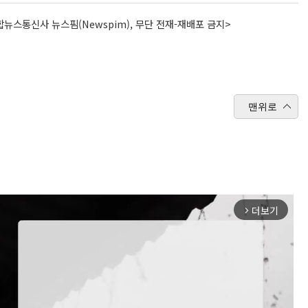
뉴스통신사 뉴스핌(Newspim), 무단 전재-재배포 금지>
맨위로
더보기
arrow_forward_ios