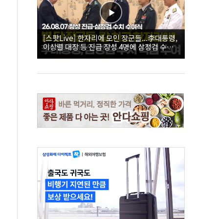
[스팟Live] 한자리에 모인 장군들...李대통령,
이상렬 대장 등 진급 장성 4명에 삼정검 수치
직접 수여｜26.08.07 장성 진급·삼정검 수치
수여식