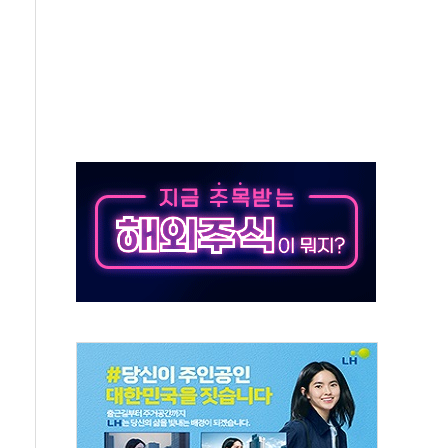
상 기대 후퇴
·태양광주↑ VS 트레이드데스크·웬디스↓
 끝까지 찾겠다"
중 완화 전환점"