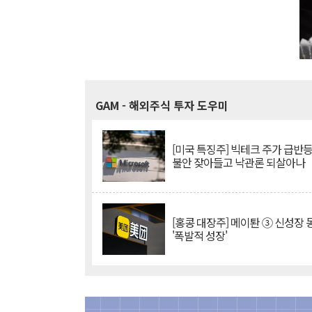
GAM
- 해외주식 투자 도우미
[미국 특징주] 빅테크 주가 급반등..
불안 잦아들고 낙관론 되살아나
[홍콩 대장주] 메이퇀 ③ 신성장
'폭발적 성장'