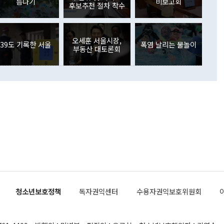
름나기
비보고회
장관이 이날 소개한 대북 구상과 설명은 정부 내 조율을 거치지
주식 투자는 차익실현 매도 등의 영향으로 316억1000만달러
후보추천 절차 착수
서 문제가 있다. 특히 주적 표현 대체와 국호 사용, 9·19 군
(-310억5000만달러)에 이어 역대 최대 순매도 기록을 다시
 4자회담 추진 등은 통일부 장관이 결정할 사안이 아니어서 월
국인의 국내 채권투자는 세계국채지수(WGBI) 자금 유입에도
이 나오고 있다. 이 대통령은 정 장관의 업무보고를 듣고 난
도래 영향으로 증가 폭이 줄어든 52억9000만달러를 기록했
무보고에 발표했다고 승인난 건 아니다"라고 재차 확인했다. 정
오세훈 서울시장,
 해외 증권투자는 주식을 중심으로 35억6000만달러 증가했
39도 기록한 서울
폭염 날리는 물놀이
부동산 대토론회
통은 "정 장관의 발언 내용은 대부분 국가안전보장회의(NSC)
newspim.com
된 사안이 아닌 정 장관의 개인적 생각에 가깝다"며 "안보 관
이 정부의 공식 정책이 아닌 사안을 추진하겠다고 업무보고를
 면전에서 '국군통수권자가 나서야 한다'고 주장한 것은 심각
 5일 청와대 영빈관에서 열린 통일
 외교 안보 부처 업무보고에서 발언하고 있다. [사진=청와대]
장이 현 시점에서 이미 참고가 될 수 없는 과거의 경험 또는 사
식에 기반하고 있다는 것이다. 정 장관이 주장하는 구상은 급
 있는 북한의 전략과 한반도 및 국제 정세를 전혀 반영하지
 비판이 제기되고 있다. 정 장관이 "흘러간 선(先)비핵화만
현실을 바꾸지 못한다"고 언급한 것은 지금까지의 대북 접근
 있다. 북핵 위기 발발 이후 지금까지 모든 핵 협상에서 한국
북한에 선비핵화를 공식적으로 요구한 적이 없기 때문이다. 지
 협상은 북한의 비핵화 조치에 한·미가 상응하는 대가를 제
로 이뤄졌다. 1994년 북·미 제네바 기본합의는 핵시설 동결
청소년보호정책
독자권익센터
수용자권익보호위원회
의 교환이었다. 2005년 9.19 공동성명도 북한의 비핵화 조치
에 상응조치를 제공하는 '행동 대 행동' 원칙이 적용됐다. 대북
던 한 전직 관료는 "모든 북핵 협상은 북한의 비핵화 조치와