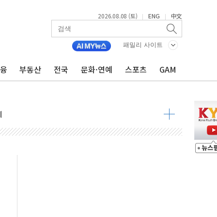
2026.08.08 (토)
ENG
中文
|
|
 정청래 격차 확대'
패밀리 사이트
타진
금융
부동산
전국
문화·연예
스포츠
GAM
최고치
 요구
낮아지며 상승… STOXX 600 지수는 나흘 연속 최고치
세
엘·이란 위협에 맞설 자체 억지력 강화
동
톱'… 美 해상봉쇄 영향
각
체주 '활짝'
스닥 선물 1%대 상승