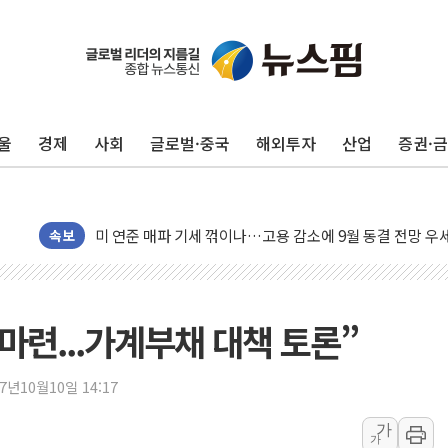
민주, 오늘 제주·인천 경선 결과 발표...'김민석 재역전 vs
한상협, 업계 개인정보 보안 새판 짠다…'자율규제단체' 
울
경제
사회
글로벌·중국
해외투자
산업
증권·
뉴욕증시, 고용 쇼크에 금리 인상 우려 후퇴…S&P500 
트럼프, 쿡 연준 이사 해임 재추진…"26일까지 의혹 소명"
유럽증시, 美 고용 예상 밖 부진에 연준 금리 인상 가능성 
미 연준 매파 기세 꺾이나…고용 감소에 9월 동결 전망 우
속보
[종합] 이슬람 수니파 3국, '공동방위협정' 체결… 이스라
트럼프, 백신·자폐증 행정명령 검토…"이르면 다음 주"
美 항소법원, 백악관 무도회장 공사 중단 명령…트럼프 제
마련...가계부채 대책 토론”
이란 핵심 원유 수출항 '하르그섬', 최근 1주일 이상 '올스
美 고용 쇼크에 엔화 장중 급등…시장은 "또 개입했나" 촉
17년10월10일 14:17
[AI MY 뉴스] 뉴욕 반도체주 프리뷰...美 고용 쇼크에 반도
가
가
뉴욕증시 프리뷰, 美 고용 쇼크에 금리 인상 우려 후퇴…나