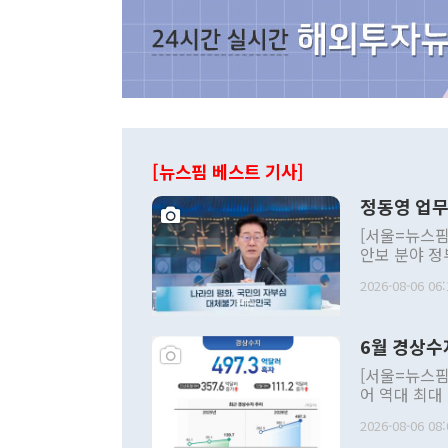
[뉴스핌 베스트 기사]
정동영 업무
[서울=뉴스핌
안보 분야 정
평화공존 발전
2026-08-06 06:
발언 중에는 
언한 것이 있
령은 공개적으
6월 경상수
주의적 희망에
관의 대북 정
[서울=뉴스핌
관 부처 장관
어 역대 최대
관의 무리한 
출 호조로 월
다. [정동영 통일부 장관이 지난달 23일 오후 서울 종로구 정부서울청사에
2026-08-06 08:
료=한국은행] 한국은행이 6일 발표한 '2026년 6월 국제수지(잠정)'에
서 취임 1주년 