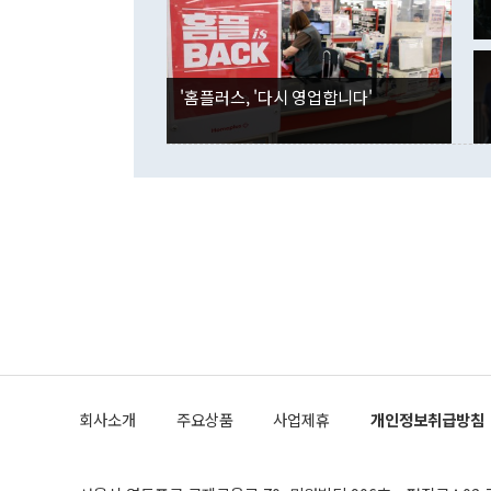
잘랐다. 정 
국인의 국내 
않았다는 점에
감소하며 전월
사합의 복원,
경신했다. 외
권이라는 지적
분기 말 만기
뒤 "여기 업
다. 내국인의
'홈플러스, '다시 영업합니다'
부의 한 소식
다. eoyn2@
를 거쳐 결정
련 부처 장관
하고 대통령의
한 문제"라고 지적했다. 이재명 대통령이
외교 국방 등
2026.08.05 ◆시대착오적 접근, 대북 인식 오류 더욱 문제인 것은 정 장관
의 이같은 주
실과 다른 인
격히 변화하고
못하고 있다는
되뇌는 것은 
법을 호도하고
이나 미국은 
금까지의 북핵
회사소개
주요상품
사업제휴
개인정보취급방침
공하는 방식으
과 중유 제공
의 모든 단계
협상에 관여했