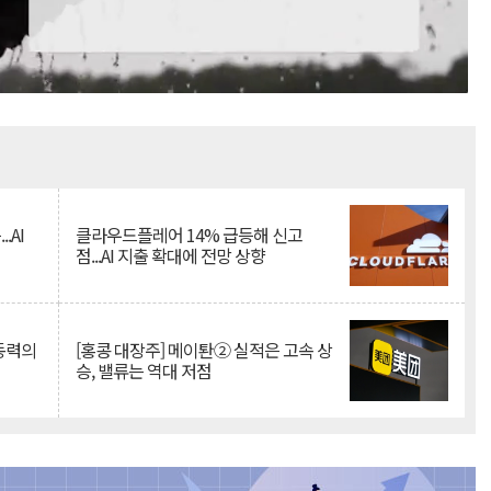
Mute
.AI
클라우드플레어 14% 급등해 신고
점...AI 지출 확대에 전망 상향
 동력의
[홍콩 대장주] 메이퇀② 실적은 고속 상
승, 밸류는 역대 저점