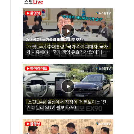
스팟
Live
[스팟Live] 李대통령 "국가폭력 피해자, 국가
가 치유해야…국가 책임 유효기간 없어"｜
26.08.07 국가폭력 피해자 위로 오찬
[스팟Live] 일상에서 장점이 더 돋보이는 '전
기 패밀리 SUV' 볼보 EX90