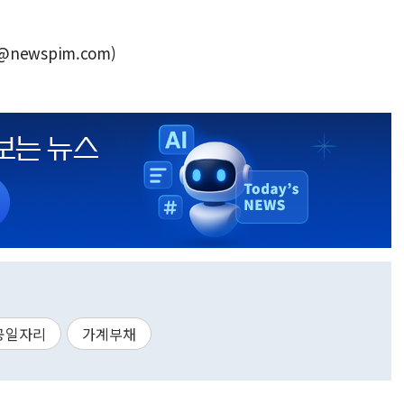
@newspim.com)
공일자리
가계부채