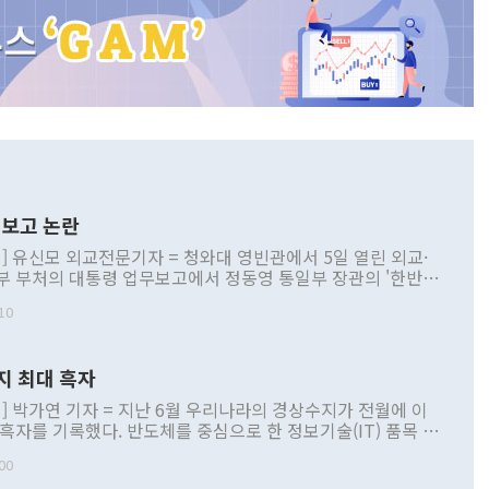
보고 논란
] 유신모 외교전문기자 = 청와대 영빈관에서 5일 열린 외교·
부 부처의 대통령 업무보고에서 정동영 통일부 장관의 '한반도
 구상'과 업무보고 발언이 논란을 빚고 있다. 이날 정 장관의
10
정부 내 조율을 거치지 않은 사안을 정책으로 추진하겠다고 공
는가 하면 사실 관계에 맞지 않은 설명도 있었다. 이재명 대통
로 신중을 기해 달라고 경고했고, 조현 외교부 장관은 '이상
지 최대 흑자
 근거한 비현실적 구상'이라는 비판을 내놨다. 그동안 정 장
책 관련 발언이 물의를 빚은 적은 여러 번 있지만 대통령과 유
] 박가연 기자 = 지난 6월 우리나라의 경상수지가 전월에 이
이 공개적으로 부정적 입장을 표명한 것은 이례적이다. 정 장
 흑자를 기록했다. 반도체를 중심으로 한 정보기술(IT) 품목 수
대북 접근법과 월권을 제어해야 한다는 목소리도 높아지고 있
간 상품수출이 처음으로 1000억달러를 넘어선 영향이다. [자
00
 따르
기자간담회를 하고 있다. [사진=통일부] 2026.07.23 ◆통일