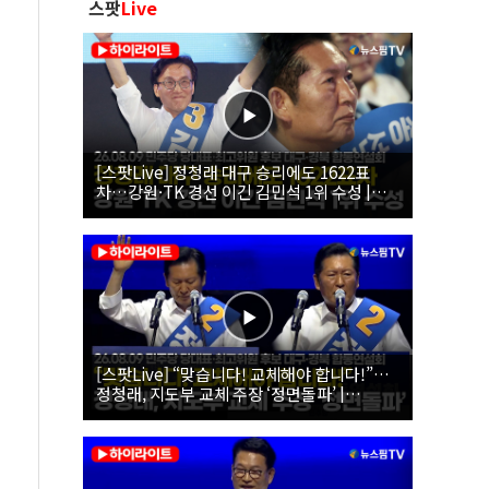
스팟
Live
[스팟Live] 정청래 대구 승리에도 1622표
차…강원·TK 경선 이긴 김민석 1위 수성 |
26.08.09 더불어민주당 당대표·최고위원 후
보 대구·경북 합동연설회
[스팟Live] “맞습니다! 교체해야 합니다!”…
정청래, 지도부 교체 주장 ‘정면돌파’ |
26.08.09 더불어민주당 당대표·최고위원 후
보 대구·경북 합동연설회