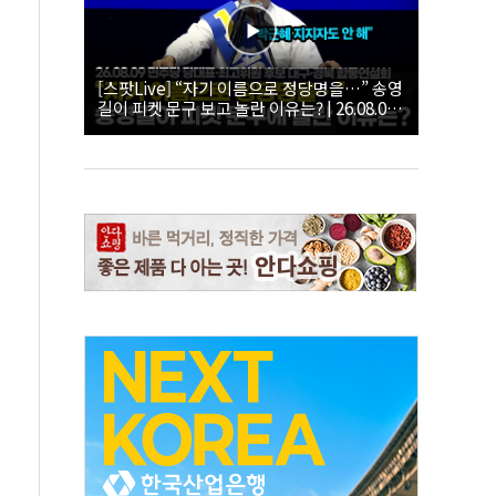
[스팟Live] “자기 이름으로 정당명을…” 송영
길이 피켓 문구 보고 놀란 이유는? | 26.08.09
더불어민주당 당대표·최고위원 후보 대구·경
북 합동연설회