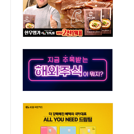
경선 결과...김민석 48.54% 정청래 44.40%
발표...김민석 47.37% 정청래 45.71% 송영길 6.92%
발표...정청래 47.82% 김민석 46.35% 송영길 5.83%
발표...김민석 50.30% 정청래 41.94% 송영길 7.76%
객 400명 맞이…"마음 잇는 시간 되길"
 지급 확정되나…재상고 앞두고 막판 셈법
'행복상자' 전달
극기 거꾸로' 논란…이틀만에 철거
 예술·체육요원 최대 33% 감축
 역대 최대폭 감소한 9.4%↓…유통업계 양극화 심화
 특사'로 콜롬비아 대통령 취임식 참석
시간당 30mm 강한 비...호우 피해 없어