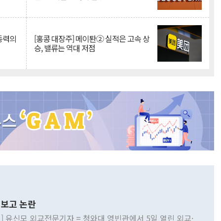
 동력의
[홍콩 대장주] 메이퇀② 실적은 고속 상
승, 밸류는 역대 저점
보고 논란
] 유신모 외교전문기자 = 청와대 영빈관에서 5일 열린 외교·