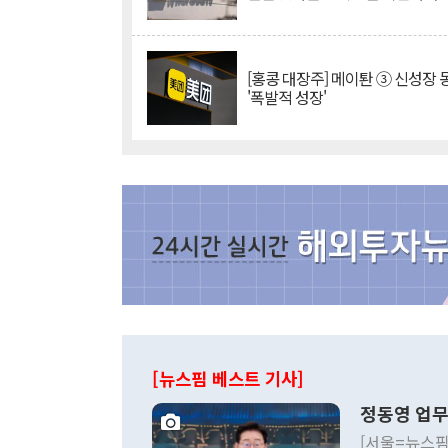
[홍콩 대장주] 메이퇀 ③ 신성장
'폭발적 성장'
[뉴스핌 베스트 기사]
정동영 업무
[서울=뉴스핌