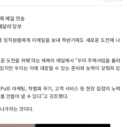
[속보] 민주, 강원·대구·경북 
[속보] 민주, 경북 경선 결과 
목 메일 전송
[속보] 민주, 대구 경선 결과 
해달라 당부
[속보] 민주, 강원 경선 결과 
그룹 임직원들에게 이메일을 보내 하반기에도 새로운 도전에 나
정재헌 CEO, SKT 장기고
최태원, 노소영에 9440억
하나금융, 명동 소상공인에 
로운 도전을 위해’라는 제목의 메일에서 “우리 주력사업을 둘러
인천시 광복절 현수막 '태
있지만 우리는 이에 대응할 수 있는 준비와 능력이 갖춰져 있
병무청, 보충역 전면 손질…
홈플러스發 대형마트 판매,
Pull) 마케팅, 차별화 무기, 고객 서비스 등 현장 접점의 노력
윤준병·이해민 의원, '정부
 만들어 낼 수 있다”고 강조했다.
'호우·산사태 주의보' 울진 
 나가자는 것이다.