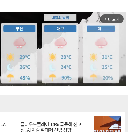
더보기
arrow_forward_ios
Mute
.AI
클라우드플레어 14% 급등해 신고
점...AI 지출 확대에 전망 상향