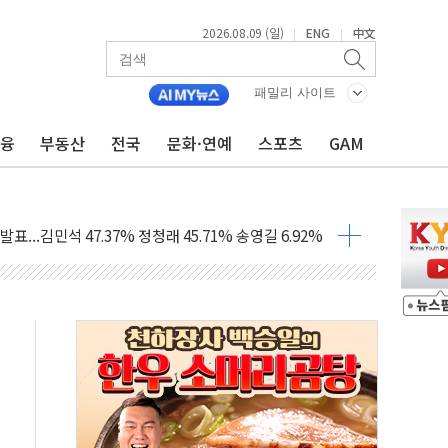
2026.08.09 (일)
ENG
中文
|
|
패밀리 사이트
금융
부동산
전국
문화·연예
스포츠
GAM
.'두천~하당'·'올미골교' 차량 통행 선제 제한
부 작업 중 근로자 1명 숨져
철강 AI융합실증센터' 들어선다
대 숨진 채 발견...경찰, 조사 중
.48%p 차 선두 유지...金 46.01% vs 鄭 44.53%
기 당선...합산득표율 68.63%
해 10대 구속…범행 후 반려견도 죽여
 정청래에 승리…金 48.54% vs 鄭 44.40%