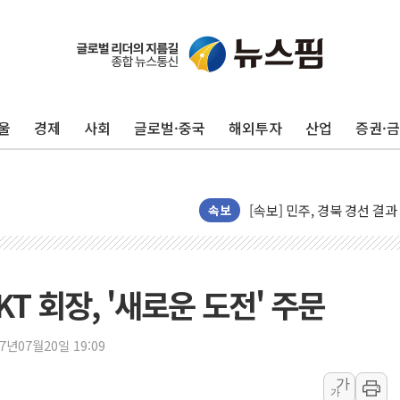
울
경제
사회
글로벌·중국
해외투자
산업
증권·
125mm 폭우 쏟아진 울진..
속보
평택 진위면 공장서 탱크 내
포항 블루밸리 국가산단에 '
상주 낙동강 선착장 하류서 50
KT 회장, '새로운 도전' 주문
[종합] 김민석, 정청래에 누적 1
민주당 경북도당위원장에 오중
17년07월20일 19:09
인천서 말다툼 중 어머니 살
가
가
김민석, 강원·대구·경북 경선서