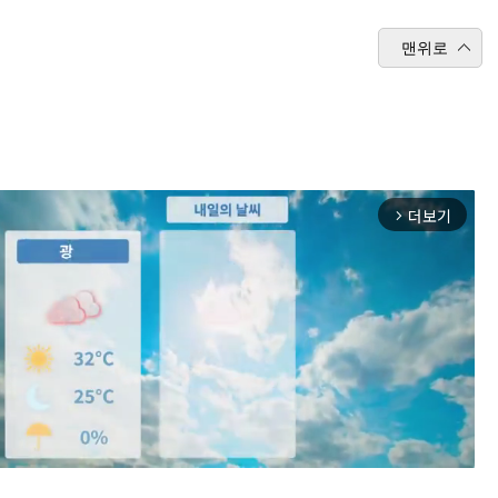
맨위로
더보기
arrow_forward_ios