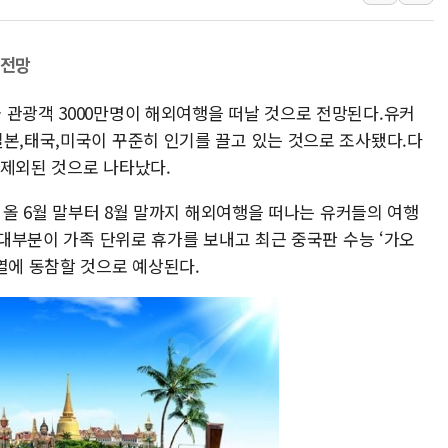
우리기술, 한수원과 원전 V
삼척시의회, 1회 추경·조례
 전망
부동산 세제개편 입법의견 2
 관광객 3000만명이 해외여행을 떠날 것으로 전망된다.유커
'협치는 어디로'...대전 대덕
일본,태국,미국이 꾸준히 인기를 끌고 있는 것으로 조사됐다.다
에이치시티, 허봉재·권용택
 제외된 것으로 나타났다.
쿨링생리대 브랜드 '쏘피 쿨
메가커피, NCT WISH 팬
면 올 6월 말부터 8월 말까지 해외여행을 떠나는 유커들의 여행
쿠팡, 로켓직구 신규 브랜드 
또 대부분이 가족 단위로 휴가를 보내고 최근 중국판 수능 ‘가오
열에 동참할 것으로 예상된다.
종근당, '벤포벨에스' 신규
S-OIL, 창립 50주년 기념