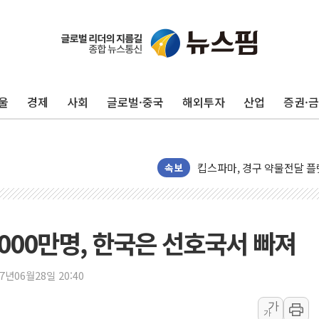
울
경제
사회
글로벌·중국
해외투자
산업
증권·
건설 외감기업 10곳 중 1곳 
씨티케이, 올 2분기 영업익
킵스파마, 경구 약물전달 플
속보
李대통령 '최측근' 김상호 
유니슨, 제주 어름비풍력발전
이렘, 신재생에너지 기업 '
000만명, 한국은 선호국서 빠져
폴라리스오피스, 아틀라시안 
은행권, 집단대출 열어도 주
17년06월28일 20:40
비츠로시스 "비츠로일렉, 인
가
양희전 삼척시의원 "관광객
가