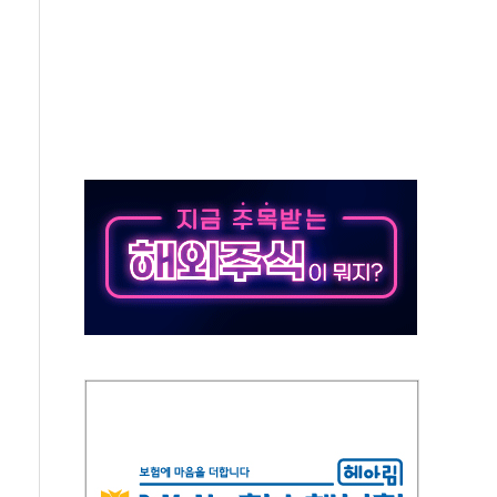
MI 협약…제어계측 부품 장기 공급
안 12건 의결…강원랜드 인재개발원 부지 재검토 촉구
900건 육박…"실거주 예외 넓혀달라"
구의회, 의장단 구성 '또' 무산
 공동대표 체제 공식 출범
링프레쉬', 올리브영 판매 1위 등극
사인회 개최와 함께 F.M.W 캠페인 마무리
600여개 확대
 광고 전개…모델에 배우 허성태 발탁
 감동의 마라톤 개최