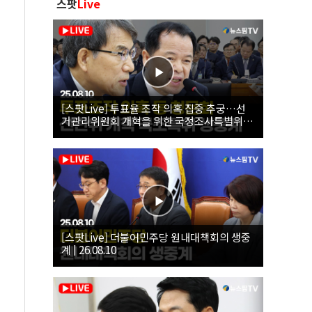
스팟
Live
[스팟Live] 투표율 조작 의혹 집중 추궁…선
거관리위원회 개혁을 위한 국정조사특별위원
회 | 26.08.10
[스팟Live] 더불어민주당 원내대책회의 생중
계 | 26.08.10