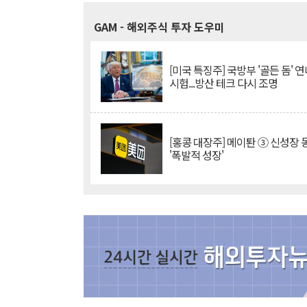
GAM
- 해외주식 투자 도우미
[미국 특징주] 국방부 '골든 돔' 연
시험...방산 테크 다시 조명
[홍콩 대장주] 메이퇀 ③ 신성장
'폭발적 성장'