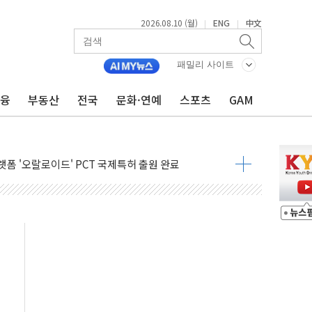
2026.08.10 (월)
ENG
中文
|
|
패밀리 사이트
금융
부동산
전국
문화·연예
스포츠
GAM
'한계기업'…5년 새 2배 늘어
 4억7000만원…흑자전환 성공
랫폼 '오랄로이드' PCT 국제특허 출원 완료
춘추관장 사의…청와대 인사 개편 주목
소와 20년 O&M 계약
원픽이앤씨' 인수
기반 국내 AX 사업 확대
담대는 '잠금'…자체 제한 장기화
니 위성통신사에 연 30억원 공급 계약"
 수보다 체류시간…생활인구 확대해야"