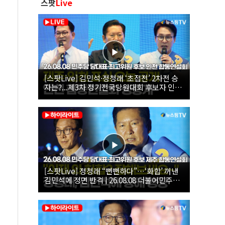
스팟
Live
[스팟Live] 김민석·정청래 ‘초접전’ 2차전 승
자는?...제3차 정기전국당원대회 후보자 인천
합동연설회 생중계 | 26.08.08
[스팟Live] 정청래 “뻔뻔하다”…‘화합’ 꺼낸
김민석에 정면 반격 | 26.08.08 더불어민주당
당대표·최고위원 후보 제주 합동연설회