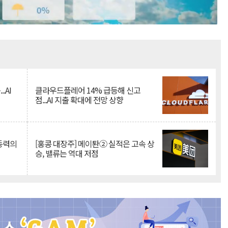
Mute
.AI
클라우드플레어 14% 급등해 신고
점...AI 지출 확대에 전망 상향
 동력의
[홍콩 대장주] 메이퇀② 실적은 고속 상
승, 밸류는 역대 저점