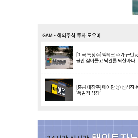
GAM
- 해외주식 투자 도우미
[미국 특징주] 빅테크 주가 급반등..
불안 잦아들고 낙관론 되살아나
[홍콩 대장주] 메이퇀 ③ 신성장
'폭발적 성장'