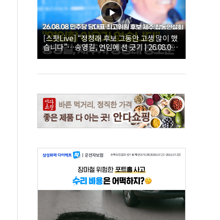
[스팟Live] “정청래 후보 그동안 고생 많이 했
습니다”…송영길, 연임에 선 긋기 | 26.08.08
더불어민주당 당대표·최고위원 후보 제주 합
동연설회