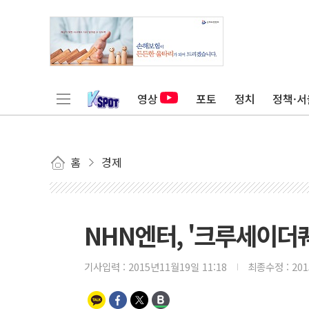
영상
포토
정치
정책·서
홈
경제
NHN엔터, '크루세이더
기사입력 :
2015년11월19일 11:18
최종수정 :
20