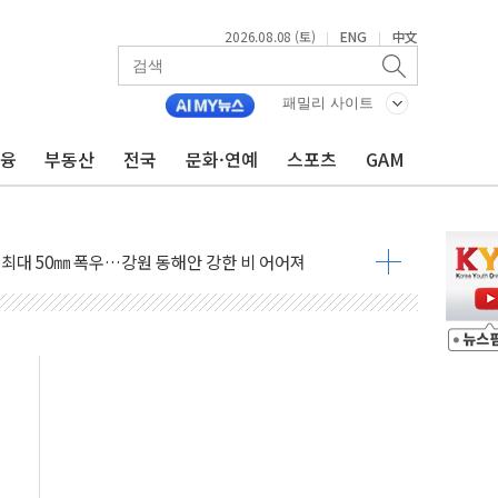
2026.08.08 (토)
ENG
中文
|
|
패밀리 사이트
금융
부동산
전국
문화·연예
스포츠
GAM
(8.10~8.14)
만지작…공습 한계·탄약 부족 현실화
 최대 50㎜ 폭우…강원 동해안 강한 비 어어져
…60대 환경미화원 수거차에 치여 사망
흉기 난동…60대 남성 2명 숨져
손해 보는 일 없게"…'결혼 페널티' 22개 과제 손본다
서 모터보트 전복…1명 사망·1명 실종
자 기림의 날 참석..."국제적 시민 연대로 목소리 내야"
질 중 실종 60대 나흘만에 숨진 채 발견
 흉기 살해 10대 아들 체포
 '뻔뻔' 받아친 정청래…제주 연설서 신경전 고조