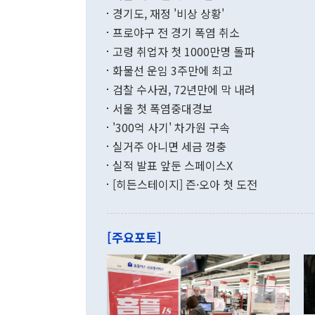
이에 따라 올
적 갈등 해결
경기도, 재정 '비상 상황'
했다. 경상수
결과 혐오의 
9000만달러
프로야구 전 경기 폭염 취소
년간의 CVI
지 기준 상품
고령 취업자 첫 1000만명 돌파
무너졌다고도 
며 월간 기준
현실을 바꾸는
달러로 38.
화물선 운임 3주만에 최고
를 평화 체제
196.9% 급
검찰 수사권, 72년만에 막 내려
함께 4자 대
수출은 160
지만 이 대통
서울 첫 폭염중대경보
(18.6%) 
화공존 정책이
했다. 통관 기
'300억 사기' 차가원 구속
다"고 지적했
(16.4%)
투리가 잡혀 
실거주 아니면 세금 껑충
월(-10억9
쁜 상황이 초
증가와 유류할
실적 발표 앞둔 스페이스X
9·19 군사
기록했지만 
[히든스테이지] 즌·오아 첫 도전
"우리의 선의
로 전환됐다.
으로 약간의 의문
를 기록해 전
관은 업무보고
는 배당수입
주의에 근거한
줄면서 25억
[주요포토]
라며 "여러분
억1000만달
이 9월 러시
였던 올해 3
며 "정부 차
인의 해외투자
은 "그것은 
각각 증가했다
잘랐다. 정 
국인의 국내 
않았다는 점에
감소하며 전월