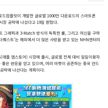
李대통령, ISA 개편 
동해중부 전 해상 풍랑
로드컴플릿이 개발한 글로벌 1000만 다운로드의 스마트폰
연일 폭염에 온열질환 
시장 공략에 나섰다고 19일 밝혔다.
中 전방위 아파트 부양
 그래픽과 3-Match 방식의 독특한 룰, 그리고 여신을 구하
인제 용대리 계곡서 수
더퀘스트'는 해외에서 더 많은 사랑을 받고 있는 NHN엔터의
동해시, 11~14일 '
강원 중·남부 동해안 
OS(애플 앱스토어) 시장에 출시, 글로벌 전체 대비 일일이용자
청양 밭에서 일하던 9
큼 좋은 반응을 얻고 있으며, 여러 마켓이 공존하는 중국 안드
폭염에 車 운전면허 기
 공략에 나선다는 계획이다.