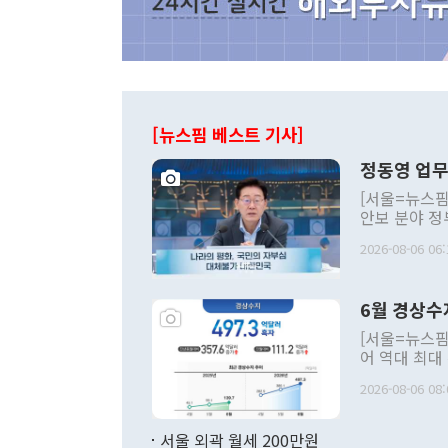
[뉴스핌 베스트 기사]
정동영 업무
[서울=뉴스핌
안보 분야 정
평화공존 발전
2026-08-06 06:
발언 중에는 
언한 것이 있
령은 공개적으
6월 경상수
주의적 희망에
관의 대북 정
[서울=뉴스핌
관 부처 장관
어 역대 최대
관의 무리한 
출 호조로 월
다. [정동영 통일부 장관이 지난달 23일 오후 서울 종로구 정부서울청사에
2026-08-06 08:
료=한국은행] 한국은행이 6일 발표한 '2026년 6월 국제수지(잠정)'에
서 취임 1주년 
면 지난 6월
부 장관 권한
1000만달러
서울 외곽 월세 200만원
발전 구상'을