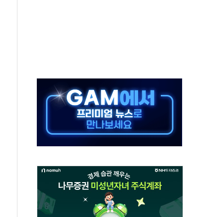
재검토 지시…與 "적극 환영"·野 "졸속 국정"
주의보…10일까지 최대 3.5m 높은 물결
사망 23명…정부, 비상대응기구 가동
, 수도 베이징도 부동산 규제 철폐
위 상승으로 피서객 7명 고립…전원 구조
별똥별 멍' 운영…페르세우스 유성우 관측
시간당 50mm 이상 폭우…호우경보 발효
0대 숨져…온열질환 여부 조사
능시험 오전 집중 편성…체감온도 38도 넘으면 중단