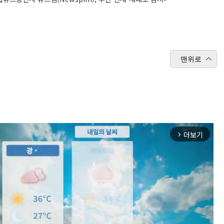
맨위로
더보기
arrow_forward_ios