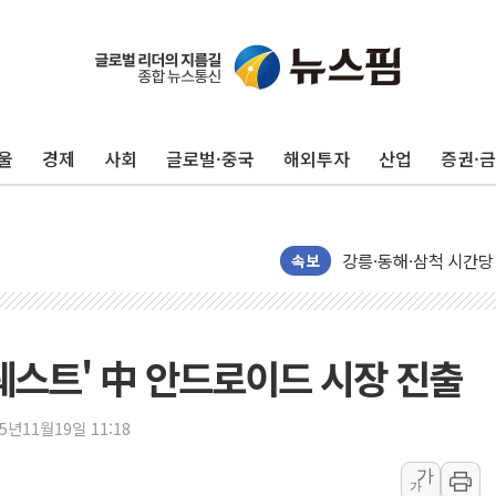
울
경제
사회
글로벌·중국
해외투자
산업
증권·
이번주 국내 주요 금융일정
美, 이란전 출구전략 
강릉·동해·삼척 시간당
폐기물 수거하다 참변
속보
서울 중랑구 주택가서 
李대통령 "결혼 때문에 
여수 오동도 인근 해상
퀘스트' 中 안드로이드 시장 진출
추미애, '위안부' 피해
인천 선재도 갯벌서 해루
15년11월19일 11:18
인천서 말다툼 중 어머니
가
가
'화합' 꺼낸 김민석에