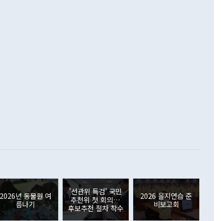
해 상반기 누적 경상수지 흑자는 1910억1000만달러를 기록
·핵 없는 한반도 등 3대 기본 방향을 제시했다. 정 장관은 "대
지 흑자를 견인한 것은 상품수지다. 6월 상품수지는 478억
언어는 멈춰야 한다"면서 주적 용어 대체를 주장했다. 지난 25
 흑자를 기록하며 전월에 이어 역대 최대를 다시 썼다. 국제수
D(완전하고 검증가능하며 되돌릴 수 없는 비핵화) 구도는 이미
수출은 1123억7000만달러로 전년 동월 대비 84.5% 증가하
했다. 또 "현 시점에서 흘러간 선(先)비핵화만 되뇌는 것은
 처음으로 1000억달러를 넘어섰다. 상품수입은 644억8000만
 데 힘이 되지 않는다"고 주장했다. 정 장관은 또 "정전 체제
6% 늘었다. 통관 기준으로는 반도체 수출이 전년 동월 대비
로 바꾸는 논의에 착수하겠다"면서 "북·미 정상회담 견인과
증했고 컴퓨터·주변기기(SSD)는 282.7% 증가했다. IT 품목
화의 동력을 확보하기 위해 최선을 다할 것"이라고 말했다. 하
.4% 늘었으며 비IT 품목도 ▲석유제품(47.5%) ▲화공품
령은 정 장관의 구상에 대부분 제동을 걸었다. 이 대통령은 "평
▲철강제품(17.9%) ▲승용차(6.1%) 등을 중심으로 18.6% 증가
 정치적으로 악용되는 측면이 있다"며 "많이 조심하셔야 한
준 수입은 ▲원자재(30.5%) ▲자본재(35.3%) ▲소비재
다. 북한을 다른 이름으로 불러야 한다는 주장에는 "표현에 꼬
가 모두 늘었다. 서비스수지는 12억9000만달러 적자를 기록해 전
정쟁으로 휘몰아 들어가면 원래 하고자 했던 데에서 오히려 나
000만달러)보다 적자 폭이 확대됐다. 여행수지는 외국인 입국자
래될 수 있다"고 경고했다. 이 대통령은 남북 신뢰 구축을 위해
증료 인상 등에 따른 출국자 감소로 4억4000만달러 흑자를
합의를 선제적으로 복원해야 한다는 정 장관의 주장에 대해서도
지식재산권사용료수지는 전월 흑자에서 4억4000만달러 적자
대로 하는 게 과연 한반도의 평화와 안정에 플러스냐, 결론적
 본원소득수지는 배당소득을 중심으로 32억7000만달러 흑자
이 들 때도 있다"며 부정적으로 반응했다. 조현 외교부 장
월(21억7000만달러)보다 흑자 폭이 확대됐다. 배당소득수지
 사후 브리핑에서 정 장관이 언급한 '4자 회담'에 대해 "이상
이 늘어난 데다 전월 분기배당에 따른 기저효과로 배당지급이
 어떤 희망이라 하더라도 그건 아직 조율되지 않은 방법"이
6000만달러 흑자를 나타냈다. 금융계정 순자산은 6월 중 467
들께서 디스카운트해 주시면 좋겠다"고 선을 그었다. 정 장관
러 증가해 월간 기준 역대 최대 증가 폭을 기록했다. 종전 최대
아 블라디보스토크에서 열리는 '동방경제포럼(EEF)'을 언급하
월(369억9000만달러)을 넘어선 것이다. 직접투자에서는 내국
원에서 (참석을) 검토하고 있다"고 발언한 데 대해서도 조 장관
가 80억1000만달러, 외국인의 국내투자가 46억3000만달러
'선관위 특검' 국민
외교부의 몫"이라며 "아직 거기까지 진도가 나가지 않았다"고
2026년 동물원 여
2026 을지연습 준
. 증권투자에서는 외국인의 국내 주식 매도세가 이어졌다. 외
추천위 첫 회의…
름나기
비보고회
장관이 이날 소개한 대북 구상과 설명은 정부 내 조율을 거치지
주식 투자는 차익실현 매도 등의 영향으로 316억1000만달러
후보추천 절차 착수
서 문제가 있다. 특히 주적 표현 대체와 국호 사용, 9·19 군
(-310억5000만달러)에 이어 역대 최대 순매도 기록을 다시