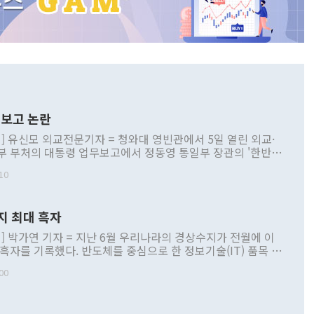
보고 논란
] 유신모 외교전문기자 = 청와대 영빈관에서 5일 열린 외교·
부 부처의 대통령 업무보고에서 정동영 통일부 장관의 '한반도
 구상'과 업무보고 발언이 논란을 빚고 있다. 이날 정 장관의
10
정부 내 조율을 거치지 않은 사안을 정책으로 추진하겠다고 공
는가 하면 사실 관계에 맞지 않은 설명도 있었다. 이재명 대통
로 신중을 기해 달라고 경고했고, 조현 외교부 장관은 '이상
지 최대 흑자
 근거한 비현실적 구상'이라는 비판을 내놨다. 그동안 정 장
책 관련 발언이 물의를 빚은 적은 여러 번 있지만 대통령과 유
] 박가연 기자 = 지난 6월 우리나라의 경상수지가 전월에 이
이 공개적으로 부정적 입장을 표명한 것은 이례적이다. 정 장
 흑자를 기록했다. 반도체를 중심으로 한 정보기술(IT) 품목 수
대북 접근법과 월권을 제어해야 한다는 목소리도 높아지고 있
간 상품수출이 처음으로 1000억달러를 넘어선 영향이다. [자
00
 따르
기자간담회를 하고 있다. [사진=통일부] 2026.07.23 ◆통일
 경상수지는 497억3000만달러 흑자로 집계됐다. 전월(386억
 넘어선 주장 정 장관은 이날 업무보고에서 '한반도 평화공존
)에 이어 두 달 연속 월간 기준 역대 최대 기록을 갈아치웠다.
 설명하면서 이재명 정부 2년차 핵심 과제로 상호 존중·평화