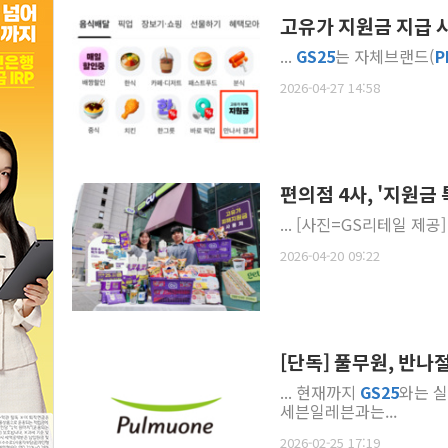
고유가 지원금 지급 
...
GS
25
는 자체브랜드(
P
2026-04-27 14:58
편의점 4사, '지원금
... [사진=GS리테일 제공
2026-04-20 09:22
[단독] 풀무원, 반나절
... 현재까지
GS
25
와는 실
세븐일레븐과는...
2026-02-25 17:19