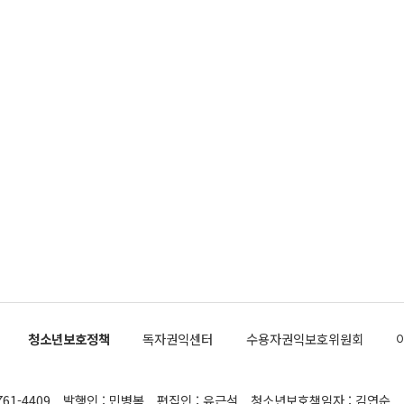
청소년보호정책
독자권익센터
수용자권익보호위원회
761-4409
발행인 : 민병복
편집인 : 유근석
청소년보호책임자 : 김연순