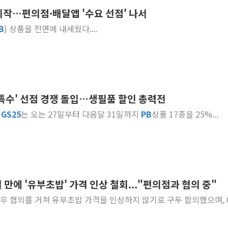
시작…편의점·배달앱 '수요 선점' 나서
[베트남 증시] 유동성 부진 지속, 강보합 마감
B
) 상품을 전면에 내세웠다....
'찜통더위'에 전력수요 역대 최고치 경신…한낮 
후티 반군, 예멘 정부군과 사우디 동시 공격…
42.5도 역대급 폭염…동물들도 특별식으로 여
경찰, 9월부터 '가족 사건' 못 맡는다…상피제
포스코홀딩스, 포스코인터·DX 지분 일부 매각
 특수' 선점 경쟁 돌입…생필품 할인 총력전
태국 학교서 중학생 총기 난사...최소 7명 사망
]
GS
25
는 오는 27일부터 다음달 31일까지
PB
상품 17종을 25%...
40.2도 찍은 서울 등 폭염중대경보 해제…누적
"文정부 악몽 재현 안돼"...李 부동산 세제안에
 만에 '유부초밥' 가격 인상 철회..."편의점과 협의 중"
무 협의를 거쳐 유부초밥 가격을 인상하지 않기로 구두 합의했으며, 