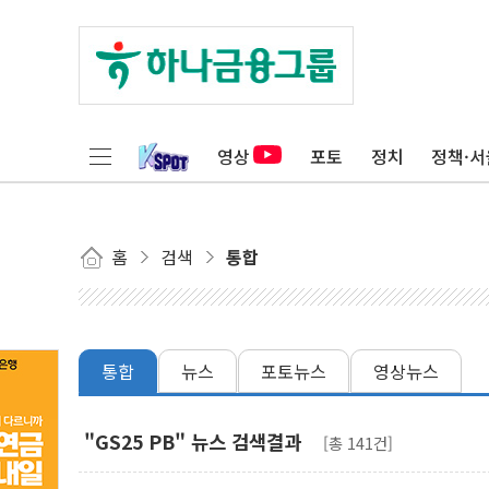
영상
포토
정치
정책·서
홈
검색
통합
통합
뉴스
포토뉴스
영상뉴스
"GS25 PB" 뉴스 검색결과
[총 141건]