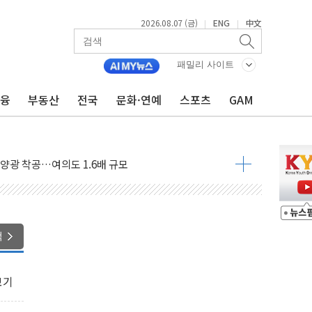
2026.08.07 (금)
ENG
中文
|
|
패밀리 사이트
금융
부동산
전국
문화·연예
스포츠
GAM
도 놀랍지 않아"
태양광 착공…여의도 1.6배 규모
...금융주 낙폭 커
정책 아냐" 해명
~9일 최대 100mm 호우
결… 수니파 국가들의 새 안보 협력 구도
색
비온 59㎡ 18억원대
-서울시 '정책 엇박자'
보기
생애최초만 경쟁 치열
래·ETF 매수에도 고유가·금리·입법 지연 '삼중 부담'