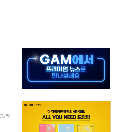
...석유·가스주 올랐지만 빈그룹이 상쇄
총수요 104.3GW 기록
 위기 고조되는 또 다른 중동 화약고
름나기 [뉴스핌 줌인]
 실시
 온열질환자 2872명
 與 내부서 '총선·대선 직격탄' 우려
CU와