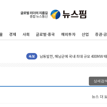
울
경제
사회
글로벌·중국
해외투자
산업
증권·
[사진] 빈살만과 에르도안의 만남
이란와이어 "이란 최고지도자 위독…곧 사망해
남동발전, 해남군에 국내 최대 규모 400MW 
속보
[인도증시] 중동 불안 속 유가 상승에 소폭 하락
황희 '폐버스 청년주택' SNS 글 역풍에 "정부
폭염 누그러지고 가뭄 숙지나...경북동해안권 8
사우디·튀르키예·파키스탄, '공동방위협정' 체
상세검
신길동 신축도 3.3㎡당 7250만원…써밋 클라
용산공원·그린벨트로 또 충돌…반복되는 국토부
뉴스 더 
[AI 부동산 투데이] 특공 전략도 '극과 극'…
[코인시황] 비트코인 6만4000달러대 횡보…고