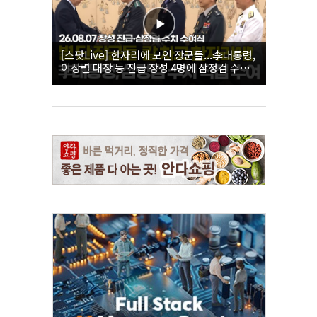
[스팟Live] 한자리에 모인 장군들...李대통령,
이상렬 대장 등 진급 장성 4명에 삼정검 수치
직접 수여｜26.08.07 장성 진급·삼정검 수치
수여식