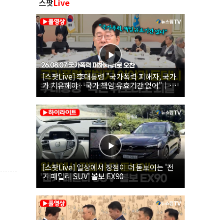
스팟
Live
[스팟Live] 李대통령 "국가폭력 피해자, 국가
가 치유해야…국가 책임 유효기간 없어"｜
26.08.07 국가폭력 피해자 위로 오찬
[스팟Live] 일상에서 장점이 더 돋보이는 '전
기 패밀리 SUV' 볼보 EX90