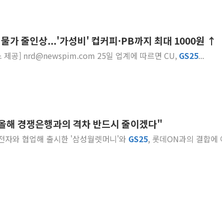
물가 줄인상...'가성비' 컵커피·PB까지 최대 1000원 ↑
... 3종' 제품 [사진=할리스 제공] nrd@newspim.com 25일 업계에 따르면 CU,
GS
25
...
올해 경쟁은행과의 격차 반드시 줄이겠다"
삼성전자와 협업해 출시한 '삼성월렛머니'와
GS
25
, 롯데ON과의 결합에