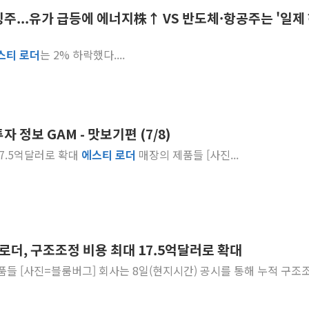
주...유가 급등에 에너지株↑ VS 반도체·항공주는 '일제
'호우 특보' 경북 울진
주말 무더위·열대야
스티
로더
는 2% 하락했다....
오세훈 "용산공원 주
충북 주말 무더위 지
10월 보완수사권 폐
한상협, 업계 개인정
 정보 GAM - 맛보기편 (7/8)
민주당, 오늘 제주·인천
 17.5억달러로 확대
에스티
로더
매장의 제품들 [사진...
뉴욕증시, 고용 쇼크
트럼프, 쿡 연준 이사
로더, 구조조정 비용 최대 17.5억달러로 확대
매장의 제품들 [사진=블룸버그] 회사는 8일(현지시간) 공시를 통해 누적 구조