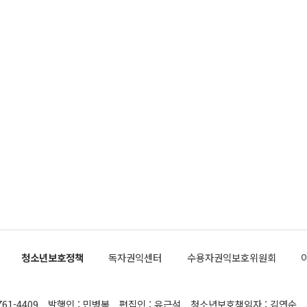
청소년보호정책
독자권익센터
수용자권익보호위원회
761-4409
발행인 : 민병복
편집인 : 유근석
청소년보호책임자 : 김연순