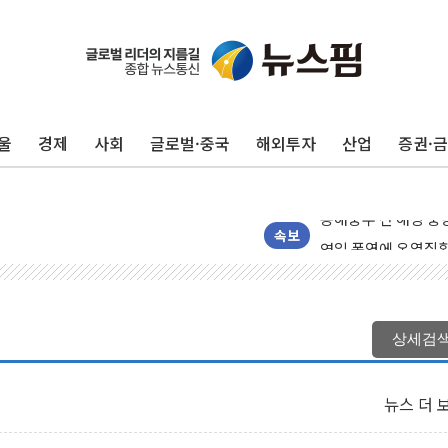
울
경제
사회
글로벌·중국
해외투자
산업
증권·
'화합' 꺼낸 김민석
李대통령, ISA 개편
동해중부 전 해상 풍
연일 폭염에 온열질환
속보
中 전방위 아파트 부
인제 용대리 계곡서 
동해시, 11~14일 
상세검
강원 중·남부 동해안
청양 밭에서 일하던 
뉴스 더 
폭염에 車 운전면허 
李대통령, 'ISA·주