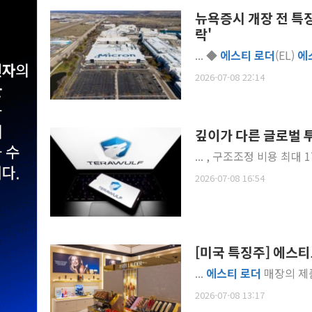
뉴욕증시 개장 전 특징
락'
... ◆
에스티
로더
(EL)
에
2026-07-08 22:14
깊이가 다른 글로벌 투자
... , 구조조정 비용 최대
2026-07-08 16:54
[미국 특징주] 에스티
...
에스티
로더
2026-07-08 13:17