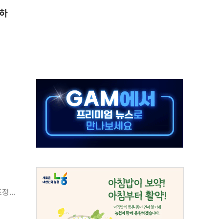
 하
 시간당 20~30mm 강한 비...가뭄 해소될 듯
 지속…내륙 곳곳 소나기
택 검토, 민주당 스스로 원칙 뒤집는 것"
속…청주·진천 35도, 곳곳 소나기
지·공소청 출범…피해자들 '범죄 사각지대' 우려
보 보안 새판 짠다…'자율규제단체' 타진
 경선 발표...김민석 '재역전' vs 정청래 '격차 확대'
에 금리 인상 우려 후퇴…S&P500 최고치
 해임 재추진…"26일까지 의혹 소명" 요구
조정...