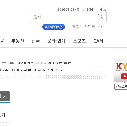
2026.08.08 (토)
ENG
中文
|
|
패밀리 사이트
금융
부동산
전국
문화·연예
스포츠
GAM
에 '뻔뻔' 받아친 정청래…제주 연설서 신경전 고조
 재검토 지시…與 "적극 환영"·野 "졸속 국정"
랑주의보…10일까지 최대 3.5m 높은 물결
 사망 23명…정부, 비상대응기구 가동
양, 수도 베이징도 부동산 규제 철폐
수위 상승으로 피서객 7명 고립…전원 구조
'별똥별 멍' 운영…페르세우스 유성우 관측
색
 시간당 50mm 이상 폭우…호우경보 발효
90대 숨져…온열질환 여부 조사
보기
기능시험 오전 집중 편성…체감온도 38도 넘으면 중단
가누르기 방지법' 전면 재검토 지시