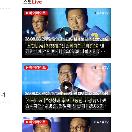
스팟
Live
[스팟Live] 정청래 “뻔뻔하다”…‘화합’ 꺼낸
김민석에 정면 반격 | 26.08.08 더불어민주당
당대표·최고위원 후보 제주 합동연설회
보기
[스팟Live] “정청래 후보 그동안 고생 많이 했
습니다”…송영길, 연임에 선 긋기 | 26.08.08
더불어민주당 당대표·최고위원 후보 제주 합
동연설회