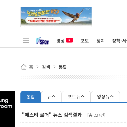
영상
포토
정치
정책·서
홈
검색
통합
통합
뉴스
포토뉴스
영상뉴스
"에스티 로더" 뉴스 검색결과
[총 227건]