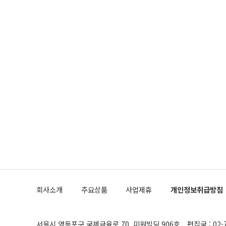
회사소개
주요상품
사업제휴
개인정보취급방침
서울시 영등포구 국제금융로 70, 미원빌딩 906호
편집국 : 02-