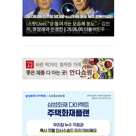
[스팟Live] “당 돌아가는 모습에 분노”…김민
석, 정청래와 신경전 | 26.08.08 더불어민주당
당대표·최고위원 후보 제주 합동연설회