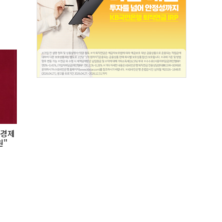
·경제
원"