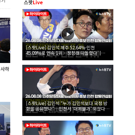
보기
스팟
Live
[스팟Live] 김민석 제주 52.64%·인천
45.09%로 연속 1위…정청래 따돌렸다’ |
26.08.08 더불어민주당 당대표·최고위원 후
보 인천 합동연설회
축사하
[스팟Live] 김민석 “누가 김민석보다 국정 방
향을 공유했나”…인천서 ‘대체불가’ 외쳤다 |
26.08.08 더불어민주당 당대표·최고위원 후
보 인천 합동연설회