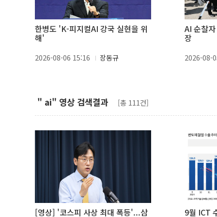
한병도 'K-피지컬AI 강국 실현을 위
AI 순찰
해'
장
2026-08-06 15:16
장동규
2026-08-0
" ai" 영상 검색결과
[총 111건]
[영상] '코스피 사상 최대 폭등'...삼
9월 ICT