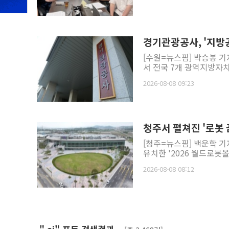
경기관광공사, '지방
[수원=뉴스핌] 박승봉 기
서 전국 7개 광역지방자치
2026-08-08 09:23
청주서 펼쳐진 '로봇
[청주=뉴스핌] 백운학 기
유치한 '2026 월드로봇올
2026-08-08 08:12