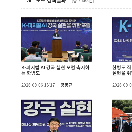
" ai" 포토 검색결과
[총 3,468건]
K-피지컬 AI 강국 실현 포럼 축사하
한병도 직
는 한병도
실현을 위
2026-08-06 15:17
장동규
2026-08-0