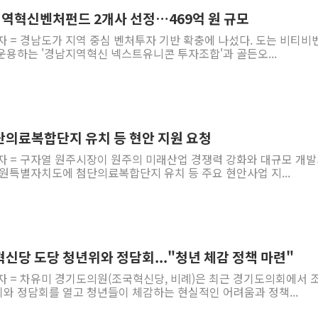
 지역혁신벤처펀드 2개사 선정…469억 원 규모
李대통령 "결혼 때문에 손해 
 경남도가 지역 중심 벤처투자 기반 확충에 나섰다. 도는 비티비벤처
여수 오동도 인근 해상서 모
운용하는 '경남지역혁신 넥스트유니콘 투자조합'과 골든오...
추미애, '위안부' 피해자 기림
인천 선재도 갯벌서 해루질 중
인천서 말다툼 중 어머니 흉기
'화합' 꺼낸 김민석에 '뻔뻔
단의료복합단지 유치 등 현안 지원 요청
李대통령, ISA 개편 재검토 
기자 = 구자열 원주시장이 원주의 미래산업 경쟁력 강화와 대규모 개
동해중부 전 해상 풍랑주의보…
강원특별자치도에 첨단의료복합단지 유치 등 주요 현안사업 지...
연일 폭염에 온열질환 사망 
신당 도당 청년위와 정담회..."청년 체감 정책 마련"
기자 = 차유미 경기도의원(조국혁신당, 비례)은 최근 경기도의회에서 
와 정담회를 열고 청년들이 체감하는 현실적인 어려움과 정책...