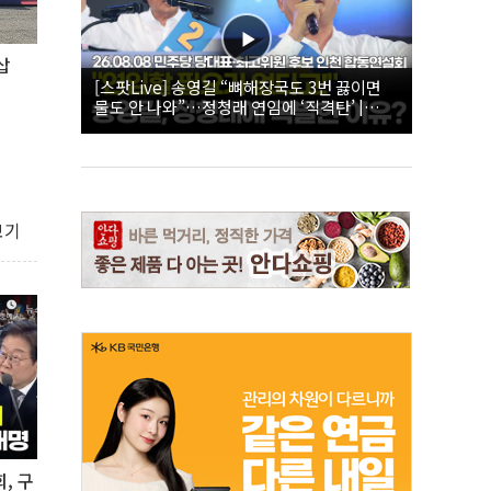
삽
[스팟Live] 송영길 “뼈해장국도 3번 끓이면
물도 안 나와”…정청래 연임에 ‘직격탄’ |
26.08.08 더불어민주당 당대표·최고위원 후
보 인천 합동연설회
보기
, 구