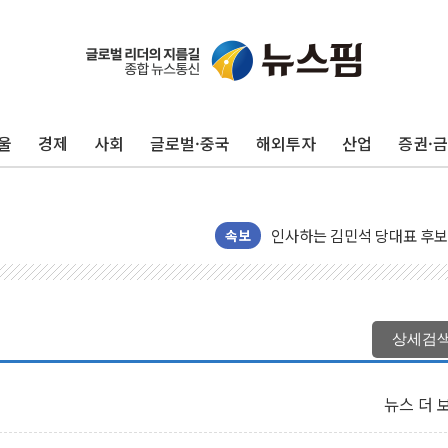
울
경제
사회
글로벌·중국
해외투자
산업
증권·
인천 합동연설회 나선 송영길
김민석, 2주차 제주·인천 경선서
인사하는 김민석 당대표 후보
[속보] 민주, 제주·인천 경선 결
속보
[속보] 민주, 인천 경선 결과 발
[속보] 민주, 제주 경선 결과 발
이번주 국내 주요 금융일정(8.1
상세검
美, 이란전 출구전략 만지작
강릉·동해·삼척 시간당 최대 
뉴스 더 
폐기물 수거하다 참변…60대
서울 중랑구 주택가서 흉기 난