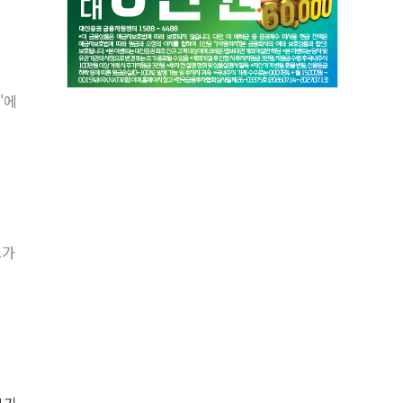
'에
도가