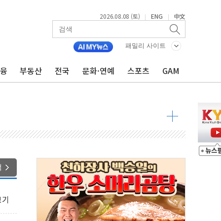
2026.08.08 (토)
ENG
中文
|
|
패밀리 사이트
금융
부동산
전국
문화·연예
스포츠
GAM
·정청래·김민석 당대표 후보
 정청래에 승리...47.75% vs 42.08%
과 발표...김민석 47.75% 정청래 42.08%
표...김민석 45.09% 정청래 43.27% 송영길 11.63%
표...김민석 52.64% 정청래 39.89% 송영길 7.47%
0~8.14)
색
…공습 한계·탄약 부족 현실화
50㎜ 폭우…강원 동해안 강한 비 이어져
보기
 환경미화원 수거차에 치여 사망
동…60대 남성 2명 숨져