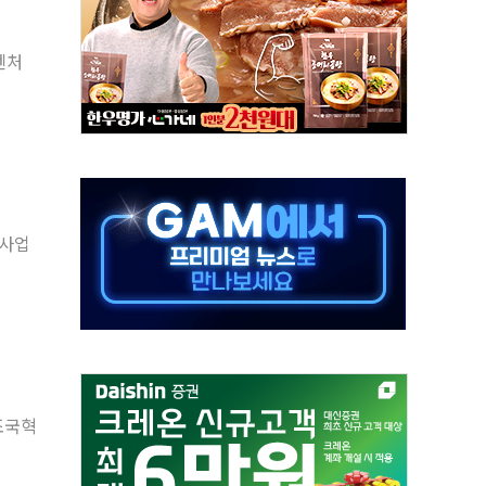
보는 일 없게"…'결혼 페널티' 22개 과제 손본다
터보트 전복…1명 사망·1명 실종
의 날 참석..."국제적 시민 연대로 목소리 내야"
 실종 60대 나흘만에 숨진 채 발견
 살해 10대 아들 체포
' 받아친 정청래…제주 연설서 신경전 고조
지시…與 "적극 환영"·野 "졸속 국정"
발사업
10일까지 최대 3.5m 높은 물결
23명…정부, 비상대응기구 가동
조국혁