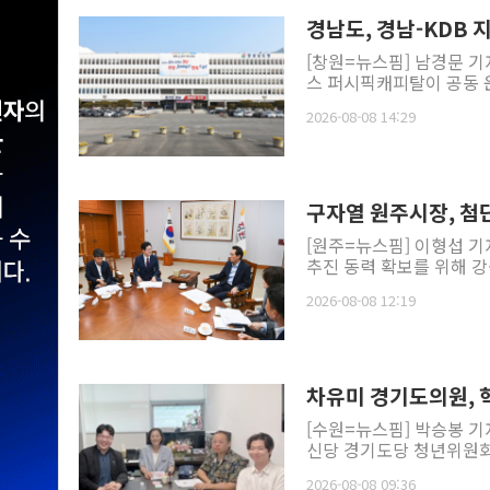
경남도, 경남-KDB
[창원=뉴스핌] 남경문 기자 =
스 퍼시픽캐피탈이 공동 
2026-08-08 14:29
구자열 원주시장, 첨
[원주=뉴스핌] 이형섭 
추진 동력 확보를 위해 
2026-08-08 12:19
차유미 경기도의원, 혁
[수원=뉴스핌] 박승봉 
신당 경기도당 청년위원회
2026-08-08 09:36