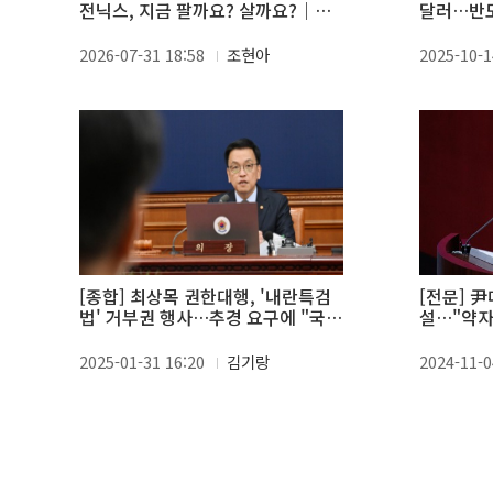
전닉스, 지금 팔까요? 살까요?｜피
달러…반도
플N이슈 장우진 대표편
최대 경신
2026-07-31 18:58
조현아
2025-10-1
[종합] 최상목 권한대행, '내란특검
[전문] 
법' 거부권 행사…추경 요구에 "국정
설…"약자
협의회서 논의"
집중 지원
2025-01-31 16:20
김기랑
2024-11-0