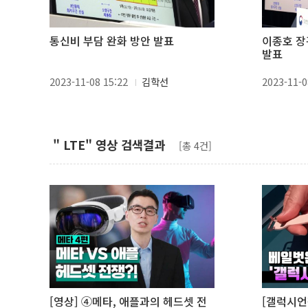
통신비 부담 완화 방안 발표
이종호 장
발표
2023-11-08 15:22
김학선
2023-11-0
" LTE" 영상 검색결과
[총 4건]
[영상] ④메타, 애플과의 헤드셋 전
[갤럭시언