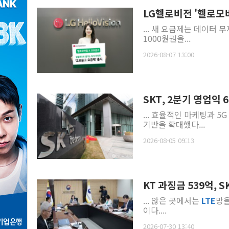
LG헬로비전 '헬로모
... 새 요금제는 데이터 
1000원권을...
2026-08-07 13:00
SKT, 2분기 영업익
... 효율적인 마케팅과 5G
기반을 확대했다...
2026-08-05 09:13
KT 과징금 539억,
... 않은 곳에서는
LTE
망을
이다....
2026-07-30 13:40