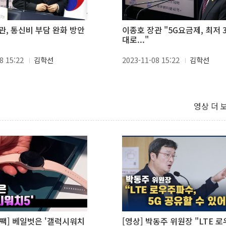
관, 통신비 부담 완화 방안
이종호 장관 "5G요금제, 최저 
대로..."
8 15:22
김학선
2023-11-08 15:22
김학선
영상 더 
팩] 베일벗은 '갤럭시워치
[영상] 박동주 위원장 "LTE 