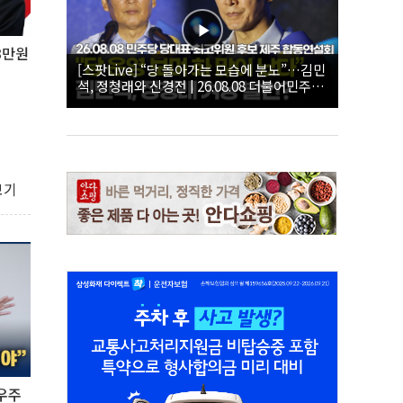
3만원
[스팟Live] “당 돌아가는 모습에 분노”…김민
석, 정청래와 신경전 | 26.08.08 더불어민주당
당대표·최고위원 후보 제주 합동연설회
보기
로우주