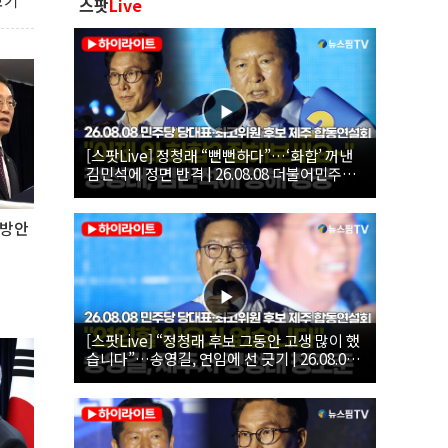
보기
스팟
Live
[스팟Live] 정청래 “뻔뻔하다”…‘화합’ 꺼낸
김민석에 정면 반격 | 26.08.08 더불어민주당
당대표·최고위원 후보 제주 합동연설회
 방안
[스팟Live] “정청래 후보 그동안 고생 많이 했
습니다”…송영길, 연임에 선 긋기 | 26.08.08
더불어민주당 당대표·최고위원 후보 제주 합
동연설회