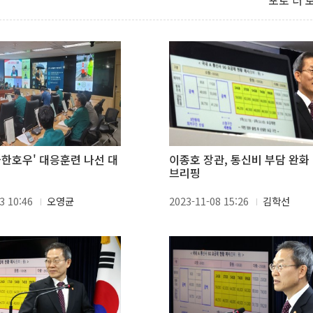
포토 더 
극한호우' 대응훈련 나선 대
이종호 장관, 통신비 부담 완화
브리핑
3 10:46
오영균
2023-11-08 15:26
김학선