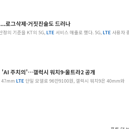
치...로그삭제·거짓진술도 드러나
 산정의 기준을 KT의 5G,
LTE
서비스 매출로 했다. 5G,
LTE
사용자 
위 'AI 주치의'…갤럭시 워치9·울트라2 공개
는 47mm
LTE
단일 모델로 96만9100원, 갤럭시 워치9은 40mm와