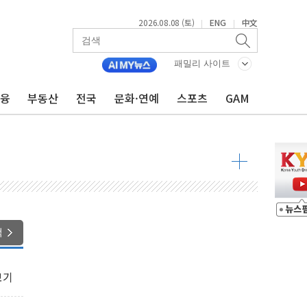
2026.08.08 (토)
ENG
中文
|
|
패밀리 사이트
금융
부동산
전국
문화·연예
스포츠
GAM
 물결
동
 구조
관측
 발효
색
8도 넘으면 중단
보기
해소될 듯