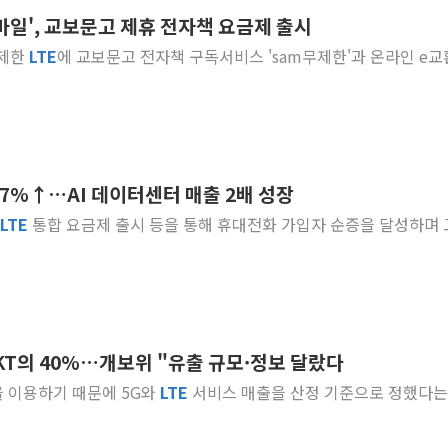
바일', 교보문고 제휴 전자책 요금제 출시
오세훈 "용산공원 주택 검토, 민주당 스스로 원칙 뒤집는 
무제한
LTE
에 교보문고 전자책 구독서비스 'sam무제한'과 온라인 e
충북 주말 무더위 지속…청주·진천 35도, 곳곳 소나기
10월 보완수사권 폐지·공소청 출범…피해자들 '범죄 사각
민주당, 오늘 제주·인천 경선 발표...김민석 '재역전' vs 정
한상협, 업계 개인정보 보안 새판 짠다…'자율규제단체' 
뉴욕증시, 고용 쇼크에 금리 인상 우려 후퇴…S&P500 
 67%↑…AI 데이터센터 매출 2배 성장
트럼프, 쿡 연준 이사 해임 재추진…"26일까지 의혹 소명"
LTE
통합 요금제 출시 등을 통해 휴대전화 가입자 순증을 달성하며
유럽증시, 美 고용 예상 밖 부진에 연준 금리 인상 가능성 
미 연준 매파 기세 꺾이나…고용 감소에 9월 동결 전망 우
 SKT의 40%…개보위 "유출 규모·정보 달랐다
 이용하기 때문에 5G와
LTE
서비스 매출을 산정 기준으로 정했다는