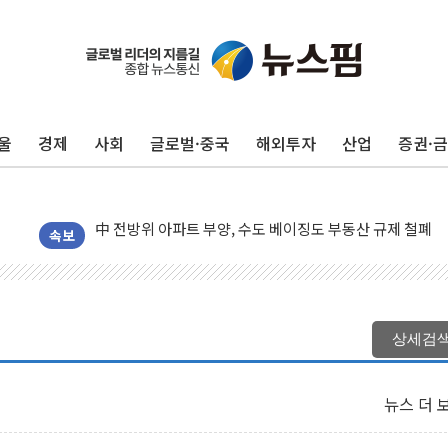
울
경제
사회
글로벌·중국
해외투자
산업
증권·
동해중부 전 해상 풍랑주의보…10일까지 최대 3.5m 높은
연일 폭염에 온열질환 사망 23명…정부, 비상대응기구 가
中 전방위 아파트 부양, 수도 베이징도 부동산 규제 철폐
인제 용대리 계곡서 수위 상승으로 피서객 7명 고립…전원
속보
동해시, 11~14일 '별똥별 멍' 운영…페르세우스 유성우 
강원 중·남부 동해안 시간당 50mm 이상 폭우…호우경보
청양 밭에서 일하던 90대 숨져…온열질환 여부 조사
상세검
폭염에 車 운전면허 기능시험 오전 집중 편성…체감온도 3
李대통령, 'ISA·주가누르기 방지법' 전면 재검토 지시
뉴스 더 
'호우 특보' 경북 울진 시간당 20~30mm 강한 비...가뭄 
주말 무더위·열대야 지속…내륙 곳곳 소나기