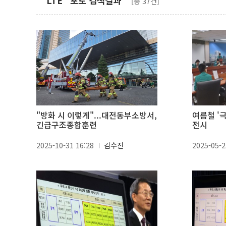
" LTE" 포토 검색결과
[총 37건]
"방화 시 이렇게"...대전동부소방서,
여름철 '
긴급구조종합훈련
전시
2025-10-31 16:28
김수진
2025-05-2