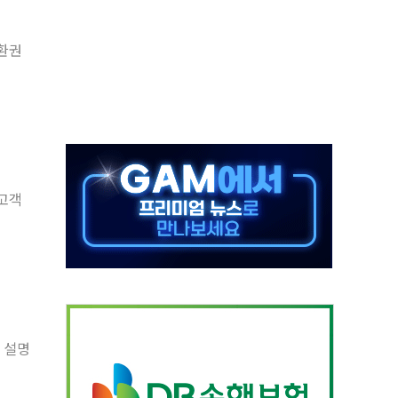
것"
교환권
지대' 우려
청래 '격차 확대'
타진
최고치
 요구
 고객
낮아지며 상승… STOXX 600 지수는 나흘 연속 최고치
세
 설명