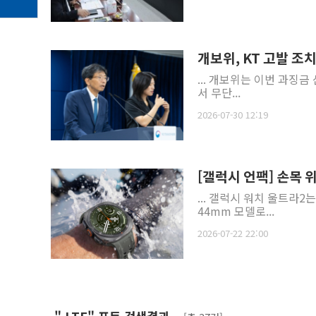
개보위, KT 고발 조
... 개보위는 이번 과징금
서 무단...
2026-07-30 12:19
[갤럭시 언팩] 손목 
... 갤럭시 워치 울트라2
44mm 모델로...
2026-07-22 22:00