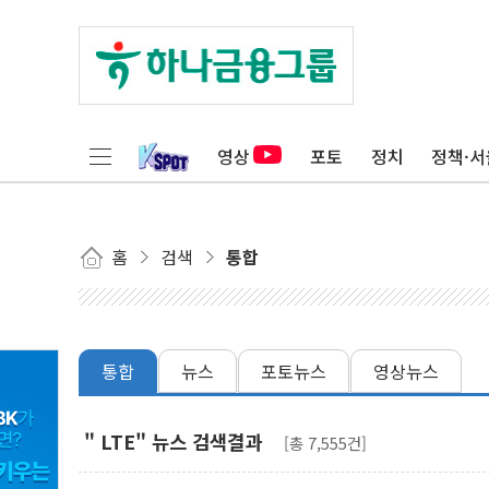
영상
포토
정치
정책·서
홈
검색
통합
통합
뉴스
포토뉴스
영상뉴스
" LTE" 뉴스 검색결과
[총 7,555건]