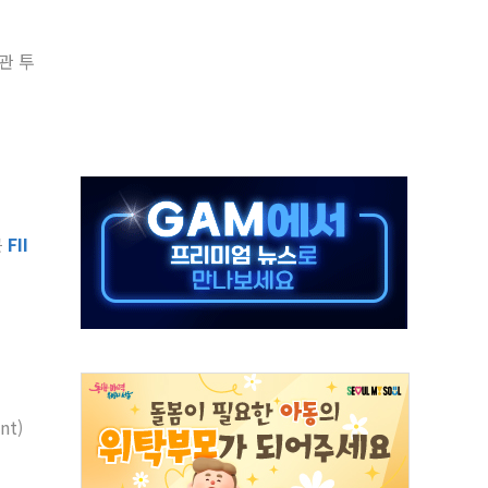
' 악연으로 형사사법 틀 바꿔…국민 불안감 가중"
260억원…전년 比 21.2%↑
은 영광…지역펀드 9·10호 확정
상 발사체 발사
상반기 영업이익 2조 돌파
AI 자율비행 기술로 글로벌 방산 시장 공략"
파
큰
FII
제한, 형평성·여론 고려해야…충분한 사회적 논의 주문"
중구서 시내버스 등 3중 추돌·1명 부상
nt)