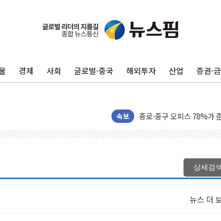
울
경제
사회
글로벌·중국
해외투자
산업
증권·
빚투·레버리지 줄었지만, 반
[2보] 북, 원산서 동해상
양주 가전제품 창고서 화재
종로·중구 오피스 78%가
속보
법원, '관저 이전 봐주기 
성폭력 피해자 보호단체, 
우크라, 러 탄도미사일 공격
상세검
"5.18은 북한 지령" 설교
[종합] 특검, '양평' 원희
뉴스 더 
[내일날씨] 절기상 '입추'
제천 바이오밸리 공장 옥상