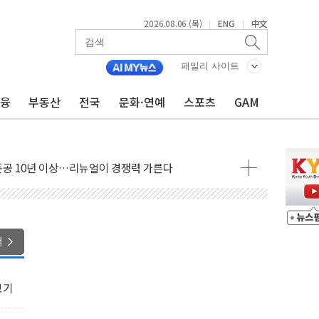
2026.08.06 (목)
ENG
中文
|
|
패밀리 사이트
금융
부동산
전국
문화·연예
스포츠
GAM
도체 두 종목에 코스피 '휘청'
으로 단거리 탄도미사일 발사
…차량 3대·건물 1동 전소
 준공 10년 이상…리뉴얼이 경쟁력 가른다
감사' 유병호 구속적부심 기각
경찰수사개혁위에 보완수사권 폐지 우려 전달
에 속수무책… 패트리엇 미사일 지원, 작년의 3분의 1
색
한 목사 불구속 송치
룡 2차 조사…'당정대 회의' 한동훈·방기선 수사도 속도
보기
에 폭염 절정…서울 한낮 39도
서 불…30여분 만에 진화