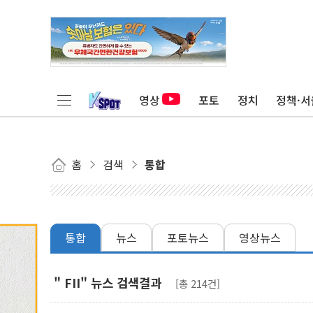
영상
포토
정치
정책·서
홈
검색
통합
통합
뉴스
포토뉴스
영상뉴스
" FII" 뉴스 검색결과
[총 214건]