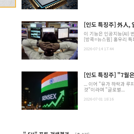
[인도 특징주] 外人, 
이 기능은 인공지능(AI)
[방콕=뉴스핌] 홍우리 특파
2026-07-14 17:44
[인도 특징주] "7월은
... 이어 "유가 하락과 
것"이라며 "글로벌...
2026-07-01 18:16