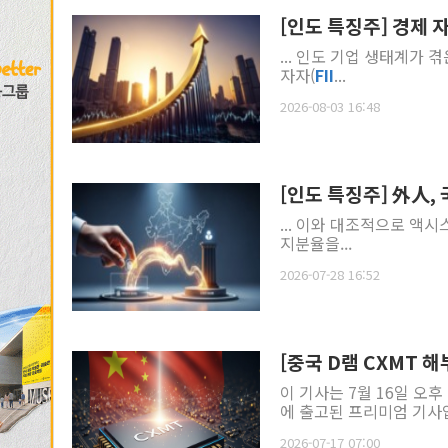
[인도 특징주] 경제 자
... 인도 기업 생태계가 겪은 변화의
자자(
FII
...
2026-08-03 16:48
[인도 특징주] 外人
... 이와 대조적으로 액
지분율을...
2026-07-28 16:52
[중국 D램 CXMT 
이 기사는 7월 16일 오후 1
에 출고된 프리미엄 기사입니
2026-07-17 07:00