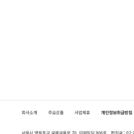
회사소개
주요상품
사업제휴
개인정보취급방침
서울시 영등포구 국제금융로 70, 미원빌딩 906호
편집국 : 02-