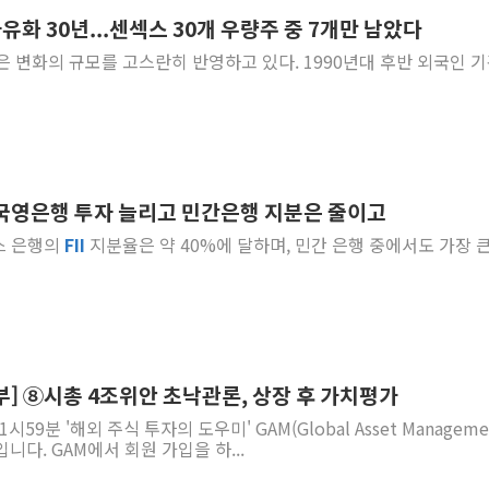
유화 30년...센섹스 30개 우량주 중 7개만 남았다
개혁신당 "민주, '盧 수사
 규모를 고스란히 반영하고 있다. 1990년대 후반 외국인 기관 투
CJ온스타일, 2분기 영업익 
AI 연산은 포항, 전력 저장
[속보] 북, 동해상으로 미
한국투자증권, 국내 최초 
[IPO] 니어스랩 "피지컬 
, 국영은행 투자 늘리고 민간은행 지분은 줄이고
한패스, 월 송금 60만건 돌
시스 은행의
FII
지분율은 약 40%에 달하며, 민간 은행 중에서도 가장 
李대통령 "청소년 SNS 
초등학교 앞서 '쾅'…대전 
해부] ⑧시총 4조위안 초낙관론, 상장 후 가치평가
시59분 '해외 주식 투자의 도우미' GAM(Global Asset Manageme
다. GAM에서 회원 가입을 하...