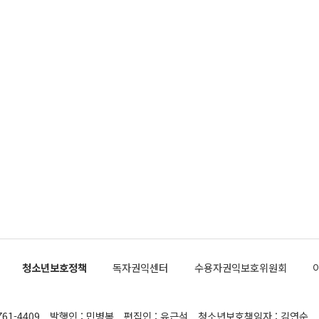
청소년보호정책
독자권익센터
수용자권익보호위원회
761-4409
발행인 : 민병복
편집인 : 유근석
청소년보호책임자 : 김연순