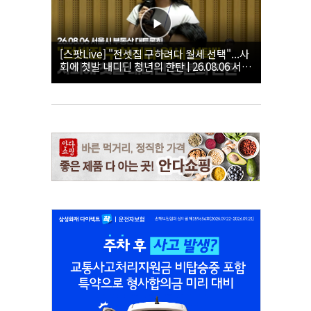
[스팟Live] "전셋집 구하려다 월세 선택"...사
회에 첫발 내디딘 청년의 한탄 | 26.08.06 서울
시 부동산 대토론회