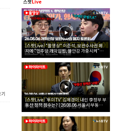
스팟
Live
[스팟Live] *풀영상* 이준석, 보완수사권 폐
지에 "민주당 개악입법, 불안감 가중시켜"｜
26.08.06 개혁신당 보완수사권 폐지 토론회
보기
[스팟Live] '투미TV' 김제경이 내린 李정부 부
동산 정책 점수는? | 26.08.06 서울시 부동산
대토론회