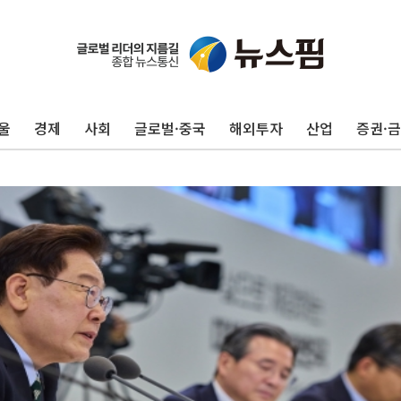
울
경제
사회
글로벌·중국
해외투자
산업
증권·