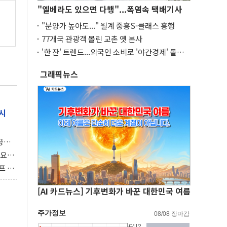
"엘베라도 있으면 다행"...폭염속 택배기사
"분양가 높아도..." 월계 중흥S-클래스 흥행
77개국 관광객 몰린 교촌 옛 본사
'한 잔' 트렌드...외국인 소비로 '야간경제' 돌파
구
그래픽뉴스
시
 공개
과제"
 요
 좌초
프 연
달러 챙
[AI 카드뉴스] 기후변화가 바꾼 대한민국 여름