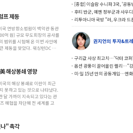
[종합] 이슬람 수니파 3국, '공
협정' 체결… 이스라엘·이란 위
후티 반군, 예멘 정부군과 사우디
럼프 제동
맞설 자체 억지력 강화
공격… 위기 고조되는 또 다른 중
리투아니아 국방 "러, 우크라 드
약고
로 나토 회원국 공격 검토… 거짓
 미국 연방항소법원이 백악관 동관
작전"
600억 원) 규모 무도회장의 공사를
권지언의 투자&트
의 범위를 시험해 온 이번 사안에
큰 제동을 맞았다. 워싱턴DC 연
구리값 사상 최고치…'닥터 코퍼'
하는 경기 신호가 달라졌다
옵션 광풍이 끌어올린 랠리…"
… 美 해상봉쇄 영향
이면에 과열 경고등"
미·일 15년 만의 공동개입…엔화
와의 싸움은 끝나지 않았다
 미국의 해상 봉쇄로 이란이 최근
지 못하고 있는 것으로 나타났다.
한 달 가까이 지속되고 있다는 관
즈 해협을 차단해 전 세계를 고
나" 촉각