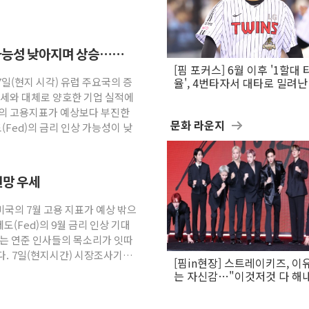
 가능성 낮아지며 상승…
[핌 포커스] 6월 이후 '1할대 
7일(현지 시각) 유럽 주요국의 증
율', 4번타자서 대타로 밀려난 
문보경
강세와 대체로 양호한 기업 실적에
국의 고용지표가 예상보다 부진한
문화 라운지
Fed)의 금리 인상 가능성이 낮
전망 우세
미국의 7월 고용 지표가 예상 밖으
(Fed)의 9월 금리 인상 기대
하는 연준 인사들의 목소리가 잇따
다. 7일(현지시간) 시장조사기관
[핌in현장] 스트레이키즈, 이
는 자신감…"이것저것 다 해
활동 할 것"