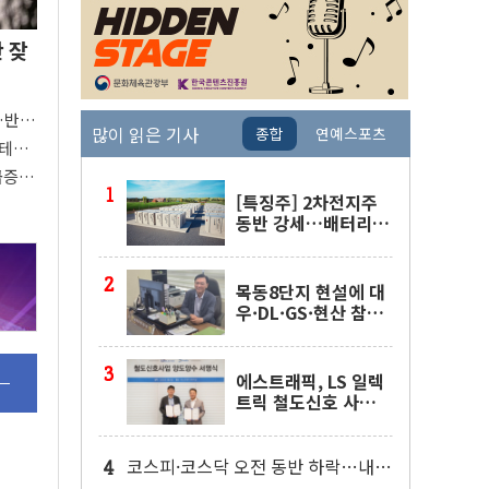
안 잦
"…반도
많이 읽은 기사
종합
연예스포츠
빅테
버팀목
 급증의
[특징주] 2차전지주
동반 강세…배터리3
사 일제히 상승
목동8단지 현설에 대
우·DL·GS·현산 참
여…'공사비 인상 불
가' 조건
에스트래픽, LS 일렉
트릭 철도신호 사업
인수 계약
코스피·코스닥 오전 동반 하락…내