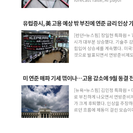
유럽증시, 美 고용 예상 밖 부진에 연준 금리 인상
STOXX 600 지수는 나흘 연속 최고치
[런던=뉴스핌] 장일현 특파원 = 
시가 대부분 상승했다. 기술주 
힘입어 상승세를 계속했다. 미
것으로 발표되면서 연방준비제도(
미 연준 매파 기세 꺾이나…고용 감소에 9월 동결 
[뉴욕=뉴스핌] 김민정 특파원 = 
로 부진하게 나오면서 연방준비제도
가 크게 후퇴했다. 인상을 주장
르던 흐름에 제동이 걸린 모습이
LSEG