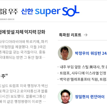
위협에 맞설 자체 억지력 강화
특파원 리포트
= 사우디아라비아와 튀르키예, 파키
방위협정을 체결했다. 이들 3국은
존재감을 갖는 국가들이다. 중동
박정우의 워싱턴 24
극대화되는 반면 그 동안 절대적
내주 부임 앞둔 스틸 美대사, 첫
행사서 "한미동맹 강화 최우선 
트럼프, 사우디에 이스라엘 인정
 주"
구…원자력 협정 서명 하루 만에
백악관 텔레프롬프터 직원, 트럼
위기
설 미리 보고 베팅 시장서 10만
 도널드 트럼프 미국 행정부가 백신
겨
검토하고 있다고 로이터통신과 블룸
현지시간) 보도했다. 블룸버그통신
장일현의 런던아이
해 이 같은 행정명령이 이르면 다