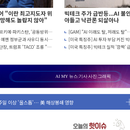
 "이란 최고지도자 위
빅테크 주가 급반등...AI 불
망해도 놀랍지 않아"
아들고 낙관론 되살아나
르키예·파키스탄, '공동방위
[GAM] "AI 이래도 탈, 저래도 탈
퇴…S&P500 최고치
결… 수니파 국가들의 새 안보
체·빅테크 현기증 장세, 왜?
, 예멘 정부군과 사우디 동시 공
[미국 특징주] AI 투자 부담 커진 
까지 의혹 소명" 요구
 고조되는 또 다른 중동 화약고
크…2.3조 달러 클라우드 수주가 
장, 트럼프 'TACO' 조롱 "쇼
[미국 특징주] 빅테크 실적 '깜짝'
리 인상 가능성 낮아지며 상승… STOXX 600 지수는 나흘 연속
 이상 필요 없다"
비밀은 앤스로픽 평가이익
월 동결 전망 우세
정' 체결… 이스라엘·이란 위협에 맞설 자체 억지력 강화
르면 다음 주"
AI MY 뉴스
|
기사
|
사진
|
그래픽
 명령…트럼프 제동
1주일 이상 '올스톱'… 美 해상봉쇄 영향
또 개입했나" 촉각
 고용 쇼크에 반도체주 '활짝'
상 우려 후퇴…나스닥 선물 1%대 상승
크'…9월 금리 인상 기대 후퇴