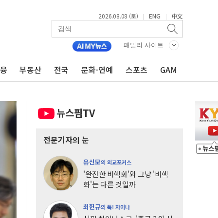
2026.08.08 (토)
ENG
中文
|
|
패밀리 사이트
금융
부동산
전국
문화·연예
스포츠
GAM
뉴스핌TV
전문기자의 눈
유신모
의 외교포커스
'완전한 비핵화'와 그냥 '비핵
화'는 다른 것일까
최헌규
의 톡! 차이나