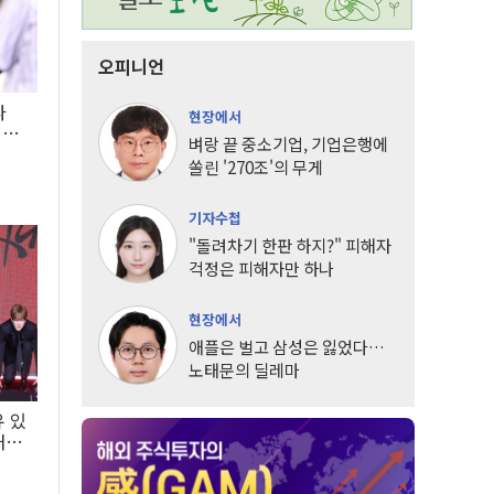
오피니언
타
현장에서
LG
벼랑 끝 중소기업, 기업은행에
쏠린 '270조'의 무게
기자수첩
"돌려차기 한판 하지?" 피해자
걱정은 피해자만 하나
현장에서
애플은 벌고 삼성은 잃었다…
노태문의 딜레마
유 있
내는