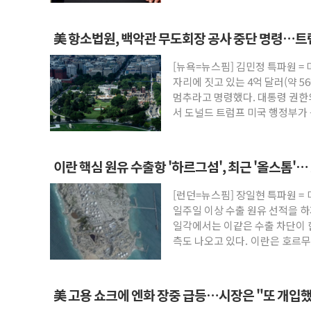
美 항소법원, 백악관 무도회장 공사 중단 명령…트
[뉴욕=뉴스핌] 김민정 특파원 =
자리에 짓고 있는 4억 달러(약 5
멈추라고 명령했다. 대통령 권한
서 도널드 트럼프 미국 행정부가 
방
이란 핵심 원유 수출항 '하르그섬', 최근 '올스톱'
[런던=뉴스핌] 장일현 특파원 =
일주일 이상 수출 원유 선적을 하
일각에서는 이같은 수출 차단이 
측도 나오고 있다. 이란은 호르무
美 고용 쇼크에 엔화 장중 급등…시장은 "또 개입했