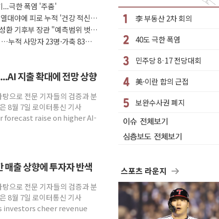
...극한 폭염 '주춤'
정 체결
 열대야에 피로 누적 '건강 적신
李 부동산 2차 회의
·클라우드플레어·태양광주↑ VS 트레이드데스크·웬디스↓
성환 기후부 장관 "예측범위 벗어
40도 극한 폭염
군 실종자 7359명 끝까지 찾겠다"
…누적 사망자 23명·가축 83만
시엔 톤 낮춰
민주당 8·17 전당대회
.포항시 '시끌'
..AI 지출 확대에 전망 상향
美·이란 합의 근접
 밑거름…수도권 집중 완화 전환점"
 바탕으로 전문 기자들의 검증과 분
의' 주재… "전폭적 공급 확대·속도전 총력"
보완수사권 폐지
은 8월 7일 로이터통신 기사
부과…美 태양광주 급등
 forecast raise on higher AI-
연간 매출 상향에 투자자 반색
스포츠 라운지
 바탕으로 전문 기자들의 검증과 분
은 8월 7일 로이터통신 기사
as investors cheer revenue