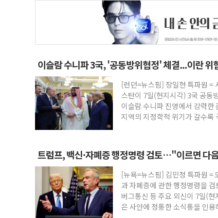
이슬람 수니파 3국, '공동방위협정' 체결...이란 
[런던=뉴스핌] 장일현 특파원 
스탄이 7일(현지시각) 3국 공동
이슬람 수니파 진영에서 강력한 
지역의 지정학적 위기가 갈수록 
인
트럼프, 백신·자폐증 행정명령 검토…"이르면 다음
[뉴욕=뉴스핌] 김민정 특파원 =
과 자폐증에 관한 행정명령을 
버그통신 등 주요 외신이 7일(
은 사안에 정통한 소식통을 인용
음 주 중 나올