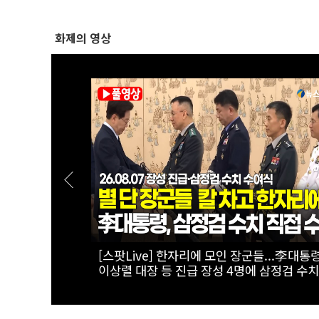
화제의 영상
태계 리더 '캔
[실전! 해외주식] 극한의 우주 환경을 돌파
AADX의 경쟁력