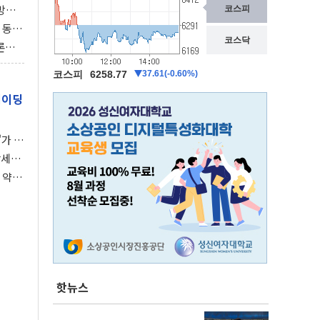
동방위
협에
 동시
동 화
론으
 깃발
레이딩
가 말
강세장
 약세
핫뉴스