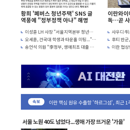
황희 '폐버스 청년주택' SNS 글
이란와이어
역풍에 "정부정책 아냐" 해명
독…곧 사
이성훈 LH 사장 "서울지역본부 청년주
사우디·튀
뉴욕증시, 고용 쇼크에 금리 인상 우려 후
택으로"…직원 사기 회복도 숙제
협정' 체
오세훈, 건국대 학생과 타운홀 미팅..."청
후티 반군
트럼프, 쿡 연준 이사 해임 재추진…"26일
협력 구도
년 주택 7.4만가구 공급 실현"
격… 위기
송언석 의원 "李정부, 생애최초 대출 6억
이란 협상단
유럽증시, 美 고용 예상 밖 부진에 연준 금
묶고 평균 15억 아파트 사라고 해"
외교...더
최고치
미 연준 매파 기세 꺾이나…고용 감소에 9
[종합] 이슬람 수니파 3국, '공동방위협
트럼프, 백신·자폐증 행정명령 검토…"이
美 항소법원, 백악관 무도회장 공사 중단
이란 핵심 원유 수출항 '하르그섬', 최근 
美 고용 쇼크에 엔화 장중 급등…시장은 "
속보
[AI MY 뉴스] 뉴욕 반도체주 프리뷰...美
뉴욕증시 프리뷰, 美 고용 쇼크에 금리 인
서울 노원 40도 넘었다...생애 가장 뜨거운 '가을'
[종합] 美 7월 고용 2만3000명 감소 '쇼