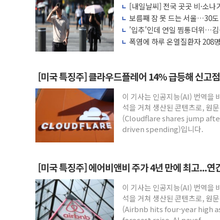
[내일날씨] 전국 곳곳 비·소나기
[사진] 이슬람 수니파 3개국, 공동방위협
보름째 잠 못 드는 서울…30도
뉴욕증시 개장 전 특징주...아틀라시안
호'
'입추'인데 연일 찜통더위…김
나도 즉시대응"
보훈부, 미 DPAA와 MOU… "6·25 미
폭염에 하루 온열질환자 208명
마리 폐사
트럼프 "금리 내려야"…파월 때와 달리 워
특정 정치인 측근 포항시 정책특보 내정설..
[미국 특징주] 클라우드플레어 14% 급등해 신고점.
李 "해남 태양광, 대한민국 다음 100년
이 기사는 인공지능(AI) 번역을
李 대통령, '6시간 마라톤 부동산 2차 회
석을 거쳐 생산된 콘텐츠로, 원문
트럼프, 中 겨냥 폴리실리콘 관세 15% 
(Cloudflare shares jump after
driven spending)입니다.
[미국 특징주] 에어비앤비 주가 4년 만에 최고...
이 기사는 인공지능(AI) 번역을
석을 거쳐 생산된 콘텐츠로, 원문
(Airbnb hits four-year high 
forecast raise, AI payof