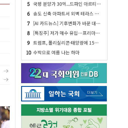
린 종목이 두 배 넘어
국평 분양가 30억...드파인 아르티아
15가구 '줍줍' 나왔다
송도 신축 아파트서 외벽 테라스 떨
어져…SK에코플랜트 "전수 조사"
[AI 카드뉴스] 기후변화가 바꾼 대한
민국 여름
[특징주] 저가 매수 유입…프리마켓
대형주 소폭 반등
트럼프, 폴리실리콘·태양광에 15%
관세…한국 등엔 '합산 상한' 적용
수박으로 여름 나는 하마