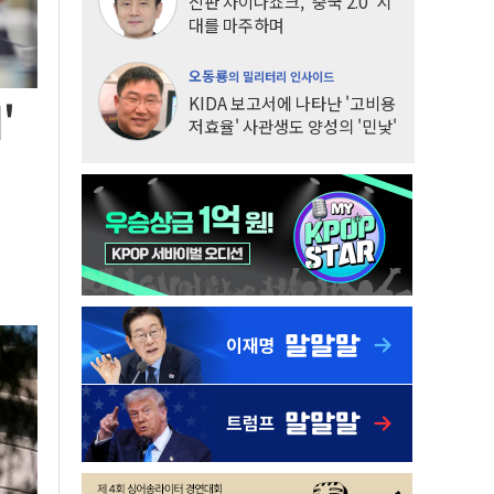
신판 차이나쇼크, '중국 2.0' 시
대를 마주하며
오동룡
의 밀리터리 인사이드
KIDA 보고서에 나타난 '고비용
'
저효율' 사관생도 양성의 '민낯'