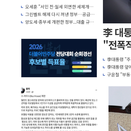
오세훈 "서민 전·월세 외면한 세제개
편"…용산공원 훼손 안 돼
그린벨트 해제 다시 꺼낸 정부…공급난
해소 '단기 효과' 불투명
양도세·종부세 개편한 정부...대출 규제
완화·신규 공급 대책 내놓나
李 대통
"전폭적
李대통령 "주
李대통령 앞에
구윤철 "부동