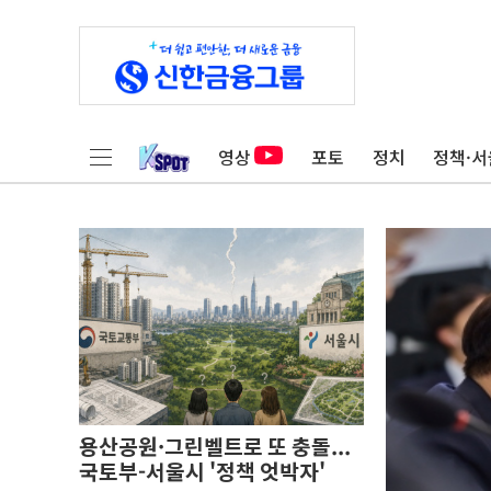
영상
포토
정치
정책·서
용산공원·그린벨트로 또 충돌...
국토부-서울시 '정책 엇박자'