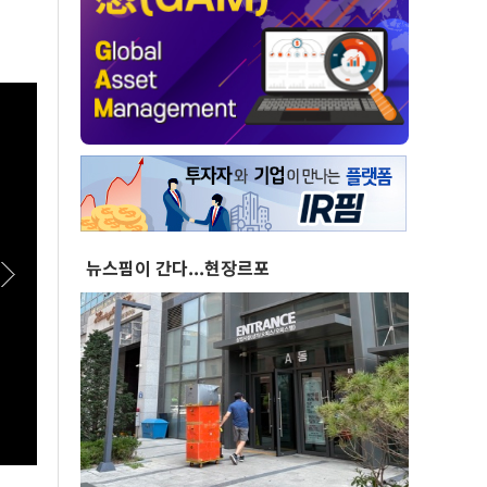
뉴스핌이 간다...현장르포
[스팟Live] *풀영상* "부동산 지옥 고집한다
[스팟
면!"...李대통령 향한 장동혁의 서슬퍼런 일갈 |
치유해
26.08.07 국민의힘 부동산정책 정상화 특별위
26.
원회 전체회의