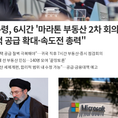
령, 6시간 '마라톤 부동산 2차 회의
 공급 확대·속도전 총력"
택 공급 절벽 극복해야"…귀국 직후 7시간 부동산·증시 점검회의
 선 부동산 민심…140명 모여 '끝장토론'
산 세제개편, 합리적 범위 내 수정 가능"…공급·금융대책 예고