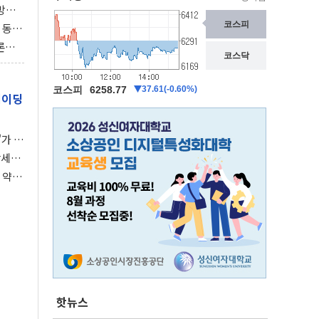
동방위
협에
 동시
동 화
론으
 깃발
레이딩
가 말
강세장
 약세
핫뉴스