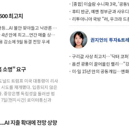
[종합] 이슬람 수니파 3국, '공
협정' 체결… 이스라엘·이란 위
후티 반군, 예멘 정부군과 사우디
500 최고치
맞설 자체 억지력 강화
공격… 위기 고조되는 또 다른 중
리투아니아 국방 "러, 우크라 드
약고
로 나토 회원국 공격 검토… 거짓
등...AI 불안 잦아들고 낙관론 되
작전"
4년 만에 최고...연간 매출 상향
권지언의 투자&트
 감소에 9월 동결 전망 우세
구리값 사상 최고치…'닥터 코퍼'
하는 경기 신호가 달라졌다
옵션 광풍이 끌어올린 랠리…"
혹 소명" 요구
이면에 과열 경고등"
미·일 15년 만의 공동개입…엔화
와의 싸움은 끝나지 않았다
 도널드 트럼프 미국 대통령이 리사
임 시도를 재개했다. 입증되지 않은
. 중앙은행 독립성을 둘러싼 법
. 7일(현지시간) 로이터통신과
..AI 지출 확대에 전망 상향