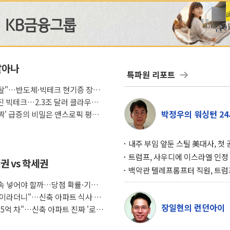
살아나
특파원 리포트
래도 탈"…반도체·빅테크 현기증 장세,
커진 빅테크…2.3조 달러 클라우드
박정우의 워싱턴 24
깜짝' 급증의 비밀은 앤스로픽 평가
내주 부임 앞둔 스틸 美대사, 첫
행사서 "한미동맹 강화 최우선 
트럼프, 사우디에 이스라엘 인정
권 vs 학세권
구…원자력 협정 서명 하루 만에
백악관 텔레프롬프터 직원, 트럼
위기
설 미리 보고 베팅 시장서 10만
 계속 넣어야 할까…당첨 확률·기회
겨
조식이라더니"…신축 아파트 식사 서
장일현의 런던아이
도 5억 차"…신축 아파트 진짜 '로얄