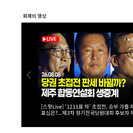
화제의 영상
합’ 꺼낸 김
[폴리티션스토리] "800조 서남권 반도체 투
불어민주당 당대
를 위해"...김원이가 산자위에 남기로 한 이
는?