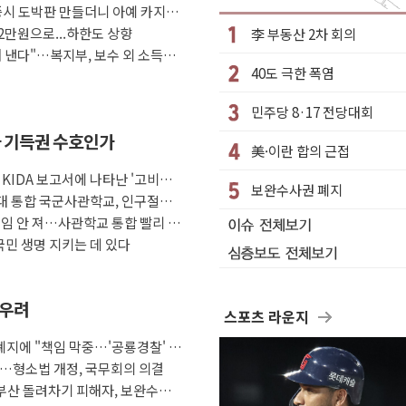
증시 도박판 만들더니 아예 카지노
상 폭우…호우경보 발효
2만원으로...하한도 상향
李 부동산 2차 회의
 여부 조사
 낸다"…복지부, 보수 외 소득월
40도 극한 폭염
편성…체감온도 38도 넘으면 중단
 재검토 지시
민주당 8·17 전당대회
강한 비...가뭄 해소될 듯
사 기득권 수호인가
美·이란 합의 근접
나기
KIDA 보고서에 나타난 '고비용
로 원칙 뒤집는 것"
보완수사권 폐지
'
대 통합 국군사관학교, 인구절벽·
 곳곳 소나기
조개혁"
책임 안 져…사관학교 통합 빨리 하
국민 생명 지키는 데 있다
 우려
스포츠 라운지
지에 "책임 막중…'공룡경찰' 우
다…형소법 개정, 국무회의 의결
부산 돌려차기 피해자, 보완수사