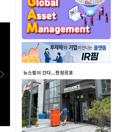
뉴스핌이 간다...현장르포
[스팟Live] “정청래 후보 그동안 고생 많이 했습
[폴리
니다”…송영길, 연임에 선 긋기 | 26.08.08 더불
지'.
어민주당 당대표·최고위원 후보 제주 합동연설
간 김
회