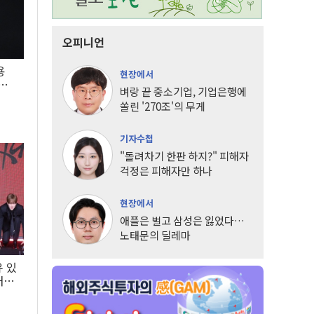
오피니언
용
현장에서
5년
벼랑 끝 중소기업, 기업은행에
쏠린 '270조'의 무게
기자수첩
"돌려차기 한판 하지?" 피해자
걱정은 피해자만 하나
현장에서
애플은 벌고 삼성은 잃었다…
노태문의 딜레마
유 있
내는