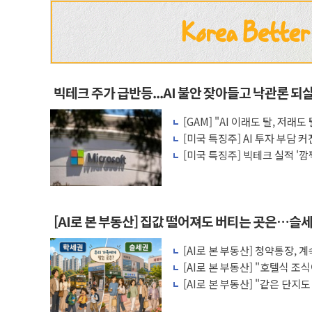
빅테크 주가 급반등...AI 불안 잦아들고 낙관론 되
[GAM] "AI 이래도 탈, 저
왜?
[미국 특징주] AI 투자 부담 
수주가 버팀목
[미국 특징주] 빅테크 실적 '
이익
[AI로 본 부동산] 집값 떨어져도 버티는 곳은…슬세
[AI로 본 부동산] 청약통장,
비용 따져보니
[AI로 본 부동산] "호텔식 
비스의 속사정
[AI로 본 부동산] "같은 단지
층' 조건은