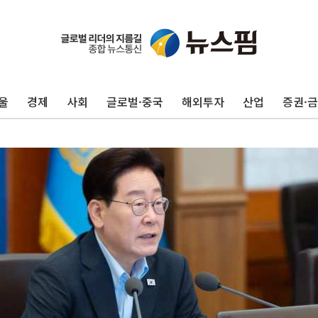
울
경제
사회
글로벌·중국
해외투자
산업
증권·