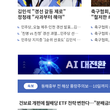
김민석 "경선 갈등 제로"
축구협회,
정청래 "사과부터 해야"
"철저한 
민주당, 오늘 제주·인천 경선 발표...김민
축구협회 
李대통령 "결혼 때문에 손해 보는 일 없게"
석 '재역전' vs 정청래 '격차 확대'
↑…감독 
'친명 vs 친청' 경선 과열...민주당 선관위
축구협회 
여수 오동도 인근 해상서 모터보트 전복…
"불법 선거운동·방해행위 엄중 제재"
7경기 무
민주당 지지층 '1순위 선호도' 김민석 vs
축구협회, 
추미애, '위안부' 피해자 기림의 날 참석..
정청래 초박빙 접전 양상
의혹...
인천 선재도 갯벌서 해루질 중 실종 60대 
인천서 말다툼 중 어머니 흉기 살해 10대 
'화합' 꺼낸 김민석에 '뻔뻔' 받아친 정
李대통령, ISA 개편 재검토 지시…與 "적
동해중부 전 해상 풍랑주의보…10일까지 최
연일 폭염에 온열질환 사망 23명…정부,
속보
中 전방위 아파트 부양, 수도 베이징도 부
인제 용대리 계곡서 수위 상승으로 피서객
건보료 개편에 월배당 ETF 전략 변한다…"분배
동해시, 11~14일 '별똥별 멍' 운영…페