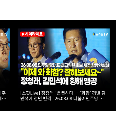
자
[스팟Live] “당 돌아가는 모습에 분노”…김민
유
석, 정청래와 신경전 | 26.08.08 더불어민주당
당대표·최고위원 후보 제주 합동연설회