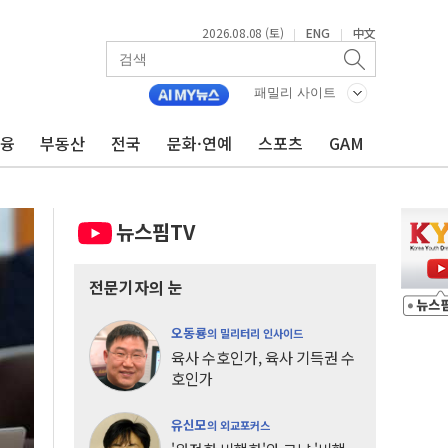
2026.08.08 (토)
ENG
中文
|
|
패밀리 사이트
금융
부동산
전국
문화·연예
스포츠
GAM
뉴스핌TV
전문기자의 눈
오동룡
의 밀리터리 인사이드
육사 수호인가, 육사 기득권 수
호인가
유신모
의 외교포커스