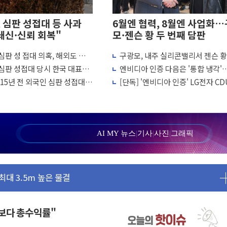
 심판 성접대 등 사과
6월엔 협력, 8월엔 사업화
쇄신·신뢰 회복"
모·젠슨 황 두 번째 담판
심판 성 접대 의혹, 해외도 관심
구광모, 내주 실리콘밸리서 젠슨 황
…'결혼 페널티' 22개 과제 손본다
선임 과정 수사까지 외신 주목
회…로봇·AI 데이터센터·모빌리티
심판 성접대 당시 한국 대표팀
엔비디아 인증 다음은 '통합 냉각'…
1명 사망·1명 실종
화
패 행진
CDU 넘어 칠러까지 묶는다
15년 전 외국인 심판 성접대
[단독] '엔비디아 인증' LG전자 CD
."국제적 시민 연대로 목소리 내야"
월드컵·올림픽 예선도 포함
빅테크에 첫 공급 추진
나흘만에 숨진 채 발견
아들 체포
청래…제주 연설서 신경전 고조
AI MY 뉴스
|
기사
|
사진
|
그래픽
극 환영"·野 "졸속 국정"
대 3.5m 높은 물결
 비상대응기구 가동
동산 규제 철폐
 7명 고립…전원 구조
금보다 총수익률"
르세우스 유성우 관측