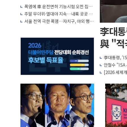
폭염에 車 운전면허 기능시험 오전 집중
편성…체감온도 38도 넘으면 중단
주말 무더위·열대야 지속…내륙 곳곳 소
나기
서울 전역 극한 폭염…자치구, 야외 행사
조정·물청소 운영 확대
李대통령
與 "적
李대통령, '
안철수 "IS
[2026 세제