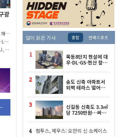
…구광
 재
많이 읽은 기사
종합
연예스포츠
 구체
LG,
U, 美
목동8단지 현설에 대
우·DL·GS·현산 참
여…'공사비 인상 불
가' 조건
송도 신축 아파트서
외벽 테라스 떨어
져…SK에코플랜트
"전수 조사"
신길동 신축도 3.3㎡
당 7250만원…써밋
클라비온 59㎡ 18억
원대
컴투스, 제우스: 오만의 신 쇼케이스