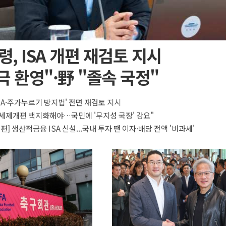
, ISA 개편 재검토 지시
극 환영"·野 "졸속 국정"
ISA·주가누르기 방지법' 전면 재검토 지시
A 세제개편 백지화해야…국민에 '무지성 국장' 강요"
개편] 생산적금융 ISA 신설...국내 투자 땐 이자·배당 전액 '비과세'