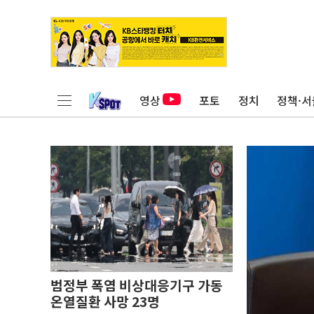
영상
포토
정치
정책·서
범정부 폭염 비상대응기구 가동
온열질환 사망 23명