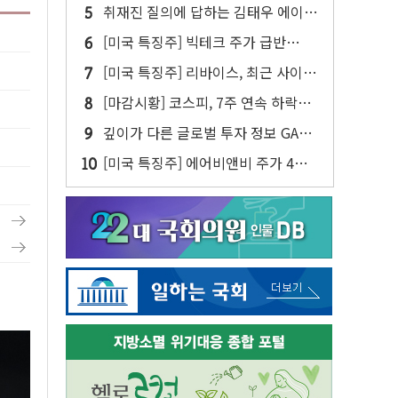
취재진 질의에 답하는 김태우 에이버
튼 CD
[미국 특징주] 빅테크 주가 급반
등...AI 불안 잦아들고 낙관론 되살아
[미국 특징주] 리바이스, 최근 사이버
나
공격 물결 속 보안 침해 사실 공개
[마감시황] 코스피, 7주 연속 하락…
외국인 매도에 6258.77
깊이가 다른 글로벌 투자 정보 GAM -
맛보기편 (8/7)
[미국 특징주] 에어비앤비 주가 4년
만에 최고...연간 매출 상향에 투자자
반색