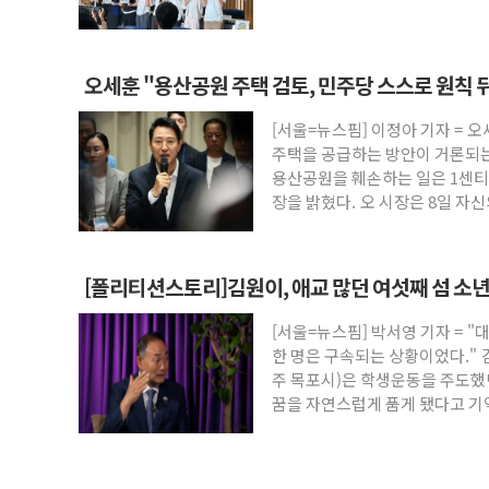
권 폐지 '우려'
오세훈 "용산공원 주택 검토, 민주당 스스로 원칙 
[서울=뉴스핌] 이정아 기자 = 
주택을 공급하는 방안이 거론되는
용산공원을 훼손하는 일은 1센티
장을 밝혔다. 오 시장은 8일 자
[폴리티션스토리]김원이, 애교 많던 여섯째 섬 소년 
[서울=뉴스핌] 박서영 기자 = 
한 명은 구속되는 상황이었다."
주 목포시)은 학생운동을 주도
꿈을 자연스럽게 품게 됐다고 기억