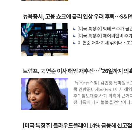
뉴욕증시, 고용 쇼크에 금리 인상 우려 후퇴…S&P
[미국 특징주] 빅테크 주가 급반
살아나
[미국 특징주] 에어비앤비 주가 
에 투자자 반색
미 연준 매파 기세 꺾이나…고용
트럼프, 쿡 연준 이사 해임 재추진…"26일까지 의
[뉴욕=뉴스핌] 김민정 특파원 =
쿡 연방준비제도(Fed) 이사 해
주택담보대출 사기 의혹이 근거다
정 다툼이 다시 불붙을 전망이다
[미국 특징주] 클라우드플레어 14% 급등해 신고점.