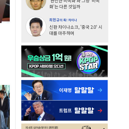
'완전한 비핵화'와 그냥 '비핵
화'는 다른 것일까
최헌규
의 톡! 차이나
신판 차이나쇼크, '중국 2.0' 시
대를 마주하며