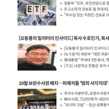
장동혁 "민주, 국민연금으로 
강원 중·남부 동해안 시간당 50mm 이
차릴 판"
초고소득자 건보료 월 최대 61
청양 밭에서 일하던 90대 숨져…온열질환
"부수입 있는 직장인 건보료 더
액 공제 기준 개편 검토
폭염에 車 운전면허 기능시험 오전 집중 
李대통령, 'ISA·주가누르기 방지법' 전면
'호우 특보' 경북 울진 시간당 20~30mm 
[오동룡의 밀리터리 인사이드] 육사 수호인가, 육
주말 무더위·열대야 지속…내륙 곳곳 소
[오동룡의 밀리터리 인사이드] 
오세훈 "용산공원 주택 검토, 민주당 스스
저효율' 사관생도 양성의 '민낯
[뉴스분석] 국방부 "대전 자운
충북 주말 무더위 지속…청주·진천 35도,
미래전·전작권·합동성 대응 구
李대통령 "쿠데타 3번 육사, 
라"
[기고] 사관학교 전통은 국가·
10월 보완수사권 폐지…피해자들 '범죄 사각지대'
국가수사본부장, 보완수사권 폐
려 해소"
檢수사권, 72년만에 막 내린
"마지막 구원"…집단 성폭행·