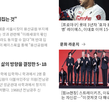
뒤집는 것"
[프로야구] 롯데 3년차 '효자 
오세훈 서울시장이 용산공원 부지에
병' 레이예스, 이대호 이어 1
만의 롯데 타격왕 도전
 것과 관련해 "미래세대의 몫인
라도 동의할 수 없다"며 반대 입
문화 라운지
신의 페이스북을 통해 "용산공원에
삶의 방향을 결정한 5·18
"대학에 입학하니 학과에서 2명 중
 김원이 더불어민주당 의원(전남광
했던 성균관대 사학과에서 정치의
했다. 1968년 전남광주 신
[핌in현장] 스트레이키즈, 이
는 자신감…"이것저것 다 해
활동 할 것"