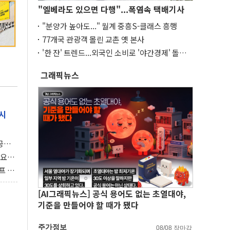
"엘베라도 있으면 다행"...폭염속 택배기사
"분양가 높아도..." 월계 중흥S-클래스 흥행
77개국 관광객 몰린 교촌 옛 본사
'한 잔' 트렌드...외국인 소비로 '야간경제' 돌파
구
그래픽뉴스
시
 공개
과제"
 요
 좌초
프 연
달러 챙
[AI그래픽뉴스] 공식 용어도 없는 초열대야,
기준을 만들어야 할 때가 됐다