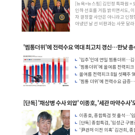
李 대통령, '6시간 마라톤 부동산 2차 회
[뉴욕=뉴스핌] 김민정 특파원 =
트럼프, 中 겨냥 폴리실리콘 관세 15% 
인하 선호를 거듭 밝히면서도, 이
자 결정할 사안은 아니라고 인정했
[사진] 빈살만과 에르도안의 만남
아냈던 날 선 비판과는 사뭇 달라
이란와이어 "이란 최고지도자 위독…곧 사
남동발전, 해남군에 국내 최대 규모 400M
[인도증시] 중동 불안 속 유가 상승에 소폭 
'찜통더위'에 전력수요 역대 최고치 경신…한낮 총수
황희 '폐버스 청년주택' SNS 글 역풍에 
'입추'인데 연일 찜통더위…김
폭염 누그러지고 가뭄 숙지나...경북동해안권
나도 즉시대응"
'찜통더위'에 올여름 전력피크 
사우디·튀르키예·파키스탄, '공동방위협정
올여름 전력피크 8월 셋째주 98
'찜통 더위'에 전력수요 급증…
[단독] '채상병 수사 외압' 이종호, '세관 마약수사'
이종호, 종합특검 첫 출석…'
[단독] 종합특검, '임성근 구명
'尹관저 이전 의혹' 김건희, 