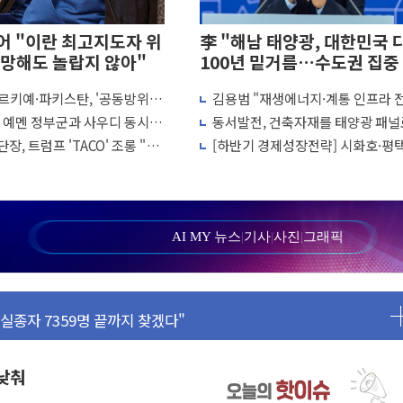
 "이란 최고지도자 위
李 "해남 태양광, 대한민국 
망해도 놀랍지 않아"
100년 밑거름…수도권 집중
화 전환점"
르키예·파키스탄, '공동방위
김용범 "재생에너지·계통 인프라 
 1주일 이상 '올스톱'… 美 해상봉쇄 영향
결… 수니파 국가들의 새 안보
개편…8월 '국가 에너지 비전' 발표
, 예멘 정부군과 사우디 동시 공
동서발전, 건축자재를 태양광 패널
또 개입했나" 촉각
 고조되는 또 다른 중동 화약고
용한다…차세대 에너지 기술 실증
장, 트럼프 'TACO' 조롱 "쇼
[하반기 경제성장전략] 시화호·평
 고용 쇼크에 반도체주 '활짝'
 이상 필요 없다"
에 대규모 태양광 추진…재생에너
100GW 속도
상 우려 후퇴…나스닥 선물 1%대 상승
크'…9월 금리 인상 기대 후퇴
AI MY 뉴스
|
기사
|
사진
|
그래픽
정 체결
·클라우드플레어·태양광주↑ VS 트레이드데스크·웬디스↓
군 실종자 7359명 끝까지 찾겠다"
시엔 톤 낮춰
.포항시 '시끌'
 낮춰
 밑거름…수도권 집중 완화 전환점"