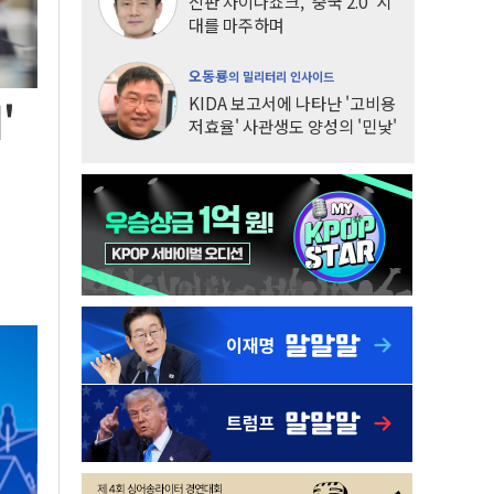
신판 차이나쇼크, '중국 2.0' 시
대를 마주하며
오동룡
의 밀리터리 인사이드
KIDA 보고서에 나타난 '고비용
'
저효율' 사관생도 양성의 '민낯'