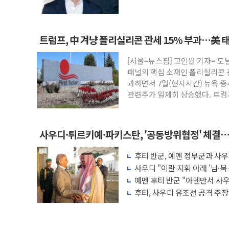
트럼프, 中 겨냥 폴리실리콘 관세 15% 부과…美 
[서울=뉴스핌] 고인원 기자= 도
패널의 핵심 소재인 폴리실리콘 
과하면서 7일(현지시간) 뉴욕 증
관련주가 일제히 상승했다. 트
사우디·튀르키예·파키스탄, '공동방위협정' 체결…
협력 구도
후티 반군, 예멘 정부군과 사
다른 중동 화약고
사우디 "이란 지휘 아래 '남·북
항만 표적"
예멘 후티 반군 "아덴만서 사우
격"
후티, 사우디 유조선 공격 주