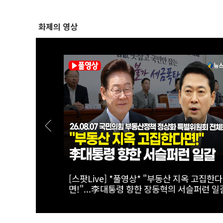
화제의 영상
태계 리더 '캔
[실전! 해외주식] 극한의 우주 환경을 돌파
AADX의 경쟁력