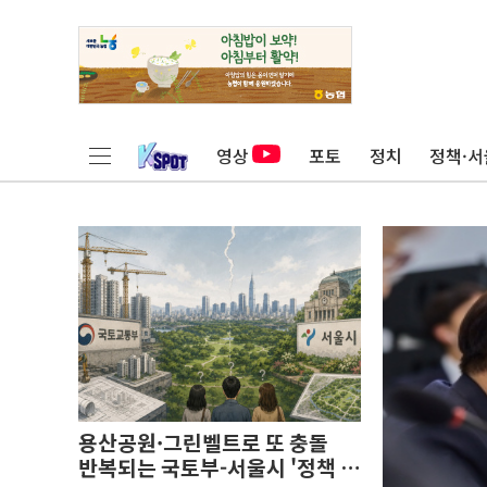
영상
포토
정치
정책·서
용산공원·그린벨트로 또 충돌
반복되는 국토부-서울시 '정책 엇