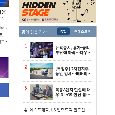
다음
 완
전면
많이 읽은 기사
종합
연예스포츠
"
로 활
 착수
택호
지
뉴욕증시, 유가·금리
부담에 하락…다우 5
거래일 랠리 '마침표'
[특징주] 2차전지주
동반 강세…배터리3
사 일제히 상승
목동8단지 현설에 대
우·DL·GS·현산 참
여…'공사비 인상 불
가' 조건
에스트래픽, LS 일렉트릭 철도신호