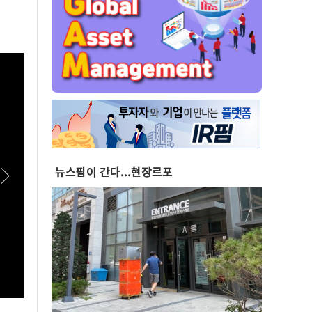
뉴스핌이 간다...현장르포
[스팟Live] 일상에서 장점이 더 돋보이는 '전기
[스팟
패밀리 SUV' 볼보 EX90
치유해
26.