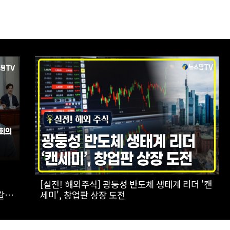
하는
[스팟Live] 한자리에 모인 장군들...李대통령,
이상렬 대장 등 진급 장성 4명에 삼정검 수치 직
접 수여｜26.08.07 장성 진급·삼정검 수치 수
여식