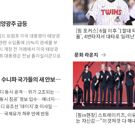
태양광주 급등
[핌 포커스] 6월 이후 '1할대 
널드 트럼프 미국 대통령이 태양광
율', 4번타자서 대타로 밀려난 
문보경
관련 수입품에 15%의 관세를 부
시 개장 전 거래에서 미국 태양광
문화 라운지
럼프 대통령은 전날 폴리실리콘으로
 수니파 국가들의 새 안보
우디 동시 공격… 위기 고조되는 또
 동시 침공' 정보 입수…에너지·
디 유조선 '데이지'호 미사일 공
장…국제유가 하루 만에 반등
[핌in현장] 스트레이키즈, 이
는 자신감…"이것저것 다 해
활동 할 것"