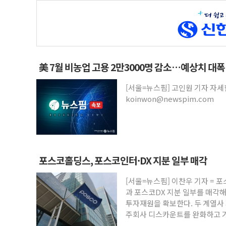
美 7월 비농업 고용 2만3000명 감소…예상치 대폭
[서울=뉴스핌] 고인원 기자 자
koinwon@newspim.com
포스코홀딩스, 포스코인터·DX 지분 일부 매각
[서울=뉴스핌] 이찬우 기자 =
과 포스코DX 지분 일부를 매각해
투자재원을 확보한다. 두 계열사 
주회사 디스카운트를 완화하고 