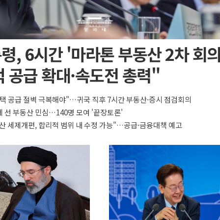
령, 6시간 '마라톤 부동산 2차 회의
 공급 확대·속도전 총력"
택 공급 절벽 극복해야"…귀국 직후 7시간 부동산·증시 점검회의
 선 부동산 민심…140명 모여 '끝장토론'
산 세제개편, 합리적 범위 내 수정 가능"…공급·금융대책 예고