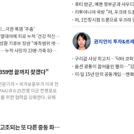
후티 반군, 예멘 정부군과 사우디
공격… 위기 고조되는 또 다른 중
리투아니아 국방 "러, 우크라 드
약고
로 나토 회원국 공격 검토… 거짓
러, 1인칭시점 드론으로 우크라 
작전"
인 '사파리' 공격… 시민들 공포
...극한 폭염 '주춤'
대화 전략
 열대야에 피로 누적 '건강 적신
권지언의 투자&트
성환 기후부 장관 "예측범위 벗어
…누적 사망자 23명·가축 83만
구리값 사상 최고치…'닥터 코퍼'
하는 경기 신호가 달라졌다
옵션 광풍이 끌어올린 랠리…"
7359명 끝까지 찾겠다"
이면에 과열 경고등"
미·일 15년 만의 공동개입…엔화
와의 싸움은 끝나지 않았다
전문기자 = 국가보훈부가 미국 전
AA)과 6·25전쟁 미군 전쟁포로
우를 위한 협력을 강화한다. 유해
 고조되는 또 다른 중동 화약