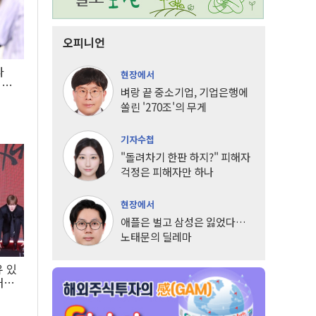
오피니언
타
현장에서
LG
벼랑 끝 중소기업, 기업은행에
쏠린 '270조'의 무게
기자수첩
"돌려차기 한판 하지?" 피해자
걱정은 피해자만 하나
현장에서
애플은 벌고 삼성은 잃었다…
노태문의 딜레마
유 있
내는