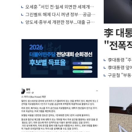
박자'
오세훈 "서민 전·월세 외면한 세제개
편"…용산공원 훼손 안 돼
그린벨트 해제 다시 꺼낸 정부…공급난
해소 '단기 효과' 불투명
양도세·종부세 개편한 정부...대출 규제
완화·신규 공급 대책 내놓나
李 대통
"전폭적
李대통령 "주
李대통령 앞에
구윤철 "부동