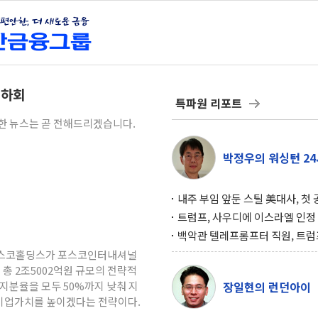
 하회
특파원 리포트
세한 뉴스는 곧 전해드리겠습니다.
박정우의 워싱턴 24
내주 부임 앞둔 스틸 美대사, 첫
행사서 "한미동맹 강화 최우선 
트럼프, 사우디에 이스라엘 인정
구…원자력 협정 서명 하루 만에
백악관 텔레프롬프터 직원, 트럼
위기
설 미리 보고 베팅 시장서 10만
 포스코홀딩스가 포스코인터내셔널
겨
 총 2조5002억원 규모의 전략적
지분율을 모두 50%까지 낮춰 지
장일현의 런던아이
기업가치를 높이겠다는 전략이다.