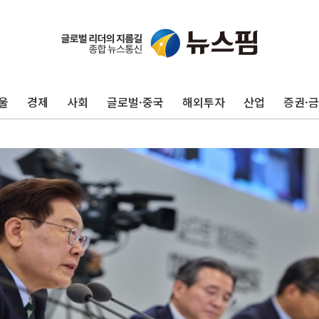
울
경제
사회
글로벌·중국
해외투자
산업
증권·