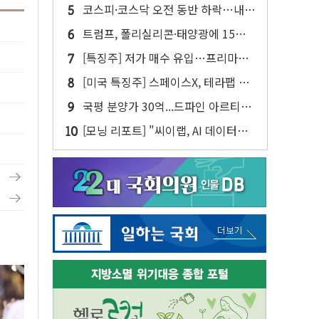
사업 인수 계약
코스피·코스닥 오전 동반 하락…내
린 종목이 두 배 넘어
트럼프, 폴리실리콘·태양광에 15%
관세…한국 등엔 '합산 상한' 적용
[특징주] 저가 매수 유입…프리마켓
대형주 소폭 반등
[미국 특징주] 스페이스X, 테라팹 부
지에 천연가스 발전소 건설 예정
국평 분양가 30억...드파인 아르티아
15가구 '줍줍' 나왔다
[모닝 리포트] "씨이랩, AI 데이터센
터 구축 수혜 본격화…성장 시동"