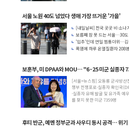
서울 노원 40도 넘었다 생애 가장 뜨거운 '가을'
[내일날씨] 전국 곳곳 비·소나기
보름째 잠 못 드는 서울…30도
호'
'입추'인데 연일 찜통더위…김
나도 즉시대응"
폭염에 하루 온열질환자 208명
마리 폐사
보훈부, 미 DPAA와 MOU… "6·25 미군 실종자 
[서울=뉴스핌] 오동룡 군사방산
쟁부 전쟁포로·실종자 확인국(DP
·실종자 유해 발굴 및 유가족 예
를 찾지 못한 미군 7359명
후티 반군, 예멘 정부군과 사우디 동시 공격… 위기
고