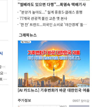
"엘베라도 있으면 다행"...폭염속 택배기사
"분양가 높아도..." 월계 중흥S-클래스 흥행
77개국 관광객 몰린 교촌 옛 본사
'한 잔' 트렌드...외국인 소비로 '야간경제' 돌파
구
그래픽뉴스
시
 공개
과제"
 요
 좌초
프 연
달러 챙
[AI 카드뉴스] 기후변화가 바꾼 대한민국 여름