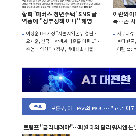
황희 '폐버스 청년주택' SNS 글
이란와이어
역풍에 "정부정책 아냐" 해명
독…곧 사
이성훈 LH 사장 "서울지역본부 청년주
사우디·튀
이란의 핵심 원유 수출항 '하르그섬', 최근
택으로"…직원 사기 회복도 숙제
협정' 체
오세훈, 건국대 학생과 타운홀 미팅..."청
후티 반군
美 고용 쇼크에 엔화 장중 급등…시장은 "
협력 구도
년 주택 7.4만가구 공급 실현"
격… 위기
송언석 의원 "李정부, 생애최초 대출 6억
이란 협상단
[AI MY 뉴스] 뉴욕 반도체주 프리뷰...美
묶고 평균 15억 아파트 사라고 해"
외교...더
뉴욕증시 프리뷰, 美 고용 쇼크에 금리 인
[종합] 美 7월 고용 2만3000명 감소 '쇼
[사진] 이슬람 수니파 3개국, 공동방위협
뉴욕증시 개장 전 특징주...아틀라시안
보훈부, 미 DPAA와 MOU… "6·25 미
속보
트럼프 "금리 내려야"…파월 때와 달리 워
특정 정치인 측근 포항시 정책특보 내정설..
트럼프 "금리 내려야"…파월 때와 달리 워시엔 톤
李 "해남 태양광, 대한민국 다음 100년