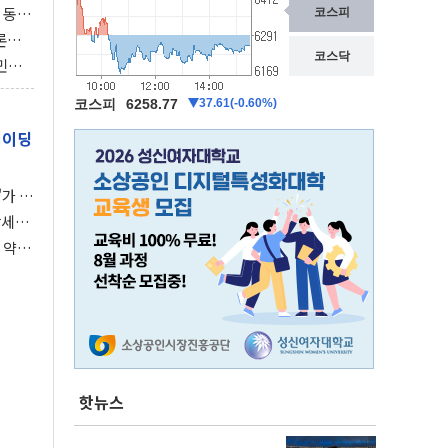
 동시
동 화
론으
 깃발
민간
감 극
레이딩
가 말
강세장
 약세
핫뉴스