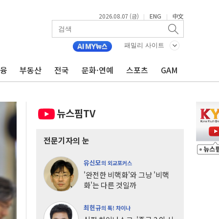
2026.08.07 (금)
ENG
中文
|
|
패밀리 사이트
금융
부동산
전국
문화·연예
스포츠
GAM
뉴스핌TV
전문기자의 눈
유신모
의 외교포커스
'완전한 비핵화'와 그냥 '비핵
화'는 다른 것일까
최헌규
의 톡! 차이나