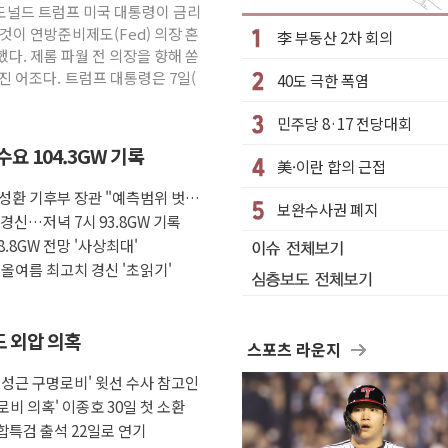
의' 주재… "전폭적 공급 확대·속도전 총력"
 도널드 트럼프 미국 대통령이 금리
부과…美 태양광주 급등
것이 연방준비제도(Fed) 의장 혼
李 부동산 2차 회의
다. 제롬 파월 전 의장을 향해 쏟
진 어조다. 트럼프 대통령은 7일(
40도 극한 폭염
망해도 놀랍지 않아"
W 태양광 착공…여의도 1.6배 규모
민주당 8·17 전당대회
하락...금융주 낙폭 커
요 104.3GW 기록
美·이란 합의 근접
"정부정책 아냐" 해명
성환 기후부 장관 "예측범위 벗어
보완수사권 폐지
 8~9일 최대 100mm 호우
경신…저녁 7시 93.8GW 기록
' 체결… 수니파 국가들의 새 안보 협력 구도
.8GW 전망 '사상최대'
올여름 최고치 경신 '초읽기'
도 외압 의혹
스포츠 라운지
임성근 구명로비' 윗선 수사 참고인
로비 의혹' 이종호 30일 첫 소환
종합특검 출석 22일로 연기