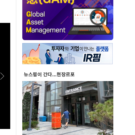
뉴스핌이 간다...현장르포
[스팟Live] 환호 속 입장해 나란히 ‘찰칵’…서로
[스팟
‘저격 연설’ 들을 때 후보들 표정은? | 26.08.08
을 공
더불어민주당 당대표·최고위원 후보 인천 합동
26.
연설회
인천