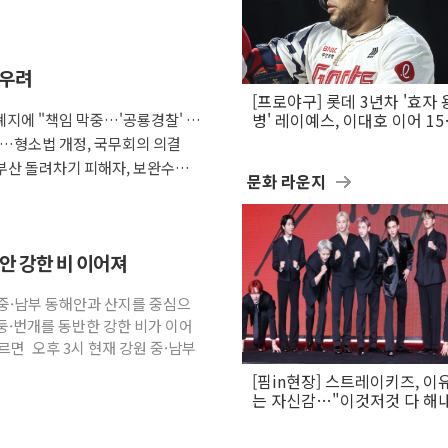
 우려
[프로야구] 롯데 3년차 '효자 
지에 "책임 막중…'공룡경찰' 우
병' 레이예스, 이대호 이어 1
만의 롯데 타격왕 도전
다…형소법 개정, 국무회의 의결
부산 돌려차기 피해자, 보완수사
문화 라운지
해안 강한 비 이어져
원 중·남부 동해안과 산지를 중심으
둥·번개를 동반한 강한 비가 이어
면 오후 3시 현재 강원 중·남부
[핌in현장] 스트레이키즈, 이
는 자신감…"이것저것 다 해
활동 할 것"