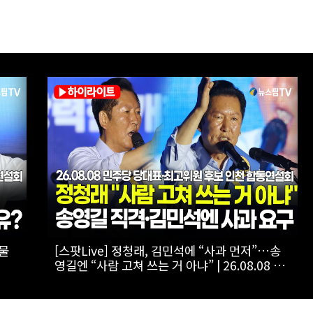
09%
[스팟Live] 김민석·정청래 ‘초접전’ 2차전 승자
 더불
는?...제3차 정기전국당원대회 후보자 인천 합동
연설
연설회 생중계 | 26.08.08