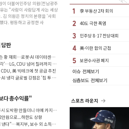
 김원이 더불어민주당 의원(전남광주
수거차에 치여 사망
이유는 "사람이 사람답게 사는 세상
李 부동산 2차 회의
성 2명 숨져
. 김 의원은 정치의 본령을 '사회
했다. 평등하고 공정한 사
40도 극한 폭염
…'결혼 페널티' 22개 과제 손본다
1명 사망·1명 실종
민주당 8·17 전당대회
."국제적 시민 연대로 목소리 내야"
째 담판
美·이란 합의 근접
나흘만에 숨진 채 발견
슨 황 재회…로봇·AI 데이터센터·
아들 체포
보완수사권 폐지
각'…LG, CDU 넘어 칠러까지 묶
청래…제주 연설서 신경전 고조
자 CDU, 美 빅테크에 첫 공급 추진
AI 냉각 글로벌 강점은 '칩 투 칠
금보다 총수익률"
스포츠 라운지
증시 도박판 만들더니 아예 카지노
2만원으로...하한도 상향
 낸다"…복지부, 보수 외 소득월