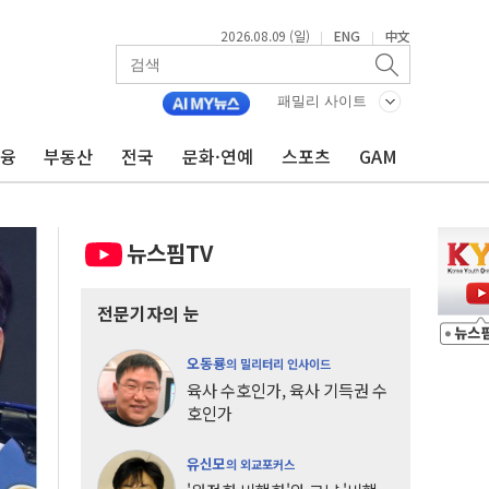
2026.08.09 (일)
ENG
中文
|
|
패밀리 사이트
금융
부동산
전국
문화·연예
스포츠
GAM
뉴스핌TV
전문기자의 눈
오동룡
의 밀리터리 인사이드
육사 수호인가, 육사 기득권 수
호인가
유신모
의 외교포커스