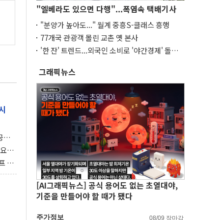
"엘베라도 있으면 다행"...폭염속 택배기사
"분양가 높아도..." 월계 중흥S-클래스 흥행
77개국 관광객 몰린 교촌 옛 본사
'한 잔' 트렌드...외국인 소비로 '야간경제' 돌파
구
그래픽뉴스
시
 공개
과제"
 요
 좌초
프 연
달러 챙
[AI그래픽뉴스] 공식 용어도 없는 초열대야,
기준을 만들어야 할 때가 됐다