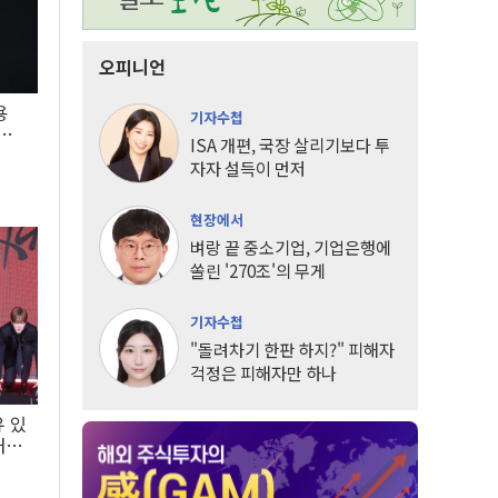
오피니언
용
기자수첩
5년
ISA 개편, 국장 살리기보다 투
자자 설득이 먼저
현장에서
벼랑 끝 중소기업, 기업은행에
쏠린 '270조'의 무게
기자수첩
"돌려차기 한판 하지?" 피해자
걱정은 피해자만 하나
유 있
내는