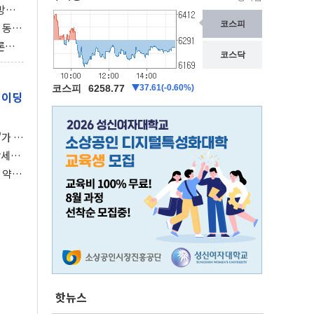
동방위
협에
 동시
동 화
론으
 깃발
레이딩
가 말
강세장
 약세
핫뉴스