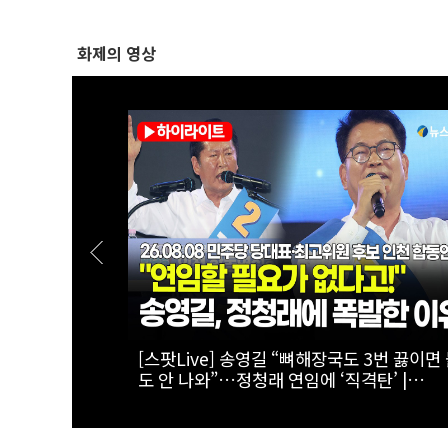
화제의 영상
과 먼저”…송
[스팟Live] 김민석 제주 52.64%·인천 45.
.08.08 더
로 연속 1위…정청래 따돌렸다’ | 26.08.08
인천 합동연
어민주당 당대표·최고위원 후보 인천 합동
회