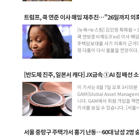
트럼프, 쿡 연준 이사 해임 재추진…"26일까지 의
[뉴욕=뉴스핌] 김민정 특파원 =
쿡 연방준비제도(Fed) 이사 해
주택담보대출 사기 의혹이 근거다
정 다툼이 다시 불붙을 전망이다
[반도체 진주, 일본서 캐다] JX금속 ①AI 칩 배선 
이 기사는 8월 7일 오후 3시55분
GAM(Global Asset Mana
니다. GAM에서 회원 가입을 하면
기사를 보실 수 있습니다. [서울=
서울 중랑구 주택가서 흉기 난동…60대 남성 2명 