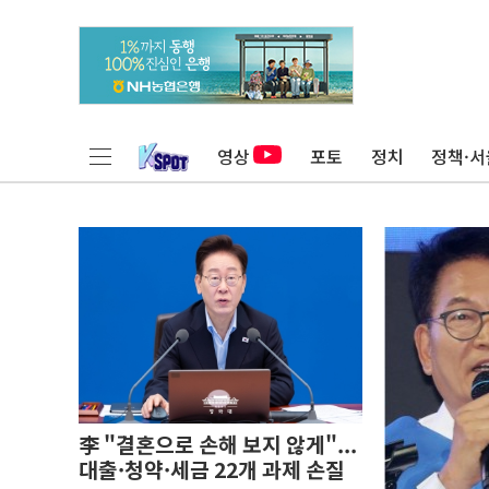
영상
포토
정치
정책·서
李 "결혼으로 손해 보지 않게"...
대출·청약·세금 22개 과제 손질