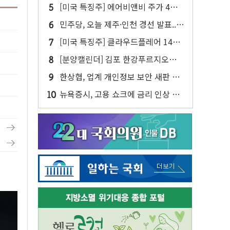
젠슨 황 두 번째 담판
[미국 특징주] 에어비앤비 주가 4년
만에 최고...연간 매출 상향에 투자자
민주당, 오늘 제주·인천 경선 발표...
반색
김민석 '재역전' vs 정청래 '격차 확
[미국 특징주] 클라우드플레어 14%
대'
급등해 신고점...AI 지출 확대에 전망
[분양캘린더] 김포 한강푸르지오리버
상향
프론트 등 3284가구 분양
한상협, 업계 개인정보 보안 새판 짠
다…'자율규제단체' 타진
뉴욕증시, 고용 쇼크에 금리 인상 우
려 후퇴…S&P500 최고치