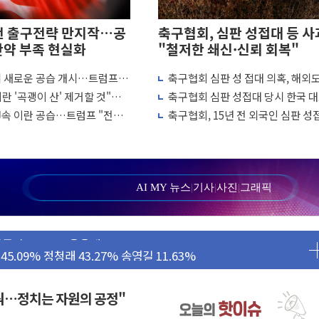
전 출구전략 만지작…공
축구협회, 심판 성접대 등 사
탄약 부족 현실화
"철저한 쇄신·신뢰 회복"
에 새로운 공습 개시…트럼프
축구협회 심판 성 접대 의혹, 해외
양식장 복구·지원 '총력'
 차례"
↑…감독 선임 과정 수사까지 외신
란 '곡괭이 산' 제거할 것"…
축구협회 심판 성접대 당시 한국 
'...경북도, 호우 피해·통제구간 없어
흘째 이란 야간 공습
7경기 무패 행진
연속 이란 공습…트럼프 "전쟁
축구협회, 15년 전 외국인 심판 성
 성공...金 45.42% vs 鄭 44.56%
냐"
의혹...월드컵·올림픽 예선도 포함
민석 당대표 후보
...47.75% vs 42.08%
AI MY 뉴스
|
기사
|
사진
|
그래픽
민석 47.75% 정청래 42.08%
45.09% 정청래 43.27% 송영길 11.63%
52.64% 정청래 39.89% 송영길 7.47%
탄약 부족 현실화
꿔…정치는 자원의 공정"
…강원 동해안 강한 비 이어져