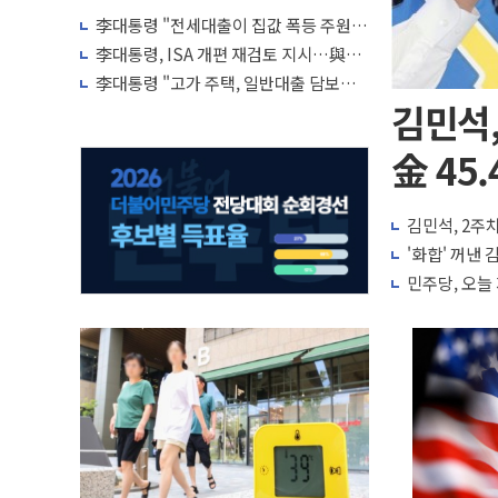
李대통령 "전세대출이 집값 폭등 주원
인…유주택자 제한·규제 강화 검토"
李대통령, ISA 개편 재검토 지시…與
"적극 환영"·野 "졸속 국정"
李대통령 "고가 주택, 일반대출 담보가
치 인정 재고…편법·우회 가능"
김민석,
金 45.
김민석, 2주차
'화합' 꺼낸
민주당, 오늘 