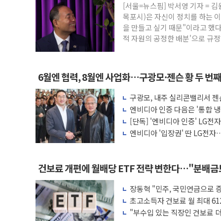
[서울=뉴스핌] 박서영 기자 =
폐기물 수거하다 참변…60대 환경미화원 
목포시)은 자신이 정치를 하는 
서울 중랑구 주택가서 흉기 난동…60대 남
을 만들고 싶기 때문"이라고 했다
적 자원의 공정한 배분'으로 규정
李대통령 "결혼 때문에 손해 보는 일 없게"
여수 오동도 인근 해상서 모터보트 전복…
추미애, '위안부' 피해자 기림의 날 참석..
6월엔 협력, 8월엔 사업화…구광모·젠슨 황 두 번
인천 선재도 갯벌서 해루질 중 실종 60대 
구광모, 내주 실리콘밸리서 젠
인천서 말다툼 중 어머니 흉기 살해 10대 
모빌리티 구체화
엔비디아 인증 다음은 '통합 냉
'화합' 꺼낸 김민석에 '뻔뻔' 받아친 정
는다
[단독] '엔비디아 인증' LG전
엔비디아 '입장권' 딴 LG전자…
러'
건보료 개편에 월배당 ETF 전략 변한다…"분배
장동혁 "민주, 국민연금으로 
차릴 판"
초고소득자 건보료 월 최대 61
"부수입 있는 직장인 건보료 더