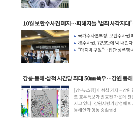
액 공제 기준 개편 검토
10월 보완수사권 폐지…피해자들 '범죄 사각지대'
국가수사본부장, 보완수사권 폐
려 해소"
檢수사권, 72년만에 막 내린
"마지막 구원"…집단 성폭행·
권 폐지 '우려'
강릉·동해·삼척 시간당 최대 50㎜ 폭우…강원 동
[강=뉴스핌] 이형섭 기자 = 강
로 호우특보가 발효된 가운데 천
지고 있다. 강원지방기상청에 따르
동해안과 영동 중&mid