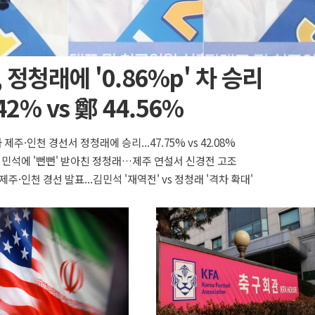
 정청래에 '0.86%p' 차 승리
42% vs 鄭 44.56%
 제주·인천 경선서 정청래에 승리...47.75% vs 42.08%
 김민석에 '뻔뻔' 받아친 정청래…제주 연설서 신경전 고조
제주·인천 경선 발표...김민석 '재역전' vs 정청래 '격차 확대'