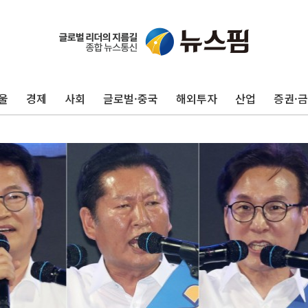
울
경제
사회
글로벌·중국
해외투자
산업
증권·