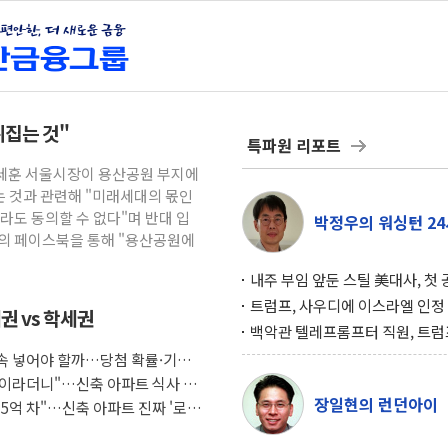
뒤집는 것"
특파원 리포트
오세훈 서울시장이 용산공원 부지에
 것과 관련해 "미래세대의 몫인
라도 동의할 수 없다"며 반대 입
박정우의 워싱턴 24
신의 페이스북을 통해 "용산공원에
내주 부임 앞둔 스틸 美대사, 첫
행사서 "한미동맹 강화 최우선 
트럼프, 사우디에 이스라엘 인정
권 vs 학세권
구…원자력 협정 서명 하루 만에
백악관 텔레프롬프터 직원, 트럼
위기
설 미리 보고 베팅 시장서 10만
 계속 넣어야 할까…당첨 확률·기회
겨
조식이라더니"…신축 아파트 식사 서
장일현의 런던아이
도 5억 차"…신축 아파트 진짜 '로얄