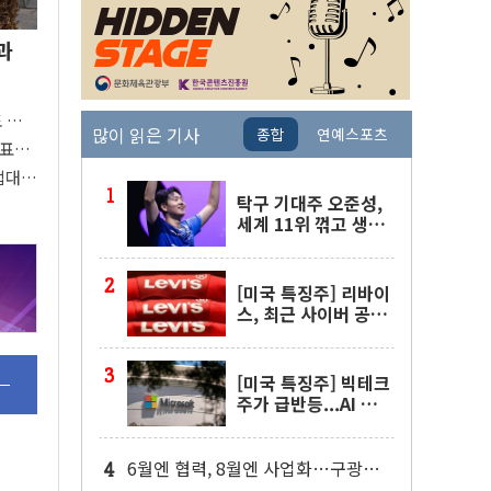
과
도 관심
많이 읽은 기사
종합
연예스포츠
 주목
대표팀
접대
탁구 기대주 오준성,
세계 11위 꺾고 생애
첫 WTT 챔피언스 4
강행
[미국 특징주] 리바이
스, 최근 사이버 공격
물결 속 보안 침해 사
실 공개
[미국 특징주] 빅테크
주가 급반등...AI 불안
잦아들고 낙관론 되살
아나
6월엔 협력, 8월엔 사업화…구광모·