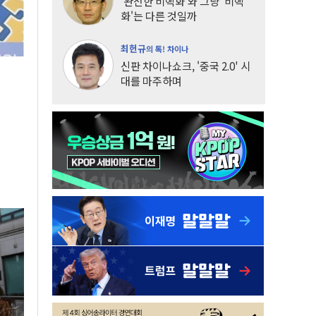
'완전한 비핵화'와 그냥 '비핵
화'는 다른 것일까
최헌규
의 톡! 차이나
신판 차이나쇼크, '중국 2.0' 시
대를 마주하며