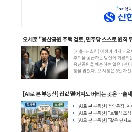
오세훈 "용산공원 주택 검토, 민주당 스스로 원칙 
[서울=뉴스핌] 이정아 기자 = 
주택을 공급하는 방안이 거론되는
용산공원을 훼손하는 일은 1센티
장을 밝혔다. 오 시장은 8일 자
[AI로 본 부동산] 집값 떨어져도 버티는 곳은…슬세
[AI로 본 부동산] 청약통장,
비용 따져보니
[AI로 본 부동산] "호텔식 
비스의 속사정
[AI로 본 부동산] "같은 단지
층' 조건은