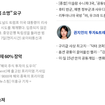
[종합] 이슬람 수니파 3국, '공
협정' 체결… 이스라엘·이란 위
후티 반군, 예멘 정부군과 사우디
혹 소명" 요구
맞설 자체 억지력 강화
공격… 위기 고조되는 또 다른 중
리투아니아 국방 "러, 우크라 드
약고
로 나토 회원국 공격 검토… 거짓
 도널드 트럼프 미국 대통령이 리사
작전"
임 시도를 재개했다. 입증되지 않은
권지언의 투자&트
. 중앙은행 독립성을 둘러싼 법
. 7일(현지시간) 로이터통신과
구리값 사상 최고치…'닥터 코퍼'
하는 경기 신호가 달라졌다
옵션 광풍이 끌어올린 랠리…"
소재 60% 장악
이면에 과열 경고등"
미·일 15년 만의 공동개입…엔화
와의 싸움은 끝나지 않았다
 '해외 주식 투자의 도우미'
gement)에 출고된 프리미엄 기사입
 9000여 해외 종목의 프리미엄
뉴스핌] 이홍규 기자 =
숨져