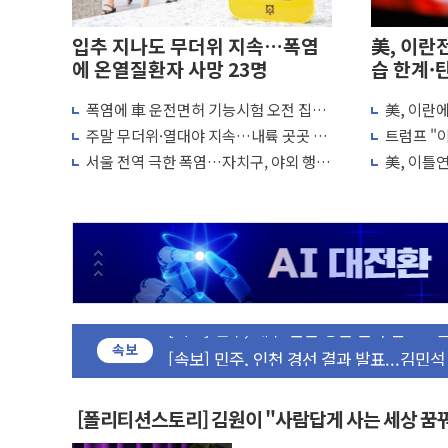
입추 지나도 무더위 지속…폭염
美, 이란
에 온열질환자 사망 23명
습 한계·
폭염에 車 운전면허 기능시험 오전 집중
美, 이란
포항시 재난예산 40억 긴급 투입…고수온 
편성…체감온도 38도 넘으면 중단
"이제 우리
주말 무더위·열대야 지속…내륙 곳곳 소
트럼프 "이
울진·영덕 '호우특보'-포항 '산사태 주의보
나기
미군, 사
서울 전역 극한 폭염…자치구, 야외 행사
美, 이틀
[종합] 김민석, 정청래에 '0.86%p' 차 재역전
조정·물청소 운영 확대
재개는 아
인천 합동연설회 나선 송영길·정청래·김
김민석, 2주차 제주·인천 경선서 정청래에 승리
인사하는 김민석 당대표 후보
[속보] 민주, 제주·인천 경선 결과 발표...김
[속보] 민주, 인천 경선 결과 발표...김민석 
속보
[속보] 민주, 제주 경선 결과 발표...김민석 
이번주 국내 주요 금융일정(8.10~8.14)
美, 이란전 출구전략 만지작…공습 한계·
[폴리티션스토리] 김원이 "사람답게 사는 세상 꿈
강릉·동해·삼척 시간당 최대 50㎜ 폭우