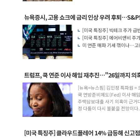
뉴욕증시, 고용 쇼크에 금리 인상 우려 후퇴…S&P
[미국 특징주] 빅테크 주가 급반
살아나
[미국 특징주] 에어비앤비 주가 
에 투자자 반색
미 연준 매파 기세 꺾이나…고용
트럼프, 쿡 연준 이사 해임 재추진…"26일까지 의
[뉴욕=뉴스핌] 김민정 특파원 =
쿡 연방준비제도(Fed) 이사 해
주택담보대출 사기 의혹이 근거다
정 다툼이 다시 불붙을 전망이다
[미국 특징주] 클라우드플레어 14% 급등해 신고점.