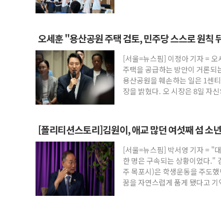
권 폐지 '우려'
오세훈 "용산공원 주택 검토, 민주당 스스로 원칙 
[서울=뉴스핌] 이정아 기자 = 
주택을 공급하는 방안이 거론되는
용산공원을 훼손하는 일은 1센티
장을 밝혔다. 오 시장은 8일 자
[폴리티션스토리]김원이, 애교 많던 여섯째 섬 소년 
[서울=뉴스핌] 박서영 기자 = 
한 명은 구속되는 상황이었다."
주 목포시)은 학생운동을 주도
꿈을 자연스럽게 품게 됐다고 기억