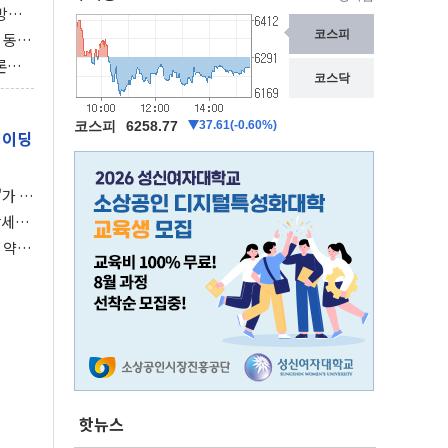
동방위
협에
 동시
동 화
론으
 깃발
레이딩
가 말
강세장
 약세
핫뉴스