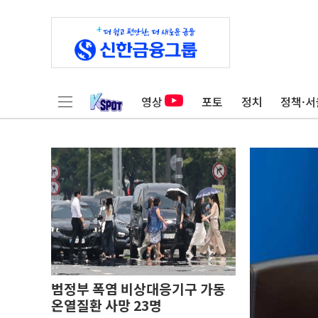
영상
포토
정치
정책·서
범정부 폭염 비상대응기구 가동
온열질환 사망 23명