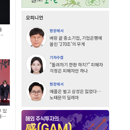
오피니언
용
현장에서
5년
벼랑 끝 중소기업, 기업은행에
쏠린 '270조'의 무게
기자수첩
"돌려차기 한판 하지?" 피해자
걱정은 피해자만 하나
현장에서
애플은 벌고 삼성은 잃었다…
노태문의 딜레마
유 있
내는