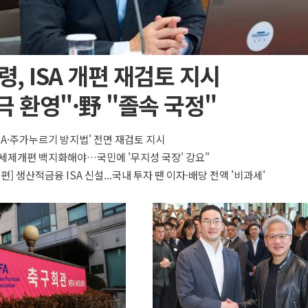
, ISA 개편 재검토 지시
극 환영"·野 "졸속 국정"
ISA·주가누르기 방지법' 전면 재검토 지시
A 세제개편 백지화해야…국민에 '무지성 국장' 강요"
개편] 생산적금융 ISA 신설...국내 투자 땐 이자·배당 전액 '비과세'