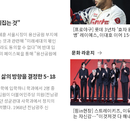
뒤집는 것"
[프로야구] 롯데 3년차 '효자 
오세훈 서울시장이 용산공원 부지에
병' 레이예스, 이대호 이어 1
만의 롯데 타격왕 도전
 것과 관련해 "미래세대의 몫인
라도 동의할 수 없다"며 반대 입
문화 라운지
신의 페이스북을 통해 "용산공원에
삶의 방향을 결정한 5·18
"대학에 입학하니 학과에서 2명 중
 김원이 더불어민주당 의원(전남광
했던 성균관대 사학과에서 정치의
했다. 1968년 전남광주 신
[핌in현장] 스트레이키즈, 이
는 자신감…"이것저것 다 해
활동 할 것"