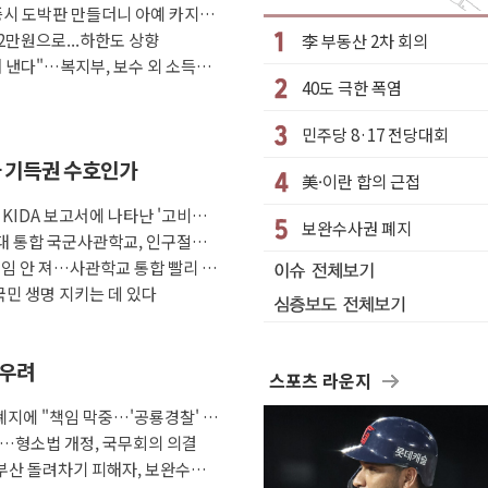
증시 도박판 만들더니 아예 카지노
 재검토 지시
2만원으로...하한도 상향
李 부동산 2차 회의
강한 비...가뭄 해소될 듯
 낸다"…복지부, 보수 외 소득월
40도 극한 폭염
나기
로 원칙 뒤집는 것"
민주당 8·17 전당대회
 곳곳 소나기
사 기득권 수호인가
美·이란 합의 근접
자들 '범죄 사각지대' 우려
KIDA 보고서에 나타난 '고비용
'자율규제단체' 타진
보완수사권 폐지
'
대 통합 국군사관학교, 인구절벽·
'재역전' vs 정청래 '격차 확대'
조개혁"
책임 안 져…사관학교 통합 빨리 하
국민 생명 지키는 데 있다
 우려
스포츠 라운지
지에 "책임 막중…'공룡경찰' 우
다…형소법 개정, 국무회의 의결
부산 돌려차기 피해자, 보완수사