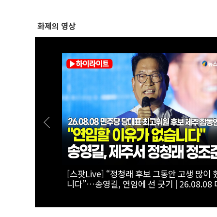
화제의 영상
분노”…김민
[폴리티션스토리] '도초도 소년에서 국회의
 더불어민주당
지'...김원이 의원의 단짠단짠 인생사 | 1부 '
설회
간 김원이' 편