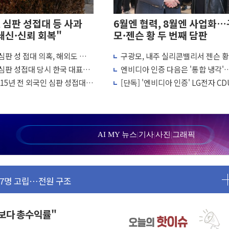
 심판 성접대 등 사과
6월엔 협력, 8월엔 사업화
쇄신·신뢰 회복"
모·젠슨 황 두 번째 담판
심판 성 접대 의혹, 해외도 관심
구광모, 내주 실리콘밸리서 젠슨 황
나흘만에 숨진 채 발견
선임 과정 수사까지 외신 주목
회…로봇·AI 데이터센터·모빌리티
심판 성접대 당시 한국 대표팀
엔비디아 인증 다음은 '통합 냉각'…
 아들 체포
화
패 행진
CDU 넘어 칠러까지 묶는다
15년 전 외국인 심판 성접대
[단독] '엔비디아 인증' LG전자 CD
청래…제주 연설서 신경전 고조
월드컵·올림픽 예선도 포함
빅테크에 첫 공급 추진
극 환영"·野 "졸속 국정"
대 3.5m 높은 물결
 비상대응기구 가동
AI MY 뉴스
|
기사
|
사진
|
그래픽
동산 규제 철폐
 7명 고립…전원 구조
르세우스 유성우 관측
상 폭우…호우경보 발효
 여부 조사
금보다 총수익률"
편성…체감온도 38도 넘으면 중단