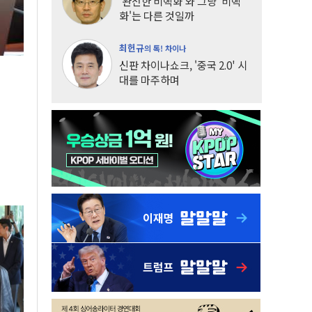
'완전한 비핵화'와 그냥 '비핵
화'는 다른 것일까
최헌규
의 톡! 차이나
신판 차이나쇼크, '중국 2.0' 시
대를 마주하며