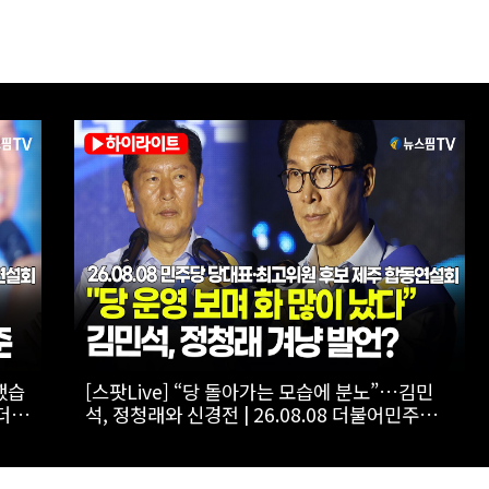
원까
[폴리티션스토리] "800조 서남권 반도체 투자
 인
를 위해"...김원이가 산자위에 남기로 한 이유
는?