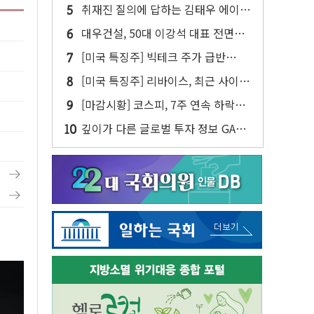
취재진 질의에 답하는 김태우 에이버
튼 CD
대우건설, 50대 이강석 대표 전면
에...임원·조직 대대적 개편 예고
[미국 특징주] 빅테크 주가 급반
등...AI 불안 잦아들고 낙관론 되살아
[미국 특징주] 리바이스, 최근 사이버
나
공격 물결 속 보안 침해 사실 공개
[마감시황] 코스피, 7주 연속 하락…
외국인 매도에 6258.77
깊이가 다른 글로벌 투자 정보 GAM -
맛보기편 (8/7)