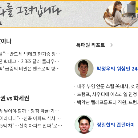
살아나
특파원 리포트
래도 탈"…반도체·빅테크 현기증 장세,
커진 빅테크…2.3조 달러 클라우드
박정우의 워싱턴 24
깜짝' 급증의 비밀은 앤스로픽 평가
내주 부임 앞둔 스틸 美대사, 첫
행사서 "한미동맹 강화 최우선 
트럼프, 사우디에 이스라엘 인정
권 vs 학세권
구…원자력 협정 서명 하루 만에
백악관 텔레프롬프터 직원, 트럼
위기
설 미리 보고 베팅 시장서 10만
 계속 넣어야 할까…당첨 확률·기회
겨
조식이라더니"…신축 아파트 식사 서
장일현의 런던아이
도 5억 차"…신축 아파트 진짜 '로얄