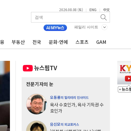
2026.08.08 (토)
ENG
中文
|
|
패밀리 사이트
금융
부동산
전국
문화·연예
스포츠
GAM
뉴스핌TV
전문기자의 눈
오동룡
의 밀리터리 인사이드
육사 수호인가, 육사 기득권 수
호인가
유신모
의 외교포커스