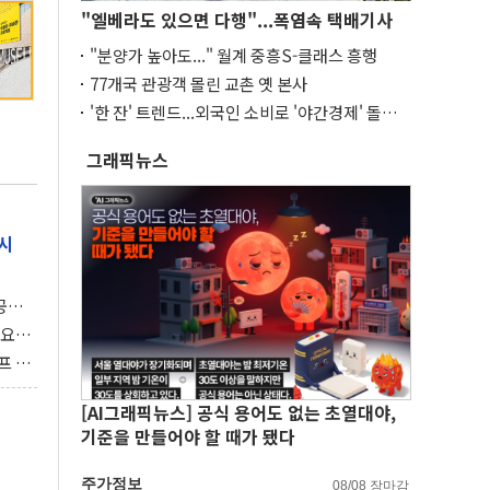
"엘베라도 있으면 다행"...폭염속 택배기사
"분양가 높아도..." 월계 중흥S-클래스 흥행
77개국 관광객 몰린 교촌 옛 본사
'한 잔' 트렌드...외국인 소비로 '야간경제' 돌파
구
그래픽뉴스
시
 공개
과제"
 요
 좌초
프 연
달러 챙
[AI그래픽뉴스] 공식 용어도 없는 초열대야,
기준을 만들어야 할 때가 됐다