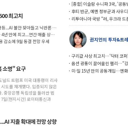
[종합] 이슬람 수니파 3국, '공
협정' 체결… 이스라엘·이란 위
후티 반군, 예멘 정부군과 사우디
500 최고치
맞설 자체 억지력 강화
공격… 위기 고조되는 또 다른 중
리투아니아 국방 "러, 우크라 드
약고
로 나토 회원국 공격 검토… 거짓
등...AI 불안 잦아들고 낙관론 되
작전"
4년 만에 최고...연간 매출 상향
권지언의 투자&트
 감소에 9월 동결 전망 우세
구리값 사상 최고치…'닥터 코퍼'
하는 경기 신호가 달라졌다
옵션 광풍이 끌어올린 랠리…"
혹 소명" 요구
이면에 과열 경고등"
미·일 15년 만의 공동개입…엔화
와의 싸움은 끝나지 않았다
 도널드 트럼프 미국 대통령이 리사
임 시도를 재개했다. 입증되지 않은
. 중앙은행 독립성을 둘러싼 법
. 7일(현지시간) 로이터통신과
..AI 지출 확대에 전망 상향