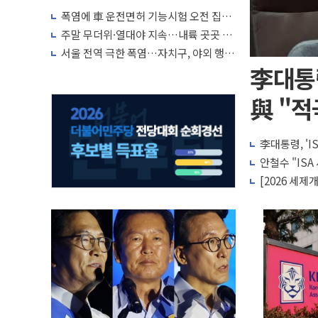
폭염에 車 운전면허 기능시험 오전 집중
편성…체감온도 38도 넘으면 중단
주말 무더위·열대야 지속…내륙 곳곳 소
나기
서울 전역 극한 폭염…자치구, 야외 행사
조정·물청소 운영 확대
李대통령
與 "적
李대통령, '
안철수 "IS
[2026 세제