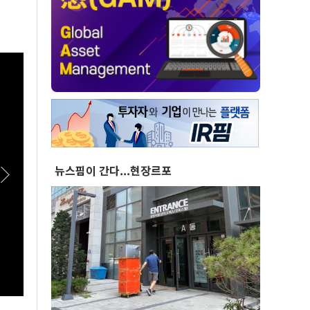
뉴스핌이 간다...현장르포
[스팟Live] 정청래 “뻔뻔하다”…‘화합’ 꺼낸 김
[스팟L
민석에 정면 반격 | 26.08.08 더불어민주당 당대
표심은
표·최고위원 후보 제주 합동연설회
합동연