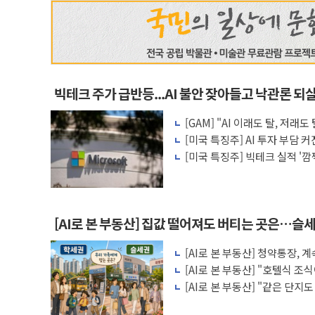
빅테크 주가 급반등...AI 불안 잦아들고 낙관론 되
[GAM] "AI 이래도 탈, 저
왜?
[미국 특징주] AI 투자 부담 
수주가 버팀목
[미국 특징주] 빅테크 실적 '
이익
[AI로 본 부동산] 집값 떨어져도 버티는 곳은…슬세
[AI로 본 부동산] 청약통장,
비용 따져보니
[AI로 본 부동산] "호텔식 
비스의 속사정
[AI로 본 부동산] "같은 단지
층' 조건은