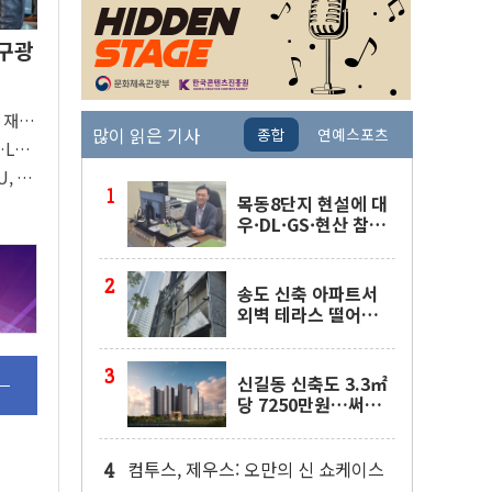
…구광
 재
많이 읽은 기사
종합
연예스포츠
 구체
LG,
U, 美
목동8단지 현설에 대
우·DL·GS·현산 참
여…'공사비 인상 불
가' 조건
송도 신축 아파트서
외벽 테라스 떨어
져…SK에코플랜트
"전수 조사"
신길동 신축도 3.3㎡
당 7250만원…써밋
클라비온 59㎡ 18억
원대
컴투스, 제우스: 오만의 신 쇼케이스