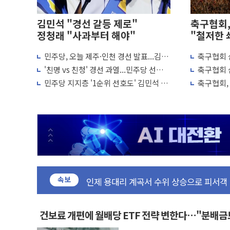
김민석 "경선 갈등 제로"
축구협회,
정청래 "사과부터 해야"
"철저한 
민주당, 오늘 제주·인천 경선 발표...김민
축구협회 
인천 선재도 갯벌서 해루질 중 실종 60대 
석 '재역전' vs 정청래 '격차 확대'
↑…감독 
'친명 vs 친청' 경선 과열...민주당 선관위
축구협회 
인천서 말다툼 중 어머니 흉기 살해…10대
"불법 선거운동·방해행위 엄중 제재"
7경기 무
민주당 지지층 '1순위 선호도' 김민석 vs
축구협회, 
'화합' 꺼낸 김민석에 '뻔뻔' 받아친 정
정청래 초박빙 접전 양상
의혹...
李대통령, ISA 개편 재검토 지시…與 "적
동해중부 전 해상 풍랑주의보…10일까지 최
연일 폭염에 온열질환 사망 23명…정부,
中 전방위 아파트 부양, 수도 베이징도 부
인제 용대리 계곡서 수위 상승으로 피서객
속보
동해시, 11~14일 '별똥별 멍' 운영…페
강원 중·남부 동해안 시간당 50mm 이
청양 밭에서 일하던 90대 숨져…온열질환
건보료 개편에 월배당 ETF 전략 변한다…"분배
폭염에 車 운전면허 기능시험 오전 집중 