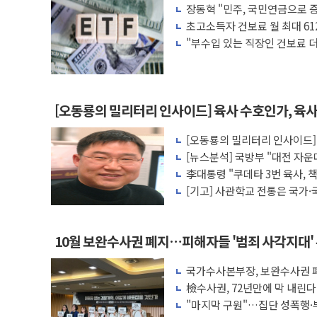
장동혁 "민주, 국민연금으로 
李대통령, 'ISA·주가누르기 방지법' 전면
차릴 판"
초고소득자 건보료 월 최대 61
'호우 특보' 경북 울진 시간당 20~30mm 
"부수입 있는 직장인 건보료 더
액 공제 기준 개편 검토
주말 무더위·열대야 지속…내륙 곳곳 소
오세훈 "용산공원 주택 검토, 민주당 스스
충북 주말 무더위 지속…청주·진천 35도,
[오동룡의 밀리터리 인사이드] 육사 수호인가, 육
10월 보완수사권 폐지·공소청 출범…피해
[오동룡의 밀리터리 인사이드] 
한상협, 업계 개인정보 보안 새판 짠다…
저효율' 사관생도 양성의 '민낯
[뉴스분석] 국방부 "대전 자운
민주당, 오늘 제주·인천 경선 발표...김민석 
미래전·전작권·합동성 대응 구
李대통령 "쿠데타 3번 육사, 
라"
[기고] 사관학교 전통은 국가·
10월 보완수사권 폐지…피해자들 '범죄 사각지대'
국가수사본부장, 보완수사권 폐
려 해소"
檢수사권, 72년만에 막 내린
"마지막 구원"…집단 성폭행·