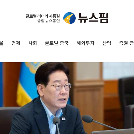
울
경제
사회
글로벌·중국
해외투자
산업
증권·