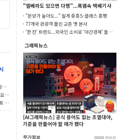
"엘베라도 있으면 다행"...폭염속 택배기사
"분양가 높아도..." 월계 중흥S-클래스 흥행
77개국 관광객 몰린 교촌 옛 본사
'한 잔' 트렌드...외국인 소비로 '야간경제' 돌파
구
그래픽뉴스
시
 공개
과제"
 요
 좌초
프 연
달러 챙
[AI그래픽뉴스] 공식 용어도 없는 초열대야,
기준을 만들어야 할 때가 됐다