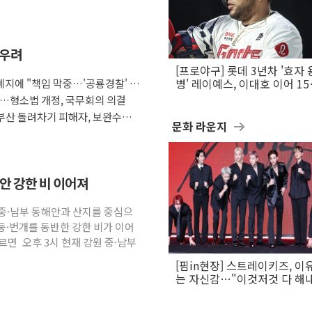
 우려
[프로야구] 롯데 3년차 '효자 
지에 "책임 막중…'공룡경찰' 우
병' 레이예스, 이대호 이어 1
만의 롯데 타격왕 도전
다…형소법 개정, 국무회의 의결
부산 돌려차기 피해자, 보완수사
문화 라운지
해안 강한 비 이어져
원 중·남부 동해안과 산지를 중심으
둥·번개를 동반한 강한 비가 이어
면 오후 3시 현재 강원 중·남부
[핌in현장] 스트레이키즈, 이
는 자신감…"이것저것 다 해
활동 할 것"