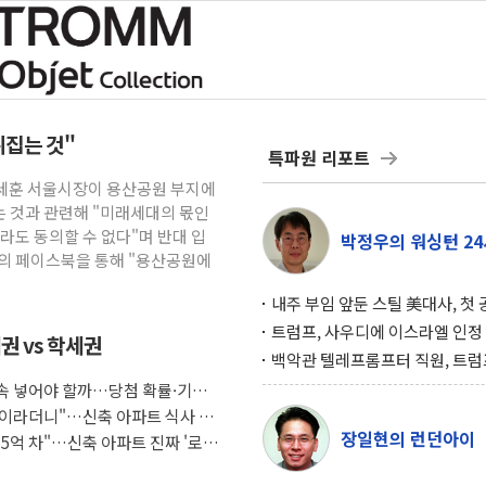
뒤집는 것"
특파원 리포트
오세훈 서울시장이 용산공원 부지에
 것과 관련해 "미래세대의 몫인
라도 동의할 수 없다"며 반대 입
박정우의 워싱턴 24
신의 페이스북을 통해 "용산공원에
내주 부임 앞둔 스틸 美대사, 첫
행사서 "한미동맹 강화 최우선 
트럼프, 사우디에 이스라엘 인정
권 vs 학세권
구…원자력 협정 서명 하루 만에
백악관 텔레프롬프터 직원, 트럼
위기
설 미리 보고 베팅 시장서 10만
 계속 넣어야 할까…당첨 확률·기회
겨
조식이라더니"…신축 아파트 식사 서
장일현의 런던아이
도 5억 차"…신축 아파트 진짜 '로얄