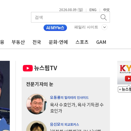
2026.08.09 (일)
ENG
中文
|
|
패밀리 사이트
금융
부동산
전국
문화·연예
스포츠
GAM
뉴스핌TV
전문기자의 눈
오동룡
의 밀리터리 인사이드
육사 수호인가, 육사 기득권 수
호인가
유신모
의 외교포커스