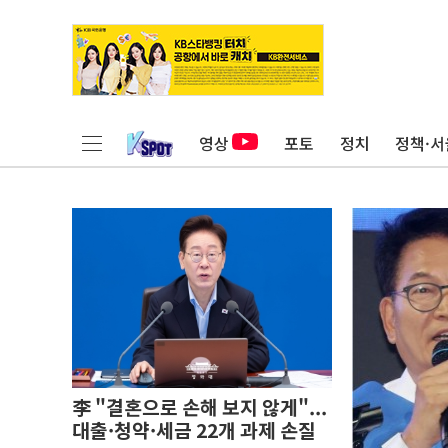
영상
포토
정치
정책·서
李 "결혼으로 손해 보지 않게"...
대출·청약·세금 22개 과제 손질