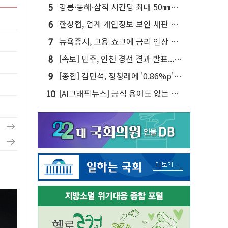
프론트 등 3284가구 분양
강릉·동해·삼척 시간당 최대 50㎜
폭우…강원 동해안 강한 비 이어져
한상협, 업계 개인정보 보안 새판 짠
다…'자율규제단체' 타진
뉴욕증시, 고용 쇼크에 금리 인상 우
려 후퇴…S&P500 최고치
[속보] 민주, 인천 경선 결과 발표...김
민석 45.09% 정청래 43.27% 송영
[종합] 김민석, 정청래에 '0.86%p'
길 11.63%
차 재역전 성공...金 45.42% vs 鄭
[AI그래픽뉴스] 공식 용어도 없는 초
44.56%
열대야, 기준을 만들어야 할 때가 됐
다