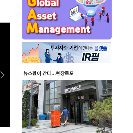
뉴스핌이 간다...현장르포
[스팟Live] 정청래, 김민석에 “사과 먼저”…송
[스팟L
영길엔 “사람 고쳐 쓰는 거 아냐” | 26.08.08 더
로 연
불어민주당 당대표·최고위원 후보 인천 합동연
어민주
설회
회