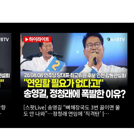
…서로
[스팟Live] 김민석·정청래 ‘초접전’ 2차전 승자
08
는?...제3차 정기전국당원대회 후보자 인천 합동
합동
연설회 생중계 | 26.08.08