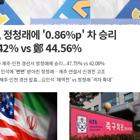
 정청래에 '0.86%p' 차 승리
42% vs 鄭 44.56%
 제주·인천 경선서 정청래에 승리...47.75% vs 42.08%
 김민석에 '뻔뻔' 받아친 정청래…제주 연설서 신경전 고조
제주·인천 경선 발표...김민석 '재역전' vs 정청래 '격차 확대'