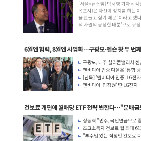
[서울=뉴스핌] 박서영 기자 =
강릉·동해·삼척 시간당 최대 50㎜ 폭우
목포시)은 자신이 정치를 하는 
폐기물 수거하다 참변…60대 환경미화원 
을 만들고 싶기 때문"이라고 했다
적 자원의 공정한 배분'으로 규정
서울 중랑구 주택가서 흉기 난동…60대 남
李대통령 "결혼 때문에 손해 보는 일 없게"
여수 오동도 인근 해상서 모터보트 전복…
6월엔 협력, 8월엔 사업화…구광모·젠슨 황 두 번
추미애, '위안부' 피해자 기림의 날 참석..
구광모, 내주 실리콘밸리서 젠
인천 선재도 갯벌서 해루질 중 실종 60대 
모빌리티 구체화
엔비디아 인증 다음은 '통합 냉
인천서 말다툼 중 어머니 흉기 살해 10대 
는다
[단독] '엔비디아 인증' LG전
'화합' 꺼낸 김민석에 '뻔뻔' 받아친 정
엔비디아 '입장권' 딴 LG전자…
러'
건보료 개편에 월배당 ETF 전략 변한다…"분배
장동혁 "민주, 국민연금으로 
차릴 판"
초고소득자 건보료 월 최대 61
"부수입 있는 직장인 건보료 더