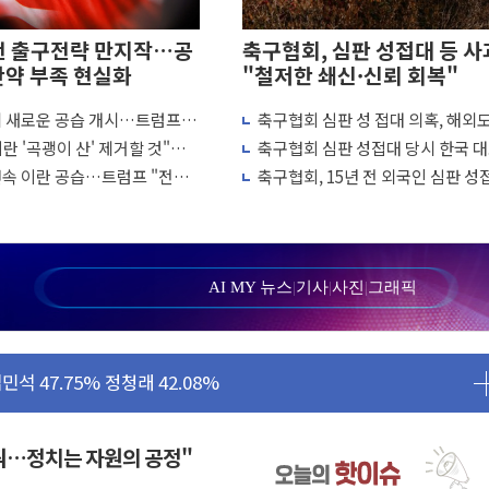
전 출구전략 만지작…공
축구협회, 심판 성접대 등 사
탄약 부족 현실화
"철저한 쇄신·신뢰 회복"
에 새로운 공습 개시…트럼프
축구협회 심판 성 접대 의혹, 해외
 차례"
↑…감독 선임 과정 수사까지 외신
란 '곡괭이 산' 제거할 것"…
축구협회 심판 성접대 당시 한국 
양식장 복구·지원 '총력'
흘째 이란 야간 공습
7경기 무패 행진
연속 이란 공습…트럼프 "전쟁
축구협회, 15년 전 외국인 심판 성
'...경북도, 호우 피해·통제구간 없어
냐"
의혹...월드컵·올림픽 예선도 포함
 성공...金 45.42% vs 鄭 44.56%
민석 당대표 후보
...47.75% vs 42.08%
AI MY 뉴스
|
기사
|
사진
|
그래픽
민석 47.75% 정청래 42.08%
45.09% 정청래 43.27% 송영길 11.63%
52.64% 정청래 39.89% 송영길 7.47%
꿔…정치는 자원의 공정"
탄약 부족 현실화