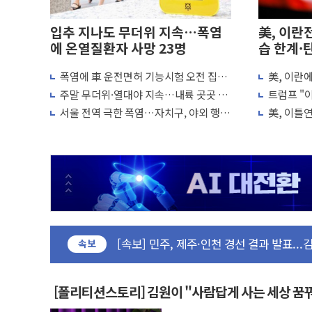
입추 지나도 무더위 지속…폭염
美, 이란
에 온열질환자 사망 23명
습 한계·
폭염에 車 운전면허 기능시험 오전 집중
美, 이란
편성…체감온도 38도 넘으면 중단
"이제 우리
주말 무더위·열대야 지속…내륙 곳곳 소
트럼프 "이
포항시 재난예산 40억 긴급 투입…고수온 
나기
미군, 사
서울 전역 극한 폭염…자치구, 야외 행사
美, 이틀
울진·영덕 '호우특보'-포항 '산사태 주의보
조정·물청소 운영 확대
재개는 아
[종합] 김민석, 정청래에 '0.86%p' 차 재역전
인천 합동연설회 나선 송영길·정청래·김
김민석, 2주차 제주·인천 경선서 정청래에 승리
인사하는 김민석 당대표 후보
[속보] 민주, 제주·인천 경선 결과 발표...김
[속보] 민주, 인천 경선 결과 발표...김민석 
속보
[속보] 민주, 제주 경선 결과 발표...김민석 
이번주 국내 주요 금융일정(8.10~8.14)
[폴리티션스토리] 김원이 "사람답게 사는 세상 꿈
美, 이란전 출구전략 만지작…공습 한계·