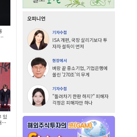
오피니언
용
기자수첩
5년
ISA 개편, 국장 살리기보다 투
자자 설득이 먼저
현장에서
벼랑 끝 중소기업, 기업은행에
쏠린 '270조'의 무게
기자수첩
"돌려차기 한판 하지?" 피해자
걱정은 피해자만 하나
유 있
내는