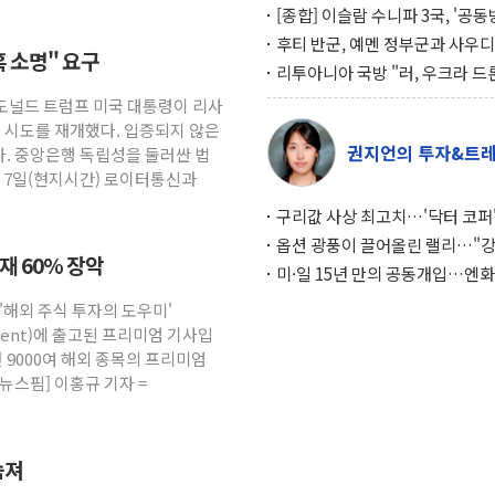
[종합] 이슬람 수니파 3국, '공
협정' 체결… 이스라엘·이란 위
후티 반군, 예멘 정부군과 사우디
혹 소명" 요구
맞설 자체 억지력 강화
공격… 위기 고조되는 또 다른 중
리투아니아 국방 "러, 우크라 드
약고
로 나토 회원국 공격 검토… 거짓
 도널드 트럼프 미국 대통령이 리사
작전"
임 시도를 재개했다. 입증되지 않은
권지언의 투자&트
. 중앙은행 독립성을 둘러싼 법
. 7일(현지시간) 로이터통신과
구리값 사상 최고치…'닥터 코퍼'
하는 경기 신호가 달라졌다
옵션 광풍이 끌어올린 랠리…"
소재 60% 장악
이면에 과열 경고등"
미·일 15년 만의 공동개입…엔화
와의 싸움은 끝나지 않았다
 '해외 주식 투자의 도우미'
gement)에 출고된 프리미엄 기사입
 9000여 해외 종목의 프리미엄
뉴스핌] 이홍규 기자 =
숨져