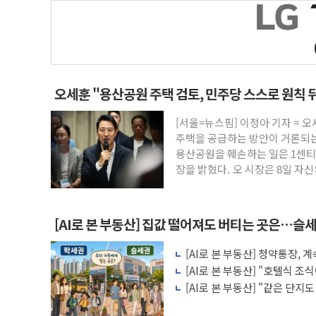
오세훈 "용산공원 주택 검토, 민주당 스스로 원칙 
[서울=뉴스핌] 이정아 기자 = 
주택을 공급하는 방안이 거론되는
용산공원을 훼손하는 일은 1센티
장을 밝혔다. 오 시장은 8일 자
[AI로 본 부동산] 집값 떨어져도 버티는 곳은…슬세
[AI로 본 부동산] 청약통장,
비용 따져보니
[AI로 본 부동산] "호텔식 
비스의 속사정
[AI로 본 부동산] "같은 단지
층' 조건은