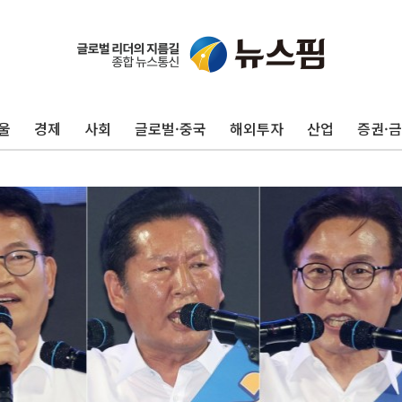
울
경제
사회
글로벌·중국
해외투자
산업
증권·