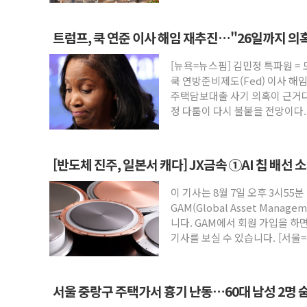
트럼프, 쿡 연준 이사 해임 재추진…"26일까지 의
[뉴욕=뉴스핌] 김민정 특파원 =
쿡 연방준비제도(Fed) 이사 해
주택담보대출 사기 의혹이 근거다
정 다툼이 다시 불붙을 전망이다
[반도체 진주, 일본서 캐다] JX금속 ①AI 칩 배선 
이 기사는 8월 7일 오후 3시55분
GAM(Global Asset Mana
니다. GAM에서 회원 가입을 하면
기사를 보실 수 있습니다. [서울=
서울 중랑구 주택가서 흉기 난동…60대 남성 2명 