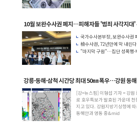
액 공제 기준 개편 검토
10월 보완수사권 폐지…피해자들 '범죄 사각지대'
국가수사본부장, 보완수사권 폐
려 해소"
檢수사권, 72년만에 막 내린
"마지막 구원"…집단 성폭행·
권 폐지 '우려'
강릉·동해·삼척 시간당 최대 50㎜ 폭우…강원 동
[강=뉴스핌] 이형섭 기자 = 강
로 호우특보가 발효된 가운데 천
지고 있다. 강원지방기상청에 따르
동해안과 영동 중&mid