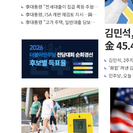
李대통령 "전세대출이 집값 폭등 주원
인…유주택자 제한·규제 강화 검토"
李대통령, ISA 개편 재검토 지시…與
"적극 환영"·野 "졸속 국정"
李대통령 "고가 주택, 일반대출 담보가
치 인정 재고…편법·우회 가능"
김민석,
金 45.
김민석, 2주차
'화합' 꺼낸
민주당, 오늘 