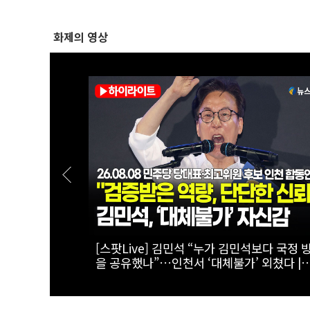
화제의 영상
번 끓이면 물
[스팟Live] 환호 속 입장해 나란히 ‘찰칵’
 |
‘저격 연설’ 들을 때 후보들 표정은? | 26.08.
최고위원 후보
더불어민주당 당대표·최고위원 후보 인천 
연설회