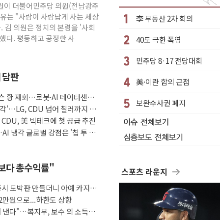
 김원이 더불어민주당 의원(전남광주
…강원 동해안 강한 비 이어져
이유는 "사람이 사람답게 사는 세상
李 부동산 2차 회의
수거차에 치여 사망
. 김 의원은 정치의 본령을 '사회
했다. 평등하고 공정한 사
40도 극한 폭염
성 2명 숨져
…'결혼 페널티' 22개 과제 손본다
민주당 8·17 전당대회
1명 사망·1명 실종
째 담판
美·이란 합의 근접
."국제적 시민 연대로 목소리 내야"
슨 황 재회…로봇·AI 데이터센터·
나흘만에 숨진 채 발견
보완수사권 폐지
각'…LG, CDU 넘어 칠러까지 묶
아들 체포
자 CDU, 美 빅테크에 첫 공급 추진
청래…제주 연설서 신경전 고조
AI 냉각 글로벌 강점은 '칩 투 칠
금보다 총수익률"
스포츠 라운지
증시 도박판 만들더니 아예 카지노
2만원으로...하한도 상향
 낸다"…복지부, 보수 외 소득월