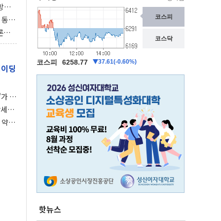
동방위
협에
 동시
동 화
론으
 깃발
레이딩
가 말
강세장
 약세
핫뉴스