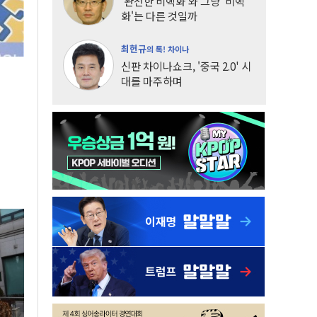
'완전한 비핵화'와 그냥 '비핵
화'는 다른 것일까
최헌규
의 톡! 차이나
신판 차이나쇼크, '중국 2.0' 시
대를 마주하며