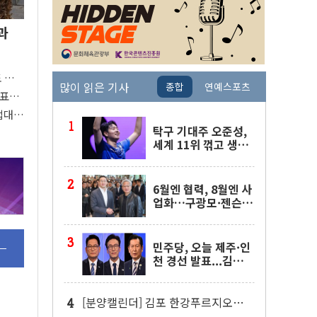
과
도 관심
많이 읽은 기사
종합
연예스포츠
 주목
대표팀
접대
탁구 기대주 오준성,
세계 11위 꺾고 생애
첫 WTT 챔피언스 4
강행
6월엔 협력, 8월엔 사
업화…구광모·젠슨
황 두 번째 담판
민주당, 오늘 제주·인
천 경선 발표...김민석
'재역전' vs 정청래
'격차 확대'
[분양캘린더] 김포 한강푸르지오리버