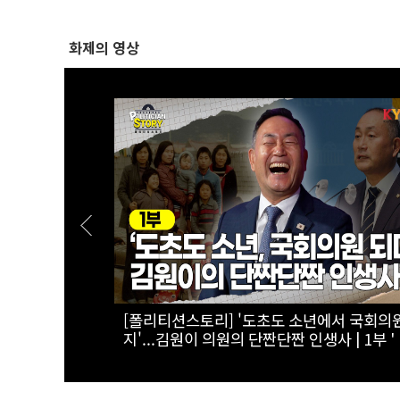
화제의 영상
반도체 투자
[스팟Live] 정청래 “뻔뻔하다”…‘화합’ 꺼낸
로 한 이유
민석에 정면 반격 | 26.08.08 더불어민주당
표·최고위원 후보 제주 합동연설회