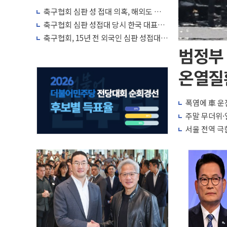
축구협회 심판 성 접대 의혹, 해외도 관심
↑…감독 선임 과정 수사까지 외신 주목
축구협회 심판 성접대 당시 한국 대표팀
7경기 무패 행진
축구협회, 15년 전 외국인 심판 성접대
의혹...월드컵·올림픽 예선도 포함
범정부
온열질환
폭염에 車 운
주말 무더위
서울 전역 극