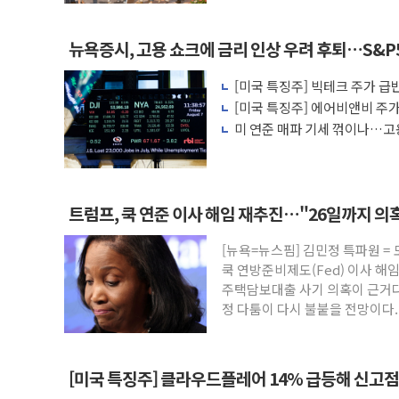
뉴욕증시, 고용 쇼크에 금리 인상 우려 후퇴…S&P
[미국 특징주] 빅테크 주가 급반
살아나
[미국 특징주] 에어비앤비 주가 
에 투자자 반색
미 연준 매파 기세 꺾이나…고용
트럼프, 쿡 연준 이사 해임 재추진…"26일까지 의
[뉴욕=뉴스핌] 김민정 특파원 =
쿡 연방준비제도(Fed) 이사 해
주택담보대출 사기 의혹이 근거다
정 다툼이 다시 불붙을 전망이다
[미국 특징주] 클라우드플레어 14% 급등해 신고점.