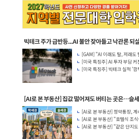
빅테크 주가 급반등...AI 불안 잦아들고 낙관론 되
[GAM] "AI 이래도 탈, 저
왜?
[미국 특징주] AI 투자 부담 
수주가 버팀목
[미국 특징주] 빅테크 실적 '
이익
[AI로 본 부동산] 집값 떨어져도 버티는 곳은…슬세
[AI로 본 부동산] 청약통장,
비용 따져보니
[AI로 본 부동산] "호텔식 
비스의 속사정
[AI로 본 부동산] "같은 단지
층' 조건은