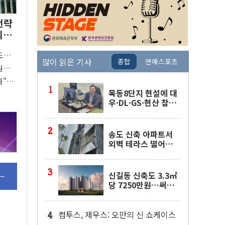
전략
익
도박
많이 읽은 기사
종합
연예스포츠
원으
다"…
준 개편
목동8단지 현설에 대
우·DL·GS·현산 참
여…'공사비 인상 불
가' 조건
송도 신축 아파트서
외벽 테라스 떨어
져…SK에코플랜트
"전수 조사"
신길동 신축도 3.3㎡
당 7250만원…써밋
클라비온 59㎡ 18억
원대
컴투스, 제우스: 오만의 신 쇼케이스