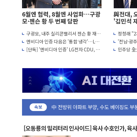
6월엔 협력, 8월엔 사업화…구광
與전대, 
모·젠슨 황 두 번째 담판
'김민석 
확대'
구광모, 내주 실리콘밸리서 젠슨 황 재
정청래 "
회…로봇·AI 데이터센터·모빌리티 구체
석, 신천지
엔비디아 인증 다음은 '통합 냉각'…LG,
'전남·광
화
CDU 넘어 칠러까지 묶는다
47.5% 정
[단독] '엔비디아 인증' LG전자 CDU, 美
민주당 全
빅테크에 첫 공급 추진
vs 정청래
른다
동해중부 전 해상 풍랑주의보…10일까지 최
연일 폭염에 온열질환 사망 23명…정부,
中 전방위 아파트 부양, 수도 베이징도 부
인제 용대리 계곡서 수위 상승으로 피서객
속보
동해시, 11~14일 '별똥별 멍' 운영…페
강원 중·남부 동해안 시간당 50mm 이
[오동룡의 밀리터리 인사이드] 육사 수호인가, 육
청양 밭에서 일하던 90대 숨져…온열질환