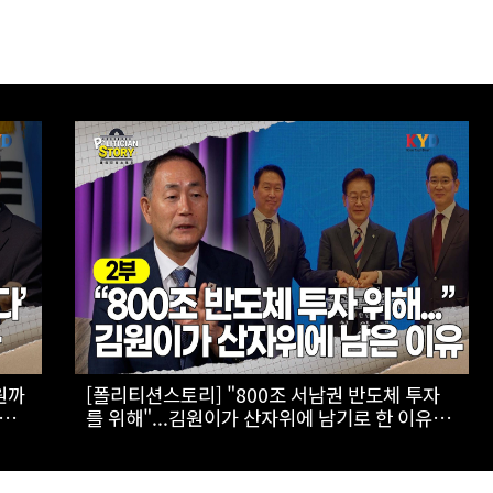
 김
[스팟Live] ‘1211표 차’ 초접전, 승부 가를 제주
 당대
표심은?...제3차 정기전국당원대회 후보자 제주
합동연설회 생중계 | 26.08.08