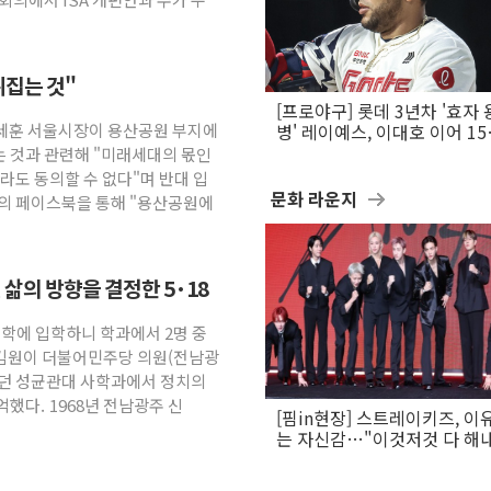
뒤집는 것"
[프로야구] 롯데 3년차 '효자 
오세훈 서울시장이 용산공원 부지에
병' 레이예스, 이대호 이어 1
만의 롯데 타격왕 도전
 것과 관련해 "미래세대의 몫인
라도 동의할 수 없다"며 반대 입
문화 라운지
신의 페이스북을 통해 "용산공원에
삶의 방향을 결정한 5·18
"대학에 입학하니 학과에서 2명 중
 김원이 더불어민주당 의원(전남광
했던 성균관대 사학과에서 정치의
했다. 1968년 전남광주 신
[핌in현장] 스트레이키즈, 이
는 자신감…"이것저것 다 해
활동 할 것"