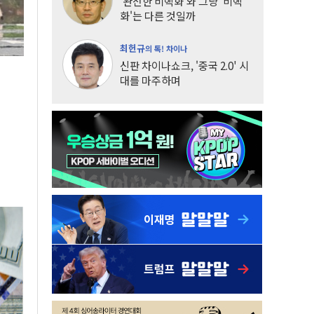
'완전한 비핵화'와 그냥 '비핵
화'는 다른 것일까
최헌규
의 톡! 차이나
신판 차이나쇼크, '중국 2.0' 시
대를 마주하며