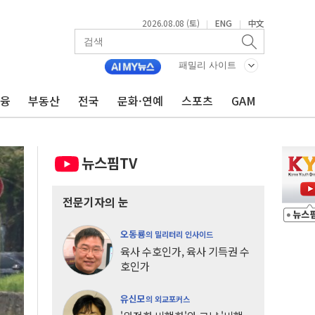
2026.08.08 (토)
ENG
中文
|
|
패밀리 사이트
금융
부동산
전국
문화·연예
스포츠
GAM
뉴스핌TV
전문기자의 눈
오동룡
의 밀리터리 인사이드
육사 수호인가, 육사 기득권 수
호인가
유신모
의 외교포커스