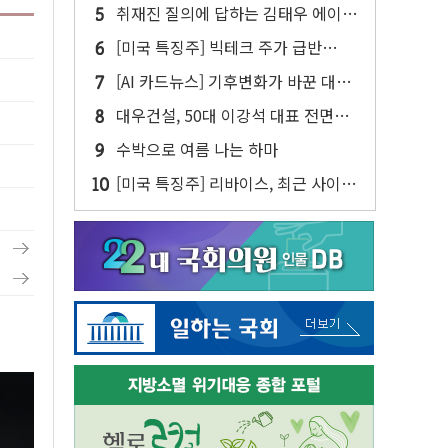
취재진 질의에 답하는 김태우 에이버
튼 CD
[미국 특징주] 빅테크 주가 급반
등...AI 불안 잦아들고 낙관론 되살아
[AI 카드뉴스] 기후변화가 바꾼 대한
나
민국 여름
대우건설, 50대 이강석 대표 전면
에...임원·조직 대대적 개편 예고
수박으로 여름 나는 하마
[미국 특징주] 리바이스, 최근 사이버
공격 물결 속 보안 침해 사실 공개