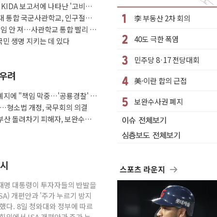
KIDA 보고서에 나타난 '고비용
편성…체감온도 38도 넘으면 중단
'
대 통합 국군사관학교, 인구절벽·
李 부동산 2차 회의
 재검토 지시
조개혁"
책임 안 져…사관학교 통합 빨리 하
40도 극한 폭염
강한 비...가뭄 해소될 듯
국민 생명 지키는 데 있다
나기
민주당 8·17 전당대회
로 원칙 뒤집는 것"
 우려
美·이란 합의 근접
 곳곳 소나기
지에 "책임 막중…'공룡경찰' 우
자들 '범죄 사각지대' 우려
보완수사권 폐지
다…형소법 개정, 국무회의 의결
'자율규제단체' 타진
부산 돌려차기 피해자, 보완수사
'재역전' vs 정청래 '격차 확대'
퇴…S&P500 최고치
까지 의혹 소명" 요구
지시
스포츠 라운지
리 인상 가능성 낮아지며 상승… STOXX 600 지수는 나흘 연속
월 동결 전망 우세
이재명 대통령이 투자자들의 반발을
A) 개편안과 '주가 누르기 방지
했다. 8일 청와대와 정부에 따르
회의에서 ISA 개편안과 주가 누