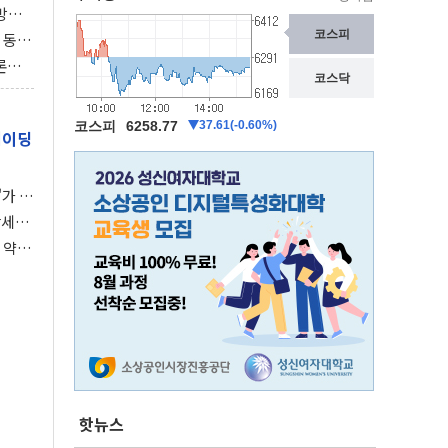
동방위
협에
 동시
동 화
론으
 깃발
레이딩
가 말
강세장
 약세
핫뉴스