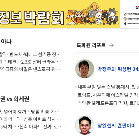
살아나
특파원 리포트
래도 탈"…반도체·빅테크 현기증 장세,
커진 빅테크…2.3조 달러 클라우드
박정우의 워싱턴 24
깜짝' 급증의 비밀은 앤스로픽 평가
내주 부임 앞둔 스틸 美대사, 첫
행사서 "한미동맹 강화 최우선 
트럼프, 사우디에 이스라엘 인정
권 vs 학세권
구…원자력 협정 서명 하루 만에
백악관 텔레프롬프터 직원, 트럼
위기
설 미리 보고 베팅 시장서 10만
 계속 넣어야 할까…당첨 확률·기회
겨
조식이라더니"…신축 아파트 식사 서
장일현의 런던아이
도 5억 차"…신축 아파트 진짜 '로얄