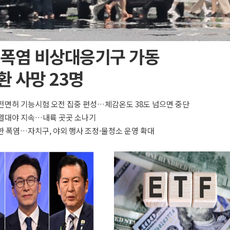
 폭염 비상대응기구 가동
 사망 23명
전면허 기능시험 오전 집중 편성…체감온도 38도 넘으면 중단
·열대야 지속…내륙 곳곳 소나기
한 폭염…자치구, 야외 행사 조정·물청소 운영 확대