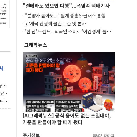
"엘베라도 있으면 다행"...폭염속 택배기사
"분양가 높아도..." 월계 중흥S-클래스 흥행
77개국 관광객 몰린 교촌 옛 본사
'한 잔' 트렌드...외국인 소비로 '야간경제' 돌파
구
그래픽뉴스
시
 공개
과제"
 요
 좌초
프 연
달러 챙
[AI그래픽뉴스] 공식 용어도 없는 초열대야,
기준을 만들어야 할 때가 됐다