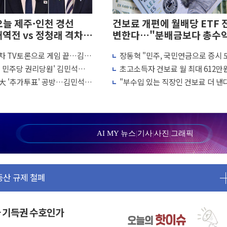
오늘 제주·인천 경선
건보료 개편에 월배당 ETF 
재역전 vs 정청래 격차
변한다…"분배금보다 총수
률"
2차 TV토론으로 게임 끝…김민
장동혁 "민주, 국민연금으로 증시 
 허위신고에 배신 사과 안 해"
판 만들더니 아예 카지노 차릴 판"
주 민주당 권리당원' 김민석
초고소득자 건보료 월 최대 612만
청래 34.4% 송영길 14.6%
로...하한도 상향
大 '추가투표' 공방…김민석
"부수입 있는 직장인 건보료 더 낸
, 호남·수도권 투표율 승부 가
복지부, 보수 외 소득월액 공제 기
검토
대 3.5m 높은 물결
AI MY 뉴스
|
기사
|
사진
|
그래픽
 비상대응기구 가동
동산 규제 철폐
 7명 고립…전원 구조
르세우스 유성우 관측
상 폭우…호우경보 발효
사 기득권 수호인가
 여부 조사