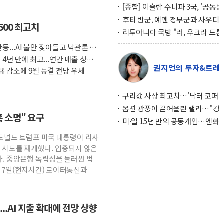
[종합] 이슬람 수니파 3국, '공
협정' 체결… 이스라엘·이란 위
후티 반군, 예멘 정부군과 사우디
500 최고치
맞설 자체 억지력 강화
공격… 위기 고조되는 또 다른 중
리투아니아 국방 "러, 우크라 드
약고
로 나토 회원국 공격 검토… 거짓
등...AI 불안 잦아들고 낙관론 되
작전"
4년 만에 최고...연간 매출 상향
권지언의 투자&트
 감소에 9월 동결 전망 우세
구리값 사상 최고치…'닥터 코퍼'
하는 경기 신호가 달라졌다
옵션 광풍이 끌어올린 랠리…"
혹 소명" 요구
이면에 과열 경고등"
미·일 15년 만의 공동개입…엔화
와의 싸움은 끝나지 않았다
 도널드 트럼프 미국 대통령이 리사
임 시도를 재개했다. 입증되지 않은
. 중앙은행 독립성을 둘러싼 법
. 7일(현지시간) 로이터통신과
..AI 지출 확대에 전망 상향