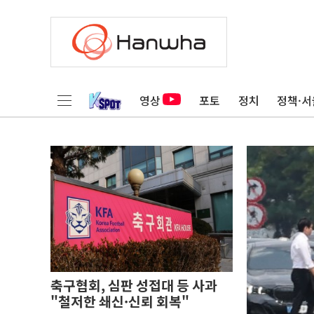
영상
포토
정치
정책·서
축구협회, 심판 성접대 등 사과
"철저한 쇄신·신뢰 회복"