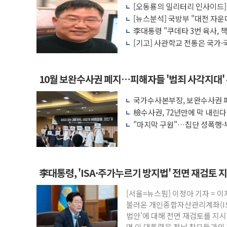
[오동룡의 밀리터리 인사이드] 
폭염에 車 운전면허 기능시험 오전 집중 
저효율' 사관생도 양성의 '민낯
[뉴스분석] 국방부 "대전 자운
李대통령, 'ISA·주가누르기 방지법' 전면
미래전·전작권·합동성 대응 구
李대통령 "쿠데타 3번 육사, 
라"
'호우 특보' 경북 울진 시간당 20~30mm 
[기고] 사관학교 전통은 국가·
주말 무더위·열대야 지속…내륙 곳곳 소
오세훈 "용산공원 주택 검토, 민주당 스스
10월 보완수사권 폐지…피해자들 '범죄 사각지대'
충북 주말 무더위 지속…청주·진천 35도,
국가수사본부장, 보완수사권 폐
10월 보완수사권 폐지·공소청 출범…피해
려 해소"
檢수사권, 72년만에 막 내린
한상협, 업계 개인정보 보안 새판 짠다…
"마지막 구원"…집단 성폭행·
민주당, 오늘 제주·인천 경선 발표...김민석 
권 폐지 '우려'
뉴욕증시, 고용 쇼크에 금리 인상 우려 후
트럼프, 쿡 연준 이사 해임 재추진…"26일
李대통령, 'ISA·주가누르기 방지법' 전면 재검토 
유럽증시, 美 고용 예상 밖 부진에 연준 금
최고치
미 연준 매파 기세 꺾이나…고용 감소에 9
[서울=뉴스핌] 이정아 기자 = 
불러온 개인종합자산관리계좌(IS
법안'에 대해 전면 재검토를 지시
면 이 대통령은 전날 참모들과의 