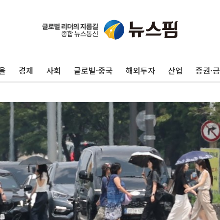
울
경제
사회
글로벌·중국
해외투자
산업
증권·