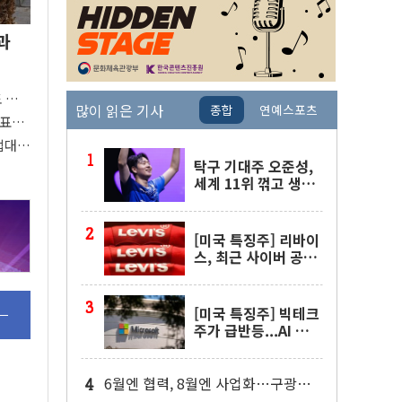
과
도 관심
많이 읽은 기사
종합
연예스포츠
 주목
대표팀
접대
탁구 기대주 오준성,
세계 11위 꺾고 생애
첫 WTT 챔피언스 4
강행
[미국 특징주] 리바이
스, 최근 사이버 공격
물결 속 보안 침해 사
실 공개
[미국 특징주] 빅테크
주가 급반등...AI 불안
잦아들고 낙관론 되살
아나
6월엔 협력, 8월엔 사업화…구광모·