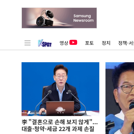
영상
포토
정치
정책·서
李 "결혼으로 손해 보지 않게"...
대출·청약·세금 22개 과제 손질