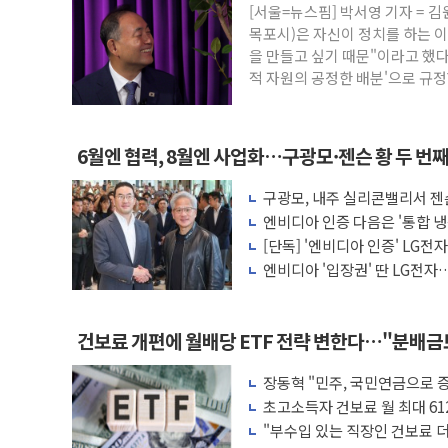
강릉·동해·삼척 시간당 최대 50㎜ 폭우
[서울=뉴스핌] 박서영 기자 =
폐기물 수거하다 참변…60대 환경미화원 
목포시)은 자신이 정치를 하는 
을 만들고 싶기 때문"이라고 했다
서울 중랑구 주택가서 흉기 난동…60대 남
적 자원의 공정한 배분'으로 규정
李대통령 "결혼 때문에 손해 보는 일 없게"
여수 오동도 인근 해상서 모터보트 전복…
추미애, '위안부' 피해자 기림의 날 참석..
6월엔 협력, 8월엔 사업화…구광모·젠슨 황 두 번
인천 선재도 갯벌서 해루질 중 실종 60대 
구광모, 내주 실리콘밸리서 젠
인천서 말다툼 중 어머니 흉기 살해 10대 
모빌리티 구체화
엔비디아 인증 다음은 '통합 냉
는다
'화합' 꺼낸 김민석에 '뻔뻔' 받아친 정
[단독] '엔비디아 인증' LG전
엔비디아 '입장권' 딴 LG전자…
러'
건보료 개편에 월배당 ETF 전략 변한다…"분배
장동혁 "민주, 국민연금으로 
차릴 판"
초고소득자 건보료 월 최대 61
"부수입 있는 직장인 건보료 더