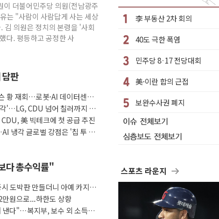
…강원 동해안 강한 비 이어져
 김원이 더불어민주당 의원(전남광주
수거차에 치여 사망
이유는 "사람이 사람답게 사는 세상
李 부동산 2차 회의
. 김 의원은 정치의 본령을 '사회
성 2명 숨져
했다. 평등하고 공정한 사
40도 극한 폭염
…'결혼 페널티' 22개 과제 손본다
1명 사망·1명 실종
민주당 8·17 전당대회
."국제적 시민 연대로 목소리 내야"
째 담판
美·이란 합의 근접
나흘만에 숨진 채 발견
슨 황 재회…로봇·AI 데이터센터·
보완수사권 폐지
아들 체포
각'…LG, CDU 넘어 칠러까지 묶
청래…제주 연설서 신경전 고조
자 CDU, 美 빅테크에 첫 공급 추진
AI 냉각 글로벌 강점은 '칩 투 칠
금보다 총수익률"
스포츠 라운지
증시 도박판 만들더니 아예 카지노
2만원으로...하한도 상향
 낸다"…복지부, 보수 외 소득월