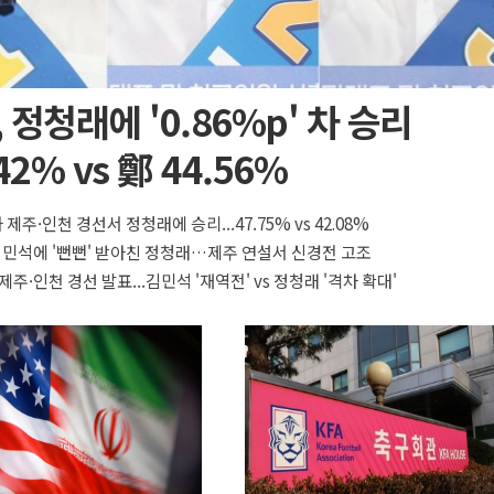
 정청래에 '0.86%p' 차 승리
42% vs 鄭 44.56%
 제주·인천 경선서 정청래에 승리...47.75% vs 42.08%
 김민석에 '뻔뻔' 받아친 정청래…제주 연설서 신경전 고조
제주·인천 경선 발표...김민석 '재역전' vs 정청래 '격차 확대'