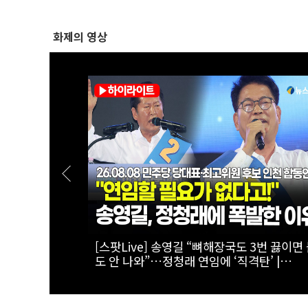
화제의 영상
 2차전 승자
[스팟Live] 김민석 “누가 김민석보다 국정 
자 인천 합동
을 공유했나”…인천서 ‘대체불가’ 외쳤다 |
26.08.08 더불어민주당 당대표·최고위원 
인천 합동연설회