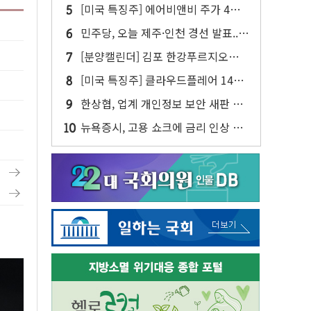
젠슨 황 두 번째 담판
[미국 특징주] 에어비앤비 주가 4년
만에 최고...연간 매출 상향에 투자자
민주당, 오늘 제주·인천 경선 발표...
반색
김민석 '재역전' vs 정청래 '격차 확
[분양캘린더] 김포 한강푸르지오리버
대'
프론트 등 3284가구 분양
[미국 특징주] 클라우드플레어 14%
급등해 신고점...AI 지출 확대에 전망
한상협, 업계 개인정보 보안 새판 짠
상향
다…'자율규제단체' 타진
뉴욕증시, 고용 쇼크에 금리 인상 우
려 후퇴…S&P500 최고치