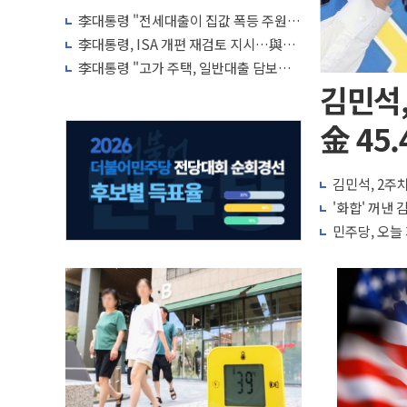
李대통령 "전세대출이 집값 폭등 주원
인…유주택자 제한·규제 강화 검토"
李대통령, ISA 개편 재검토 지시…與
"적극 환영"·野 "졸속 국정"
李대통령 "고가 주택, 일반대출 담보가
치 인정 재고…편법·우회 가능"
김민석,
金 45.
김민석, 2주차
'화합' 꺼낸
민주당, 오늘 