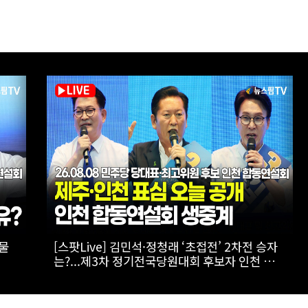
방향
[스팟Live] 김민석 제주 52.64%·인천 45.09%
로 연속 1위…정청래 따돌렸다’ | 26.08.08 더불
후보
어민주당 당대표·최고위원 후보 인천 합동연설
회