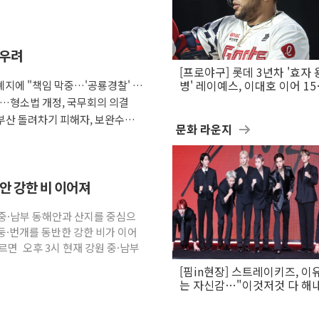
 우려
[프로야구] 롯데 3년차 '효자 
지에 "책임 막중…'공룡경찰' 우
병' 레이예스, 이대호 이어 1
만의 롯데 타격왕 도전
다…형소법 개정, 국무회의 의결
부산 돌려차기 피해자, 보완수사
문화 라운지
해안 강한 비 이어져
원 중·남부 동해안과 산지를 중심으
둥·번개를 동반한 강한 비가 이어
면 오후 3시 현재 강원 중·남부
[핌in현장] 스트레이키즈, 이
는 자신감…"이것저것 다 해
활동 할 것"