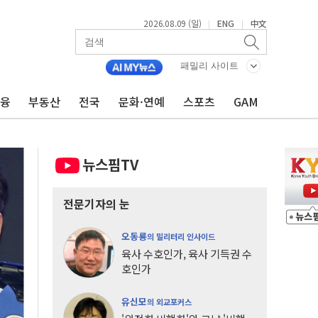
2026.08.09 (일)
ENG
中文
|
|
패밀리 사이트
금융
부동산
전국
문화·연예
스포츠
GAM
뉴스핌TV
전문기자의 눈
오동룡
의 밀리터리 인사이드
육사 수호인가, 육사 기득권 수
호인가
유신모
의 외교포커스