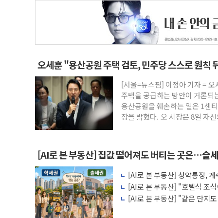
오세훈 "용산공원 주택 검토, 민주당 스스로 원칙 
[서울=뉴스핌] 이정아 기자 = 
주택을 공급하는 방안이 거론되는
용산공원을 훼손하는 일은 1센티
장을 밝혔다. 오 시장은 8일 자
[AI로 본 부동산] 집값 떨어져도 버티는 곳은…슬세
[AI로 본 부동산] 청약통장,
비용 따져보니
[AI로 본 부동산] "호텔식 
비스의 속사정
[AI로 본 부동산] "같은 단지
층' 조건은