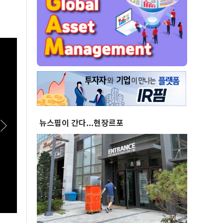
뉴스핌이 간다...현장르포
[스팟Live] 환호 속 입장해 나란히 ‘찰칵’…서로
[스팟
‘저격 연설’ 들을 때 후보들 표정은? | 26.08.08
영길엔 
더불어민주당 당대표·최고위원 후보 인천 합동
불어민
연설회
설회