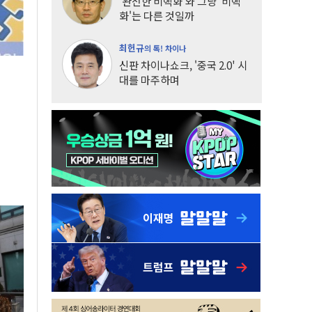
'완전한 비핵화'와 그냥 '비핵
화'는 다른 것일까
최헌규
의 톡! 차이나
신판 차이나쇼크, '중국 2.0' 시
대를 마주하며