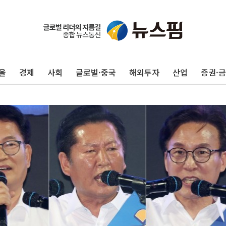
울
경제
사회
글로벌·중국
해외투자
산업
증권·