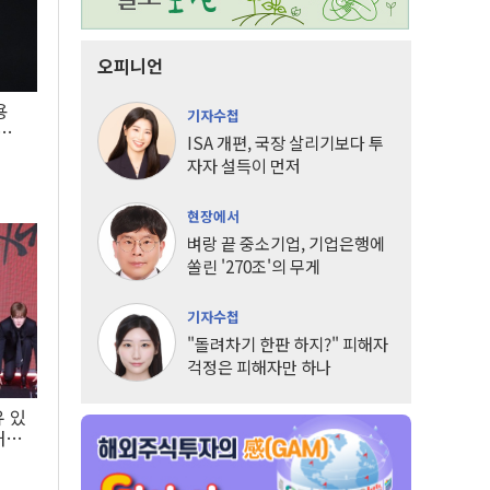
오피니언
용
기자수첩
5년
ISA 개편, 국장 살리기보다 투
자자 설득이 먼저
현장에서
벼랑 끝 중소기업, 기업은행에
쏠린 '270조'의 무게
기자수첩
"돌려차기 한판 하지?" 피해자
걱정은 피해자만 하나
유 있
내는