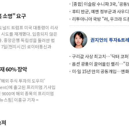
[종합] 이슬람 수니파 3국, '공
협정' 체결… 이스라엘·이란 위
후티 반군, 예멘 정부군과 사우디
혹 소명" 요구
맞설 자체 억지력 강화
공격… 위기 고조되는 또 다른 중
리투아니아 국방 "러, 우크라 드
약고
로 나토 회원국 공격 검토… 거짓
 도널드 트럼프 미국 대통령이 리사
작전"
임 시도를 재개했다. 입증되지 않은
권지언의 투자&트
. 중앙은행 독립성을 둘러싼 법
. 7일(현지시간) 로이터통신과
구리값 사상 최고치…'닥터 코퍼'
하는 경기 신호가 달라졌다
옵션 광풍이 끌어올린 랠리…"
소재 60% 장악
이면에 과열 경고등"
미·일 15년 만의 공동개입…엔화
와의 싸움은 끝나지 않았다
 '해외 주식 투자의 도우미'
gement)에 출고된 프리미엄 기사입
 9000여 해외 종목의 프리미엄
뉴스핌] 이홍규 기자 =
숨져