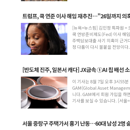
트럼프, 쿡 연준 이사 해임 재추진…"26일까지 의
[뉴욕=뉴스핌] 김민정 특파원 =
쿡 연방준비제도(Fed) 이사 해
주택담보대출 사기 의혹이 근거다
정 다툼이 다시 불붙을 전망이다
[반도체 진주, 일본서 캐다] JX금속 ①AI 칩 배선 
이 기사는 8월 7일 오후 3시55분
GAM(Global Asset Mana
니다. GAM에서 회원 가입을 하면
기사를 보실 수 있습니다. [서울=
서울 중랑구 주택가서 흉기 난동…60대 남성 2명 