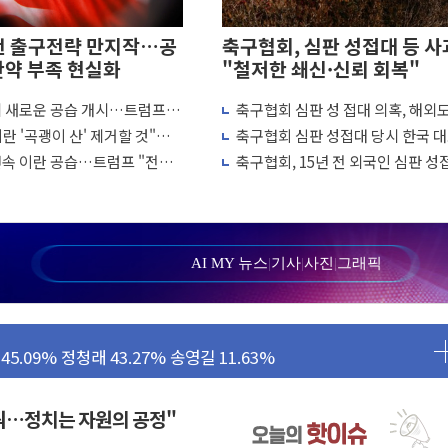
전 출구전략 만지작…공
축구협회, 심판 성접대 등 사
탄약 부족 현실화
"철저한 쇄신·신뢰 회복"
에 새로운 공습 개시…트럼프
축구협회 심판 성 접대 의혹, 해외
양식장 복구·지원 '총력'
 차례"
↑…감독 선임 과정 수사까지 외신
란 '곡괭이 산' 제거할 것"…
축구협회 심판 성접대 당시 한국 
'...경북도, 호우 피해·통제구간 없어
흘째 이란 야간 공습
7경기 무패 행진
연속 이란 공습…트럼프 "전쟁
축구협회, 15년 전 외국인 심판 성
 성공...金 45.42% vs 鄭 44.56%
냐"
의혹...월드컵·올림픽 예선도 포함
민석 당대표 후보
...47.75% vs 42.08%
AI MY 뉴스
|
기사
|
사진
|
그래픽
민석 47.75% 정청래 42.08%
45.09% 정청래 43.27% 송영길 11.63%
52.64% 정청래 39.89% 송영길 7.47%
꿔…정치는 자원의 공정"
탄약 부족 현실화