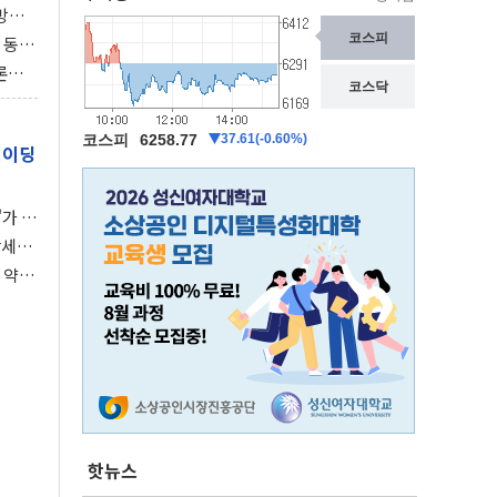
동방위
협에
 동시
동 화
론으
 깃발
레이딩
가 말
강세장
 약세
핫뉴스