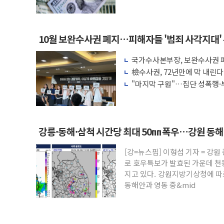
액 공제 기준 개편 검토
10월 보완수사권 폐지…피해자들 '범죄 사각지대'
국가수사본부장, 보완수사권 폐
려 해소"
檢수사권, 72년만에 막 내린
"마지막 구원"…집단 성폭행·
권 폐지 '우려'
강릉·동해·삼척 시간당 최대 50㎜ 폭우…강원 동
[강=뉴스핌] 이형섭 기자 = 강
로 호우특보가 발효된 가운데 천
지고 있다. 강원지방기상청에 따르
동해안과 영동 중&mid