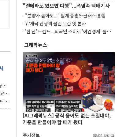
"엘베라도 있으면 다행"...폭염속 택배기사
"분양가 높아도..." 월계 중흥S-클래스 흥행
77개국 관광객 몰린 교촌 옛 본사
'한 잔' 트렌드...외국인 소비로 '야간경제' 돌파
구
그래픽뉴스
시
 공개
과제"
 요
 좌초
프 연
달러 챙
[AI그래픽뉴스] 공식 용어도 없는 초열대야,
기준을 만들어야 할 때가 됐다