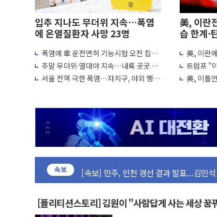
입추 지나도 무더위 지속…폭염
美, 이란
에 온열질환자 사망 23명
습 한계·
폭염에 車 운전면허 기능시험 오전 집중
美, 이란
포항시 재난예산 40억 긴급 투입…고수온 
편성…체감온도 38도 넘으면 중단
"이제 우리
주말 무더위·열대야 지속…내륙 곳곳 소
트럼프 "이
울진·영덕 '호우특보'-포항 '산사태 주의보
나기
미군, 사
서울 전역 극한 폭염…자치구, 야외 행사
美, 이틀
[종합] 김민석, 정청래에 '0.86%p' 차 재역전
조정·물청소 운영 확대
재개는 아
인천 합동연설회 나선 송영길·정청래·김
김민석, 2주차 제주·인천 경선서 정청래에 승리
인사하는 김민석 당대표 후보
[속보] 민주, 제주·인천 경선 결과 발표...김
[속보] 민주, 인천 경선 결과 발표...김민석 
속보
[속보] 민주, 제주 경선 결과 발표...김민석 
이번주 국내 주요 금융일정(8.10~8.14)
[폴리티션스토리] 김원이 "사람답게 사는 세상 꿈
美, 이란전 출구전략 만지작…공습 한계·