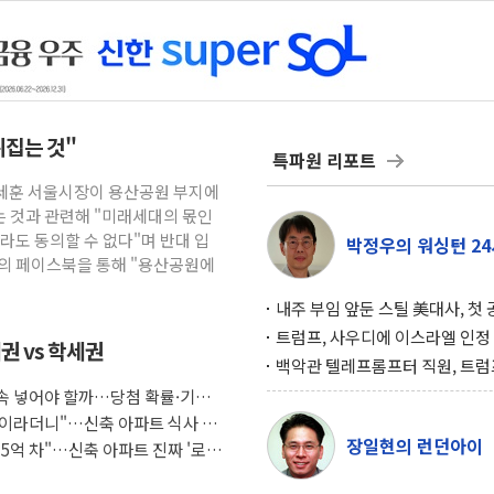
뒤집는 것"
특파원 리포트
오세훈 서울시장이 용산공원 부지에
 것과 관련해 "미래세대의 몫인
라도 동의할 수 없다"며 반대 입
박정우의 워싱턴 24
신의 페이스북을 통해 "용산공원에
내주 부임 앞둔 스틸 美대사, 첫
행사서 "한미동맹 강화 최우선 
트럼프, 사우디에 이스라엘 인정
권 vs 학세권
구…원자력 협정 서명 하루 만에
백악관 텔레프롬프터 직원, 트럼
위기
설 미리 보고 베팅 시장서 10만
 계속 넣어야 할까…당첨 확률·기회
겨
조식이라더니"…신축 아파트 식사 서
장일현의 런던아이
도 5억 차"…신축 아파트 진짜 '로얄