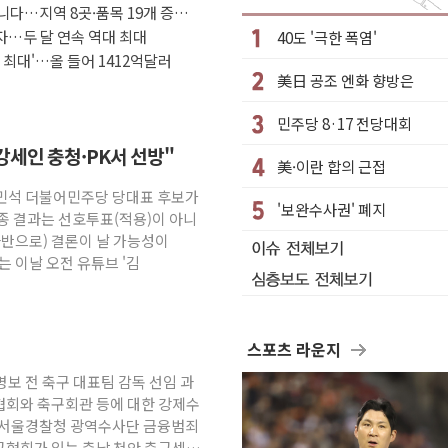
아니다…지역 8곳·품목 19개 증가
공사 진입길 열려
흑자…두 달 연속 역대 최대
40도 '극한 폭염'
장' 출시
 최대'…올 들어 1412억달러
美日 공조 엔화 향방은
내선 "안 먹힌다" 균열
런스'… 한미동맹 상징성 부각
민주당 8·17 전당대회
 계약
강세인 충청·PK서 선방"
美·이란 합의 근접
 사과…"재발 방지 모든 조치"
김민석 더불어민주당 당대표 후보가
불'
'보완수사권' 폐지
종 결과는 선호투표(적용)이 아니
자처…보완수사권 폐지해도 되나"
(과반으로) 결론이 날 가능성이
보는 이날 오전 유튜브 '김
스포츠 라운지
명보 전 축구 대표팀 감독 선임 과
협회와 축구회관 등에 대한 강제수
면 서울경찰청 광역수사단 금융범죄
구협회가 있는 충남 천안 축구센터