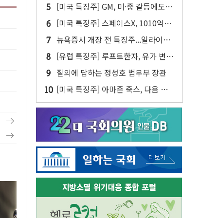
다…내년 '데이터 팩토리' 가동
[미국 특징주] GM, 미·중 갈등에도
中 합작 2047년까지 연장
[미국 특징주] 스페이스X, 1010억달
러 락업 해제 앞두고 주가 압박 가중
뉴욕증시 개장 전 특징주...일라이릴
리·아리스타네트웍스·디즈니↑ VS
[유럽 특징주] 루프트한자, 유가 변동
써클·AMD·핀터레스트↓
성에 연간 실적 전망 낮춰
질의에 답하는 정성호 법무부 장관
[미국 특징주] 아마존 죽스, 다음 주
라스베이거스에서 유료 로보택시 운
행 시작