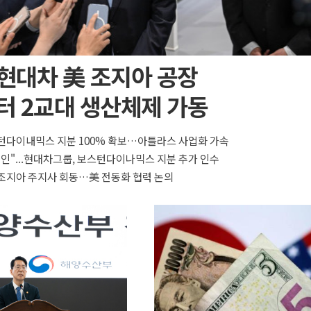
 현대차 美 조지아 공장
터 2교대 생산체제 가동
턴다이내믹스 지분 100% 확보…아틀라스 사업화 가속
올인"...현대차그룹, 보스턴다이나믹스 지분 추가 인수
조지아 주지사 회동…美 전동화 협력 논의