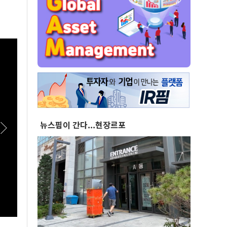
뉴스핌이 간다...현장르포
[스팟Live] *풀영상* "조직의 명운 건다는 각오
[스팟
로 환골탈태 해야"...경찰 조직의 전면적 쇄신 촉
여단의
구한 한병도 | 26.08.06 더불어민주당 정책조정
업무보
회의
제처,