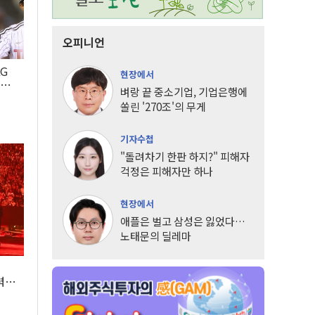
오피니언
LG
현장에서
팀도
벼랑 끝 중소기업, 기업은행에
쏠린 '270조'의 무게
기자수첩
"돌려차기 한판 하지?" 피해자
걱정은 피해자만 하나
현장에서
애플은 벌고 삼성은 잃었다…
노태문의 딜레마
조
력