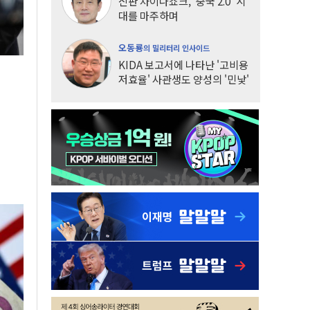
신판 차이나쇼크, '중국 2.0' 시
대를 마주하며
오동룡
의 밀리터리 인사이드
KIDA 보고서에 나타난 '고비용
저효율' 사관생도 양성의 '민낯'