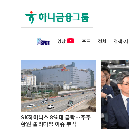
영상
포토
정치
정책·서
SK하이닉스 8%대 급락…주주
환원·솔리다임 이슈 부각