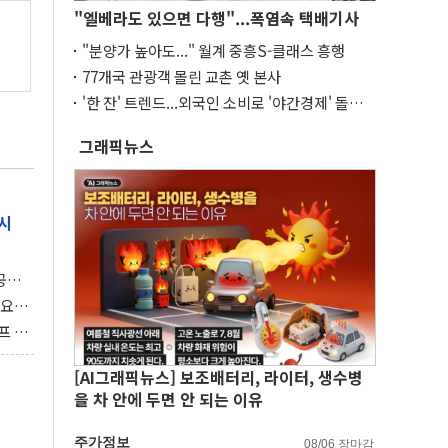
"엘베라도 있으면 다행"...폭염속 택배기사
"분양가 높아도..." 월계 중흥S-클래스 흥행
77개국 관광객 몰린 교촌 옛 본사
'한 잔' 트렌드...외국인 소비로 '야간경제' 돌파
구
그래픽뉴스
시
 공개
과제"
 요
 좌초
프 연
달러 챙
[AI그래픽뉴스] 보조배터리, 라이터, 생수병
을 차 안에 두면 안 되는 이유