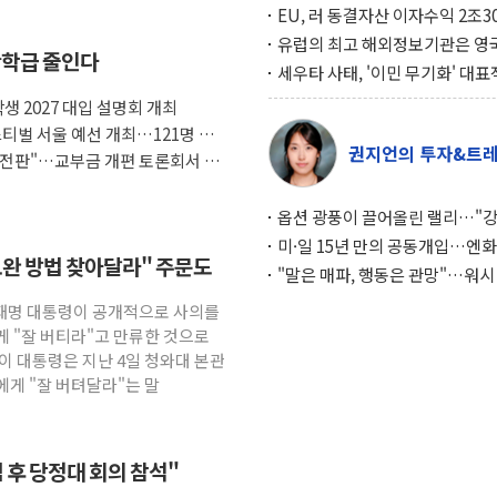
EU, 러 동결자산 이자수익 2조3
우크라 지원… 지금까지 5차례 1
유럽의 최고 해외정보기관은 영
반학급 줄인다
달해
MI6… 2위는 프랑스의 대외안
세우타 사태, '이민 무기화' 대표
례… 경제 규모 10분의 1 모로코
 2027 대입 설명회 개최
페인 압박 수단
티벌 서울 예선 개최…121명 디
권지언의 투자&트
전판"…교부금 개편 토론회서 '유
옵션 광풍이 끌어올린 랠리…"
이면에 과열 경고등"
미·일 15년 만의 공동개입…엔화
보완 방법 찾아달라" 주문도
와의 싸움은 끝나지 않았다
"말은 매파, 행동은 관망"…워시
인플레 대응 기준에 시장은 의문
이재명 대통령이 공개적으로 사의를
게 "잘 버티라"고 만류한 것으로
이 대통령은 지난 4일 청와대 본관
에게 "잘 버텨달라"는 말
 후 당정대 회의 참석"