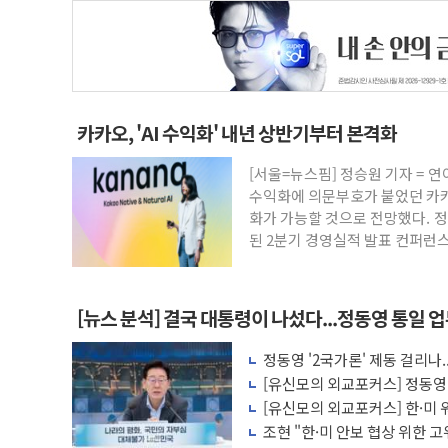
카카오, 'AI 수익화' 내년 상반기부터 본격화
[서울=뉴스핌] 정승원 기자 = 연
수익화에 의문부호가 붙었던 카카
화가 가능할 것으로 전망했다. 
된 2분기 경영실적 발표 컨퍼런스
[뉴스 분석] 결국 대통령이 나섰다...정동영 통일 
정동영 '2국가론' 제동 걸리나.
언급
[유신모의 외교포커스] 정동영
인식
[유신모의 외교포커스] 한·미
이 아니다
조현 "한·미 안보 협상 위한 