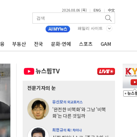
2026.08.06 (목)
ENG
中文
|
|
패밀리 사이트
금융
부동산
전국
문화·연예
스포츠
GAM
뉴스핌TV
전문기자의 눈
유신모
의 외교포커스
'완전한 비핵화'와 그냥 '비핵
화'는 다른 것일까
최헌규
의 톡! 차이나