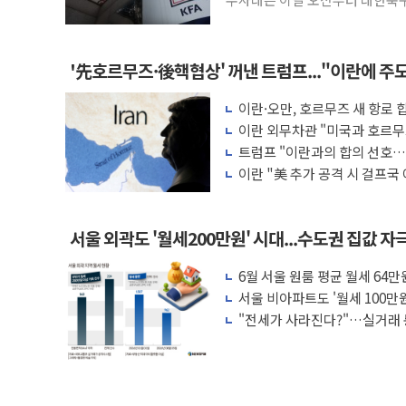
와 서
'先호르무즈·後핵협상' 꺼낸 트럼프..."이란에 주
이란·오만, 호르무즈 새 항로 
이란 외무차관 "미국과 호르무
짓"
트럼프 "이란과의 합의 선호…
이란 "美 추가 공격 시 걸프국
압박
서울 외곽도 '월세200만원' 시대...수도권 집값 자
6월 서울 원룸 평균 월세 64만
서울 비아파트도 '월세 100만원
"전세가 사라진다?"…실거래 