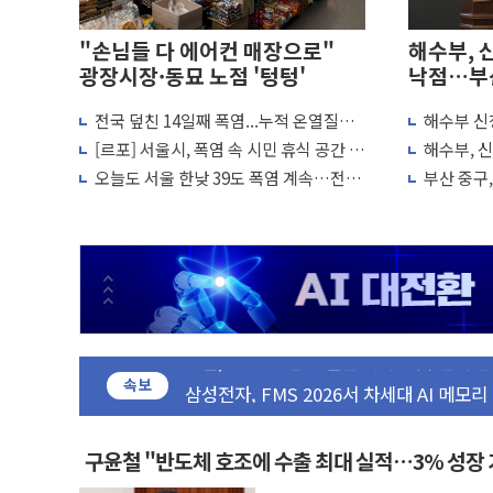
"손님들 다 에어컨 매장으로"
해수부, 
광장시장·동묘 노점 '텅텅'
낙점…부
전국 덮친 14일째 폭염...누적 온열질환
해수부 신청
더본코리아 홍콩반점, '부산 돼지국밥짬뽕'
2441명·사망 21명
통 편하고
[르포] 서울시, 폭염 속 시민 휴식 공간 강
해수부, 
ADT캡스, 매장 운영·보안 통합
화…열섬현상 완화에 집중
준공 예정
오늘도 서울 한낮 39도 폭염 계속…전북
부산 중구
LGU+, 국내 IDaaS 최초 클라우드 보안
·제주는 비소식
민설명회 
환율 100원 빠지면 현대차 영업익 2.2조 증
국내 최대 400MW 규모 해남 태양광발전 
카카오, 'AI 수익화' 내년 상반기부터 본격
경찰, '홍명보 감독 선임 의혹' 축구협회 
삼성전자, FMS 2026서 차세대 AI 메모
LX하우시스 "역대급 폭염에 고단열 인테리
속보
일 안 하고 '초과근무 수당' 챙긴 경찰관 2
토마토시스템 조길주·이강찬 대표, 자사주
구윤철 "반도체 호조에 수출 최대 실적…3% 성장
[특징주] 고려아연, 상반기 최대 실적에 1