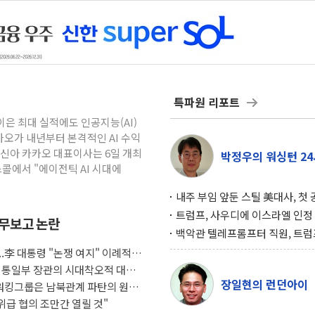
특파원 리포트
이은 최대 실적에도 인공지능(AI)
오가 내년부터 본격적인 AI 수익
정신아 카카오 대표이사는 6일 개최
박정우의 워싱턴 24
콜에서 "에이전틱 AI 시대에
내주 부임 앞둔 스틸 美대사, 첫
행사서 "한미동맹 강화 최우선 
트럼프, 사우디에 이스라엘 인정
업무보고 논란
구…원자력 협정 서명 하루 만에
백악관 텔레프롬프터 직원, 트럼
위기
설 미리 보고 베팅 시장서 10만
..李 대통령 "논쟁 여지" 이례적
겨
 통일부 장관의 시대착오적 대북
장일현의 런던아이
 워킹그룹은 남북관계 파탄의 원인
고위급 협의 조만간 열릴 것"