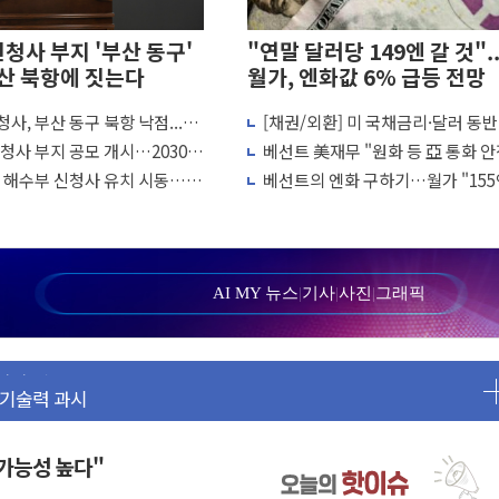
신청사 부지 '부산 동구'
"연말 달러당 149엔 갈 것"..
산 북항에 짓는다
월가, 엔화값 6% 급등 전망
사, 부산 동구 북항 낙점...교
[채권/외환] 미 국채금리·달러 동반
 2주간 전국 한시 판매
 기관 밀집
락…유가 안정에 9월 금리 인상 기대
신청사 부지 공모 개시…2030년
베선트 美재무 "원화 등 亞 통화 안
관리 앱 출시
퇴'
해 엔화 매수 개입"
, 해수부 신청사 유치 시동…주
베선트의 엔화 구하기…월가 "155
인증 획득
개최
뚫으면 끝"
발...하반기 '환율 역풍' 우려
'첫삽'…남동발전, 재생에너지 '앞장'
화
AI MY 뉴스
|
기사
|
사진
|
그래픽
압수수색
리 기술력 과시
어 관심 급증"
명 송치
 매수
 가능성 높다"
3%대 급등