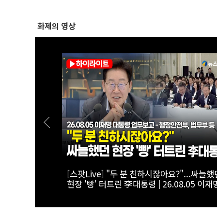
화제의 영상
회, '검
[스팟Live] "개정형소법 안 읽어봤는데" 
 긴급 세미나
령 발언에 당황한듯한 정성호 장관?! | 26.08
이재명 대통령 업무보고 - 행정안전부, 법무
등