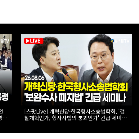
李대통
[스팟Live] *풀영상* 장동혁, 형소법 안 봤다는
.05
李대통령에 "역대급 망언...대통령 맞나"｜
부
26.08.06 국민의힘 최고위원회의