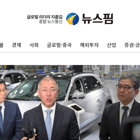
울
경제
사회
글로벌·중국
해외투자
산업
증권·