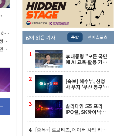
.
 하
많이 읽은 기사
종합
연예스포츠
 '후
정 위
엔 못
李대통령 "모든 국민
에 AI 교육·활용 기회
제공해야"…AI 교육
확대 강조
[속보] 해수부, 신청
사 부지 '부산 동구'
낙점…북항에 짓는다
솔리다임 5조 프리
IPO설, SK하이닉스
"확정된 사항 없다"
[종목+] 로보티즈, 데이터 사업 키운