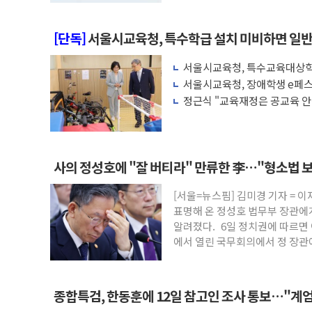
[단독]
서울시교육청, 특수학급 설치 미비하면 일
서울시교육청, 특수교육대상학생
서울시교육청, 장애학생 e페스
지털 역량 겨룬다
정근식 "교육재정은 공교육 안
지' 촉구
사의 정성호에 "잘 버티라" 만류한 李…"형소법 
[서울=뉴스핌] 김미경 기자 = 
표명해 온 정성호 법무부 장관에
알려졌다. 6일 정치권에 따르면 
에서 열린 국무회의에서 정 장관
종합특검, 한동훈에 12일 참고인 조사 통보…"계엄