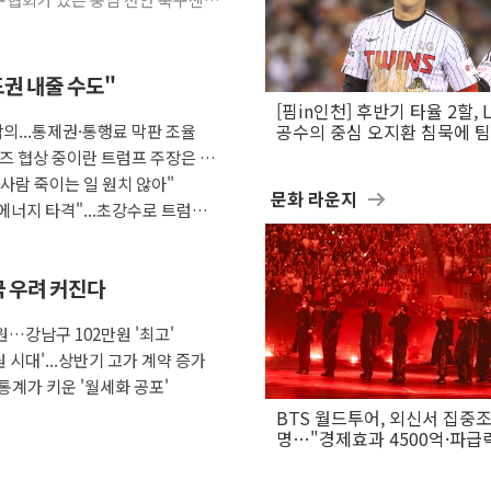
도권 내줄 수도"
[핌in인천] 후반기 타율 2할, 
합의...통제권·통행료 막판 조율
공수의 중심 오지환 침묵에 
흔들
즈 협상 중이란 트럼프 주장은 거
사람 죽이는 일 원치 않아"
문화 라운지
 에너지 타격"...초강수로 트럼프
극 우려 커진다
원…강남구 102만원 '최고'
 시대'...상반기 고가 계약 증가
통계가 키운 '월세화 공포'
BTS 월드투어, 외신서 집중
명…"경제효과 4500억·파급
은 월드컵"