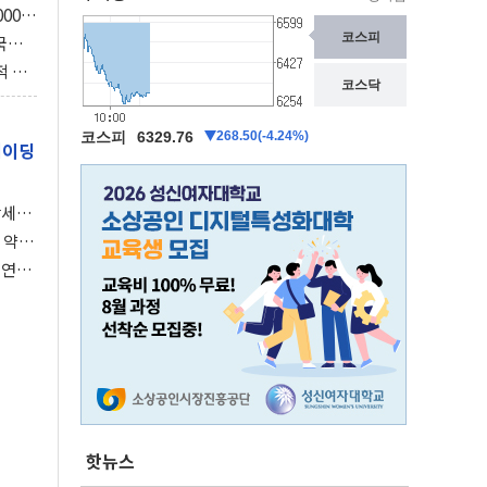
000억
3조
국의
보총국
적 사
의 스
레이딩
강세장
 약세
 연준,
핫뉴스