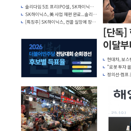
솔리다임 5조 프리IPO설, SK하이닉스
"확정된 사항 없다"
SK하이닉스, 美 사업 재편 완료...솔리다
임 낸드 판매·R&D·인력 이전
[특징주] SK하이닉스, 컨콜 실망에 장중
8% 급락…사흘째 약세
[단독]
이달부
현대차, 보스
"로봇 투자 
정의선·켐프 