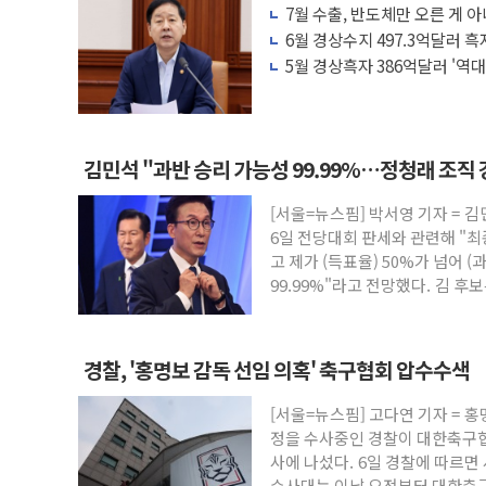
7월 수출, 반도체만 오른 게 
한·체코 항공편 주10회로 확대…신규 항
세 '뚜렷'
6월 경상수지 497.3억달러 
SBI저축은행, 최고 연 7.7% '생활파킹통
5월 경상흑자 386억달러 '역대
美중간선거 '색깔론' 덧씌우는 트럼프...당
보훈부, 내년 워싱턴서 첫 '국제보훈컨퍼
가온전선, 싱가포르 도시철도 전력망 구축
김민석 "과반 승리 가능성 99.99%…정청래 조직 
정점식, '부산 돌려차기' 부적절 발언 논란
[서울=뉴스핌] 박서영 기자 = 
[특징주] 美 반도체 약세에 S7 모두 '파란
6일 전당대회 판세와 관련해 "최
정점식 "경찰, 민중 아닌 권력 지팡이 
고 제가 (득표율) 50%가 넘어 
99.99%"라고 전망했다. 김 후
경찰, '홍명보 감독 선임 의혹' 축구협회 압수수색
[서울=뉴스핌] 고다연 기자 = 홍
정을 수사중인 경찰이 대한축구
사에 나섰다. 6일 경찰에 따르
수사대는 이날 오전부터 대한축