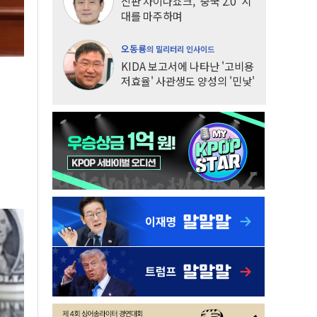
신판 차이나쇼크, '중국 2.0' 시
대를 마주하며
오동룡
의 밀리터리 인사이드
KIDA 보고서에 나타난 '고비용
저효율' 사관생도 양성의 '민낯'