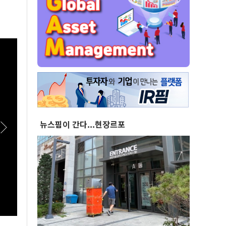
뉴스핌이 간다...현장르포
[스팟Live] *풀영상* "부동산 지옥 고집한다
[실전
면!"...李대통령 향한 장동혁의 서슬퍼런 일갈 |
라이즈
26.08.07 국민의힘 부동산정책 정상화 특별위
원회 전체회의