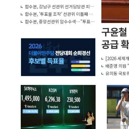
합수본, 강남구 선관위 선거담당관 피의
자 조사
합수본, '투표율 조작' 선관위 이틀째 압
색…선관위 직원 메신저 영장은 기각
합수본, 중앙선관위 압수수색…"투표율
허위입력 정황"
구윤철
공급 확
[2026 세제
배준영 의원 
유의동 국토위