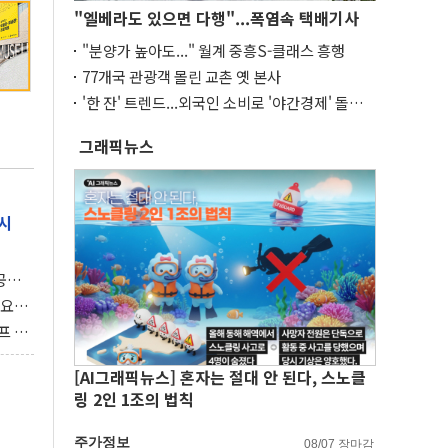
"엘베라도 있으면 다행"...폭염속 택배기사
"분양가 높아도..." 월계 중흥S-클래스 흥행
77개국 관광객 몰린 교촌 옛 본사
'한 잔' 트렌드...외국인 소비로 '야간경제' 돌파
구
그래픽뉴스
시
 공개
과제"
 요
 좌초
프 연
달러 챙
[AI그래픽뉴스] 혼자는 절대 안 된다, 스노클
링 2인 1조의 법칙