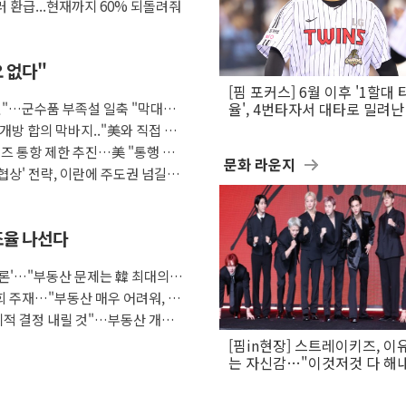
달러 환급...현재까지 60% 되돌려줘
요 없다"
[핌 포커스] 6월 이후 '1할대 
것"…군수품 부족설 일축 "막대한
율', 4번타자서 대타로 밀려난 
문보경
개방 합의 막바지.."美와 직접 협
즈 통항 제한 추진…美 "통행 막
문화 라운지
협상' 전략, 이란에 주도권 넘길
 조율 나선다
토론'…"부동산 문제는 韓 최대의
회 주재…"부동산 매우 어려워, 최
리적 결정 내릴 것"…부동산 개혁
[핌in현장] 스트레이키즈, 이
는 자신감…"이것저것 다 해
활동 할 것"