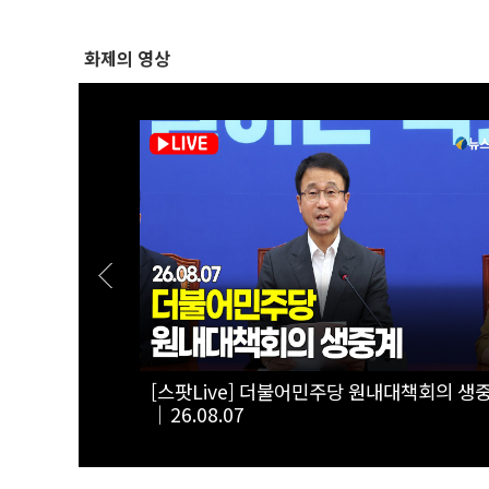
화제의 영상
정상화 특별위
[스팟Live] *풀영상* 한병도 “국민의힘, 말
주택 공급…공급 법안 처리 협조하라”｜
26.08.07 더불어민주당 원내대책회의