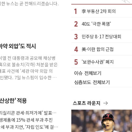
세한 뉴스는 곧 전해드리겠습니다.
 항소심도 징역 3년 선고
李 부동산 2차 회의
 발언하는 장동혁 대표
40도 '극한 폭염'
구속 송치
...폭염 대책비는 8.6배 증가
민주당 8·17 전당대회
쪽방촌 폭염 대응상황 점검
마약 외압'도 적시
美·이란 합의 근접
아 엔화 부양' 사후 통보만
윤석열 전 대통령과 공모해 채상병
는 경기 신호가 달라졌다
'보완수사권' 폐지
혹으로 불송치(각하) 처분을 받은
월 만
표 사건에 '세관 마약 외압 의
인됐다. 7일 뉴스핌이 입수한 경
합산상한' 적용
스포츠 라운지
폴리실리콘 관세·최저가제' 발표에
생제품에 15% 관세 부과 추진
세 부과 지연, '자립 인도'에 걸림