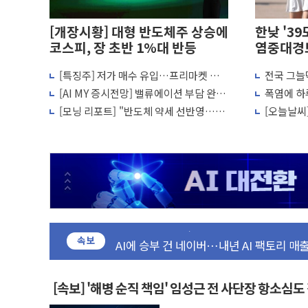
[개장시황] 대형 반도체주 상승에
한낮 '39
코스피, 장 초반 1%대 반등
염중대경
[특징주] 저가 매수 유입…프리마켓 대
전국 그늘막
코스피·코스닥 오전 동반 하락…내린 종목
형주 소폭 반등
다...폭염
[AI MY 증시전망] 밸류에이션 부담 완
폭염에 하
'입추'인데 연일 찜통더위…김성환 기후부
화…낙폭 회복 시도
사망자 23
[모닝 리포트] "반도체 약세 선반영…코
[오늘날씨
"최대 2시간 앞서 침수 예측"…건설연, A
스피 반등 시도"
한낮 39도
유니슨 "국내생산세액공제·인증제도 개선
창호 교체하다 난간 무너져…대전서 50대
장동혁 "규제와 대출 풀고 재개발·재건축
[속보] 종합특검, '尹 관저 이전 감사 무마
AI에 승부 건 네이버…내년 AI 팩토리 매
속보
日, 4~6월 105조원 환시 개입...4월 말 '
오렌지플래닛 창업재단, 스타트업 지원 프
경찰, '300억대 사기 혐의' 차가원 대표 
[속보] '해병 순직 책임' 임성근 전 사단장 항소심도
장동혁 "집값 올려놓고 국민만 잡아"