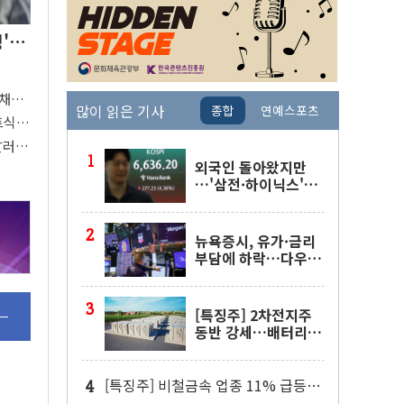
싱'…
국채금
많이 읽은 기사
종합
연예스포츠
지표
트식
 달러당
외국인 돌아왔지만
…'삼전·하이닉스'는
사고 급등주는 팔았다
뉴욕증시, 유가·금리
부담에 하락…다우 5
거래일 랠리 '마침표'
[특징주] 2차전지주
동반 강세…배터리3
사 일제히 상승
[특징주] 비철금속 업종 11% 급등…