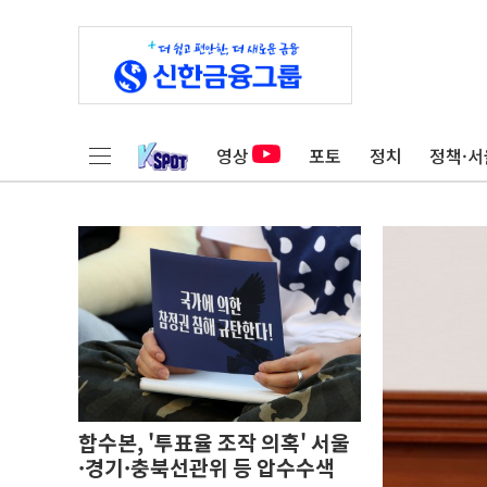
영상
포토
정치
정책·서
합수본, '투표율 조작 의혹' 서울
·경기·충북선관위 등 압수수색