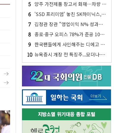
구리 가격 상승 전망 부각
양주 가전제품 창고서 화재…차량 3
대·건물 1동 전소
'SSD 프리미엄' 놓친 SK하이닉스,
솔리다임 띄운다
김정관 장관 "영업이익 N% 성과급
반대…상법·자본시장법 개정 논의"
종로·중구 오피스 78%가 준공 10년
이상…리뉴얼이 경쟁력 가른다
한국팬들에게 사인해주는 디에고 시
메오네 감독
뉴욕증시 개장 전 특징주...모더나·아
이온큐·도어대시↑ VS 샌디스크·피
그마·앱러빈↓