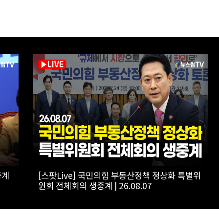
로만
[스팟Live] *풀영상* 이준석, 보완수사권 폐지에
"민주당 개악입법, 불안감 가중시켜"｜
26.08.06 개혁신당 보완수사권 폐지 토론회