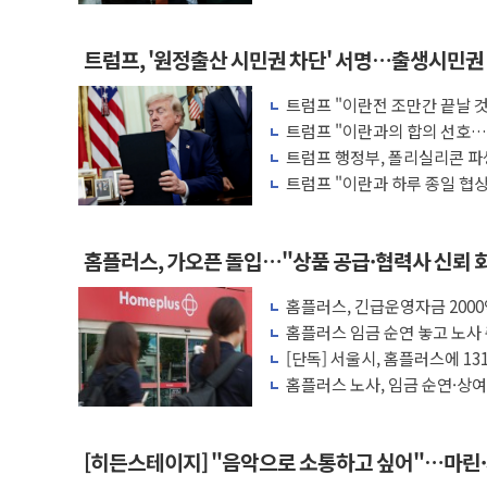
트럼프, '원정출산 시민권 차단' 서명…출생시민권
트럼프 "이란전 조만간 끝날 
무기 보유"
트럼프 "이란과의 합의 선호…
트럼프 행정부, 폴리실리콘 파
트럼프 "이란과 하루 종일 협
격"
홈플러스, 가오픈 돌입…"상품 공급·협력사 신뢰 
홈플러스, 긴급운영자금 2000
재개
홈플러스 임금 순연 놓고 노사
청"
[단독] 서울시, 홈플러스에 13
등 미납
홈플러스 노사, 임금 순연·상
[히든스테이지] "음악으로 소통하고 싶어"…마린·