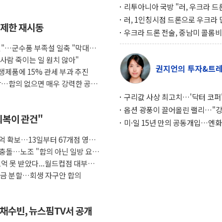
리투아니아 국방 "러, 우크라 드
로 나토 회원국 공격 검토… 거짓
러, 1인칭시점 드론으로 우크라 
 제한 재시동
작전"
인 '사파리' 공격… 시민들 공포
우크라 드론 전술, 중남미 콜롬
대화 전략
새 안보 위기… 반군·마약카르텔
것"…군수품 부족설 일축 "막대한
득해 전투 활용
사람 죽이는 일 원치 않아"
권지언의 투자&트
생제품에 15% 관세 부과 추진
상…합의 없으면 매우 강력한 공
구리값 사상 최고치…'닥터 코퍼'
하는 경기 신호가 달라졌다
옵션 광풍이 끌어올린 랠리…"
회복이 관건"
이면에 과열 경고등"
미·일 15년 만의 공동개입…엔화
와의 싸움은 끝나지 않았다
억 확보…13일부터 67개점 영업
 충돌…노조 "합의 아닌 일방 요
1억 못 받았다...월드컵점 대부료
여금 분할…회생 자구안 합의
채수빈, 뉴스핌TV서 공개