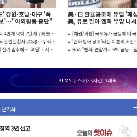
도' 강원·호남·대구 '폭
美·日 환율공조에 유럽 '패
보'…"야외활동 중단"
美, 유로 팔아 엔화 부양 나서
 4만개 육박 7년 새 7배 늘었
[채권/외환] 국제유가 급등에 미 
이 두 배 넘어
 대책비는 8.6배 증가
리·달러 동반 상승…시장, 美 고용
루 온열질환자 208명…누적
'엔화 방어 공조'라는 이름의 베선
 장관 "예측범위 벗어나도 즉시대응"
촉각
명·가축 83만마리 폐사
QE..."연준에 부담 가중"
] 절기 입추에도 '폭염'…서울
BoA "엔화, 연말까지 6% 급등...
I 위험기상 기술 개발
149엔 전망"
 수혜 기대"
 일용직 추락 사망
 촉진하는 것이 부동산 정상화"
AI MY 뉴스
|
기사
|
사진
|
그래픽
' 유병호 감사위원 구속 기소
출 본격화
56조원' 사상 최대
로그램 성료
구속 송치
 징역 3년 선고