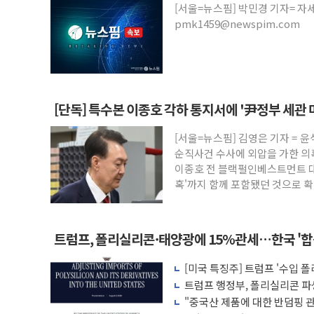
[서울=뉴스핌] 박민경 기자= 자
[속보] '해병 순직 책임' 임성근 전 사단장
pmk1459@newspim.com
부동산정책 정상화 특별위원회 전체회의서
경찰, '강북구 오피스텔 살인' 50대 남성 
전국 그늘막 4만개 육박 7년 새 7배 늘었다
"취약계층에 더 가혹한 여름"…구윤철, 
[단독] 특수본 이종호 각하 통지서에 '尹정부 세관 
美·日 환율공조에 유럽 패싱… '유로화 팔
[서울=뉴스핌] 김영은 기자 = 
구리값 사상 최고치…'닥터 코퍼'가 말하
순직사건 수사에 외압을 가한 의
에어프레미아, 호치민 노선 재개...3년 2개
이종호 전 블랙펄인베스트먼트 대
혹'까지 함께 포함됐던 것으로 확
찰
트럼프, 폴리실리콘·태양광에 15%관세…한국 '
[미국 특징주] 트럼프 '수입 
퍼스트솔라·T1에너지 급등
트럼프 행정부, 폴리실리콘 파
"중국산 제품에 대한 반덤핑 관