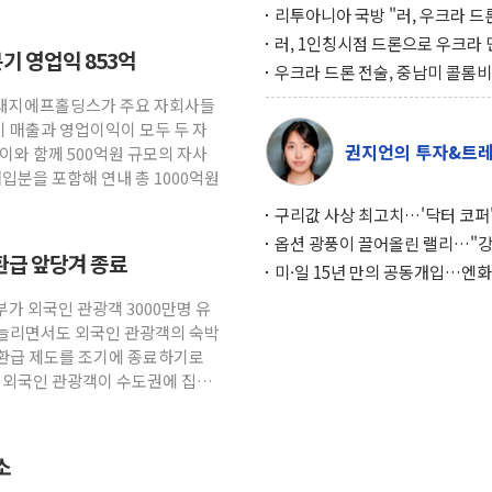
리투아니아 국방 "러, 우크라 드
로 나토 회원국 공격 검토… 거짓
러, 1인칭시점 드론으로 우크라 
기 영업익 853억
작전"
인 '사파리' 공격… 시민들 공포
우크라 드론 전술, 중남미 콜롬
대화 전략
새 안보 위기… 반군·마약카르텔
 현대지에프홀딩스가 주요 자회사들
득해 전투 활용
기 매출과 영업이익이 모두 두 자
권지언의 투자&트
이와 함께 500억원 규모의 자사
매입분을 포함해 연내 총 1000억원
구리값 사상 최고치…'닥터 코퍼'
하는 경기 신호가 달라졌다
옵션 광풍이 끌어올린 랠리…"
환급 앞당겨 종료
이면에 과열 경고등"
미·일 15년 만의 공동개입…엔화
와의 싸움은 끝나지 않았다
부가 외국인 관광객 3000만명 유
 늘리면서도 외국인 관광객의 숙박
환급 제도를 조기에 종료하기로
. 외국인 관광객이 수도권에 집중
소