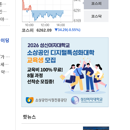
론으
 깃발
민간
감 극
비아에
이 습
레이딩
가 말
강세장
 약세
핫뉴스