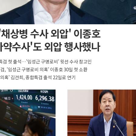
 '채상병 수사 외압' 이종호
마약수사'도 외압 행사했나
특검 첫 출석…'임성근 구명로비' 윗선 수사 참고인
검, '임성근 구명로비 의혹' 이종호 30일 첫 소환
 의혹' 김건희, 종합특검 출석 22일로 연기