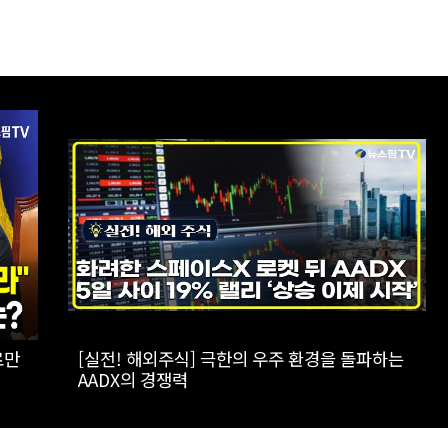
[스팟Live] 더불어민주당 원내대책회의 생중계
 |
｜26.08.07
별위