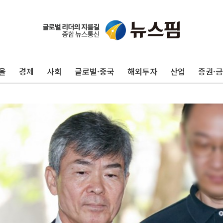
울
경제
사회
글로벌·중국
해외투자
산업
증권·