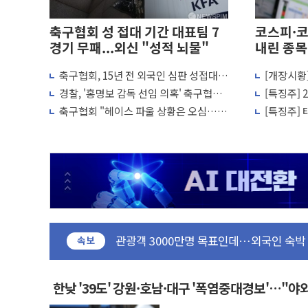
축구협회 성 접대 기간 대표팀 7
코스피·코
경기 무패...외신 "성적 뇌물"
내린 종목
축구협회, 15년 전 외국인 심판 성접대
[개장시황
李대통령, 진급 장성들에게 "내란으로 훼손
의혹...월드컵·올림픽 예선도 포함
피, 장 초
경찰, '홍명보 감독 선임 의혹' 축구협회
[특징주]
우리자산운용, MMF 순자산 30조 돌파…
압수수색
사 일제히
축구협회 "헤이스 파울 상황은 오심…역
[특징주] 
TBH글로벌, 상반기 매출 1006억원…전년
전골 취소는 정심"
대 급등
AI 메모리 향한 뜨거운 관심…SK하이닉스,
건설 불황 속 내실 다진 한샘…B2B 확장
"내년 메모리 물량 동났다"…선수금 내걸
현대지에프홀딩스, 자사주 1000억 연내 
관광객 3000만명 목표인데…외국인 숙박
속보
[뉴스핌 이 시각 PICK] 축구협회 성접대 
美 정보 당국 "푸틴, 몇 년 내 NATO 결
한낮 '39도' 강원·호남·대구 '폭염중대경보'…"
인도, 바이오가스 생산에 3.5조원 투입키로.