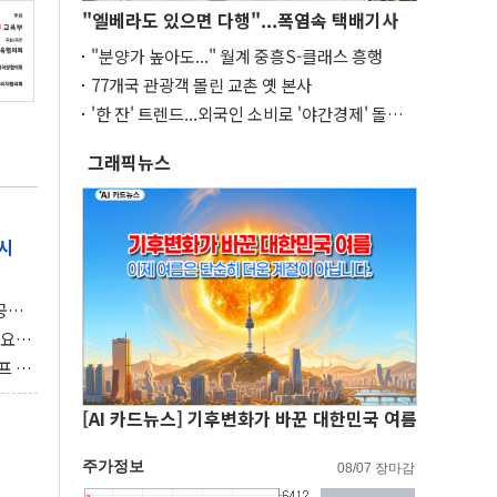
"엘베라도 있으면 다행"...폭염속 택배기사
"분양가 높아도..." 월계 중흥S-클래스 흥행
77개국 관광객 몰린 교촌 옛 본사
'한 잔' 트렌드...외국인 소비로 '야간경제' 돌파
구
그래픽뉴스
시
 공개
과제"
 요
 좌초
프 연
달러 챙
[AI 카드뉴스] 기후변화가 바꾼 대한민국 여름