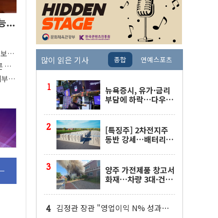
...
"
'보
많이 읽은 기사
종합
연예스포츠
80%
른 중
지부
중요"
뉴욕증시, 유가·금리
부담에 하락…다우 5
거래일 랠리 '마침표'
[특징주] 2차전지주
동반 강세…배터리3
사 일제히 상승
양주 가전제품 창고서
화재…차량 3대·건물
1동 전소
김정관 장관 "영업이익 N% 성과급