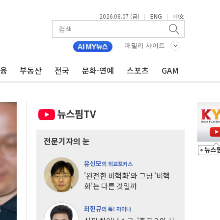
2026.08.07 (금)
ENG
中文
|
|
패밀리 사이트
금융
부동산
전국
문화·연예
스포츠
GAM
뉴스핌TV
전문기자의 눈
유신모
의 외교포커스
'완전한 비핵화'와 그냥 '비핵
화'는 다른 것일까
최헌규
의 톡! 차이나