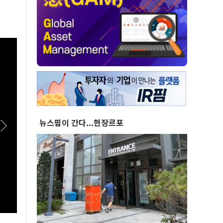
뉴스핌이 간다...현장르포
[실전! 해외주식] 퀄리스 52주 신고가, 어닝서프
[스팟
라이즈에 월가 환호
원회 