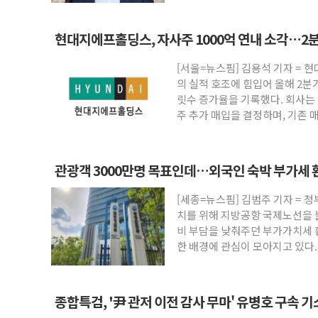
현대지에프홀딩스, 자사주 1000억 연내 소각…2분
[서울=뉴스핌] 김용석 기자 =
의 실적 호조에 힘입어 올해 2분
릿수 증가율을 기록했다. 회사는 
주 추가 매입을 결정하며, 기존 
관광객 3000만명 목표인데…외국인 숙박 부가세 
[세종=뉴스핌] 김범주 기자 = 정
치를 위해 지방공항 국제노선을
비 부담을 낮춰주던 부가가치세 
한 배경에 관심이 모아지고 있다
되면서
종합특검, '尹 관저 이전 감사 무마' 유병호 구속 기