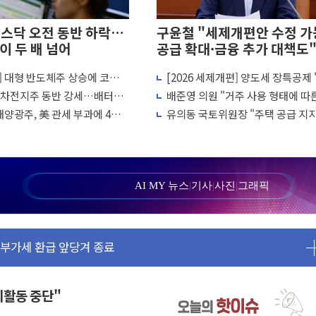
스닥 오전 동반 하락…
구윤철 "세제개편안 수정 가능
이 두 배 넘어
공급 확대·금융 추가 대책도
] 대형 반도체주 상승에 코스
[2026 세제개편] 양도세 장특공제 
된 군 신뢰 회복해야"
반 1%대 반등
유'서 '거주'로…10년 살아야 최대 
 2차전지주 동반 강세…배터리3
배준영 의원 "거주 사용 형태에 따
증시 급락에 업계 1위
 상승
과세는 과세 원칙 어긋나"
태양광주, 美 관세 부과에 4%
유의동 국토위원장 "주택 공급 지
비 13.9% 증가
진...숫자보다 실천 가능한 대책이 
 FMS서 '풀스택' 기술력 과시
으로 성장동력 확보
AI MY 뉴스
|
기사
|
사진
|
그래픽
고 확보 전쟁
소각…2분기 영업익 853억
 부가세 환급 앞당겨 종료
기간, 대표팀 무패 外
속력 시험하려 한정적 침공 가능성"
야외활동 중단"
..'에너지 자립' 일환