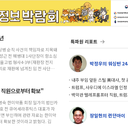
3년
특파원 리포트
채상병 순직 사건의 책임자로 지목돼
성근 전 해병대 1사단장이 항소심
울고법 형사4-3부(재판장 전지
박정우의 워싱턴 24
의로 재판에 넘겨진 임 전 사단장
내주 부임 앞둔 스틸 美대사, 첫
행사서 "한미동맹 강화 최우선 
트럼프, 사우디에 이스라엘 인정
직 직원으로부터 확보"
구…원자력 협정 서명 하루 만에
백악관 텔레프롬프터 직원, 트럼
위기
설 미리 보고 베팅 시장서 10만
송영숙 한미약품 회장 일가의 법인카
겨
태호 전 큐어세라퓨틱스 대표가 자
전면 부인하며 관련 자료는 한미약
장일현의 런던아이
터 확보한 것이라고 밝혔다. 김