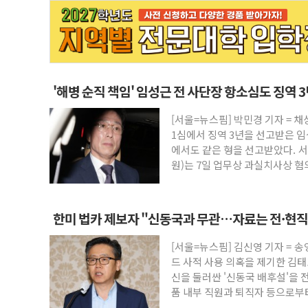
'해병 순직 책임' 임성근 전 사단장 항소심도 징역 
[서울=뉴스핌] 박민경 기자 = 
1심에서 징역 3년을 선고받은 임
에서도 같은 형을 선고받았다. 서
원)는 7일 업무상 과실치사상 혐
에 대한
한미 법카 제보자 "신동국과 무관…자료는 전·현
[서울=뉴스핌] 김신영 기자 = 
드 사적 사용 의혹을 제기한 김
신을 둘러싼 '신동국 배후설'을 
품 내부 직원과 퇴직자 등으로부