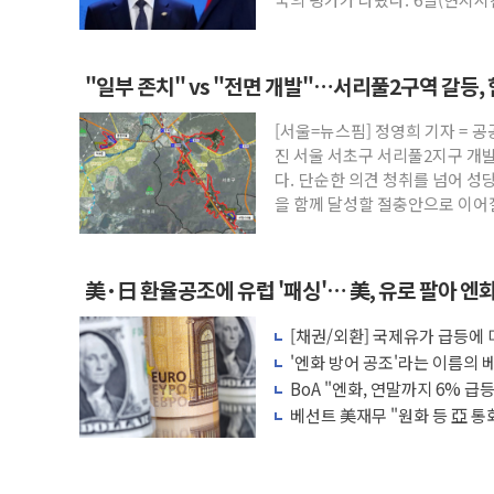
"일부 존치" vs "전면 개발"…서리풀2구역 갈등,
[서울=뉴스핌] 정영희 기자 = 
진 서울 서초구 서리풀2지구 개
다. 단순한 의견 청취를 넘어 성
을 함께 달성할 절충안으로 이
美·日 환율공조에 유럽 '패싱'… 美, 유로 팔아 엔
[채권/외환] 국제유가 급등에
장, 美 고용지표 촉각
'엔화 방어 공조'라는 이름의 베
BoA "엔화, 연말까지 6% 급등.
베선트 美재무 "원화 등 亞 통