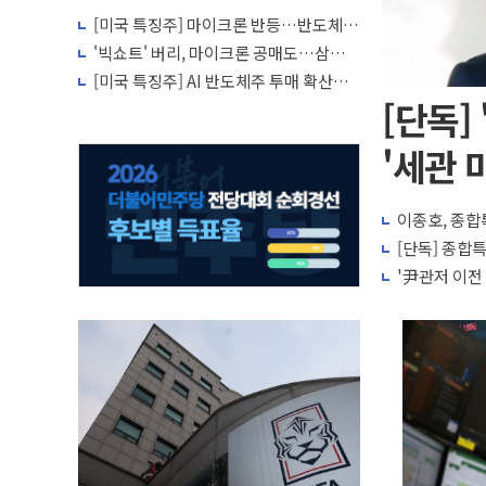
[미국 특징주] 마이크론 반등…반도체
투자 심리 회복 조짐
'빅쇼트' 버리, 마이크론 공매도…삼성전
자·SK하이닉스 증설 '위험신호'
[미국 특징주] AI 반도체주 투매 확산…
마이크론·SK하이닉스 급락
[단독]
'세관 
이종호, 종합
[단독] 종합특
'尹관저 이전