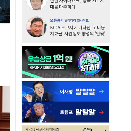
신판 차이나쇼크, '중국 2.0' 시
대를 마주하며
오동룡
의 밀리터리 인사이드
KIDA 보고서에 나타난 '고비용
저효율' 사관생도 양성의 '민낯'