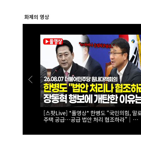
화제의 영상
경을 돌파하는
[스팟Live] *풀영상* "부동산 지옥 고집한다
면!"...李대통령 향한 장동혁의 서슬퍼런 일갈
26.08.07 국민의힘 부동산정책 정상화 특
원회 전체회의