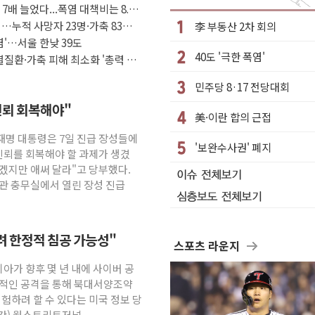
.공급부족 전 시장 규제 탓 커
7배 늘었다...폭염 대책비는 8.6
n Oy와 운영 파트너십 체결
…누적 사망자 23명·가축 83만
李 부동산 2차 회의
염'…서울 한낮 39도
역 갈등, 협의 테이블에
40도 '극한 폭염'
질환·가축 피해 최소화 '총력 대
여름
논란 서범수·진종오 징계절차 개시
민주당 8·17 전당대회
신뢰 회복해야"
美·이란 합의 근접
..인명피해 없어
이재명 대통령은 7일 진급 장성들에
'보완수사권' 폐지
공매
신뢰를 회복해야 할 과제가 생겼
'올 터치'는 호불호
않겠지만 애써 달라"고 당부했다.
본관 충무실에서 열린 장성 진급
하려 한정적 침공 가능성"
스포츠 라운지
시아가 향후 몇 년 내에 사이버 공
정적인 공격을 통해 북대서양조약
시험하려 할 수 있다는 미국 정보 당
시간) 월스트리트저널