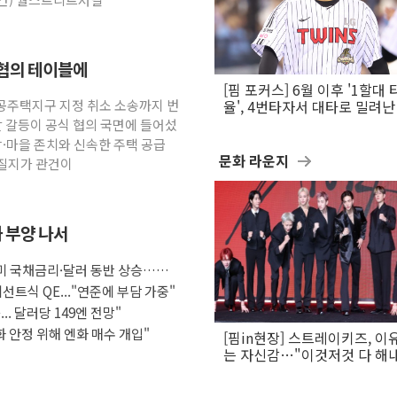
 협의 테이블에
[핌 포커스] 6월 이후 '1할대 
공공주택지구 지정 취소 소송까지 번
율', 4번타자서 대타로 밀려난 
문보경
발 갈등이 공식 협의 국면에 들어섰
당·마을 존치와 신속한 주택 공급
문화 라운지
어질지가 관건이
화 부양 나서
 미 국채금리·달러 동반 상승…시
선트식 QE..."연준에 부담 가중"
.. 달러당 149엔 전망"
화 안정 위해 엔화 매수 개입"
[핌in현장] 스트레이키즈, 이
는 자신감…"이것저것 다 해
활동 할 것"