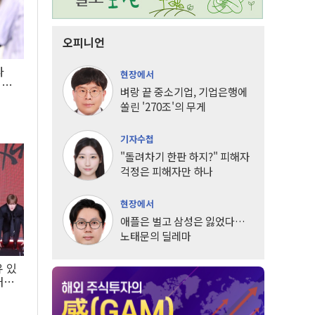
오피니언
타
현장에서
LG
벼랑 끝 중소기업, 기업은행에
쏠린 '270조'의 무게
기자수첩
"돌려차기 한판 하지?" 피해자
걱정은 피해자만 하나
현장에서
애플은 벌고 삼성은 잃었다…
노태문의 딜레마
유 있
내는