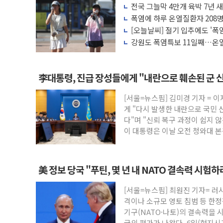
서울시, 정비사업으로 주택 36% 늘었다..
전국 그늘막 4만개 육박 7년 새 
신인류콘텐츠, 핀란드 AI 기업 Audissio
배 증가
폭염에 하루 온열질환자 208명
마리 폐사
[오늘날씨] 절기 입추에도 '폭
"일부 존치" vs "전면 개발"…서리풀2구
강원도 폭염특보 11일째…온열
[AI 카드뉴스] 기후변화가 바꾼 대한민국 
응'
국민의힘 윤리위, '부산 돌려차기 발언' 
수박으로 여름 나는 하마
李대통령, 진급 장성들에게 "내란으로 훼손된 군 
전남광주 구례 산불 32분 만에 주불 진화.
[서울=뉴스핌] 김미경 기자 = 
캠코, 5918억원 규모 압류재산 1506건 
게 "다시 발생한 내란으로 국민 
[시승기] 공간·승차감 잡은 볼보 EX90…
다"며 "신뢰 복구 과정이 쉽지 
이 대통령은 이날 오전 청와대 
美 정보 당국 "푸틴, 몇 년 내 NATO 결속력 시험
[서울=뉴스핌] 최원진 기자= 러
격이나 소규모 영토 침범 등 한
기구(NATO·나토)의 결속력을 
국의 평가가 나왔다. 6일(현지