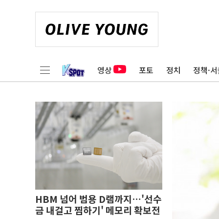
영상
포토
정치
정책·서
HBM 넘어 범용 D램까지…'선수
금 내걸고 찜하기' 메모리 확보전