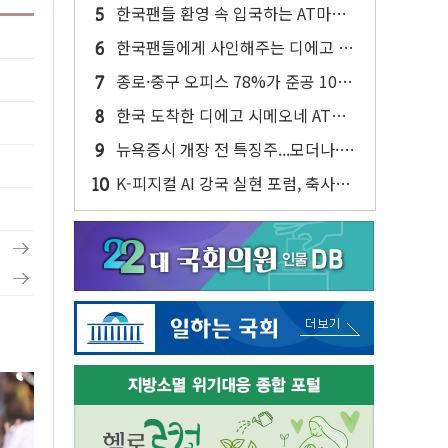
반대…상법·자본시장법 개정 논의"
한국팬들 환영 속 입국하는 AT마드
리드
한국팬들에게 사인해주는 디에고 시
메오네 감독
종로·중구 오피스 78%가 준공 10년
이상…리뉴얼이 경쟁력 가른다
한국 도착한 디에고 시메오네 AT마
드리드 감독
뉴욕증시 개장 전 특징주...모더나·아
이온큐·도어대시↑ VS 샌디스크·피
K-피지컬 AI 강국 실현 포럼, 축사하
그마·앱러빈↓
는 한병도