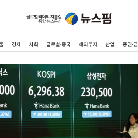
울
경제
사회
글로벌·중국
해외투자
산업
증권·