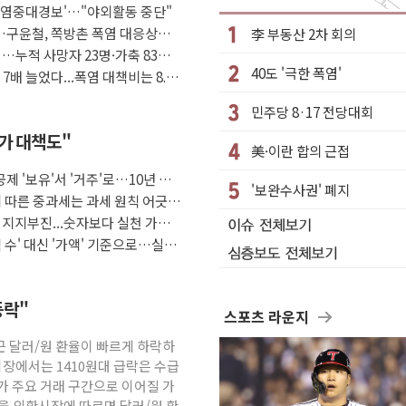
입 속도...프랑스 인도에 판매 제안서 제출
 '폭염중대경보'…"야외활동 중단"
급 중단
…구윤철, 쪽방촌 폭염 대응상황
李 부동산 2차 회의
…누적 사망자 23명·가축 83만
 제품 전달
40도 '극한 폭염'
7배 늘었다...폭염 대책비는 8.6
디자인 어워드 수상
획세트 출시
민주당 8·17 전당대회
사과…"국가가 책임 다하겠다"
추가 대책도"
美·이란 합의 근접
투자자 설득이 먼저
공제 '보유'서 '거주'로…10년 살
'보완수사권' 폐지
색'…비중국산 부담은 변수
 따른 중과세는 과세 원칙 어긋
' 사업 맡는다
 지지부진...숫자보다 실천 가능한
주택 수' 대신 '가액' 기준으로…실거
등락"
스포츠 라운지
최근 달러/원 환율이 빠르게 하락하
시장에서는 1410원대 급락은 수급
가 주요 거래 구간으로 이어질 가
서울 외환시장에 따르면 달러/원 환