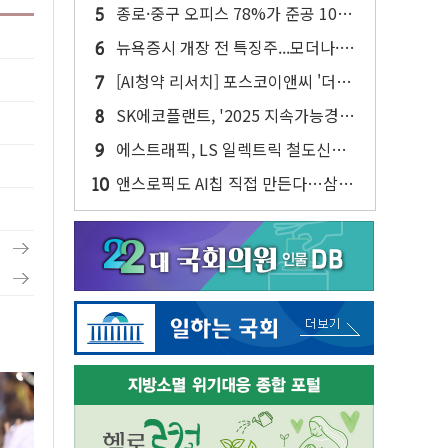
반대…상법·자본시장법 개정 논의"
종로·중구 오피스 78%가 준공 10년
이상…리뉴얼이 경쟁력 가른다
뉴욕증시 개장 전 특징주...모더나·아
이온큐·도어대시↑ VS 샌디스크·피
[AI청약 리서치] 포스코이앤씨 '더샵
그마·앱러빈↓
트리센트', 1순위 평균 18대 1 마감
SK에코플랜트, '2025 지속가능경영
보고서' 발간…AI·반도체 성과 집약
에스트래픽, LS 일렉트릭 철도신호
사업 인수 계약
앤스로픽도 AI칩 직접 만든다…삼성
전자 2나노 수주 '촉각'