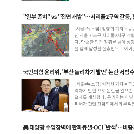
"일부 존치" vs "전면 개발"…서리풀2구역 갈등,
[서울=뉴스핌] 정영희 기자 = 
진 서울 서초구 서리풀2지구 개
다. 단순한 의견 청취를 넘어 성
을 함께 달성할 절충안으로 이
국민의힘 윤리위, '부산 돌려차기 발언' 논란 서범
[서울=뉴스핌] 배정원 기자 = 
려차기 발언'으로 논란을 일으킨 
절차를 개시했다. 윤리위는 이날 
피해자 관련 간담회에서의 부적절
美 태양광 수입장벽에 한화큐셀·OCI '반색'…비