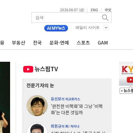
2026.08.07 (금)
ENG
中文
|
|
패밀리 사이트
금융
부동산
전국
문화·연예
스포츠
GAM
뉴스핌TV
전문기자의 눈
유신모
의 외교포커스
'완전한 비핵화'와 그냥 '비핵
화'는 다른 것일까
최헌규
의 톡! 차이나