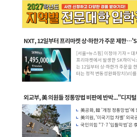
NXT, 12일부터 프리마켓 상·하한가 주문 제한…'
[서울=뉴스핌] 이정아 기자 = 
프리마켓에서 발생한 SK하이닉스
는 12일부터 상·하한가 주문을 
터는 정적 변동성완화장치(VI)를
외교부, 美 의원들 정통망법 비판에 반박..."디지털
美공화, 韓 '개정 정통망법'에
美의원, '미국기업 차별' 외국
언급
국민의힘 "7·7 '입틀막법'은
개정해야"