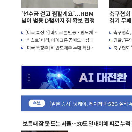
'선수금 걸고 찜할게요'...HBM
축구협회 
넘어 범용 D램까지 칩 확보 전쟁
경기 무패
[미국 특징주] 마이크론 반등…반도체
축구협회, 
코웨이, 2분기 영업익 2532억…신제품 
투자 심리 회복 조짐
의혹...
'빅쇼트' 버리, 마이크론 공매도…삼성전
경찰, '홍
[마감시황] 코스피, 7주 연속 하락…외국인 
자·SK하이닉스 증설 '위험신호'
압수수색
[미국 특징주] AI 반도체주 투매 확산…
축구협회 
중수청 임용설명회에 검사 110명 등 1100
마이크론·SK하이닉스 급락
전골 취소
[컨콜] 롯데케미칼, "하반기 기초화학 가격
안동 송천동 양봉장 화재 야산으로 확산...
목동8단지 현설에 대우·DL·GS·현산 참여
호남반도체 산단 하루 65만톤 용수 필
[일본 증시] 닛케이, 레이저텍·SBG 실적
속보
[인사] 외교부
롯데케미칼, 2분기 영업익 1101억 '흑자전
보름째 잠 못 드는 서울…30도 열대야에 피로 누적 
외교부, 美 의원들 정통망법 비판에 반박..