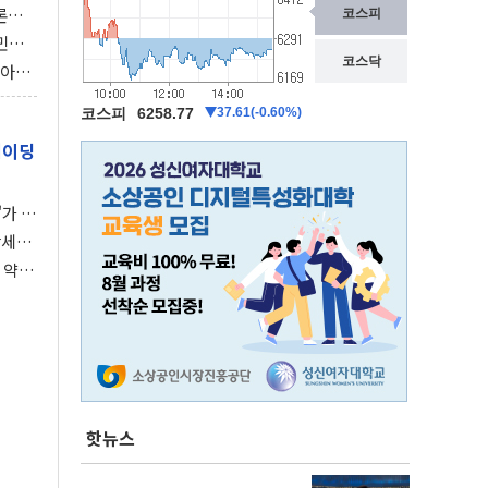
론으
 깃발
민간
감 극
비아에
이 습
레이딩
가 말
강세장
 약세
핫뉴스