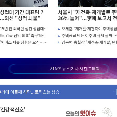
성접대 기간 대표팀 7
서울시 "재건축·재개발로 주
...외신 "성적 뇌물"
36% 늘어"...李에 보고서 
15년 전 외국인 심판 성접대
오세훈 "재개발·재건축이 주택공급,
효과에 실적 호조
월드컵·올림픽 예선도 포함
통령께 전해달라…그린벨트 해제 
명보 감독 선임 의혹' 축구협회
주택공급 막는 이주비 규제 풀까
매도에 6258.77
안돼"
불안에 정부 '신중 모드'
"헤이스 파울 상황은 오심…역
김용범 靑실장 "재건축·재개발, 만
명 참석...인사·처우 관심
는 정심"
냐"…오세훈 "마스터 키 맞다"
 강세 완화"
헬기 3대 투입 진화 중
AI MY 뉴스
|
기사
|
사진
|
그래픽
…'공사비 인상 차단' 조건
요…절반은 하수처리수로 공급한다
 우려에 이틀째 하락...토픽스는 상승
환'
'건강 적신호'
."디지털 환경 변화에 따른 것"