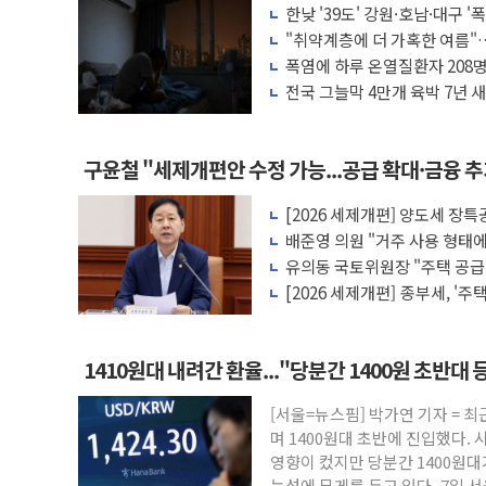
'세기의 거래', 인도 50조원 규모 라팔 도
한낮 '39도' 강원·호남·대구
하나은행, 7일부터 비대면 주담대 신규 취
"취약계층에 더 가혹한 여름"
점검
폭염에 하루 온열질환자 208명
공진원, 맨시티 선수단에 한글 디자인 협업
마리 폐사
전국 그늘막 4만개 육박 7년 새 
GS25 '소비뇽레몬블랑하이볼', 레드닷 
배 증가
신세계百, 포트넘앤메이슨 9주년 여름 기
李대통령, 국가폭력 피해자 청와대 초청 
구윤철 "세제개편안 수정 가능...공급 확대·금융 
[기자수첩] ISA 개편, 국장 살리기보다 
[2026 세제개편] 양도세 장특
美 태양광 수입장벽에 한화큐셀·OCI '반
아야 최대 80%
배준영 의원 "거주 사용 형태에
두나무, 경찰청 '압수 디지털자산 커스터디
나"
유의동 국토위원장 "주택 공급
대책이 중요"
[2026 세제개편] 종부세, '
주 1주택 공제 14억
1410원대 내려간 환율..."당분간 1400원 초반대 
[서울=뉴스핌] 박가연 기자 = 
며 1400원대 초반에 진입했다. 
영향이 컸지만 당분간 1400원대
능성에 무게를 두고 있다. 7일 