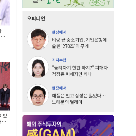
오피니언
타
현장에서
LG
벼랑 끝 중소기업, 기업은행에
쏠린 '270조'의 무게
기자수첩
"돌려차기 한판 하지?" 피해자
걱정은 피해자만 하나
현장에서
애플은 벌고 삼성은 잃었다…
노태문의 딜레마
유 있
내는