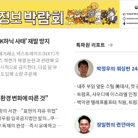
SK하닉 사태' 재발 방지
특파원 리포트
대체거래소 넥스트레이드(NXT)가
 하한가 체결 논란과 관련해 오
한시적으로 금지한다. 다음 달 부
박정우의 워싱턴 24
 도입해 소량 주문에
내주 부임 앞둔 스틸 美대사, 첫
행사서 "한미동맹 강화 최우선 
트럼프, 사우디에 이스라엘 인정
 환경 변화에 따른 것"
구…원자력 협정 서명 하루 만에
백악관 텔레프롬프터 직원, 트럼
위기
설 미리 보고 베팅 시장서 10만
 항의 서한…"표현의 자유 위협"
겨
공무원 입국금지법안 발의...쿠팡
장일현의 런던아이
 李 독재의 완성…즉시 유예하고 재