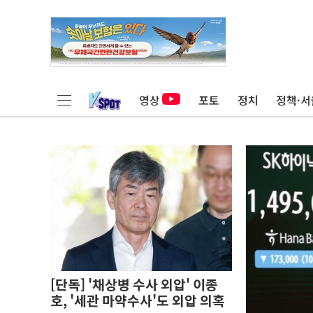
영상
포토
정치
정책·서
[단독] '채상병 수사 외압' 이종
호, '세관 마약수사'도 외압 의혹