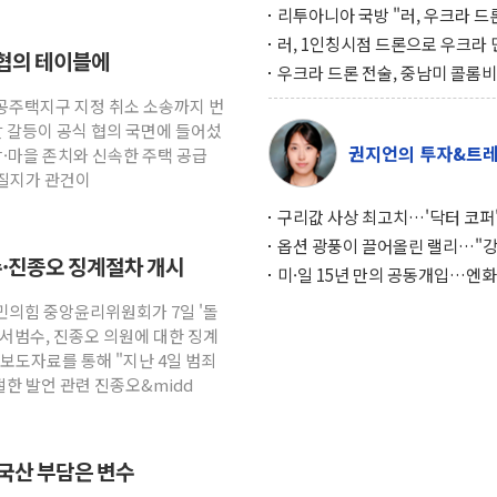
리투아니아 국방 "러, 우크라 드
로 나토 회원국 공격 검토… 거짓
러, 1인칭시점 드론으로 우크라 
 협의 테이블에
작전"
인 '사파리' 공격… 시민들 공포
우크라 드론 전술, 중남미 콜롬
대화 전략
새 안보 위기… 반군·마약카르텔
공공주택지구 지정 취소 소송까지 번
득해 전투 활용
발 갈등이 공식 협의 국면에 들어섰
권지언의 투자&트
당·마을 존치와 신속한 주택 공급
어질지가 관건이
구리값 사상 최고치…'닥터 코퍼'
하는 경기 신호가 달라졌다
옵션 광풍이 끌어올린 랠리…"
수·진종오 징계절차 개시
이면에 과열 경고등"
미·일 15년 만의 공동개입…엔화
와의 싸움은 끝나지 않았다
국민의힘 중앙윤리위원회가 7일 '돌
서범수, 진종오 의원에 대한 징계
보도자료를 통해 "지난 4일 범죄
한 발언 관련 진종오&midd
중국산 부담은 변수