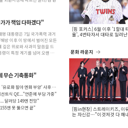
국가가 책임 다하겠다"
[핌 포커스] 6월 이후 '1할대 
이재명 대통령은 7일 국가폭력 과거
율', 4번타자서 대타로 밀려난 
문보경
해방 이후 이 땅에서 벌어진 모든
 깊은 위로와 사과의 말씀을 드
문화 라운지
통령이 특정 계기를 넘어 오랜 기
데 무슨 기축통화"
'유로화 팔아 엔화 부양' 사후 통
선트식 QE..."연준에 부담 가중"
.. 달러당 149엔 전망"
55엔 못 뚫으면 끝"
[핌in현장] 스트레이키즈, 이
는 자신감…"이것저것 다 해
활동 할 것"