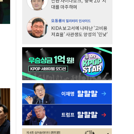
신판 차이나쇼크, '중국 2.0' 시
대를 마주하며
오동룡
의 밀리터리 인사이드
KIDA 보고서에 나타난 '고비용
저효율' 사관생도 양성의 '민낯'