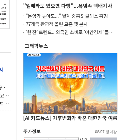
"엘베라도 있으면 다행"...폭염속 택배기사
"분양가 높아도..." 월계 중흥S-클래스 흥행
77개국 관광객 몰린 교촌 옛 본사
'한 잔' 트렌드...외국인 소비로 '야간경제' 돌파
구
그래픽뉴스
시
 공개
과제"
 요
 좌초
프 연
달러 챙
[AI 카드뉴스] 기후변화가 바꾼 대한민국 여름