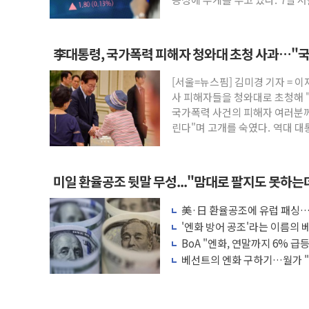
李대통령, 국가폭력 피해자 청와대 초청 사과…"
[서울=뉴스핌] 김미경 기자 = 
사 피해자들을 청와대로 초청해 "
국가폭력 사건의 피해자 여러분께
린다"며 고개를 숙였다. 역대 대
간 소
미일 환율공조 뒷말 무성..."맘대로 팔지도 못하는
美·日 환율공조에 유럽 패싱… 
보만
'엔화 방어 공조'라는 이름의 베
BoA "엔화, 연말까지 6% 급등.
베선트의 엔화 구하기…월가 "1