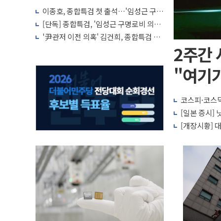
이종호, 종합특검 첫 출석…'임성근 구명
로비' 윗선 수사 참고인
[단독] 종합특검, '임성근 구명로비 의혹'
이종호 30일 첫 소환
'尹관저 이전 의혹' 김건희, 종합특검 출
석 22일로 연기
2주간 
"여기
코스피·코스닥
[일본 증시]
[개장시황] 