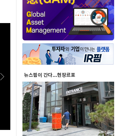
뉴스핌이 간다...현장르포
[스팟Live] 李대통령 "국가폭력 피해자, 국가가
[스팟
치유해야…국가 책임 유효기간 없어"｜
이상렬
26.08.07 국가폭력 피해자 위로 오찬
접 수
여식