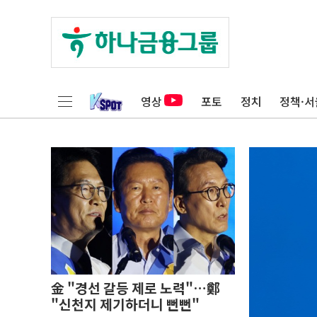
영상
포토
정치
정책·서
金 "경선 갈등 제로 노력"…鄭
"신천지 제기하더니 뻔뻔"