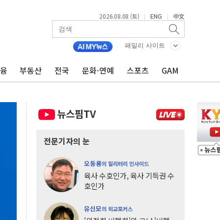
2026.08.08 (토)
ENG
中文
|
|
패밀리 사이트
금융
부동산
전국
문화·연예
스포츠
GAM
뉴스핌TV
전문기자의 눈
오동룡
의 밀리터리 인사이드
육사 수호인가, 육사 기득권 수
호인가
유신모
의 외교포커스