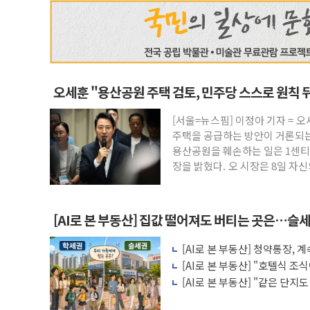
오세훈 "용산공원 주택 검토, 민주당 스스로 원칙 
[서울=뉴스핌] 이정아 기자 = 
주택을 공급하는 방안이 거론되는
용산공원을 훼손하는 일은 1센티
장을 밝혔다. 오 시장은 8일 자
[AI로 본 부동산] 집값 떨어져도 버티는 곳은…슬세
[AI로 본 부동산] 청약통장,
비용 따져보니
[AI로 본 부동산] "호텔식 
비스의 속사정
[AI로 본 부동산] "같은 단지
층' 조건은