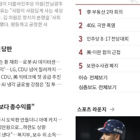
 김원이 더불어민주당 의원(전남광주
청래…제주 연설서 신경전 고조
이유는 "사람이 사람답게 사는 세상
李 부동산 2차 회의
극 환영"·野 "졸속 국정"
. 김 의원은 정치의 본령을 '사회
했다. 평등하고 공정한 사
40도 극한 폭염
대 3.5m 높은 물결
 비상대응기구 가동
민주당 8·17 전당대회
동산 규제 철폐
째 담판
美·이란 합의 근접
 7명 고립…전원 구조
슨 황 재회…로봇·AI 데이터센터·
르세우스 유성우 관측
보완수사권 폐지
각'…LG, CDU 넘어 칠러까지 묶
상 폭우…호우경보 발효
자 CDU, 美 빅테크에 첫 공급 추진
AI 냉각 글로벌 강점은 '칩 투 칠
금보다 총수익률"
스포츠 라운지
증시 도박판 만들더니 아예 카지노
2만원으로...하한도 상향
 낸다"…복지부, 보수 외 소득월