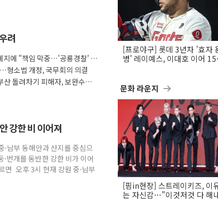
 우려
[프로야구] 롯데 3년차 '효자 
지에 "책임 막중…'공룡경찰' 우
병' 레이예스, 이대호 이어 1
만의 롯데 타격왕 도전
다…형소법 개정, 국무회의 의결
부산 돌려차기 피해자, 보완수사
문화 라운지
해안 강한 비 이어져
원 중·남부 동해안과 산지를 중심으
둥·번개를 동반한 강한 비가 이어
면 오후 3시 현재 강원 중·남부
[핌in현장] 스트레이키즈, 이
는 자신감…"이것저것 다 해
활동 할 것"