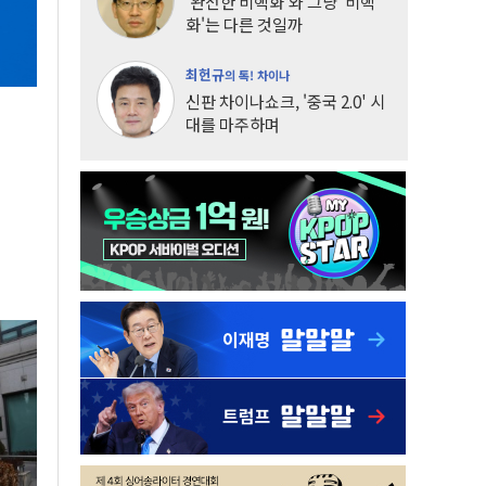
'완전한 비핵화'와 그냥 '비핵
화'는 다른 것일까
최헌규
의 톡! 차이나
신판 차이나쇼크, '중국 2.0' 시
대를 마주하며