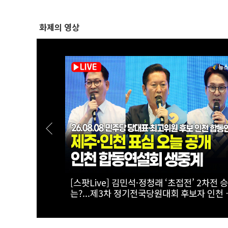
화제의 영상
[폴리티션스토리] "800조 서남권 반도체 투
를 위해"...김원이가 산자위에 남기로 한 이
주 합동연설
는?