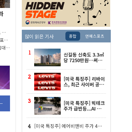
과
도 관심
많이 읽은 기사
종합
연예스포츠
 주목
대표팀
접대
신길동 신축도 3.3㎡
당 7250만원…써밋
클라비온 59㎡ 18억
원대
[미국 특징주] 리바이
스, 최근 사이버 공격
물결 속 보안 침해 사
실 공개
[미국 특징주] 빅테크
주가 급반등...AI 불안
잦아들고 낙관론 되살
아나
[미국 특징주] 에어비앤비 주가 4년