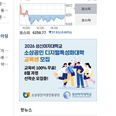
동방위
협에
 동시
동 화
론으
 깃발
레이딩
가 말
강세장
 약세
핫뉴스