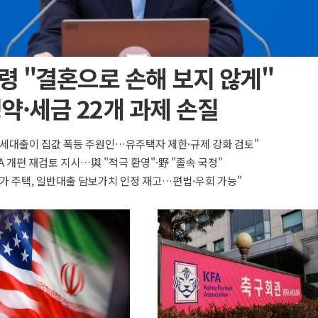
령 "결혼으로 손해 보지 않게"
약·세금 22개 과제 손질
세대출이 집값 폭등 주원인…유주택자 제한·규제 강화 검토"
A 개편 재검토 지시…與 "적극 환영"·野 "졸속 국정"
가 주택, 일반대출 담보가치 인정 재고…편법·우회 가능"