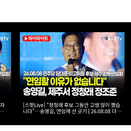
자
[스팟Live] “당 돌아가는 모습에 분노”…김민
유
석, 정청래와 신경전 | 26.08.08 더불어민주당
당대표·최고위원 후보 제주 합동연설회