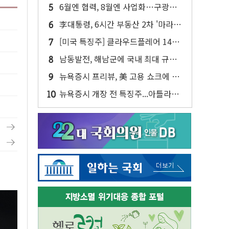
만에 최고...연간 매출 상향에 투자자
6월엔 협력, 8월엔 사업화…구광모·
반색
젠슨 황 두 번째 담판
李대통령, 6시간 부동산 2차 '마라톤'
회의…"전폭적 공급 확대·속도전 총
[미국 특징주] 클라우드플레어 14%
력"
급등해 신고점...AI 지출 확대에 전망
남동발전, 해남군에 국내 최대 규모
상향
400MW 태양광 착공…여의도 1.6배
뉴욕증시 프리뷰, 美 고용 쇼크에 금
규모
리 인상 우려 후퇴…나스닥 선물 1%
뉴욕증시 개장 전 특징주...아틀라시
대 상승
안·클라우드플레어·태양광주↑ VS
트레이드데스크·웬디스↓