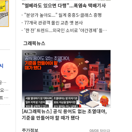
"엘베라도 있으면 다행"...폭염속 택배기사
"분양가 높아도..." 월계 중흥S-클래스 흥행
77개국 관광객 몰린 교촌 옛 본사
'한 잔' 트렌드...외국인 소비로 '야간경제' 돌파
구
그래픽뉴스
시
 공개
과제"
 요
 좌초
프 연
달러 챙
[AI그래픽뉴스] 공식 용어도 없는 초열대야,
기준을 만들어야 할 때가 됐다