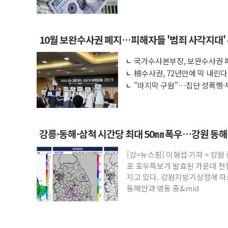
액 공제 기준 개편 검토
10월 보완수사권 폐지…피해자들 '범죄 사각지대'
국가수사본부장, 보완수사권 폐
려 해소"
檢수사권, 72년만에 막 내린
"마지막 구원"…집단 성폭행·
권 폐지 '우려'
강릉·동해·삼척 시간당 최대 50㎜ 폭우…강원 동
[강=뉴스핌] 이형섭 기자 = 강
로 호우특보가 발효된 가운데 천
지고 있다. 강원지방기상청에 따르
동해안과 영동 중&mid