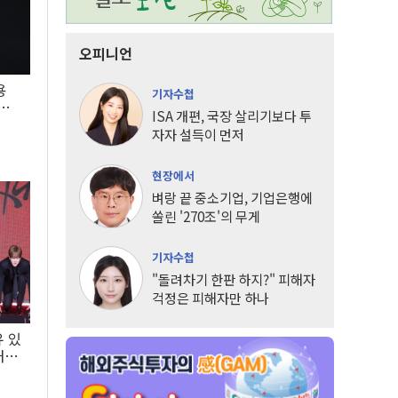
오피니언
용
기자수첩
5년
ISA 개편, 국장 살리기보다 투
자자 설득이 먼저
현장에서
벼랑 끝 중소기업, 기업은행에
쏠린 '270조'의 무게
기자수첩
"돌려차기 한판 하지?" 피해자
걱정은 피해자만 하나
유 있
내는