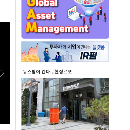
뉴스핌이 간다...현장르포
[스팟Live] ‘1211표 차’ 초접전, 승부 가를 제주
[스팟
표심은?...제3차 정기전국당원대회 후보자 제주
민석에
합동연설회 생중계 | 26.08.08
표·최