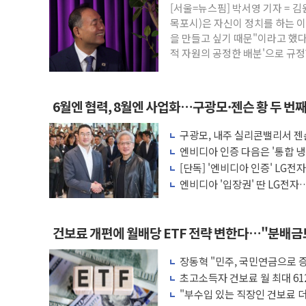
[서울=뉴스핌] 박서영 기자 =
'화합' 꺼낸 김민석에 '뻔뻔' 받아친 정
목포시)은 자신이 정치를 하는 
李대통령, ISA 개편 재검토 지시…與 "적
을 만들고 싶기 때문"이라고 했다
적 자원의 공정한 배분'으로 규정
동해중부 전 해상 풍랑주의보…10일까지 최
연일 폭염에 온열질환 사망 23명…정부,
中 전방위 아파트 부양, 수도 베이징도 부
6월엔 협력, 8월엔 사업화…구광모·젠슨 황 두 번
인제 용대리 계곡서 수위 상승으로 피서객
구광모, 내주 실리콘밸리서 젠
동해시, 11~14일 '별똥별 멍' 운영…페
모빌리티 구체화
엔비디아 인증 다음은 '통합 냉
강원 중·남부 동해안 시간당 50mm 이
는다
[단독] '엔비디아 인증' LG전
엔비디아 '입장권' 딴 LG전자…
러'
건보료 개편에 월배당 ETF 전략 변한다…"분배
장동혁 "민주, 국민연금으로 
차릴 판"
초고소득자 건보료 월 최대 61
"부수입 있는 직장인 건보료 더