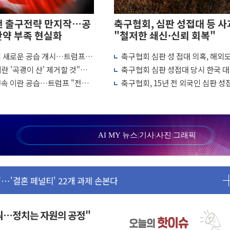
전 출구전략 만지작…공
축구협회, 심판 성접대 등 사
탄약 부족 현실화
"철저한 쇄신·신뢰 회복"
에 새로운 공습 개시…트럼프
축구협회 심판 성 접대 의혹, 해외
45.09% 정청래 43.27% 송영길 11.63%
 차례"
↑…감독 선임 과정 수사까지 외신
란 '곡괭이 산' 제거할 것"…
축구협회 심판 성접대 당시 한국 
52.64% 정청래 39.89% 송영길 7.47%
흘째 이란 야간 공습
7경기 무패 행진
연속 이란 공습…트럼프 "전쟁
축구협회, 15년 전 외국인 심판 성
냐"
의혹...월드컵·올림픽 예선도 포함
탄약 부족 현실화
…강원 동해안 강한 비 이어져
수거차에 치여 사망
AI MY 뉴스
|
기사
|
사진
|
그래픽
성 2명 숨져
…'결혼 페널티' 22개 과제 손본다
1명 사망·1명 실종
."국제적 시민 연대로 목소리 내야"
나흘만에 숨진 채 발견
꿔…정치는 자원의 공정"
아들 체포