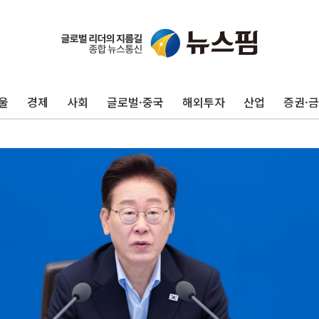
울
경제
사회
글로벌·중국
해외투자
산업
증권·