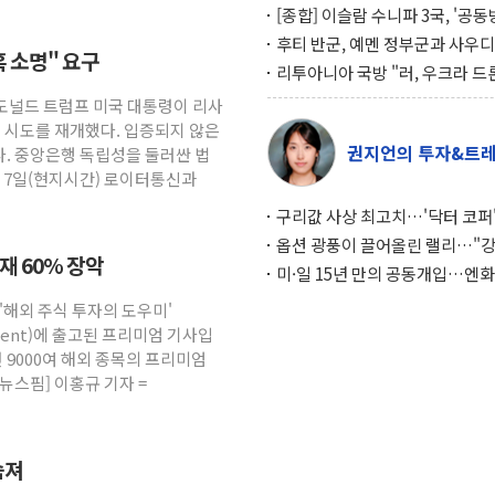
[종합] 이슬람 수니파 3국, '공
협정' 체결… 이스라엘·이란 위
후티 반군, 예멘 정부군과 사우디
혹 소명" 요구
맞설 자체 억지력 강화
공격… 위기 고조되는 또 다른 중
리투아니아 국방 "러, 우크라 드
약고
로 나토 회원국 공격 검토… 거짓
 도널드 트럼프 미국 대통령이 리사
작전"
임 시도를 재개했다. 입증되지 않은
권지언의 투자&트
. 중앙은행 독립성을 둘러싼 법
. 7일(현지시간) 로이터통신과
구리값 사상 최고치…'닥터 코퍼'
하는 경기 신호가 달라졌다
옵션 광풍이 끌어올린 랠리…"
소재 60% 장악
이면에 과열 경고등"
미·일 15년 만의 공동개입…엔화
와의 싸움은 끝나지 않았다
 '해외 주식 투자의 도우미'
gement)에 출고된 프리미엄 기사입
 9000여 해외 종목의 프리미엄
뉴스핌] 이홍규 기자 =
숨져