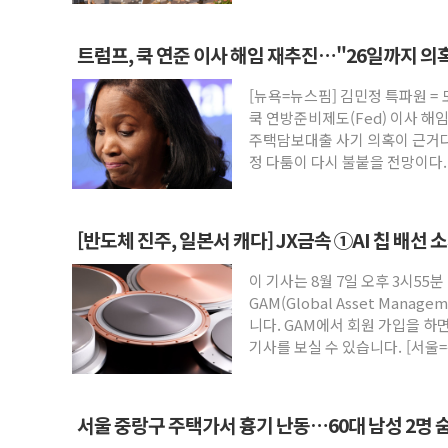
트럼프, 쿡 연준 이사 해임 재추진…"26일까지 의
[뉴욕=뉴스핌] 김민정 특파원 =
쿡 연방준비제도(Fed) 이사 해
주택담보대출 사기 의혹이 근거다
정 다툼이 다시 불붙을 전망이다
[반도체 진주, 일본서 캐다] JX금속 ①AI 칩 배선 
이 기사는 8월 7일 오후 3시55분
GAM(Global Asset Mana
니다. GAM에서 회원 가입을 하면
기사를 보실 수 있습니다. [서울=
서울 중랑구 주택가서 흉기 난동…60대 남성 2명 