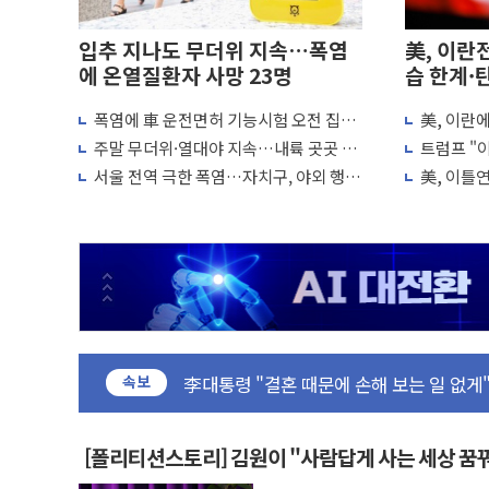
입추 지나도 무더위 지속…폭염
美, 이란
에 온열질환자 사망 23명
습 한계·
폭염에 車 운전면허 기능시험 오전 집중
美, 이란
[속보] 민주, 인천 경선 결과 발표...김민석 
편성…체감온도 38도 넘으면 중단
"이제 우리
주말 무더위·열대야 지속…내륙 곳곳 소
트럼프 "이
[속보] 민주, 제주 경선 결과 발표...김민석 
나기
미군, 사
서울 전역 극한 폭염…자치구, 야외 행사
美, 이틀
이번주 국내 주요 금융일정(8.10~8.14)
조정·물청소 운영 확대
재개는 아
美, 이란전 출구전략 만지작…공습 한계·
강릉·동해·삼척 시간당 최대 50㎜ 폭우
폐기물 수거하다 참변…60대 환경미화원 
서울 중랑구 주택가서 흉기 난동…60대 남
李대통령 "결혼 때문에 손해 보는 일 없게"
속보
여수 오동도 인근 해상서 모터보트 전복…
추미애, '위안부' 피해자 기림의 날 참석..
인천 선재도 갯벌서 해루질 중 실종 60대 
[폴리티션스토리] 김원이 "사람답게 사는 세상 꿈
인천서 말다툼 중 어머니 흉기 살해 10대 