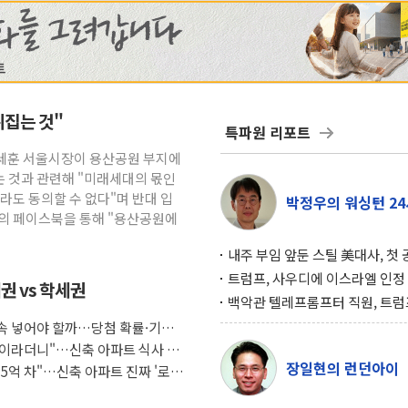
뒤집는 것"
특파원 리포트
오세훈 서울시장이 용산공원 부지에
 것과 관련해 "미래세대의 몫인
라도 동의할 수 없다"며 반대 입
박정우의 워싱턴 24
신의 페이스북을 통해 "용산공원에
내주 부임 앞둔 스틸 美대사, 첫
행사서 "한미동맹 강화 최우선 
트럼프, 사우디에 이스라엘 인정
권 vs 학세권
구…원자력 협정 서명 하루 만에
백악관 텔레프롬프터 직원, 트럼
위기
설 미리 보고 베팅 시장서 10만
 계속 넣어야 할까…당첨 확률·기회
겨
조식이라더니"…신축 아파트 식사 서
장일현의 런던아이
도 5억 차"…신축 아파트 진짜 '로얄