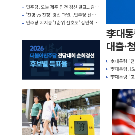
민주당, 오늘 제주·인천 경선 발표...김민
석 '재역전' vs 정청래 '격차 확대'
'친명 vs 친청' 경선 과열...민주당 선관위
"불법 선거운동·방해행위 엄중 제재"
민주당 지지층 '1순위 선호도' 김민석 vs
정청래 초박빙 접전 양상
李대통
대출·청
李대통령 "전
李대통령, IS
李대통령 "고