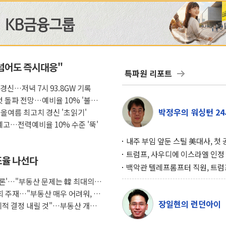
넘어도 즉시대응"
특파원 리포트
경신…저녁 7시 93.8GW 기록
첫 돌파 전망…예비율 10% '불안
박정우의 워싱턴 24
올여름 최고치 경신 '초읽기'
예고…전력예비율 10% 수준 '뚝'
내주 부임 앞둔 스틸 美대사, 첫
행사서 "한미동맹 강화 최우선 
트럼프, 사우디에 이스라엘 인정
 조율 나선다
구…원자력 협정 서명 하루 만에
백악관 텔레프롬프터 직원, 트럼
위기
설 미리 보고 베팅 시장서 10만
토론'…"부동산 문제는 韓 최대의
겨
회 주재…"부동산 매우 어려워, 최
장일현의 런던아이
리적 결정 내릴 것"…부동산 개혁