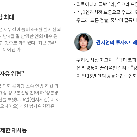
리투아니아 국방 "러, 우크라 드
로 나토 회원국 공격 검토… 거짓
러, 1인칭시점 드론으로 우크라 
사상 최대
작전"
인 '사파리' 공격… 시민들 공포
우크라 드론 전술, 중남미 콜롬
대화 전략
새 안보 위기… 반군·마약카르텔
본 재무성이 올해 4~6월 실시한 외
득해 전투 활용
난 4월 말 단행한 엔화 매수·달
권지언의 투자&트
던 것으로 확인됐다. 최근 7월 말
이 이어진 가
구리값 사상 최고치…'닥터 코퍼'
하는 경기 신호가 달라졌다
옵션 광풍이 끌어올린 랠리…"
 자유 위협"
이면에 과열 경고등"
미·일 15년 만의 공동개입…엔화
와의 싸움은 끝나지 않았다
국 의회 공화당 소속 연방 하원 의
개정 정보통신망법(이하 '정통망
한을 보냈다. 6일(현지시간) 미 하
(오하이오) 하원 법사위원장은
 제한 재시동