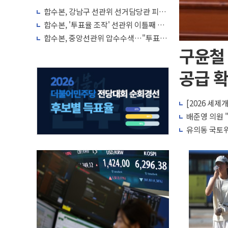
합수본, 강남구 선관위 선거담당관 피의
자 조사
합수본, '투표율 조작' 선관위 이틀째 압
색…선관위 직원 메신저 영장은 기각
합수본, 중앙선관위 압수수색…"투표율
허위입력 정황"
구윤철
공급 확
[2026 세제
배준영 의원 
유의동 국토위