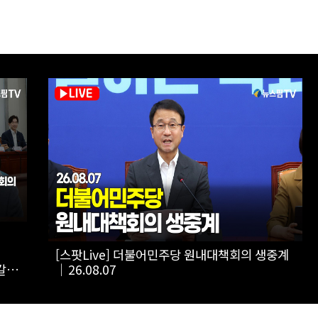
닝서프
[스팟Live] *풀영상* 한병도 “국민의힘, 말로만
주택 공급…공급 법안 처리 협조하라”｜
26.08.07 더불어민주당 원내대책회의