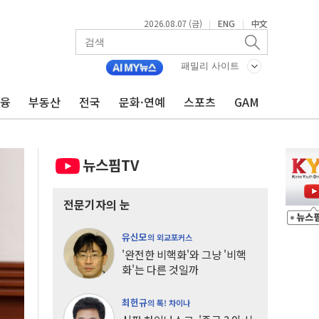
2026.08.07 (금)
ENG
中文
|
|
패밀리 사이트
금융
부동산
전국
문화·연예
스포츠
GAM
뉴스핌TV
전문기자의 눈
유신모
의 외교포커스
'완전한 비핵화'와 그냥 '비핵
화'는 다른 것일까
최헌규
의 톡! 차이나