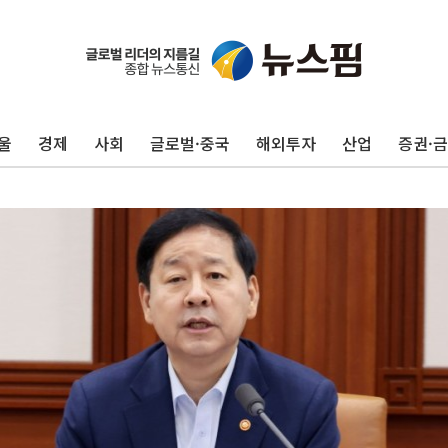
울
경제
사회
글로벌·중국
해외투자
산업
증권·