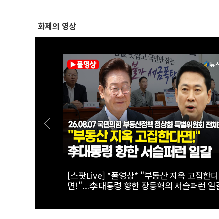
화제의 영상
책회의 생중계
[실전! 해외주식] 퀄리스 52주 신고가, 어
라이즈에 월가 환호