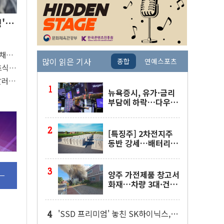
싱'…
국채금
많이 읽은 기사
종합
연예스포츠
지표
트식
 달러당
뉴욕증시, 유가·금리
부담에 하락…다우 5
거래일 랠리 '마침표'
[특징주] 2차전지주
동반 강세…배터리3
사 일제히 상승
양주 가전제품 창고서
화재…차량 3대·건물
1동 전소
'SSD 프리미엄' 놓친 SK하이닉스,