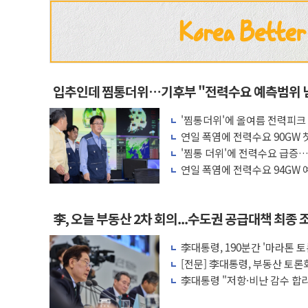
입추인데 찜통더위…기후부 "전력수요 예측범위 
'찜통더위'에 올여름 전력피크 
연일 폭염에 전력수요 90GW 
불안'
'찜통 더위'에 전력수요 급증…
연일 폭염에 전력수요 94GW 
李, 오늘 부동산 2차 회의...수도권 공급대책 최종
李대통령, 190분간 '마라톤 
과제"
[전문] 李대통령, 부동산 토론
대한 많은 의견 조정"
李대통령 "저항·비난 감수 합
의지 표명