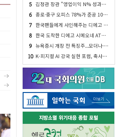
솔리다임 띄운다
김정관 장관 "영업이익 N% 성과급
반대…상법·자본시장법 개정 논의"
종로·중구 오피스 78%가 준공 10년
이상…리뉴얼이 경쟁력 가른다
한국팬들에게 사인해주는 디에고 시
메오네 감독
한국 도착한 디에고 시메오네 AT마
드리드 감독
뉴욕증시 개장 전 특징주...모더나·아
이온큐·도어대시↑ VS 샌디스크·피
K-피지컬 AI 강국 실현 포럼, 축사하
그마·앱러빈↓
는 한병도