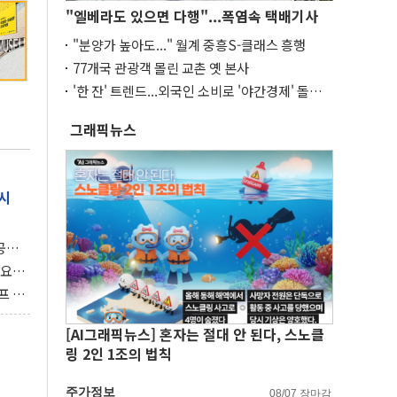
"엘베라도 있으면 다행"...폭염속 택배기사
"분양가 높아도..." 월계 중흥S-클래스 흥행
77개국 관광객 몰린 교촌 옛 본사
'한 잔' 트렌드...외국인 소비로 '야간경제' 돌파
구
그래픽뉴스
시
 공개
과제"
 요
 좌초
프 연
달러 챙
[AI그래픽뉴스] 혼자는 절대 안 된다, 스노클
링 2인 1조의 법칙