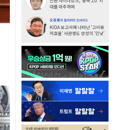
신판 차이나쇼크, '중국 2.0' 시
대를 마주하며
오동룡
의 밀리터리 인사이드
KIDA 보고서에 나타난 '고비용
저효율' 사관생도 양성의 '민낯'