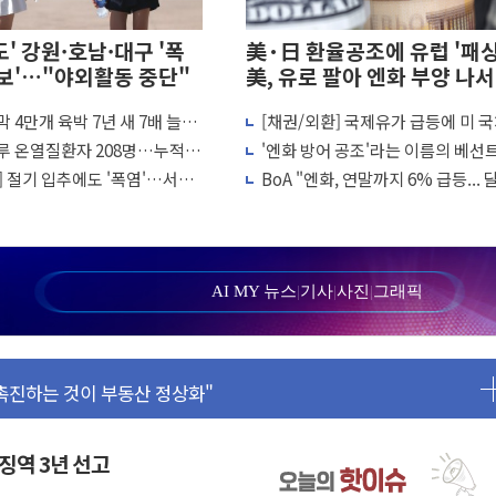
도' 강원·호남·대구 '폭
美·日 환율공조에 유럽 '패
보'…"야외활동 중단"
美, 유로 팔아 엔화 부양 나서
 4만개 육박 7년 새 7배 늘었
[채권/외환] 국제유가 급등에 미 
포용금융 조직개편 신호탄
 대책비는 8.6배 증가
리·달러 동반 상승…시장, 美 고용
루 온열질환자 208명…누적
'엔화 방어 공조'라는 이름의 베선
호 구속 기소
촉각
명·가축 83만마리 폐사
QE..."연준에 부담 가중"
] 절기 입추에도 '폭염'…서울
BoA "엔화, 연말까지 6% 급등...
이 두 배 넘어
149엔 전망"
 장관 "예측범위 벗어나도 즉시대응"
I 위험기상 기술 개발
AI MY 뉴스
|
기사
|
사진
|
그래픽
 수혜 기대"
 일용직 추락 사망
 촉진하는 것이 부동산 정상화"
' 유병호 감사위원 구속 기소
출 본격화
 징역 3년 선고
56조원' 사상 최대