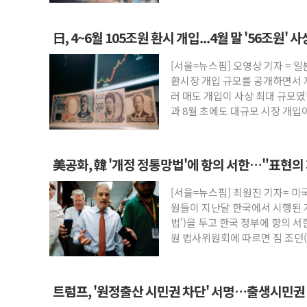
日, 4~6월 105조원 환시 개입...4월 말 '56조원' 
[서울=뉴스핌] 오영상 기자 = 일
환시장 개입 규모를 공개하면서 지
러 매도 개입이 사상 최대 규모였
과 8월 초에도 대규모 시장 개입
美공화, 韓 '개정 정통망법'에 항의 서한…"표현의
[서울=뉴스핌] 최원진 기자= 미
원들이 지난달 한국에서 시행된 
법')을 두고 한국 정부에 항의 서
원 법사위원회에 따르면 짐 조던
트럼프, '원정출산 시민권 차단' 서명…출생시민권