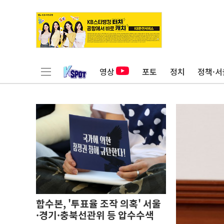
영상
포토
정치
정책·서
합수본, '투표율 조작 의혹' 서울
·경기·충북선관위 등 압수수색