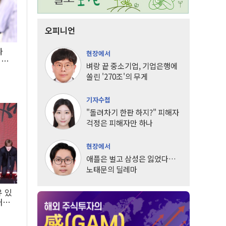
오피니언
타
현장에서
LG
벼랑 끝 중소기업, 기업은행에
쏠린 '270조'의 무게
기자수첩
"돌려차기 한판 하지?" 피해자
걱정은 피해자만 하나
현장에서
애플은 벌고 삼성은 잃었다…
노태문의 딜레마
유 있
내는