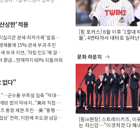
합산상한' 적용
[핌 포커스] 6월 이후 '1할대 
폴리실리콘 관세·최저가제' 발표에
율', 4번타자서 대타로 밀려난 
문보경
생제품에 15% 관세 부과 추진
세 부과 지연, '자립 인도'에 걸림
문화 라운지
달러 환급...현재까지 60% 되돌려줘
요 없다"
것"…군수품 부족설 일축 "막대한
개방 합의 막바지.."美와 직접 협
즈 통항 제한 추진…美 "통행 막
협상' 전략, 이란에 주도권 넘길
[핌in현장] 스트레이키즈, 이
는 자신감…"이것저것 다 해
활동 할 것"