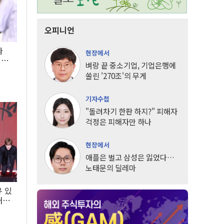
오피니언
타
현장에서
LG
벼랑 끝 중소기업, 기업은행에
쏠린 '270조'의 무게
기자수첩
"돌려차기 한판 하지?" 피해자
걱정은 피해자만 하나
현장에서
애플은 벌고 삼성은 잃었다…
노태문의 딜레마
유 있
내는