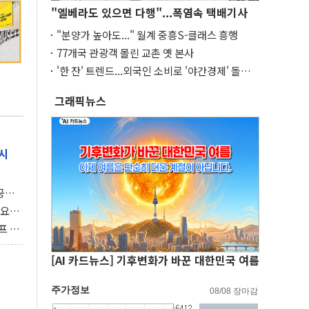
"엘베라도 있으면 다행"...폭염속 택배기사
"분양가 높아도..." 월계 중흥S-클래스 흥행
77개국 관광객 몰린 교촌 옛 본사
'한 잔' 트렌드...외국인 소비로 '야간경제' 돌파
구
그래픽뉴스
시
 공개
과제"
 요
 좌초
프 연
달러 챙
[AI 카드뉴스] 기후변화가 바꾼 대한민국 여름