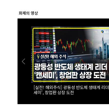
화제의 영상
..李대통령,
[폴리티션스토리] "800조 서남권 반도체 투
정검 수치 직
를 위해"...김원이가 산자위에 남기로 한 이
정검 수치 수
는?