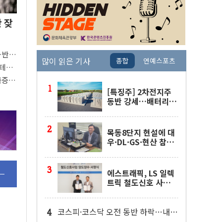
안 잦
"…반도
많이 읽은 기사
종합
연예스포츠
빅테
버팀목
 급증의
[특징주] 2차전지주
동반 강세…배터리3
사 일제히 상승
목동8단지 현설에 대
우·DL·GS·현산 참
여…'공사비 인상 불
가' 조건
에스트래픽, LS 일렉
트릭 철도신호 사업
인수 계약
코스피·코스닥 오전 동반 하락…내