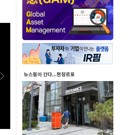
뉴스핌이 간다...현장르포
[스팟Live] 일상에서 장점이 더 돋보이는 '전기
[폴리
패밀리 SUV' 볼보 EX90
지'.
간 김