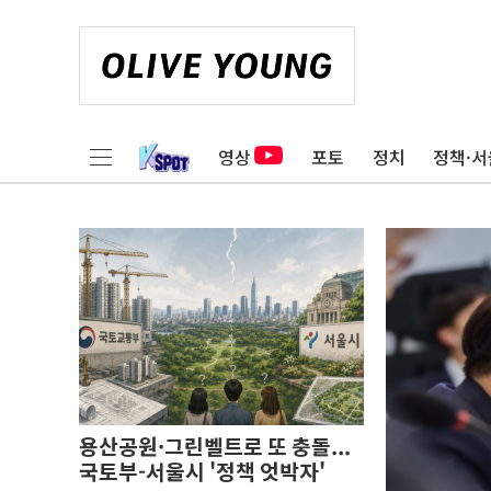
영상
포토
정치
정책·서
용산공원·그린벨트로 또 충돌...
국토부-서울시 '정책 엇박자'