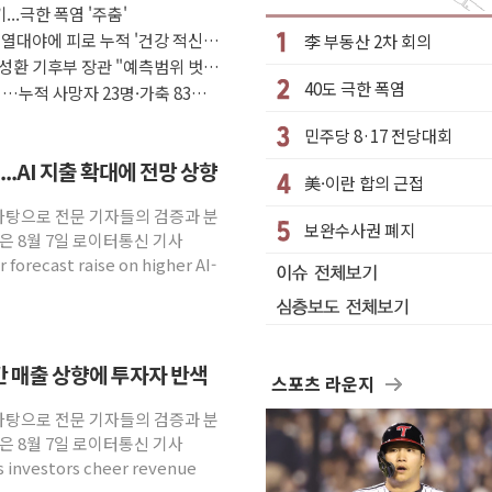
...극한 폭염 '주춤'
상 우려 후퇴…나스닥 선물 1%대 상승
 열대야에 피로 누적 '건강 적신
李 부동산 2차 회의
크'…9월 금리 인상 기대 후퇴
성환 기후부 장관 "예측범위 벗어
40도 극한 폭염
정 체결
…누적 사망자 23명·가축 83만
·클라우드플레어·태양광주↑ VS 트레이드데스크·웬디스↓
민주당 8·17 전당대회
군 실종자 7359명 끝까지 찾겠다"
..AI 지출 확대에 전망 상향
美·이란 합의 근접
시엔 톤 낮춰
 바탕으로 전문 기자들의 검증과 분
.포항시 '시끌'
보완수사권 폐지
은 8월 7일 로이터통신 기사
 밑거름…수도권 집중 완화 전환점"
 forecast raise on higher AI-
연간 매출 상향에 투자자 반색
스포츠 라운지
 바탕으로 전문 기자들의 검증과 분
은 8월 7일 로이터통신 기사
as investors cheer revenue