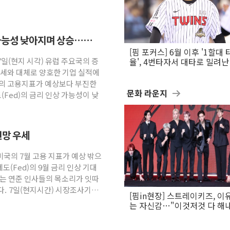
 가능성 낮아지며 상승…
[핌 포커스] 6월 이후 '1할대 
7일(현지 시각) 유럽 주요국의 증
율', 4번타자서 대타로 밀려난 
문보경
강세와 대체로 양호한 기업 실적에
국의 고용지표가 예상보다 부진한
문화 라운지
Fed)의 금리 인상 가능성이 낮
전망 우세
미국의 7월 고용 지표가 예상 밖으
(Fed)의 9월 금리 인상 기대
하는 연준 인사들의 목소리가 잇따
다. 7일(현지시간) 시장조사기관
[핌in현장] 스트레이키즈, 이
는 자신감…"이것저것 다 해
활동 할 것"