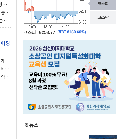
동방위
협에
 동시
동 화
론으
 깃발
레이딩
가 말
강세장
 약세
핫뉴스