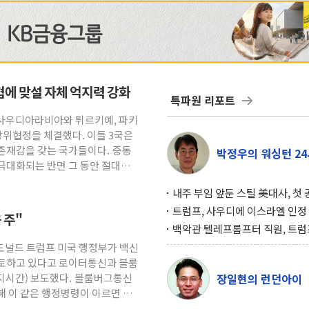
위협에 맞설 자체 억지력 강화
특파원 리포트
= 사우디아라비아와 튀르키예, 파키
방위협정을 체결했다. 이들 3국은
존재감을 갖는 국가들이다. 중동
박정우의 워싱턴 24
극대화되는 반면 그 동안 절대적
내주 부임 앞둔 스틸 美대사, 첫
행사서 "한미동맹 강화 최우선 
트럼프, 사우디에 이스라엘 인정
 주"
구…원자력 협정 서명 하루 만에
백악관 텔레프롬프터 직원, 트럼
위기
설 미리 보고 베팅 시장서 10만
 도널드 트럼프 미국 행정부가 백신
겨
검토하고 있다고 로이터통신과 블룸
현지시간) 보도했다. 블룸버그통신
장일현의 런던아이
해 이 같은 행정명령이 이르면 다