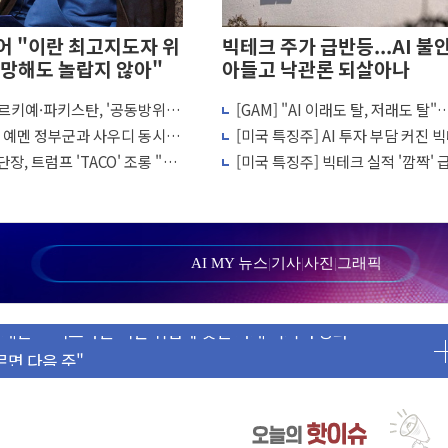
 "이란 최고지도자 위
빅테크 주가 급반등...AI 불
망해도 놀랍지 않아"
아들고 낙관론 되살아나
르키예·파키스탄, '공동방위
[GAM] "AI 이래도 탈, 저래도 탈
김민석 재역전 vs 정청래 격차 확대'
결… 수니파 국가들의 새 안보
체·빅테크 현기증 장세, 왜?
, 예멘 정부군과 사우디 동시 공
[미국 특징주] AI 투자 부담 커진 
'자율규제단체' 타진
 고조되는 또 다른 중동 화약고
크…2.3조 달러 클라우드 수주가 
장, 트럼프 'TACO' 조롱 "쇼
[미국 특징주] 빅테크 실적 '깜짝'
퇴…S&P500 최고치
 이상 필요 없다"
비밀은 앤스로픽 평가이익
까지 의혹 소명" 요구
리 인상 가능성 낮아지며 상승… STOXX 600 지수는 나흘 연속
월 동결 전망 우세
AI MY 뉴스
|
기사
|
사진
|
그래픽
정' 체결… 이스라엘·이란 위협에 맞설 자체 억지력 강화
르면 다음 주"
 명령…트럼프 제동
1주일 이상 '올스톱'… 美 해상봉쇄 영향
또 개입했나" 촉각
 고용 쇼크에 반도체주 '활짝'