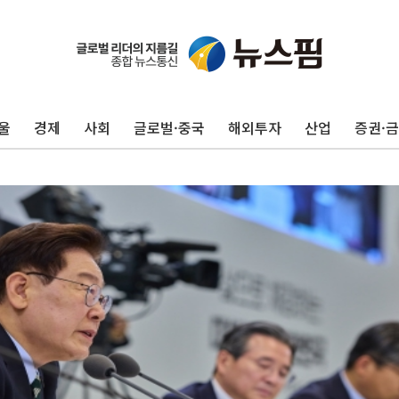
울
경제
사회
글로벌·중국
해외투자
산업
증권·