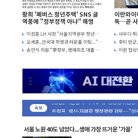
황희 '폐버스 청년주택' SNS 글
이란와이어
역풍에 "정부정책 아냐" 해명
독…곧 사
이성훈 LH 사장 "서울지역본부 청년주
사우디·튀
민주, 오늘 제주·인천 경선 결과 발표...'
택으로"…직원 사기 회복도 숙제
협정' 체
오세훈, 건국대 학생과 타운홀 미팅..."청
후티 반군
한상협, 업계 개인정보 보안 새판 짠다…
협력 구도
년 주택 7.4만가구 공급 실현"
격… 위기
송언석 의원 "李정부, 생애최초 대출 6억
이란 협상단
뉴욕증시, 고용 쇼크에 금리 인상 우려 후
묶고 평균 15억 아파트 사라고 해"
외교...더
트럼프, 쿡 연준 이사 해임 재추진…"26일
유럽증시, 美 고용 예상 밖 부진에 연준 금
최고치
미 연준 매파 기세 꺾이나…고용 감소에 9
[종합] 이슬람 수니파 3국, '공동방위협
트럼프, 백신·자폐증 행정명령 검토…"이
美 항소법원, 백악관 무도회장 공사 중단
속보
이란 핵심 원유 수출항 '하르그섬', 최근 
美 고용 쇼크에 엔화 장중 급등…시장은 "
서울 노원 40도 넘었다...생애 가장 뜨거운 '가을'
[AI MY 뉴스] 뉴욕 반도체주 프리뷰...美