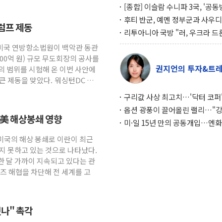
[종합] 이슬람 수니파 3국, '공
협정' 체결… 이스라엘·이란 위
후티 반군, 예멘 정부군과 사우디
럼프 제동
맞설 자체 억지력 강화
공격… 위기 고조되는 또 다른 중
리투아니아 국방 "러, 우크라 드
약고
로 나토 회원국 공격 검토… 거짓
 미국 연방항소법원이 백악관 동관
작전"
600억 원) 규모 무도회장의 공사를
권지언의 투자&트
의 범위를 시험해 온 이번 사안에
큰 제동을 맞았다. 워싱턴DC 연
구리값 사상 최고치…'닥터 코퍼'
하는 경기 신호가 달라졌다
옵션 광풍이 끌어올린 랠리…"
… 美 해상봉쇄 영향
이면에 과열 경고등"
미·일 15년 만의 공동개입…엔화
와의 싸움은 끝나지 않았다
 미국의 해상 봉쇄로 이란이 최근
지 못하고 있는 것으로 나타났다.
한 달 가까이 지속되고 있다는 관
즈 해협을 차단해 전 세계를 고
나" 촉각