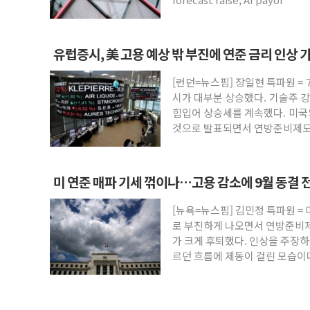
유럽증시, 美 고용 예상 밖 부진에 연준 금리 인상
STOXX 600 지수는 나흘 연속 최고치
[런던=뉴스핌] 장일현 특파원 = 
시가 대부분 상승했다. 기술주 
힘입어 상승세를 계속했다. 미
것으로 발표되면서 연방준비제도(
미 연준 매파 기세 꺾이나…고용 감소에 9월 동결 
[뉴욕=뉴스핌] 김민정 특파원 = 
로 부진하게 나오면서 연방준비제도
가 크게 후퇴했다. 인상을 주장
르던 흐름에 제동이 걸린 모습이
LSEG