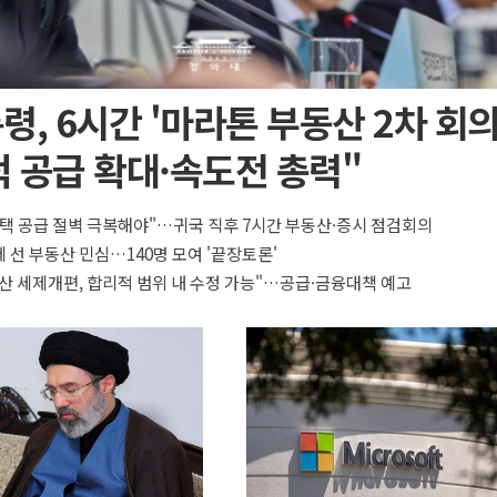
령, 6시간 '마라톤 부동산 2차 회의
 공급 확대·속도전 총력"
택 공급 절벽 극복해야"…귀국 직후 7시간 부동산·증시 점검회의
 선 부동산 민심…140명 모여 '끝장토론'
산 세제개편, 합리적 범위 내 수정 가능"…공급·금융대책 예고