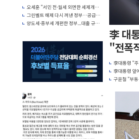
오세훈 "서민 전·월세 외면한 세제개
편"…용산공원 훼손 안 돼
그린벨트 해제 다시 꺼낸 정부…공급난
해소 '단기 효과' 불투명
양도세·종부세 개편한 정부...대출 규제
완화·신규 공급 대책 내놓나
李 대통
"전폭적
李대통령 "주
李대통령 앞에
구윤철 "부동