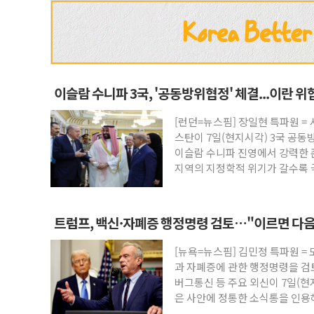
이슬람 수니파 3국, '공동방위협정' 체결...이란 
[런던=뉴스핌] 장일현 특파원 
스탄이 7일(현지시각) 3국 공동
이슬람 수니파 진영에서 강력한 
지역의 지정학적 위기가 갈수록 
인
트럼프, 백신·자폐증 행정명령 검토…"이르면 다음
[뉴욕=뉴스핌] 김민정 특파원 =
과 자폐증에 관한 행정명령을 
버그통신 등 주요 외신이 7일(
은 사안에 정통한 소식통을 인용
음 주 중 나올