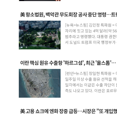
美 항소법원, 백악관 무도회장 공사 중단 명령…트
[뉴욕=뉴스핌] 김민정 특파원 =
자리에 짓고 있는 4억 달러(약 5
멈추라고 명령했다. 대통령 권한
서 도널드 트럼프 미국 행정부가 
방
이란 핵심 원유 수출항 '하르그섬', 최근 '올스톱'
[런던=뉴스핌] 장일현 특파원 =
일주일 이상 수출 원유 선적을 하
일각에서는 이같은 수출 차단이 
측도 나오고 있다. 이란은 호르무
美 고용 쇼크에 엔화 장중 급등…시장은 "또 개입했