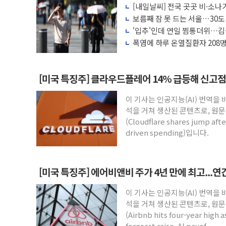
[내일날씨] 전국 곳곳 비·소나기
뉴욕증시 프리뷰, 美 고용 쇼크에 금리 인
보름째 잠 못 드는 서울…30도
[종합] 美 7월 고용 2만3000명 감소 '쇼
호'
'입추'인데 연일 찜통더위…김
나도 즉시대응"
[사진] 이슬람 수니파 3개국, 공동방위협
폭염에 하루 온열질환자 208명
마리 폐사
뉴욕증시 개장 전 특징주...아틀라시안
보훈부, 미 DPAA와 MOU… "6·25 미
[미국 특징주] 클라우드플레어 14% 급등해 신고점.
트럼프 "금리 내려야"…파월 때와 달리 워
이 기사는 인공지능(AI) 번역을
특정 정치인 측근 포항시 정책특보 내정설..
석을 거쳐 생산된 콘텐츠로, 원문
李 "해남 태양광, 대한민국 다음 100년
(Cloudflare shares jump after
driven spending)입니다.
[미국 특징주] 에어비앤비 주가 4년 만에 최고...
이 기사는 인공지능(AI) 번역을
석을 거쳐 생산된 콘텐츠로, 원문
(Airbnb hits four-year high 
forecast raise, AI payof