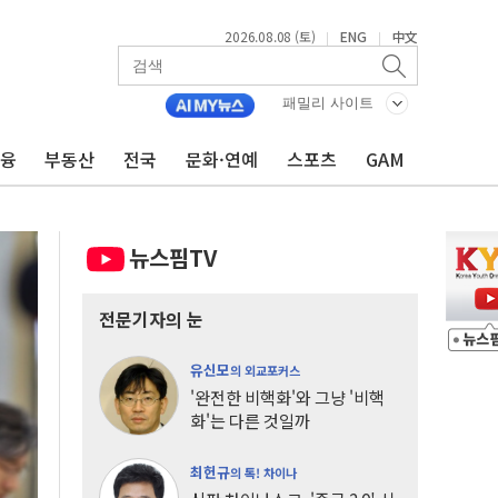
2026.08.08 (토)
ENG
中文
|
|
패밀리 사이트
금융
부동산
전국
문화·연예
스포츠
GAM
뉴스핌TV
전문기자의 눈
유신모
의 외교포커스
'완전한 비핵화'와 그냥 '비핵
화'는 다른 것일까
최헌규
의 톡! 차이나