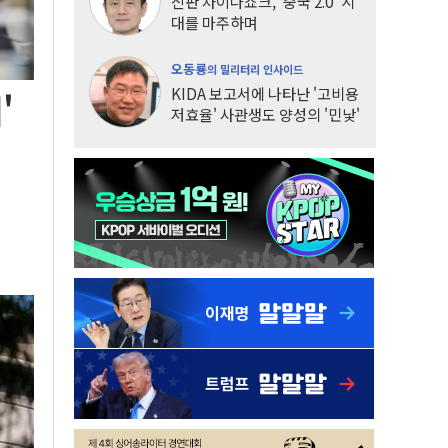
신판 차이나쇼크, '중국 2.0' 시
대를 마주하며
오동룡
의 밀리터리 인사이드
KIDA 보고서에 나타난 '고비용
'
저효율' 사관생도 양성의 '민낯'