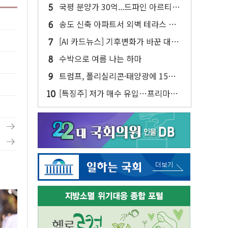
린 종목이 두 배 넘어
국평 분양가 30억...드파인 아르티아
15가구 '줍줍' 나왔다
송도 신축 아파트서 외벽 테라스 떨
어져…SK에코플랜트 "전수 조사"
[AI 카드뉴스] 기후변화가 바꾼 대한
민국 여름
수박으로 여름 나는 하마
트럼프, 폴리실리콘·태양광에 15%
관세…한국 등엔 '합산 상한' 적용
[특징주] 저가 매수 유입…프리마켓
대형주 소폭 반등