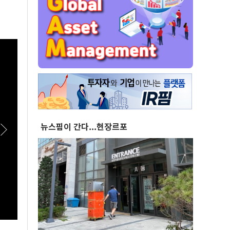
뉴스핌이 간다...현장르포
[스팟Live] 환호 속 입장해 나란히 ‘찰칵’…서로
[스팟
‘저격 연설’ 들을 때 후보들 표정은? | 26.08.08
을 공
더불어민주당 당대표·최고위원 후보 인천 합동
26.
연설회
인천