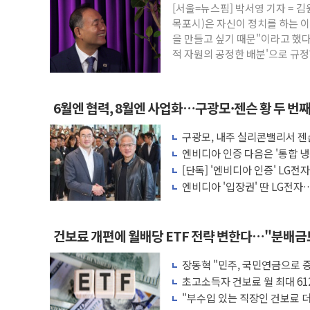
[서울=뉴스핌] 박서영 기자 =
서울 중랑구 주택가서 흉기 난동…60대 남
목포시)은 자신이 정치를 하는 
李대통령 "결혼 때문에 손해 보는 일 없게"
을 만들고 싶기 때문"이라고 했다
적 자원의 공정한 배분'으로 규정
여수 오동도 인근 해상서 모터보트 전복…
추미애, '위안부' 피해자 기림의 날 참석..
인천 선재도 갯벌서 해루질 중 실종 60대 
6월엔 협력, 8월엔 사업화…구광모·젠슨 황 두 번
인천서 말다툼 중 어머니 흉기 살해 10대 
구광모, 내주 실리콘밸리서 젠
'화합' 꺼낸 김민석에 '뻔뻔' 받아친 정
모빌리티 구체화
엔비디아 인증 다음은 '통합 냉
李대통령, ISA 개편 재검토 지시…與 "적
는다
[단독] '엔비디아 인증' LG전
엔비디아 '입장권' 딴 LG전자…
러'
건보료 개편에 월배당 ETF 전략 변한다…"분배
장동혁 "민주, 국민연금으로 
차릴 판"
초고소득자 건보료 월 최대 61
"부수입 있는 직장인 건보료 더