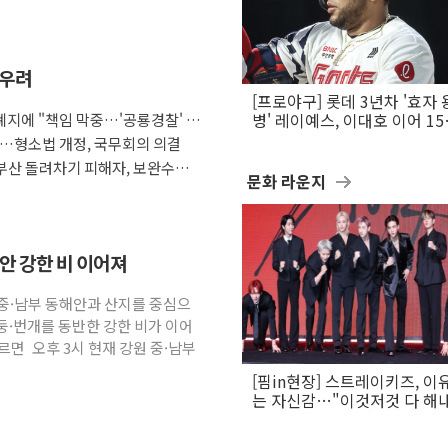
 우려
[프로야구] 롯데 3년차 '효자 
지에 "책임 막중…'공룡경찰' 우
병' 레이예스, 이대호 이어 1
만의 롯데 타격왕 도전
다…형소법 개정, 국무회의 의결
부산 돌려차기 피해자, 보완수사
문화 라운지
해안 강한 비 이어져
원 중·남부 동해안과 산지를 중심으
둥·번개를 동반한 강한 비가 이어
면 오후 3시 현재 강원 중·남부
[핌in현장] 스트레이키즈, 이
는 자신감…"이것저것 다 해
활동 할 것"