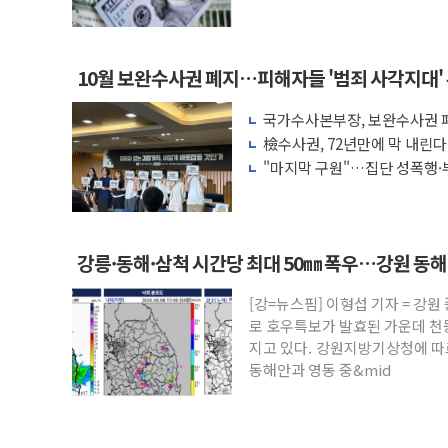
액 공제 기준 개편 검토
10월 보완수사권 폐지…피해자들 '범죄 사각지대'
국가수사본부장, 보완수사권 폐
려 해소"
檢수사권, 72년만에 막 내린
"마지막 구원"…집단 성폭행·
권 폐지 '우려'
강릉·동해·삼척 시간당 최대 50㎜ 폭우…강원 동
[강=뉴스핌] 이형섭 기자 = 강
로 호우특보가 발효된 가운데 천
지고 있다. 강원지방기상청에 따르
동해안과 영동 중&mid