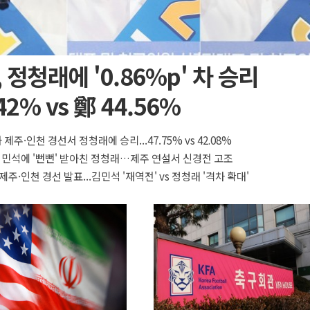
 정청래에 '0.86%p' 차 승리
42% vs 鄭 44.56%
 제주·인천 경선서 정청래에 승리...47.75% vs 42.08%
 김민석에 '뻔뻔' 받아친 정청래…제주 연설서 신경전 고조
제주·인천 경선 발표...김민석 '재역전' vs 정청래 '격차 확대'