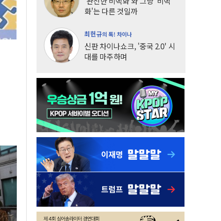
'완전한 비핵화'와 그냥 '비핵
화'는 다른 것일까
최헌규
의 톡! 차이나
신판 차이나쇼크, '중국 2.0' 시
대를 마주하며