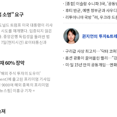
[종합] 이슬람 수니파 3국, '공
협정' 체결… 이스라엘·이란 위
후티 반군, 예멘 정부군과 사우디
혹 소명" 요구
맞설 자체 억지력 강화
공격… 위기 고조되는 또 다른 중
리투아니아 국방 "러, 우크라 드
약고
로 나토 회원국 공격 검토… 거짓
 도널드 트럼프 미국 대통령이 리사
작전"
임 시도를 재개했다. 입증되지 않은
권지언의 투자&트
. 중앙은행 독립성을 둘러싼 법
. 7일(현지시간) 로이터통신과
구리값 사상 최고치…'닥터 코퍼'
하는 경기 신호가 달라졌다
옵션 광풍이 끌어올린 랠리…"
소재 60% 장악
이면에 과열 경고등"
미·일 15년 만의 공동개입…엔화
와의 싸움은 끝나지 않았다
 '해외 주식 투자의 도우미'
gement)에 출고된 프리미엄 기사입
 9000여 해외 종목의 프리미엄
뉴스핌] 이홍규 기자 =
숨져