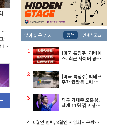
과
도 관심
많이 읽은 기사
종합
연예스포츠
 주목
대표팀
접대
[미국 특징주] 리바이
스, 최근 사이버 공격
물결 속 보안 침해 사
실 공개
[미국 특징주] 빅테크
주가 급반등...AI 불안
잦아들고 낙관론 되살
아나
탁구 기대주 오준성,
세계 11위 꺾고 생애
첫 WTT 챔피언스 4
강행
6월엔 협력, 8월엔 사업화…구광모·