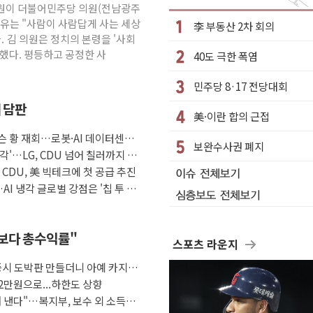
 김원이 더불어민주당 의원(전남광주
성 2명 숨져
이유는 "사람이 사람답게 사는 세상
李 부동산 2차 회의
…'결혼 페널티' 22개 과제 손본다
. 김 의원은 정치의 본령을 '사회
했다. 평등하고 공정한 사
40도 극한 폭염
1명 사망·1명 실종
."국제적 시민 연대로 목소리 내야"
민주당 8·17 전당대회
나흘만에 숨진 채 발견
째 담판
美·이란 합의 근접
아들 체포
슨 황 재회…로봇·AI 데이터센터·
청래…제주 연설서 신경전 고조
보완수사권 폐지
각'…LG, CDU 넘어 칠러까지 묶
극 환영"·野 "졸속 국정"
자 CDU, 美 빅테크에 첫 공급 추진
AI 냉각 글로벌 강점은 '칩 투 칠
금보다 총수익률"
스포츠 라운지
증시 도박판 만들더니 아예 카지노
2만원으로...하한도 상향
 낸다"…복지부, 보수 외 소득월