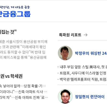
뒤집는 것"
특파원 리포트
오세훈 서울시장이 용산공원 부지에
 것과 관련해 "미래세대의 몫인
라도 동의할 수 없다"며 반대 입
박정우의 워싱턴 24
신의 페이스북을 통해 "용산공원에
내주 부임 앞둔 스틸 美대사, 첫
행사서 "한미동맹 강화 최우선 
트럼프, 사우디에 이스라엘 인정
권 vs 학세권
구…원자력 협정 서명 하루 만에
백악관 텔레프롬프터 직원, 트럼
위기
설 미리 보고 베팅 시장서 10만
 계속 넣어야 할까…당첨 확률·기회
겨
조식이라더니"…신축 아파트 식사 서
장일현의 런던아이
도 5억 차"…신축 아파트 진짜 '로얄