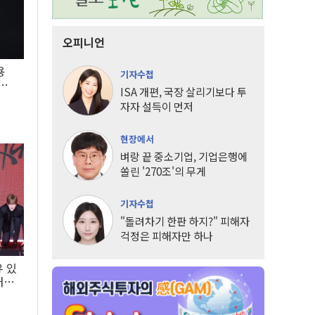
오피니언
용
기자수첩
5년
ISA 개편, 국장 살리기보다 투
자자 설득이 먼저
현장에서
벼랑 끝 중소기업, 기업은행에
쏠린 '270조'의 무게
기자수첩
"돌려차기 한판 하지?" 피해자
걱정은 피해자만 하나
유 있
내는