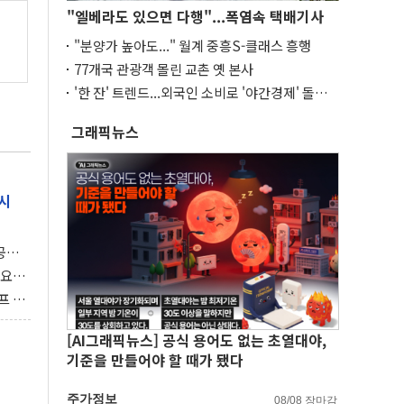
"엘베라도 있으면 다행"...폭염속 택배기사
"분양가 높아도..." 월계 중흥S-클래스 흥행
77개국 관광객 몰린 교촌 옛 본사
'한 잔' 트렌드...외국인 소비로 '야간경제' 돌파
구
그래픽뉴스
시
 공개
과제"
 요
 좌초
프 연
달러 챙
[AI그래픽뉴스] 공식 용어도 없는 초열대야,
기준을 만들어야 할 때가 됐다