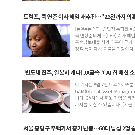
트럼프, 쿡 연준 이사 해임 재추진…"26일까지 의
[뉴욕=뉴스핌] 김민정 특파원 =
쿡 연방준비제도(Fed) 이사 해
주택담보대출 사기 의혹이 근거다
정 다툼이 다시 불붙을 전망이다
[반도체 진주, 일본서 캐다] JX금속 ①AI 칩 배선 
이 기사는 8월 7일 오후 3시55분
GAM(Global Asset Mana
니다. GAM에서 회원 가입을 하면
기사를 보실 수 있습니다. [서울=
서울 중랑구 주택가서 흉기 난동…60대 남성 2명 