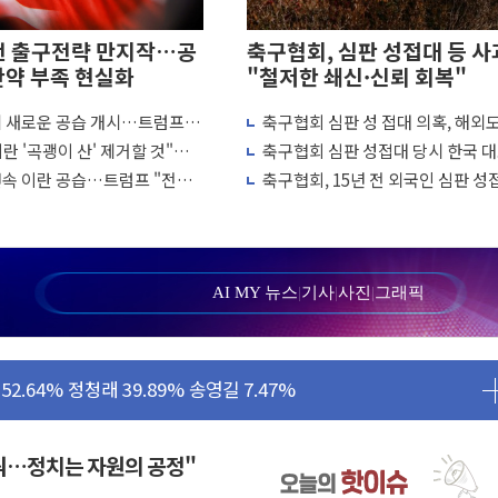
전 출구전략 만지작…공
축구협회, 심판 성접대 등 사
탄약 부족 현실화
"철저한 쇄신·신뢰 회복"
에 새로운 공습 개시…트럼프
축구협회 심판 성 접대 의혹, 해외
'...경북도, 호우 피해·통제구간 없어
 차례"
↑…감독 선임 과정 수사까지 외신
란 '곡괭이 산' 제거할 것"…
축구협회 심판 성접대 당시 한국 
 성공...金 45.42% vs 鄭 44.56%
흘째 이란 야간 공습
7경기 무패 행진
연속 이란 공습…트럼프 "전쟁
축구협회, 15년 전 외국인 심판 성
민석 당대표 후보
냐"
의혹...월드컵·올림픽 예선도 포함
...47.75% vs 42.08%
민석 47.75% 정청래 42.08%
AI MY 뉴스
|
기사
|
사진
|
그래픽
45.09% 정청래 43.27% 송영길 11.63%
52.64% 정청래 39.89% 송영길 7.47%
탄약 부족 현실화
…강원 동해안 강한 비 이어져
꿔…정치는 자원의 공정"
수거차에 치여 사망