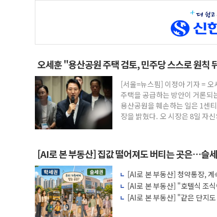
오세훈 "용산공원 주택 검토, 민주당 스스로 원칙 
[서울=뉴스핌] 이정아 기자 = 
주택을 공급하는 방안이 거론되는
용산공원을 훼손하는 일은 1센티
장을 밝혔다. 오 시장은 8일 자
[AI로 본 부동산] 집값 떨어져도 버티는 곳은…슬세
[AI로 본 부동산] 청약통장,
비용 따져보니
[AI로 본 부동산] "호텔식 
비스의 속사정
[AI로 본 부동산] "같은 단지
층' 조건은