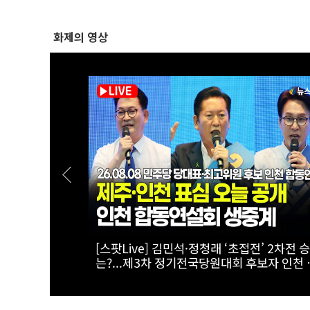
화제의 영상
천 45.09%
[스팟Live] 송영길 “뼈해장국도 3번 끓이면
.08.08 더불
도 안 나와”…정청래 연임에 ‘직격탄’ |
천 합동연설
26.08.08 더불어민주당 당대표·최고위원 
인천 합동연설회