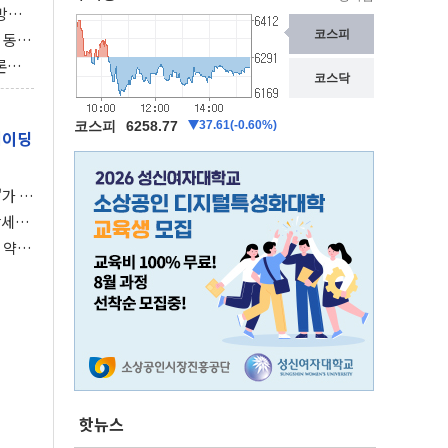
동방위
협에
 동시
동 화
론으
 깃발
레이딩
가 말
강세장
 약세
핫뉴스