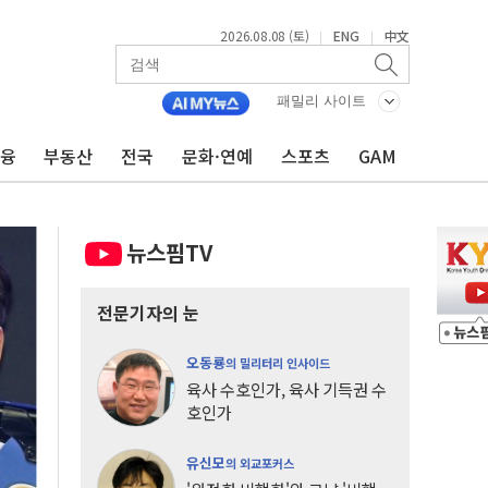
2026.08.08 (토)
ENG
中文
|
|
패밀리 사이트
금융
부동산
전국
문화·연예
스포츠
GAM
뉴스핌TV
전문기자의 눈
오동룡
의 밀리터리 인사이드
육사 수호인가, 육사 기득권 수
호인가
유신모
의 외교포커스