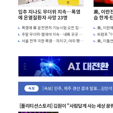
입추 지나도 무더위 지속…폭염
美, 이란
에 온열질환자 사망 23명
습 한계·
폭염에 車 운전면허 기능시험 오전 집중
美, 이란
울진·영덕 '호우특보'-포항 '산사태 주의보
편성…체감온도 38도 넘으면 중단
"이제 우리
주말 무더위·열대야 지속…내륙 곳곳 소
트럼프 "이
[종합] 김민석, 정청래에 '0.86%p' 차 재역전
나기
미군, 사
서울 전역 극한 폭염…자치구, 야외 행사
美, 이틀
인천 합동연설회 나선 송영길·정청래·김
조정·물청소 운영 확대
재개는 아
김민석, 2주차 제주·인천 경선서 정청래에 승리
인사하는 김민석 당대표 후보
[속보] 민주, 제주·인천 경선 결과 발표...김
[속보] 민주, 인천 경선 결과 발표...김민석 
[속보] 민주, 제주 경선 결과 발표...김민석 
이번주 국내 주요 금융일정(8.10~8.14)
속보
美, 이란전 출구전략 만지작…공습 한계·
강릉·동해·삼척 시간당 최대 50㎜ 폭우
[폴리티션스토리] 김원이 "사람답게 사는 세상 꿈
폐기물 수거하다 참변…60대 환경미화원 