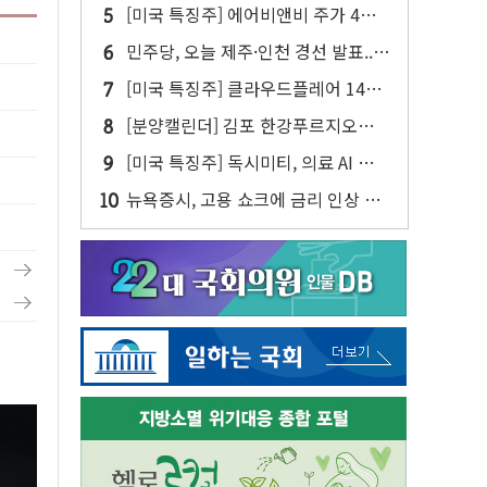
젠슨 황 두 번째 담판
[미국 특징주] 에어비앤비 주가 4년
만에 최고...연간 매출 상향에 투자자
민주당, 오늘 제주·인천 경선 발표...
반색
김민석 '재역전' vs 정청래 '격차 확
[미국 특징주] 클라우드플레어 14%
대'
급등해 신고점...AI 지출 확대에 전망
[분양캘린더] 김포 한강푸르지오리버
상향
프론트 등 3284가구 분양
[미국 특징주] 독시미티, 의료 AI 안전
성 美 1위에 50%대 폭등
뉴욕증시, 고용 쇼크에 금리 인상 우
려 후퇴…S&P500 최고치