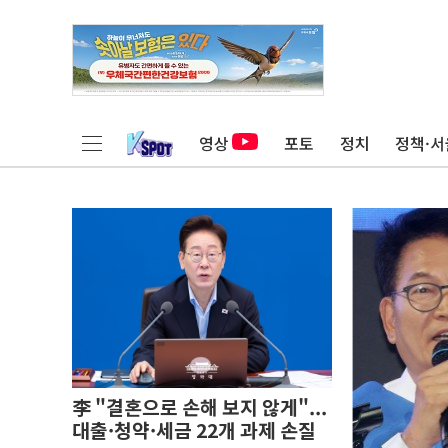
영상
포토
정치
정책·서
李 "결혼으로 손해 보지 않게"...
대출·청약·세금 22개 과제 손질