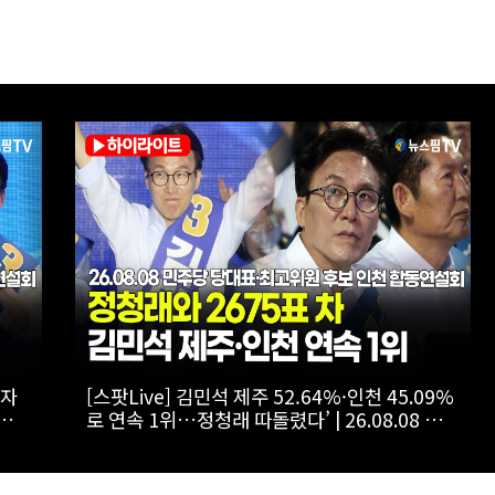
 물
[스팟Live] 정청래, 김민석에 “사과 먼저”…송
영길엔 “사람 고쳐 쓰는 거 아냐” | 26.08.08 더
후보
불어민주당 당대표·최고위원 후보 인천 합동연
설회