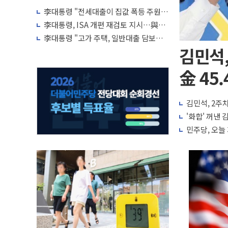
李대통령 "전세대출이 집값 폭등 주원
인…유주택자 제한·규제 강화 검토"
李대통령, ISA 개편 재검토 지시…與
"적극 환영"·野 "졸속 국정"
李대통령 "고가 주택, 일반대출 담보가
치 인정 재고…편법·우회 가능"
김민석,
金 45.
김민석, 2주차
'화합' 꺼낸
민주당, 오늘 