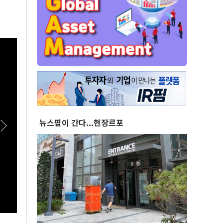
뉴스핌이 간다...현장르포
[스팟Live] 김민석 “누가 김민석보다 국정 방향
[스팟
을 공유했나”…인천서 ‘대체불가’ 외쳤다 |
도 안
26.08.08 더불어민주당 당대표·최고위원 후보
26.
인천 합동연설회
인천