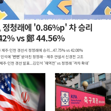
 정청래에 '0.86%p' 차 승리
42% vs 鄭 44.56%
 제주·인천 경선서 정청래에 승리...47.75% vs 42.08%
 김민석에 '뻔뻔' 받아친 정청래…제주 연설서 신경전 고조
제주·인천 경선 발표...김민석 '재역전' vs 정청래 '격차 확대'