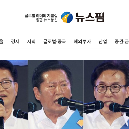
울
경제
사회
글로벌·중국
해외투자
산업
증권·