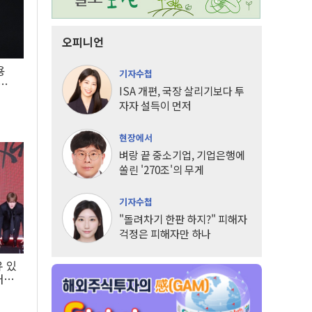
오피니언
용
기자수첩
5년
ISA 개편, 국장 살리기보다 투
자자 설득이 먼저
현장에서
벼랑 끝 중소기업, 기업은행에
쏠린 '270조'의 무게
기자수첩
"돌려차기 한판 하지?" 피해자
걱정은 피해자만 하나
유 있
내는