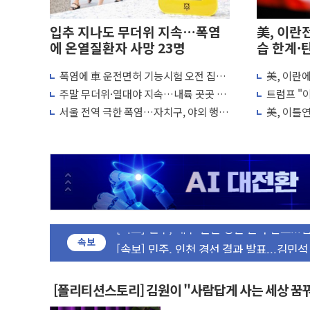
입추 지나도 무더위 지속…폭염
美, 이란
에 온열질환자 사망 23명
습 한계·
폭염에 車 운전면허 기능시험 오전 집중
美, 이란
포항시 재난예산 40억 긴급 투입…고수온 
편성…체감온도 38도 넘으면 중단
"이제 우리
주말 무더위·열대야 지속…내륙 곳곳 소
트럼프 "이
울진·영덕 '호우특보'-포항 '산사태 주의보
나기
미군, 사
서울 전역 극한 폭염…자치구, 야외 행사
美, 이틀
[종합] 김민석, 정청래에 '0.86%p' 차 재역전
조정·물청소 운영 확대
재개는 아
인천 합동연설회 나선 송영길·정청래·김
김민석, 2주차 제주·인천 경선서 정청래에 승리
인사하는 김민석 당대표 후보
[속보] 민주, 제주·인천 경선 결과 발표...김
[속보] 민주, 인천 경선 결과 발표...김민석 
[속보] 민주, 제주 경선 결과 발표...김민석 
속보
이번주 국내 주요 금융일정(8.10~8.14)
美, 이란전 출구전략 만지작…공습 한계·
[폴리티션스토리] 김원이 "사람답게 사는 세상 꿈
강릉·동해·삼척 시간당 최대 50㎜ 폭우