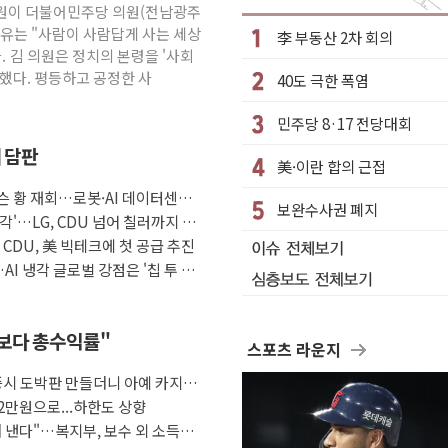
 김원이 더불어민주당 의원(전남광주
수거차에 치여 사망
이유는 "사람이 사람답게 사는 세상
李 부동산 2차 회의
성 2명 숨져
. 김 의원은 정치의 본령을 '사회
했다. 평등하고 공정한 사
40도 극한 폭염
…'결혼 페널티' 22개 과제 손본다
1명 사망·1명 실종
민주당 8·17 전당대회
."국제적 시민 연대로 목소리 내야"
째 담판
美·이란 합의 근접
나흘만에 숨진 채 발견
슨 황 재회…로봇·AI 데이터센터·
아들 체포
보완수사권 폐지
각'…LG, CDU 넘어 칠러까지 묶
청래…제주 연설서 신경전 고조
자 CDU, 美 빅테크에 첫 공급 추진
AI 냉각 글로벌 강점은 '칩 투 칠
금보다 총수익률"
스포츠 라운지
증시 도박판 만들더니 아예 카지노
2만원으로...하한도 상향
 낸다"…복지부, 보수 외 소득월