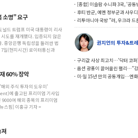
[종합] 이슬람 수니파 3국, '공
협정' 체결… 이스라엘·이란 위
후티 반군, 예멘 정부군과 사우디
혹 소명" 요구
맞설 자체 억지력 강화
공격… 위기 고조되는 또 다른 중
리투아니아 국방 "러, 우크라 드
약고
로 나토 회원국 공격 검토… 거짓
 도널드 트럼프 미국 대통령이 리사
작전"
임 시도를 재개했다. 입증되지 않은
권지언의 투자&트
. 중앙은행 독립성을 둘러싼 법
. 7일(현지시간) 로이터통신과
구리값 사상 최고치…'닥터 코퍼'
하는 경기 신호가 달라졌다
옵션 광풍이 끌어올린 랠리…"
소재 60% 장악
이면에 과열 경고등"
미·일 15년 만의 공동개입…엔화
와의 싸움은 끝나지 않았다
 '해외 주식 투자의 도우미'
gement)에 출고된 프리미엄 기사입
 9000여 해외 종목의 프리미엄
뉴스핌] 이홍규 기자 =
숨져