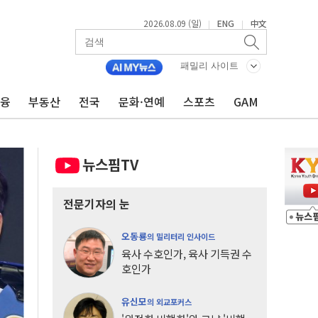
2026.08.09 (일)
ENG
中文
|
|
패밀리 사이트
금융
부동산
전국
문화·연예
스포츠
GAM
뉴스핌TV
전문기자의 눈
오동룡
의 밀리터리 인사이드
육사 수호인가, 육사 기득권 수
호인가
유신모
의 외교포커스