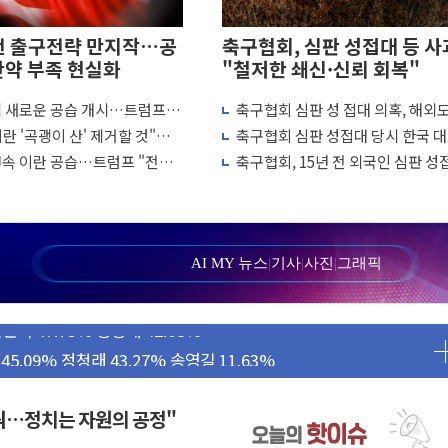
전 출구전략 만지작…공
축구협회, 심판 성접대 등 사
탄약 부족 현실화
"철저한 쇄신·신뢰 회복"
에 새로운 공습 개시…트럼프
축구협회 심판 성 접대 의혹, 해외
양식장 복구·지원 '총력'
 차례"
↑…감독 선임 과정 수사까지 외신
란 '곡괭이 산' 제거할 것"…
축구협회 심판 성접대 당시 한국 
'...경북도, 호우 피해·통제구간 없어
흘째 이란 야간 공습
7경기 무패 행진
연속 이란 공습…트럼프 "전쟁
축구협회, 15년 전 외국인 심판 성
 성공...金 45.42% vs 鄭 44.56%
냐"
의혹...월드컵·올림픽 예선도 포함
민석 당대표 후보
...47.75% vs 42.08%
AI MY 뉴스
|
기사
|
사진
|
그래픽
민석 47.75% 정청래 42.08%
45.09% 정청래 43.27% 송영길 11.63%
52.64% 정청래 39.89% 송영길 7.47%
탄약 부족 현실화
꿔…정치는 자원의 공정"
…강원 동해안 강한 비 이어져