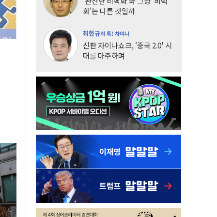
'완전한 비핵화'와 그냥 '비핵
화'는 다른 것일까
최헌규
의 톡! 차이나
신판 차이나쇼크, '중국 2.0' 시
대를 마주하며