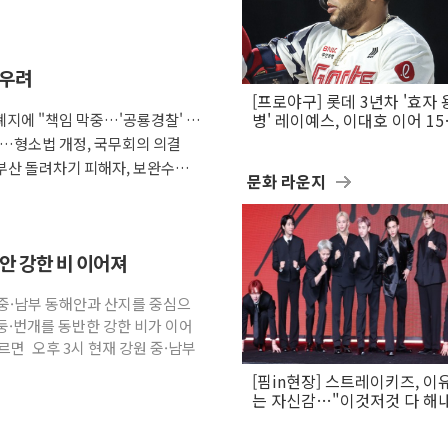
 우려
[프로야구] 롯데 3년차 '효자 
지에 "책임 막중…'공룡경찰' 우
병' 레이예스, 이대호 이어 1
만의 롯데 타격왕 도전
다…형소법 개정, 국무회의 의결
부산 돌려차기 피해자, 보완수사
문화 라운지
해안 강한 비 이어져
원 중·남부 동해안과 산지를 중심으
둥·번개를 동반한 강한 비가 이어
면 오후 3시 현재 강원 중·남부
[핌in현장] 스트레이키즈, 이
는 자신감…"이것저것 다 해
활동 할 것"