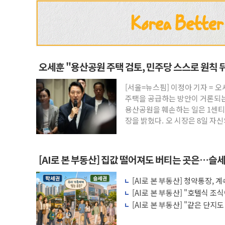
오세훈 "용산공원 주택 검토, 민주당 스스로 원칙 
[서울=뉴스핌] 이정아 기자 = 
주택을 공급하는 방안이 거론되는
용산공원을 훼손하는 일은 1센티
장을 밝혔다. 오 시장은 8일 자
[AI로 본 부동산] 집값 떨어져도 버티는 곳은…슬세
[AI로 본 부동산] 청약통장,
비용 따져보니
[AI로 본 부동산] "호텔식 
비스의 속사정
[AI로 본 부동산] "같은 단지
층' 조건은