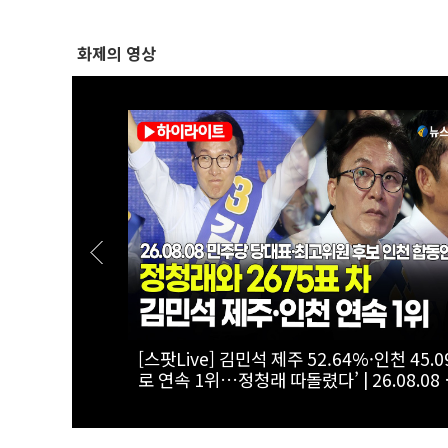
화제의 영상
과 먼저”…송
[스팟Live] 김민석·정청래 ‘초접전’ 2차전 
.08.08 더
는?...제3차 정기전국당원대회 후보자 인천
인천 합동연
연설회 생중계 | 26.08.08