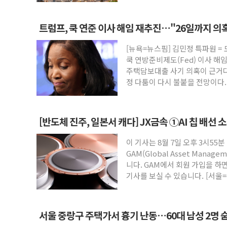
트럼프, 쿡 연준 이사 해임 재추진…"26일까지 의
[뉴욕=뉴스핌] 김민정 특파원 =
쿡 연방준비제도(Fed) 이사 해
주택담보대출 사기 의혹이 근거다
정 다툼이 다시 불붙을 전망이다
[반도체 진주, 일본서 캐다] JX금속 ①AI 칩 배선 
이 기사는 8월 7일 오후 3시55분
GAM(Global Asset Mana
니다. GAM에서 회원 가입을 하면
기사를 보실 수 있습니다. [서울=
서울 중랑구 주택가서 흉기 난동…60대 남성 2명 