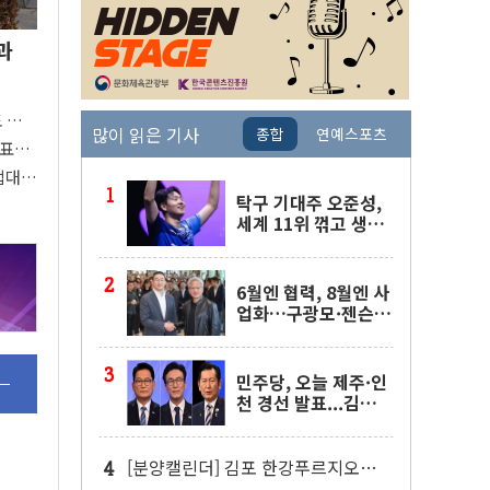
과
도 관심
많이 읽은 기사
종합
연예스포츠
 주목
대표팀
접대
탁구 기대주 오준성,
세계 11위 꺾고 생애
첫 WTT 챔피언스 4
강행
6월엔 협력, 8월엔 사
업화…구광모·젠슨
황 두 번째 담판
민주당, 오늘 제주·인
천 경선 발표...김민석
'재역전' vs 정청래
'격차 확대'
[분양캘린더] 김포 한강푸르지오리버