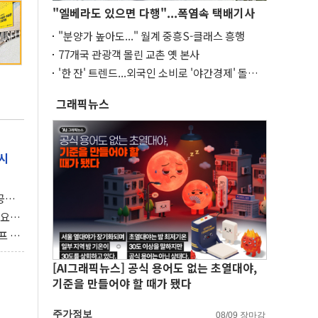
"엘베라도 있으면 다행"...폭염속 택배기사
"분양가 높아도..." 월계 중흥S-클래스 흥행
77개국 관광객 몰린 교촌 옛 본사
'한 잔' 트렌드...외국인 소비로 '야간경제' 돌파
구
그래픽뉴스
시
 공개
과제"
 요
 좌초
프 연
달러 챙
[AI그래픽뉴스] 공식 용어도 없는 초열대야,
기준을 만들어야 할 때가 됐다