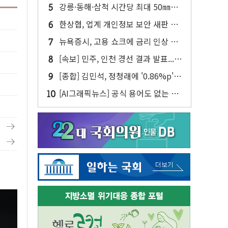
프론트 등 3284가구 분양
강릉·동해·삼척 시간당 최대 50㎜
폭우…강원 동해안 강한 비 이어져
한상협, 업계 개인정보 보안 새판 짠
다…'자율규제단체' 타진
뉴욕증시, 고용 쇼크에 금리 인상 우
려 후퇴…S&P500 최고치
[속보] 민주, 인천 경선 결과 발표...김
민석 45.09% 정청래 43.27% 송영
[종합] 김민석, 정청래에 '0.86%p'
길 11.63%
차 재역전 성공...金 45.42% vs 鄭
[AI그래픽뉴스] 공식 용어도 없는 초
44.56%
열대야, 기준을 만들어야 할 때가 됐
다