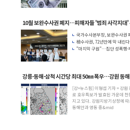
액 공제 기준 개편 검토
10월 보완수사권 폐지…피해자들 '범죄 사각지대'
국가수사본부장, 보완수사권 폐
려 해소"
檢수사권, 72년만에 막 내린
"마지막 구원"…집단 성폭행·
권 폐지 '우려'
강릉·동해·삼척 시간당 최대 50㎜ 폭우…강원 동
[강=뉴스핌] 이형섭 기자 = 강
로 호우특보가 발효된 가운데 천
지고 있다. 강원지방기상청에 따르
동해안과 영동 중&mid