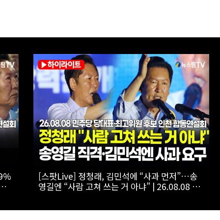
승자
[스팟Live] 환호 속 입장해 나란히 ‘찰칵’…서로
 합동
‘저격 연설’ 들을 때 후보들 표정은? | 26.08.08
더불어민주당 당대표·최고위원 후보 인천 합동
연설회