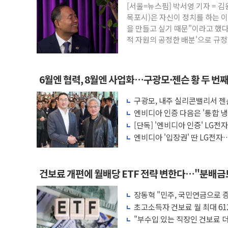
[서울=뉴스핌] 박서영 기자 =
폐기물 수거하다 참변…60대 환경미화원 
목포시)은 자신이 정치를 하는 
서울 중랑구 주택가서 흉기 난동…60대 남
을 만들고 싶기 때문"이라고 했다
적 자원의 공정한 배분'으로 규정
李대통령 "결혼 때문에 손해 보는 일 없게"
여수 오동도 인근 해상서 모터보트 전복…
추미애, '위안부' 피해자 기림의 날 참석..
6월엔 협력, 8월엔 사업화…구광모·젠슨 황 두 번
인천 선재도 갯벌서 해루질 중 실종 60대 
구광모, 내주 실리콘밸리서 젠
인천서 말다툼 중 어머니 흉기 살해 10대 
모빌리티 구체화
엔비디아 인증 다음은 '통합 냉
'화합' 꺼낸 김민석에 '뻔뻔' 받아친 정
는다
[단독] '엔비디아 인증' LG전
엔비디아 '입장권' 딴 LG전자…
러'
건보료 개편에 월배당 ETF 전략 변한다…"분배
장동혁 "민주, 국민연금으로 
차릴 판"
초고소득자 건보료 월 최대 61
"부수입 있는 직장인 건보료 더