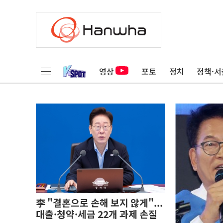
영상
포토
정치
정책·서
李 "결혼으로 손해 보지 않게"...
대출·청약·세금 22개 과제 손질