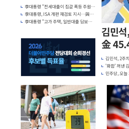
李대통령 "전세대출이 집값 폭등 주원
인…유주택자 제한·규제 강화 검토"
李대통령, ISA 개편 재검토 지시…與
"적극 환영"·野 "졸속 국정"
李대통령 "고가 주택, 일반대출 담보가
치 인정 재고…편법·우회 가능"
김민석,
金 45.
김민석, 2주차
'화합' 꺼낸
민주당, 오늘 