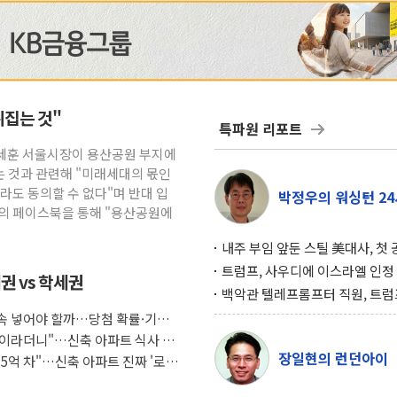
뒤집는 것"
특파원 리포트
오세훈 서울시장이 용산공원 부지에
 것과 관련해 "미래세대의 몫인
라도 동의할 수 없다"며 반대 입
박정우의 워싱턴 24
신의 페이스북을 통해 "용산공원에
내주 부임 앞둔 스틸 美대사, 첫
행사서 "한미동맹 강화 최우선 
트럼프, 사우디에 이스라엘 인정
권 vs 학세권
구…원자력 협정 서명 하루 만에
백악관 텔레프롬프터 직원, 트럼
위기
설 미리 보고 베팅 시장서 10만
 계속 넣어야 할까…당첨 확률·기회
겨
조식이라더니"…신축 아파트 식사 서
장일현의 런던아이
도 5억 차"…신축 아파트 진짜 '로얄