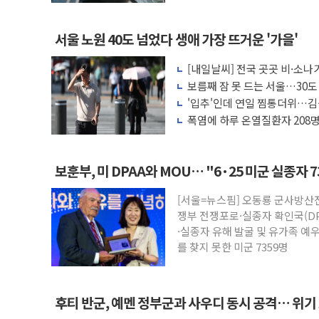
서울 노원 40도 넘었다 생애 가장 뜨거운 '가을'
[내일날씨] 전국 곳곳 비·소나기
보름째 잠 못 드는 서울…30도
호'
'입추'인데 연일 찜통더위…김
나도 즉시대응"
폭염에 하루 온열질환자 208명
마리 폐사
보훈부, 미 DPAA와 MOU… "6·25 미군 실종자 
[서울=뉴스핌] 오동룡 군사방산
쟁부 전쟁포로·실종자 확인국(DP
·실종자 유해 발굴 및 유가족 예
를 찾지 못한 미군 7359명
후티 반군, 예멘 정부군과 사우디 동시 공격… 위기
고