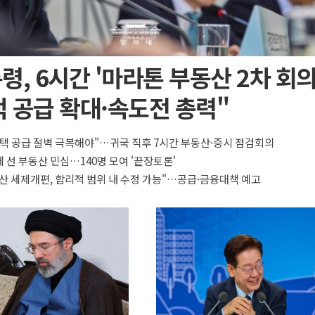
령, 6시간 '마라톤 부동산 2차 회의
 공급 확대·속도전 총력"
택 공급 절벽 극복해야"…귀국 직후 7시간 부동산·증시 점검회의
 선 부동산 민심…140명 모여 '끝장토론'
산 세제개편, 합리적 범위 내 수정 가능"…공급·금융대책 예고