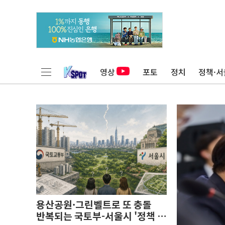
영상
포토
정치
정책·서
용산공원·그린벨트로 또 충돌
반복되는 국토부-서울시 '정책 엇