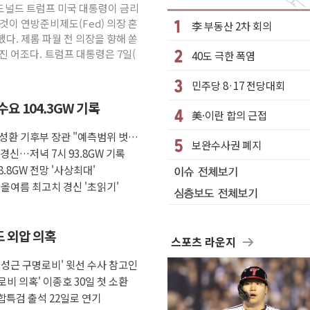
 도널드 트럼프 미국 대통령이 금리
부과…美 태양광주 급등
것이 연방준비제도(Fed) 의장 혼
李 부동산 2차 회의
다. 제롬 파월 전 의장을 향해 쏟
진 어조다. 트럼프 대통령은 7일(
40도 극한 폭염
망해도 놀랍지 않아"
W 태양광 착공…여의도 1.6배 규모
민주당 8·17 전당대회
하락...금융주 낙폭 커
요 104.3GW 기록
美·이란 합의 근접
"정부정책 아냐" 해명
성환 기후부 장관 "예측범위 벗어
 8~9일 최대 100mm 호우
보완수사권 폐지
경신…저녁 7시 93.8GW 기록
' 체결… 수니파 국가들의 새 안보 협력 구도
.8GW 전망 '사상최대'
올여름 최고치 경신 '초읽기'
도 외압 의혹
스포츠 라운지
임성근 구명로비' 윗선 수사 참고인
로비 의혹' 이종호 30일 첫 소환
종합특검 출석 22일로 연기