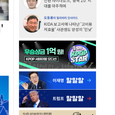
신판 차이나쇼크, '중국 2.0' 시
대를 마주하며
오동룡
의 밀리터리 인사이드
KIDA 보고서에 나타난 '고비용
'
저효율' 사관생도 양성의 '민낯'