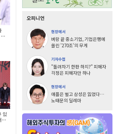
오피니언
타
현장에서
LG
벼랑 끝 중소기업, 기업은행에
쏠린 '270조'의 무게
기자수첩
"돌려차기 한판 하지?" 피해자
걱정은 피해자만 하나
현장에서
애플은 벌고 삼성은 잃었다…
노태문의 딜레마
유 있
내는