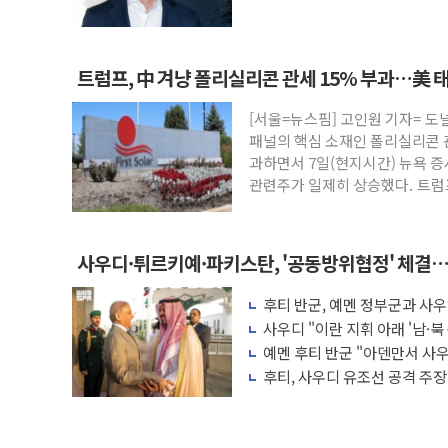
트럼프, 中 겨냥 폴리실리콘 관세 15% 부과…美 
[서울=뉴스핌] 고인원 기자= 도
패널의 핵심 소재인 폴리실리콘 
과하면서 7일(현지시간) 뉴욕 증
관련주가 일제히 상승했다. 트
사우디·튀르키예·파키스탄, '공동방위협정' 체결…
협력 구도
후티 반군, 예멘 정부군과 사
다른 중동 화약고
사우디 "이란 지휘 아래 '남·북
항만 표적"
예멘 후티 반군 "아덴만서 사우
격"
후티, 사우디 유조선 공격 주