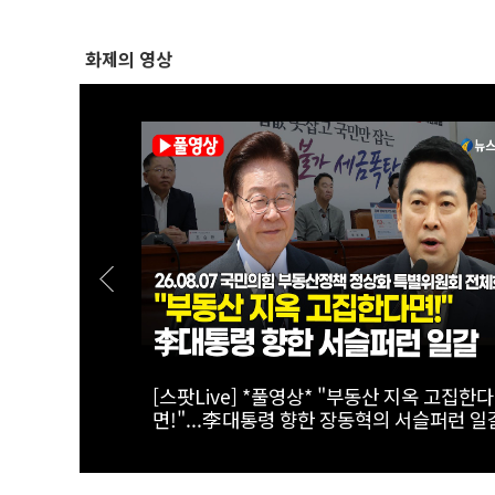
화제의 영상
해자, 국가가
[스팟Live] 한자리에 모인 장군들...李대통령
어"｜
이상렬 대장 등 진급 장성 4명에 삼정검 수치
찬
접 수여｜26.08.07 장성 진급·삼정검 수치 
여식