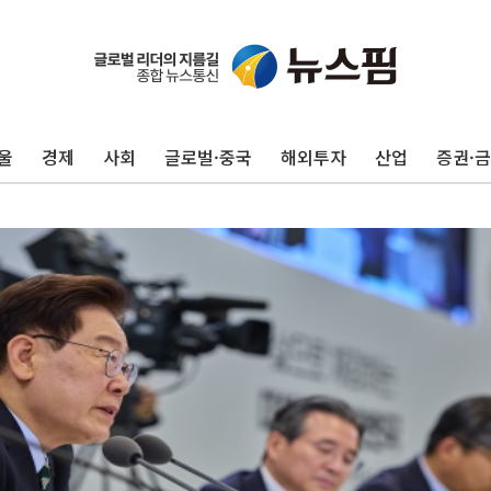
울
경제
사회
글로벌·중국
해외투자
산업
증권·