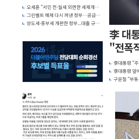
박자'
오세훈 "서민 전·월세 외면한 세제개
편"…용산공원 훼손 안 돼
그린벨트 해제 다시 꺼낸 정부…공급난
해소 '단기 효과' 불투명
양도세·종부세 개편한 정부...대출 규제
완화·신규 공급 대책 내놓나
李 대통
"전폭적
李대통령 "주
李대통령 앞에
구윤철 "부동