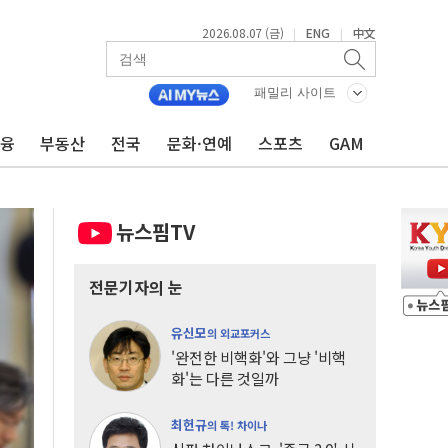
2026.08.07 (금)
ENG
中文
|
|
패밀리 사이트
금융
부동산
전국
문화·연예
스포츠
GAM
뉴스핌TV
전문기자의 눈
유신모
의 외교포커스
'완전한 비핵화'와 그냥 '비핵
화'는 다른 것일까
최헌규
의 톡! 차이나