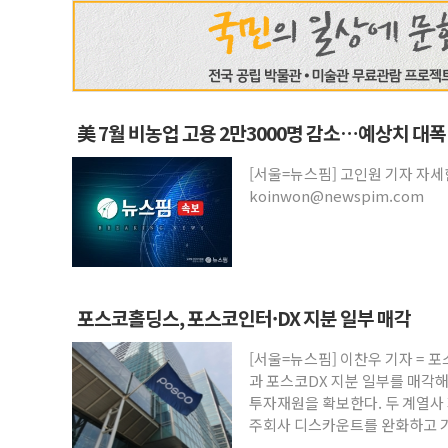
美 7월 비농업 고용 2만3000명 감소…예상치 대폭
[서울=뉴스핌] 고인원 기자 자
koinwon@newspim.com
포스코홀딩스, 포스코인터·DX 지분 일부 매각
[서울=뉴스핌] 이찬우 기자 =
과 포스코DX 지분 일부를 매각해
투자재원을 확보한다. 두 계열사 
주회사 디스카운트를 완화하고 