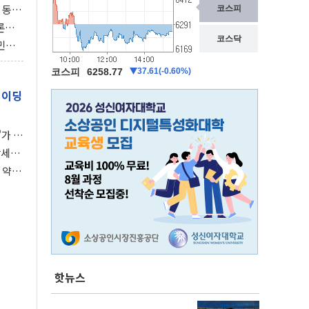
 동시
동 화
론으
 깃발
민간
감 극
레이딩
가 말
강세장
 약세
핫뉴스