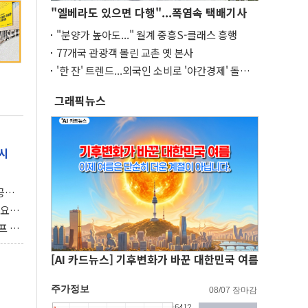
"엘베라도 있으면 다행"...폭염속 택배기사
"분양가 높아도..." 월계 중흥S-클래스 흥행
77개국 관광객 몰린 교촌 옛 본사
'한 잔' 트렌드...외국인 소비로 '야간경제' 돌파
구
그래픽뉴스
시
 공개
과제"
 요
 좌초
프 연
달러 챙
[AI 카드뉴스] 기후변화가 바꾼 대한민국 여름