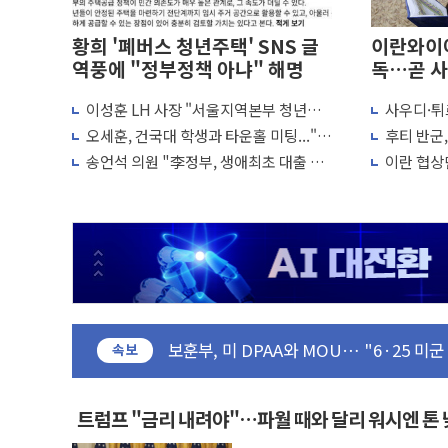
황희 '폐버스 청년주택' SNS 글
이란와이어
역풍에 "정부정책 아냐" 해명
독…곧 사
이성훈 LH 사장 "서울지역본부 청년주
사우디·튀
이란의 핵심 원유 수출항 '하르그섬', 최근
택으로"…직원 사기 회복도 숙제
협정' 체
오세훈, 건국대 학생과 타운홀 미팅..."청
후티 반군
美 고용 쇼크에 엔화 장중 급등…시장은 "
협력 구도
년 주택 7.4만가구 공급 실현"
격… 위기
송언석 의원 "李정부, 생애최초 대출 6억
이란 협상단
[AI MY 뉴스] 뉴욕 반도체주 프리뷰...美
묶고 평균 15억 아파트 사라고 해"
외교...더
뉴욕증시 프리뷰, 美 고용 쇼크에 금리 인
[종합] 美 7월 고용 2만3000명 감소 '쇼
[사진] 이슬람 수니파 3개국, 공동방위협
뉴욕증시 개장 전 특징주...아틀라시안
보훈부, 미 DPAA와 MOU… "6·25 미
트럼프 "금리 내려야"…파월 때와 달리 워
속보
특정 정치인 측근 포항시 정책특보 내정설..
李 "해남 태양광, 대한민국 다음 100년
트럼프 "금리 내려야"…파월 때와 달리 워시엔 톤
李 대통령, '6시간 마라톤 부동산 2차 회