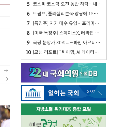
참여…'공사비 인상 불가' 조건
코스피·코스닥 오전 동반 하락…내
린 종목이 두 배 넘어
트럼프, 폴리실리콘·태양광에 15%
관세…한국 등엔 '합산 상한' 적용
[특징주] 저가 매수 유입…프리마켓
대형주 소폭 반등
[미국 특징주] 스페이스X, 테라팹 부
지에 천연가스 발전소 건설 예정
국평 분양가 30억...드파인 아르티아
15가구 '줍줍' 나왔다
[모닝 리포트] "씨이랩, AI 데이터센
터 구축 수혜 본격화…성장 시동"