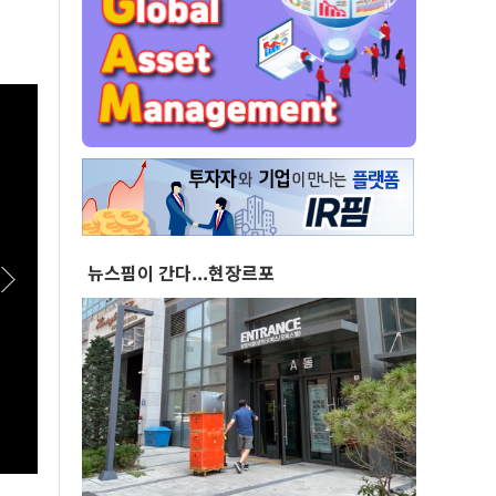
뉴스핌이 간다...현장르포
[실전! 해외주식] 광둥성 반도체 생태계 리더 '캔
[실전
세미', 창업판 상장 도전
AAD