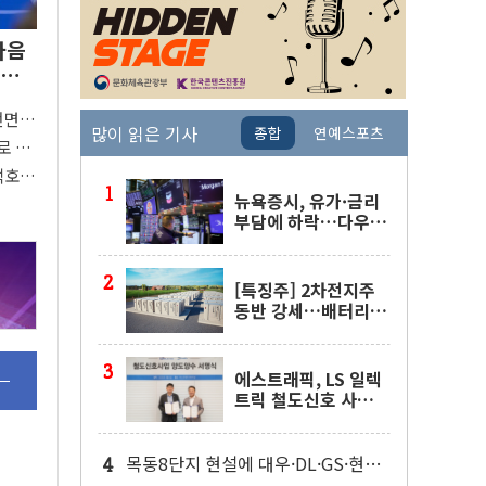
다음
 완
전면
많이 읽은 기사
종합
연예스포츠
"
로 활
 착수
택호
지
뉴욕증시, 유가·금리
부담에 하락…다우 5
거래일 랠리 '마침표'
[특징주] 2차전지주
동반 강세…배터리3
사 일제히 상승
에스트래픽, LS 일렉
트릭 철도신호 사업
인수 계약
목동8단지 현설에 대우·DL·GS·현산