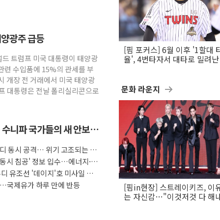
태양광주 급등
[핌 포커스] 6월 이후 '1할대 
널드 트럼프 미국 대통령이 태양광
율', 4번타자서 대타로 밀려난 
문보경
관련 수입품에 15%의 관세를 부
시 개장 전 거래에서 미국 태양광
문화 라운지
럼프 대통령은 전날 폴리실리콘으로
 수니파 국가들의 새 안보
우디 동시 공격… 위기 고조되는 또
 동시 침공' 정보 입수…에너지·
디 유조선 '데이지'호 미사일 공
장…국제유가 하루 만에 반등
[핌in현장] 스트레이키즈, 이
는 자신감…"이것저것 다 해
활동 할 것"