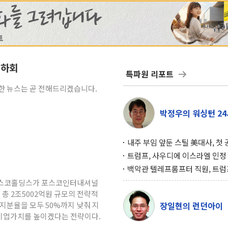
 하회
특파원 리포트
세한 뉴스는 곧 전해드리겠습니다.
박정우의 워싱턴 24
내주 부임 앞둔 스틸 美대사, 첫
행사서 "한미동맹 강화 최우선 
트럼프, 사우디에 이스라엘 인정
구…원자력 협정 서명 하루 만에
백악관 텔레프롬프터 직원, 트럼
위기
설 미리 보고 베팅 시장서 10만
 포스코홀딩스가 포스코인터내셔널
겨
 총 2조5002억원 규모의 전략적
지분율을 모두 50%까지 낮춰 지
장일현의 런던아이
기업가치를 높이겠다는 전략이다.