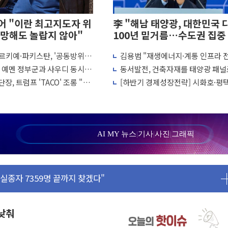
 "이란 최고지도자 위
李 "해남 태양광, 대한민국 
망해도 놀랍지 않아"
100년 밑거름…수도권 집중
화 전환점"
르키예·파키스탄, '공동방위
김용범 "재생에너지·계통 인프라 
 1주일 이상 '올스톱'… 美 해상봉쇄 영향
결… 수니파 국가들의 새 안보
개편…8월 '국가 에너지 비전' 발표
, 예멘 정부군과 사우디 동시 공
동서발전, 건축자재를 태양광 패널
또 개입했나" 촉각
 고조되는 또 다른 중동 화약고
용한다…차세대 에너지 기술 실증
장, 트럼프 'TACO' 조롱 "쇼
[하반기 경제성장전략] 시화호·평
 고용 쇼크에 반도체주 '활짝'
 이상 필요 없다"
에 대규모 태양광 추진…재생에너
상 우려 후퇴…나스닥 선물 1%대 상승
100GW 속도
크'…9월 금리 인상 기대 후퇴
정 체결
AI MY 뉴스
|
기사
|
사진
|
그래픽
·클라우드플레어·태양광주↑ VS 트레이드데스크·웬디스↓
군 실종자 7359명 끝까지 찾겠다"
시엔 톤 낮춰
.포항시 '시끌'
 밑거름…수도권 집중 완화 전환점"
 낮춰
의' 주재… "전폭적 공급 확대·속도전 총력"