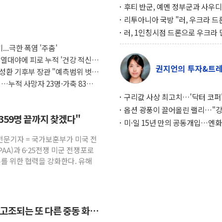
후티 반군, 예멘 정부군과 사우디
공격… 위기 고조되는 또 다른 중
리투아니아 국방 "러, 우크라 드
약고
로 나토 회원국 공격 검토… 거짓
러, 1인칭시점 드론으로 우크라 
작전"
인 '사파리' 공격… 시민들 공포
...극한 폭염 '주춤'
대화 전략
 열대야에 피로 누적 '건강 적신
권지언의 투자&트
성환 기후부 장관 "예측범위 벗어
…누적 사망자 23명·가축 83만
구리값 사상 최고치…'닥터 코퍼'
하는 경기 신호가 달라졌다
옵션 광풍이 끌어올린 랠리…"
7359명 끝까지 찾겠다"
이면에 과열 경고등"
미·일 15년 만의 공동개입…엔화
와의 싸움은 끝나지 않았다
전문기자 = 국가보훈부가 미국 전
AA)과 6·25전쟁 미군 전쟁포로
우를 위한 협력을 강화한다. 유해
 고조되는 또 다른 중동 화약