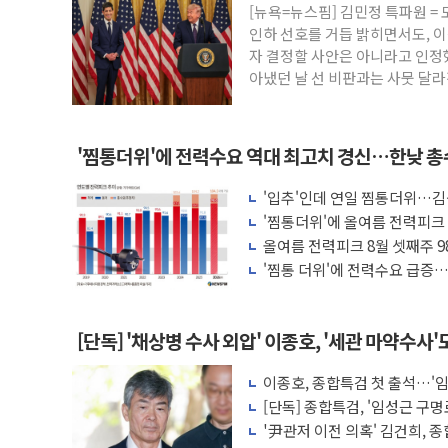
[뉴욕=뉴스핌] 김민정 특파원 =
트럼프, 中 겨냥 폴리실리콘 관세 15% 
인하 선호를 거듭 밝히면서도, 이
[사진] 빈살만과 에르도안의 만남
자 결정할 사안은 아니라고 인정했
아냈던 날 선 비판과는 사뭇 달라
이란와이어 "이란 최고지도자 위독…곧 사
남동발전, 해남군에 국내 최대 규모 400M
[인도증시] 중동 불안 속 유가 상승에 소폭 
'찜통더위'에 전력수요 역대 최고치 경신…한낮 총수
황희 '폐버스 청년주택' SNS 글 역풍에 
'입추'인데 연일 찜통더위…김
폭염 누그러지고 가뭄 숙지나...경북동해안권
나도 즉시대응"
'찜통더위'에 올여름 전력피크 
사우디·튀르키예·파키스탄, '공동방위협정
올여름 전력피크 8월 셋째주 98
'찜통 더위'에 전력수요 급증…
[단독] '채상병 수사 외압' 이종호, '세관 마약수사'
이종호, 종합특검 첫 출석…'
[단독] 종합특검, '임성근 구명
'尹관저 이전 의혹' 김건희, 