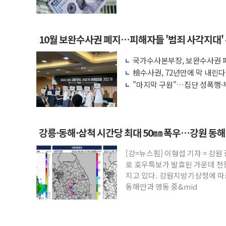
액 공제 기준 개편 검토
10월 보완수사권 폐지…피해자들 '범죄 사각지대'
국가수사본부장, 보완수사권 폐
려 해소"
檢수사권, 72년만에 막 내린
"마지막 구원"…집단 성폭행·
권 폐지 '우려'
강릉·동해·삼척 시간당 최대 50㎜ 폭우…강원 동
[강=뉴스핌] 이형섭 기자 = 강
로 호우특보가 발효된 가운데 천
지고 있다. 강원지방기상청에 따르
동해안과 영동 중&mid