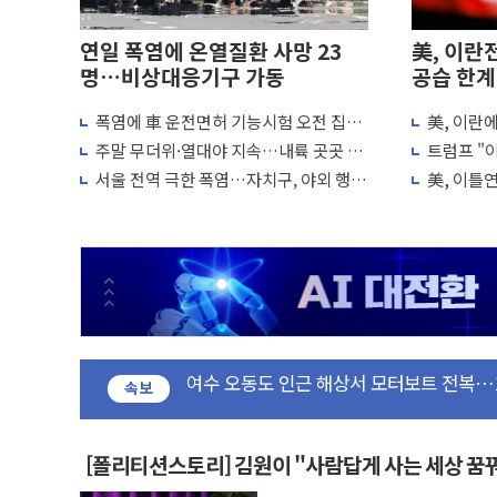
연일 폭염에 온열질환 사망 23
美, 이란
명…비상대응기구 가동
공습 한계
폭염에 車 운전면허 기능시험 오전 집중
美, 이란
이번주 국내 주요 금융일정(8.10~8.14)
편성…체감온도 38도 넘으면 중단
"이제 우리
주말 무더위·열대야 지속…내륙 곳곳 소
트럼프 "이
나기
미군, 사
美, 이란전 출구전략 만지작…공습 한계·
서울 전역 극한 폭염…자치구, 야외 행사
美, 이틀
조정·물청소 운영 확대
재개는 아
강릉·동해·삼척 시간당 최대 50㎜ 폭우
폐기물 수거하다 참변…60대 환경미화원 
서울 중랑구 주택가서 흉기 난동…60대 남
李대통령 "결혼 때문에 손해 보는 일 없게"
여수 오동도 인근 해상서 모터보트 전복…
추미애, '위안부' 피해자 기림의 날 참석..
속보
인천 선재도 갯벌서 해루질 중 실종 60대 
인천서 말다툼 중 어머니 흉기 살해 10대 
[폴리티션스토리] 김원이 "사람답게 사는 세상 꿈
'화합' 꺼낸 김민석에 '뻔뻔' 받아친 정