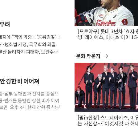
 우려
[프로야구] 롯데 3년차 '효자 
지에 "책임 막중…'공룡경찰' 우
병' 레이예스, 이대호 이어 1
만의 롯데 타격왕 도전
다…형소법 개정, 국무회의 의결
부산 돌려차기 피해자, 보완수사
문화 라운지
해안 강한 비 어어져
원 중·남부 동해안과 산지를 중심으
둥·번개를 동반한 강한 비가 이어
면 오후 3시 현재 강원 중·남부
[핌in현장] 스트레이키즈, 이
는 자신감…"이것저것 다 해
활동 할 것"