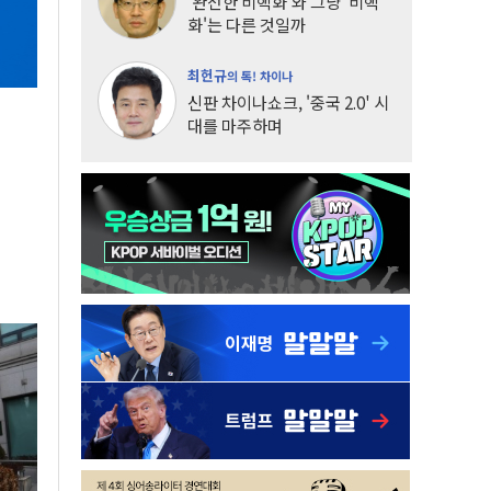
'완전한 비핵화'와 그냥 '비핵
화'는 다른 것일까
최헌규
의 톡! 차이나
신판 차이나쇼크, '중국 2.0' 시
대를 마주하며