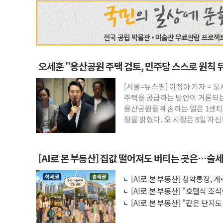
오세훈 "용산공원 주택 검토, 민주당 스스로 원칙 
[서울=뉴스핌] 이정아 기자 = 
주택을 공급하는 방안이 거론되는
용산공원을 훼손하는 일은 1센티
장을 밝혔다. 오 시장은 8일 자
[AI로 본 부동산] 집값 떨어져도 버티는 곳은…슬세
[AI로 본 부동산] 청약통장,
비용 따져보니
[AI로 본 부동산] "호텔식 
비스의 속사정
[AI로 본 부동산] "같은 단지
층' 조건은