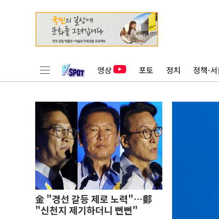
영상
포토
정치
정책·서
金 "경선 갈등 제로 노력"…鄭
"신천지 제기하더니 뻔뻔"