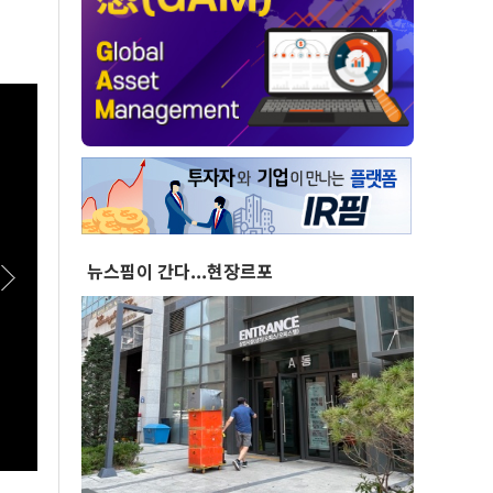
뉴스핌이 간다...현장르포
[스팟Live] 김민석·정청래 ‘초접전’ 2차전 승자
[스팟
는?...제3차 정기전국당원대회 후보자 인천 합동
석, 
연설회 생중계 | 26.08.08
당대표