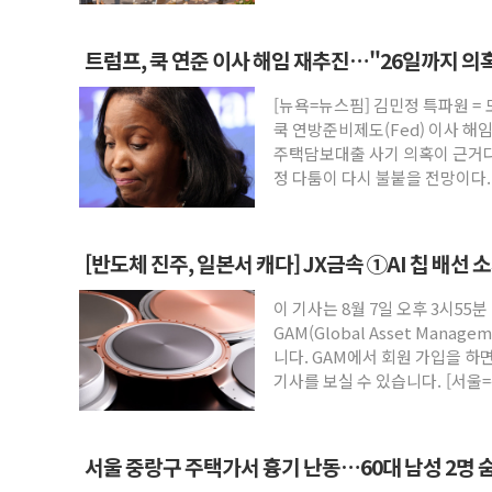
트럼프, 쿡 연준 이사 해임 재추진…"26일까지 의
[뉴욕=뉴스핌] 김민정 특파원 =
쿡 연방준비제도(Fed) 이사 해
주택담보대출 사기 의혹이 근거다
정 다툼이 다시 불붙을 전망이다
[반도체 진주, 일본서 캐다] JX금속 ①AI 칩 배선 
이 기사는 8월 7일 오후 3시55분
GAM(Global Asset Mana
니다. GAM에서 회원 가입을 하면
기사를 보실 수 있습니다. [서울=
서울 중랑구 주택가서 흉기 난동…60대 남성 2명 