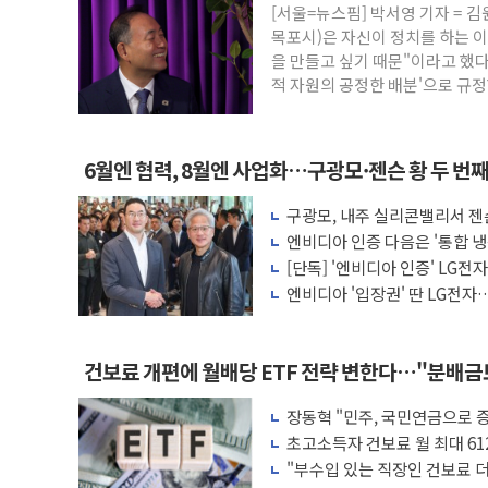
李대통령, ISA 개편 재검토 지시…與 "적
[서울=뉴스핌] 박서영 기자 =
목포시)은 자신이 정치를 하는 
동해중부 전 해상 풍랑주의보…10일까지 최
을 만들고 싶기 때문"이라고 했다
연일 폭염에 온열질환 사망 23명…정부,
적 자원의 공정한 배분'으로 규정
中 전방위 아파트 부양, 수도 베이징도 부
인제 용대리 계곡서 수위 상승으로 피서객
6월엔 협력, 8월엔 사업화…구광모·젠슨 황 두 번
동해시, 11~14일 '별똥별 멍' 운영…페
강원 중·남부 동해안 시간당 50mm 이
구광모, 내주 실리콘밸리서 젠
모빌리티 구체화
청양 밭에서 일하던 90대 숨져…온열질환
엔비디아 인증 다음은 '통합 냉
는다
[단독] '엔비디아 인증' LG전
폭염에 車 운전면허 기능시험 오전 집중 
엔비디아 '입장권' 딴 LG전자…
러'
건보료 개편에 월배당 ETF 전략 변한다…"분배
장동혁 "민주, 국민연금으로 
차릴 판"
초고소득자 건보료 월 최대 61
"부수입 있는 직장인 건보료 더