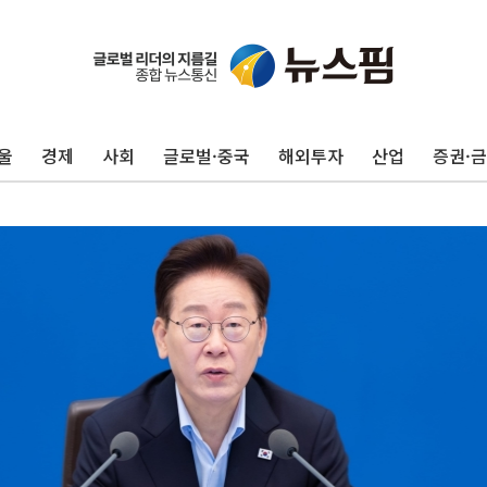
울
경제
사회
글로벌·중국
해외투자
산업
증권·