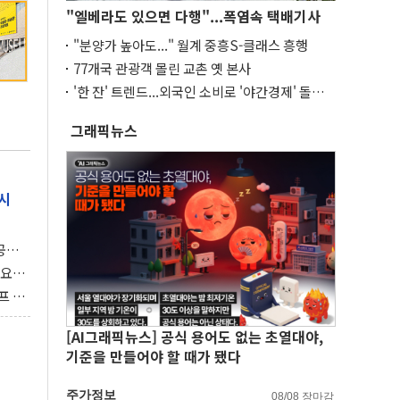
"엘베라도 있으면 다행"...폭염속 택배기사
"분양가 높아도..." 월계 중흥S-클래스 흥행
77개국 관광객 몰린 교촌 옛 본사
'한 잔' 트렌드...외국인 소비로 '야간경제' 돌파
구
그래픽뉴스
시
 공개
과제"
 요
 좌초
프 연
달러 챙
[AI그래픽뉴스] 공식 용어도 없는 초열대야,
기준을 만들어야 할 때가 됐다