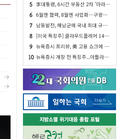
만에 최고...연간 매출 상향에 투자자
李대통령, 6시간 부동산 2차 '마라톤'
반색
회의…"전폭적 공급 확대·속도전 총
6월엔 협력, 8월엔 사업화…구광모·
력"
젠슨 황 두 번째 담판
남동발전, 해남군에 국내 최대 규모
400MW 태양광 착공…여의도 1.6배
[미국 특징주] 클라우드플레어 14%
규모
급등해 신고점...AI 지출 확대에 전망
뉴욕증시 프리뷰, 美 고용 쇼크에 금
상향
리 인상 우려 후퇴…나스닥 선물 1%
뉴욕증시 개장 전 특징주...아틀라시
대 상승
안·클라우드플레어·태양광주↑ VS
트레이드데스크·웬디스↓