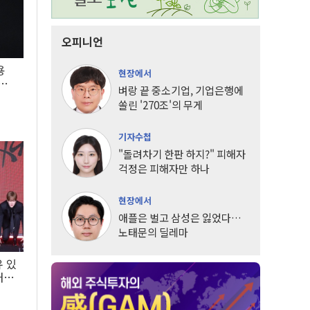
오피니언
용
현장에서
5년
벼랑 끝 중소기업, 기업은행에
쏠린 '270조'의 무게
기자수첩
"돌려차기 한판 하지?" 피해자
걱정은 피해자만 하나
현장에서
애플은 벌고 삼성은 잃었다…
노태문의 딜레마
유 있
내는