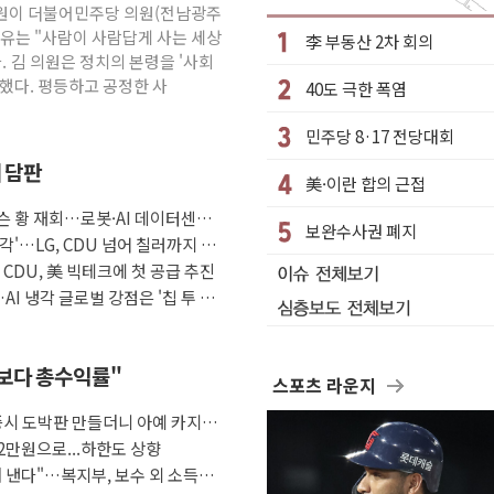
극 환영"·野 "졸속 국정"
 김원이 더불어민주당 의원(전남광주
이유는 "사람이 사람답게 사는 세상
李 부동산 2차 회의
대 3.5m 높은 물결
. 김 의원은 정치의 본령을 '사회
 비상대응기구 가동
했다. 평등하고 공정한 사
40도 극한 폭염
동산 규제 철폐
민주당 8·17 전당대회
 7명 고립…전원 구조
째 담판
르세우스 유성우 관측
美·이란 합의 근접
상 폭우…호우경보 발효
슨 황 재회…로봇·AI 데이터센터·
보완수사권 폐지
 여부 조사
각'…LG, CDU 넘어 칠러까지 묶
자 CDU, 美 빅테크에 첫 공급 추진
편성…체감온도 38도 넘으면 중단
AI 냉각 글로벌 강점은 '칩 투 칠
금보다 총수익률"
스포츠 라운지
증시 도박판 만들더니 아예 카지노
2만원으로...하한도 상향
 낸다"…복지부, 보수 외 소득월