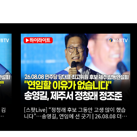
자
[스팟Live] ‘1211표 차’ 초접전, 승부 가를 제주
유
표심은?...제3차 정기전국당원대회 후보자 제주
합동연설회 생중계 | 26.08.08