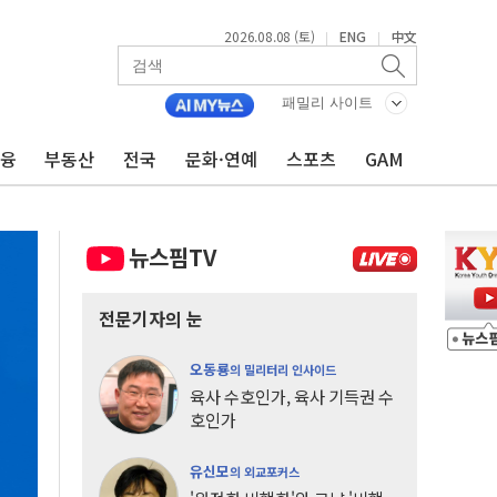
2026.08.08 (토)
ENG
中文
|
|
패밀리 사이트
금융
부동산
전국
문화·연예
스포츠
GAM
뉴스핌TV
전문기자의 눈
오동룡
의 밀리터리 인사이드
육사 수호인가, 육사 기득권 수
호인가
유신모
의 외교포커스