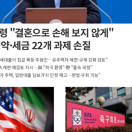
령 "결혼으로 손해 보지 않게"
약·세금 22개 과제 손질
세대출이 집값 폭등 주원인…유주택자 제한·규제 강화 검토"
A 개편 재검토 지시…與 "적극 환영"·野 "졸속 국정"
가 주택, 일반대출 담보가치 인정 재고…편법·우회 가능"