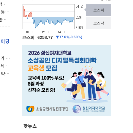
동방위
협에
 동시
동 화
론으
 깃발
레이딩
가 말
강세장
 약세
핫뉴스