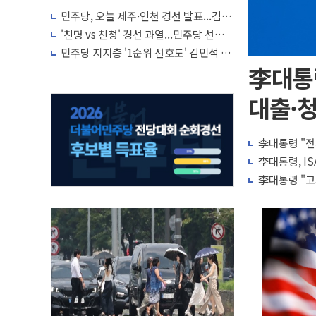
민주당, 오늘 제주·인천 경선 발표...김민
석 '재역전' vs 정청래 '격차 확대'
'친명 vs 친청' 경선 과열...민주당 선관위
"불법 선거운동·방해행위 엄중 제재"
민주당 지지층 '1순위 선호도' 김민석 vs
정청래 초박빙 접전 양상
李대통
대출·청
李대통령 "전
李대통령, IS
李대통령 "고