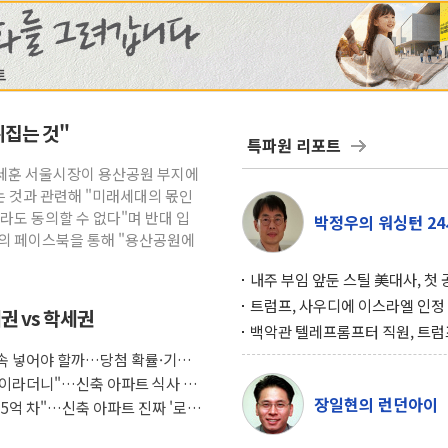
뒤집는 것"
특파원 리포트
오세훈 서울시장이 용산공원 부지에
 것과 관련해 "미래세대의 몫인
라도 동의할 수 없다"며 반대 입
박정우의 워싱턴 24
신의 페이스북을 통해 "용산공원에
내주 부임 앞둔 스틸 美대사, 첫
행사서 "한미동맹 강화 최우선 
트럼프, 사우디에 이스라엘 인정
권 vs 학세권
구…원자력 협정 서명 하루 만에
백악관 텔레프롬프터 직원, 트럼
위기
설 미리 보고 베팅 시장서 10만
 계속 넣어야 할까…당첨 확률·기회
겨
조식이라더니"…신축 아파트 식사 서
장일현의 런던아이
도 5억 차"…신축 아파트 진짜 '로얄