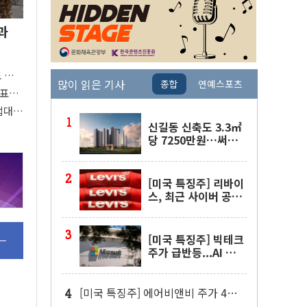
과
도 관심
많이 읽은 기사
종합
연예스포츠
 주목
대표팀
접대
신길동 신축도 3.3㎡
당 7250만원…써밋
클라비온 59㎡ 18억
원대
[미국 특징주] 리바이
스, 최근 사이버 공격
물결 속 보안 침해 사
실 공개
[미국 특징주] 빅테크
주가 급반등...AI 불안
잦아들고 낙관론 되살
아나
[미국 특징주] 에어비앤비 주가 4년