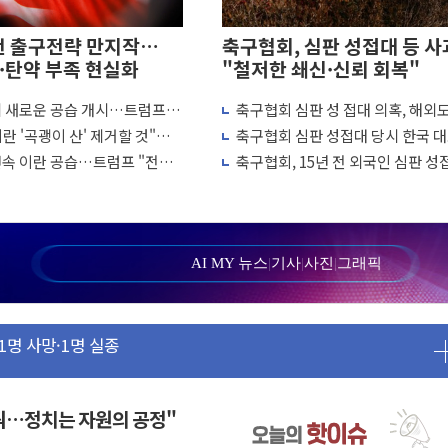
전 출구전략 만지작…
축구협회, 심판 성접대 등 사
·탄약 부족 현실화
"철저한 쇄신·신뢰 회복"
에 새로운 공습 개시…트럼프
축구협회 심판 성 접대 의혹, 해외
 차례"
↑…감독 선임 과정 수사까지 외신
란 '곡괭이 산' 제거할 것"…
축구협회 심판 성접대 당시 한국 
흘째 이란 야간 공습
7경기 무패 행진
탄약 부족 현실화
연속 이란 공습…트럼프 "전쟁
축구협회, 15년 전 외국인 심판 성
냐"
의혹...월드컵·올림픽 예선도 포함
…강원 동해안 강한 비 어어져
수거차에 치여 사망
성 2명 숨져
AI MY 뉴스
|
기사
|
사진
|
그래픽
…'결혼 페널티' 22개 과제 손본다
1명 사망·1명 실종
."국제적 시민 연대로 목소리 내야"
나흘만에 숨진 채 발견
아들 체포
꿔…정치는 자원의 공정"
청래…제주 연설서 신경전 고조