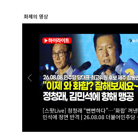
화제의 영상
[폴리티션스토리] "800조 서남권 반도체 투
를 위해"...김원이가 산자위에 남기로 한 이
주 합동연설
는?