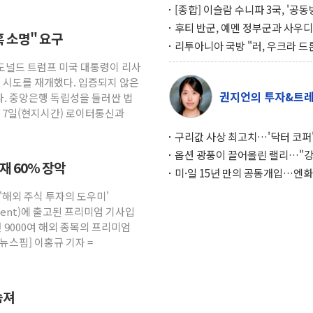
[종합] 이슬람 수니파 3국, '공
협정' 체결… 이스라엘·이란 위
후티 반군, 예멘 정부군과 사우디
혹 소명" 요구
맞설 자체 억지력 강화
공격… 위기 고조되는 또 다른 중
리투아니아 국방 "러, 우크라 드
약고
로 나토 회원국 공격 검토… 거짓
 도널드 트럼프 미국 대통령이 리사
작전"
임 시도를 재개했다. 입증되지 않은
권지언의 투자&트
. 중앙은행 독립성을 둘러싼 법
. 7일(현지시간) 로이터통신과
구리값 사상 최고치…'닥터 코퍼'
하는 경기 신호가 달라졌다
옵션 광풍이 끌어올린 랠리…"
소재 60% 장악
이면에 과열 경고등"
미·일 15년 만의 공동개입…엔화
와의 싸움은 끝나지 않았다
 '해외 주식 투자의 도우미'
gement)에 출고된 프리미엄 기사입
 9000여 해외 종목의 프리미엄
뉴스핌] 이홍규 기자 =
숨져