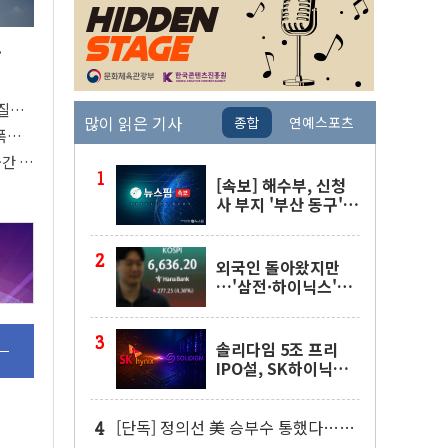
.
열질환
많이 읽은 기사
종합
연예스포츠
폭염
공간 강
[속보] 해수부, 신청
사 부지 '부산 동구'
낙점…북항에 짓는다
외국인 돌아왔지만
…'삼전·하이닉스'는
사고 급등주는 팔았다
솔리다임 5조 프리
IPO설, SK하이닉스
"확정된 사항 없다"
[단독] 정의선 美 승부수 통했다…현