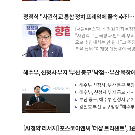
정점식 "사관학교 통합 정치 프레임에 졸속 추진…'
[서울=뉴스핌] 배정원 기자 = 
"사관학교는 국방과 안보의 뿌리
으로 추진해서는 안 된다"고 주
북을 통해 "이재명 대통령이 국
쿠
해수부, 신청사 부지 '부산 동구' 낙점…부산 북항
해수부 신청사, 부산 동구 북항
해수부, 신청사 부지 공모 개시
부산 중구, 해수부 신청사 유
강철호 부산 동구청장 "해수
공조"
[AI청약 리서치] 포스코이앤씨 '더샵 트리센트', 1순