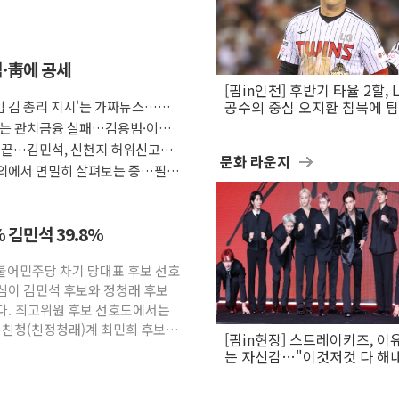
석·靑에 공세
[핌in인천] 후반기 타율 2할, 
도입 김 총리 지시'는 가짜뉴스…법
공수의 중심 오지환 침묵에 
흔들
F는 관치금융 실패…김용범·이억
임 끝…김민석, 신천지 허위신고에
문화 라운지
 회의에서 면밀히 살펴보는 중…필요
 김민석 39.8%
더불어민주당 차기 당대표 후보 선호
심이 김민석 후보와 정청래 후보
다. 최고위원 후보 선호도에서는
 친청(친정청래)계 최민희 후보가
[핌in현장] 스트레이키즈, 이
는 자신감…"이것저것 다 해
활동 할 것"