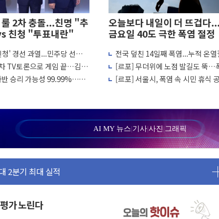
룰 2차 충돌...친명 "추
오늘보다 내일이 더 뜨겁다..
vs 친청 "투표내란"
금요일 40도 극한 폭염 절정
 친청' 경선 과열...민주당 선관위
전국 덮친 14일째 폭염...누적 온
 등 3중 추돌·1명 부상
거운동·방해행위 엄중 제재"
2441명·사망 21명
2차 TV토론으로 게임 끝…김민
[르포] 무더위에 노점 발길도 뚝…
현장 목소리 반영되길"
 허위신고에 배신 사과 안 해"
과 사투 상인들 "손님 없다" 한숨
반 승리 가능성 99.99%…정
[르포] 서울시, 폭염 속 시민 휴식 
시 부동산 토론회서 쏟아진 우려
 강세인 충청·PK서 선방"
화…열섬현상 완화에 집중
택 공급 방안 논의한다
AI MY 뉴스
|
기사
|
사진
|
그래픽
안정을"…세대상생 일자리 특위 출범
대 2분기 최대 실적
인다…2040 RE100 속도
수 조직 적발
재평가 노린다
문화 소통 자리, 꾸준히 만들겠다"