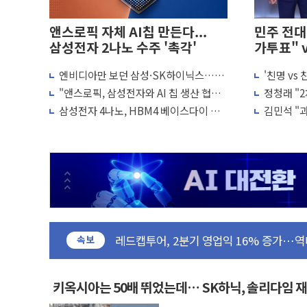
앤스로픽 자체 AI칩 만든다...
민주 전대 
삼성전자 2나노 수주 '촉각'
가투표" 
엔비디아만 보던 삼성·SK하이닉스…오
'친명 vs
초등학교 앞서 '쾅'…대전 중구서 시내버스
픈AI·앤스로픽과 '직거래'한다
"불법 선
"앤스로픽, 삼성전자와 AI 칩 생산 협력
정청래 "
중소기업계 "세제개편안 기본방향 공감...
논의"
석, 신천지
삼성전자 4나노, HBM4 베이스다이 적
김민석 "과
"전월세 대책 없고 집값만 오른다"…서울
용…파운드리 회복 힘 싣는다
청래 조직
배틀그라운드 모바일 월드컵 파리서 개막
청와대 "내일 부동산 점검 2차 회의"…주
케이피에프, 2분기 매출액 2136억원
국민통합위 "청년엔 기회를, 중고령층엔 
레드캡투어, 2분기 영업익 16% 증가…역
속보
HD건설기계, 재생에너지 사용률 40%로 높
아파트에 코브라가…검찰, 멸종위기종 밀
키옥시아는 50배 뛰었는데… SK하닉, 솔리다임 
윤영달 크라운해태 회장 "미래세대와 전통