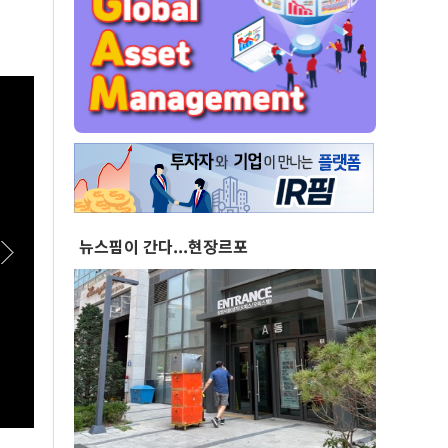
뉴스핌이 간다...현장르포
[스팟Live] 현직 공인중개사가 말하는 전월세 세
[스팟
입자들이 맞닥뜨릴 현실 | 26.08.06 서울시 부동
유튜버
산 대토론회
서울시