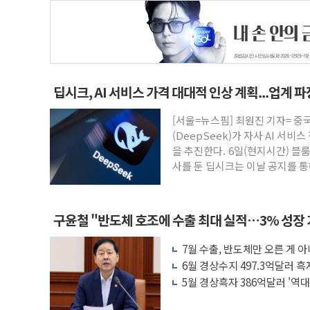
딥시크, AI 서비스 가격 대대적 인상 계획...업계 
[서울=뉴스핌] 최원진 기자= 중
(DeepSeek)가 자사 AI 서
을 추진한다. 6일(현지시간) 블
사를 둔 딥시크는 이날 공지를 통
았
구윤철 "반도체 호조에 수출 최대 실적…3% 성장
7월 수출, 반도체만 오른 게 
세 '뚜렷'
6월 경상수지 497.3억달러 
5월 경상흑자 386억달러 '역대