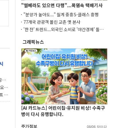
"엘베라도 있으면 다행"...폭염속 택배기사
"분양가 높아도..." 월계 중흥S-클래스 흥행
77개국 관광객 몰린 교촌 옛 본사
'한 잔' 트렌드...외국인 소비로 '야간경제' 돌파
구
그래픽뉴스
시
 공개
과제"
 요
 좌초
프 연
달러 챙
[AI 카드뉴스] 어린이집·유치원 비상! 수족구
병이 다시 유행합니다.