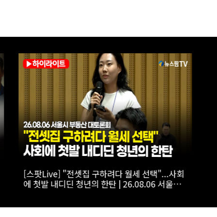
토론
[스팟Live] '투미TV' 김제경이 내린 李정부 부동
 서울
산 정책 점수는? | 26.08.06 서울시 부동산 대토
론회