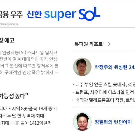
파장 예고
특파원 리포트
국 인공지능(AI) 스타트업 딥시크
비스 전반에 걸쳐 대대적인 가격 인상
룸버그 통신에 따르면 항저우에 본
박정우의 워싱턴 24
해 구체적인 인상 폭은 밝히지 않
내주 부임 앞둔 스틸 美대사, 첫
행사서 "한미동맹 강화 최우선 
트럼프, 사우디에 이스라엘 인정
 가능성 높다"
구…원자력 협정 서명 하루 만에
백악관 텔레프롬프터 직원, 트럼
위기
설 미리 보고 베팅 시장서 10만
아니다…지역 8곳·품목 19개 증가
겨
흑자…두 달 연속 역대 최대
장일현의 런던아이
 최대'…올 들어 1412억달러