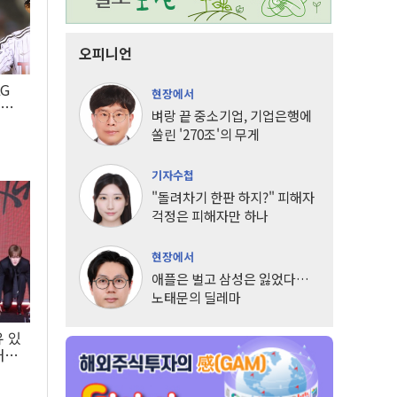
오피니언
LG
현장에서
팀도
벼랑 끝 중소기업, 기업은행에
쏠린 '270조'의 무게
기자수첩
"돌려차기 한판 하지?" 피해자
걱정은 피해자만 하나
현장에서
애플은 벌고 삼성은 잃었다…
노태문의 딜레마
유 있
내는