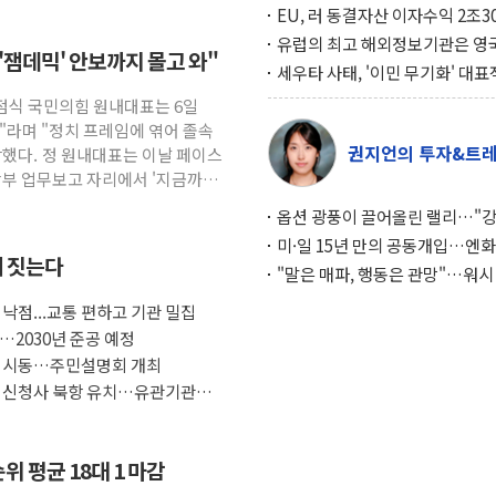
EU, 러 동결자산 이자수익 2조3
우크라 지원… 지금까지 5차례 1
유럽의 최고 해외정보기관은 영
잼데믹' 안보까지 몰고 와"
달해
MI6… 2위는 프랑스의 대외안
세우타 사태, '이민 무기화' 대표
례… 경제 규모 10분의 1 모로코
정점식 국민의힘 원내대표는 6일
페인 압박 수단
"라며 "정치 프레임에 엮어 졸속
권지언의 투자&트
장했다. 정 원내대표는 이날 페이스
방부 업무보고 자리에서 '지금까지
옵션 광풍이 끌어올린 랠리…"
이면에 과열 경고등"
미·일 15년 만의 공동개입…엔화
에 짓는다
와의 싸움은 끝나지 않았다
"말은 매파, 행동은 관망"…워시
인플레 대응 기준에 시장은 의문
 낙점...교통 편하고 기관 밀집
…2030년 준공 예정
치 시동…주민설명회 개최
부 신청사 북항 유치…유관기관과
위 평균 18대 1 마감