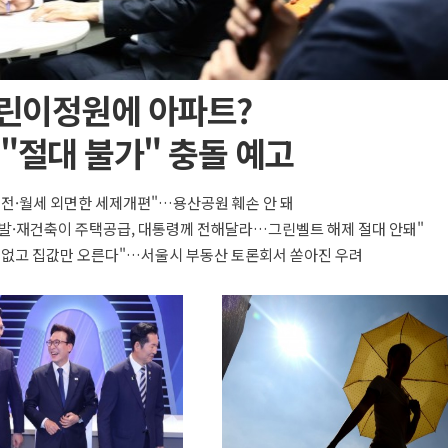
린이정원에 아파트?
"절대 불가" 충돌 예고
 전·월세 외면한 세제개편"…용산공원 훼손 안 돼
발·재건축이 주택공급, 대통령께 전해달라…그린벨트 해제 절대 안돼"
 없고 집값만 오른다"…서울시 부동산 토론회서 쏟아진 우려