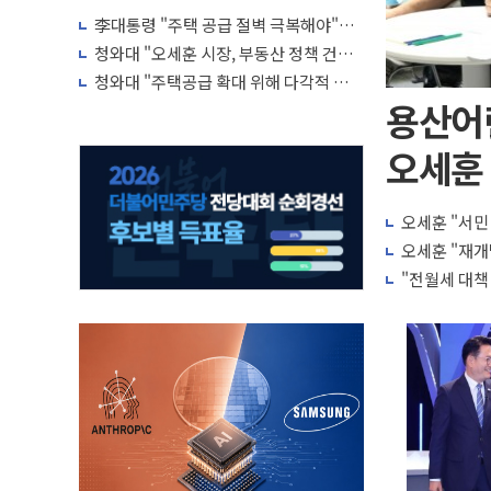
李대통령 "주택 공급 절벽 극복해야"…
귀국 직후 7시간 부동산·증시 점검회의
청와대 "오세훈 시장, 부동산 정책 건의
서 받아 면밀 검토 예정"
청와대 "주택공급 확대 위해 다각적 검토
중…구체적 방안 확정된 바 없어"
용산어
오세훈 
오세훈 "서민
오세훈 "재개
"전월세 대책