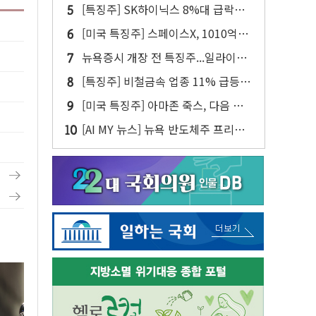
대차 메타플랜트 2교대 가동
[특징주] SK하이닉스 8%대 급락…
주주환원·솔리다임 이슈 부각
[미국 특징주] 스페이스X, 1010억달
러 락업 해제 앞두고 주가 압박 가중
뉴욕증시 개장 전 특징주...일라이릴
리·아리스타네트웍스·디즈니↑ VS
[특징주] 비철금속 업종 11% 급등…
써클·AMD·핀터레스트↓
구리 가격 상승 전망 부각
[미국 특징주] 아마존 죽스, 다음 주
라스베이거스에서 유료 로보택시 운
[AI MY 뉴스] 뉴욕 반도체주 프리뷰...
행 시작
스페이스X 독점 공급 기대에 엔비디
아↑·AMD는 호실적에도 8%↓