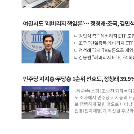
여권서도 '레버리지 책임론'… 정청래·조국, 김민
김민석 측 "'레버리지 ETF 
적 조치"
조국 "단일종목 레버리지 ET
원 책임 물어야"
정청래 "2차 TV토론으로 게
배신 사과 안 해"
김용범 "레버리지 ETF, F4
하면 보완"
민주당 지지층·무당층 1순위 선호도, 정청래 39.9%
[서울=뉴스핌] 조승진 기자 = 
도 조사에서 민주당 지지층의 표
로 팽팽하게 갈린 것으로 나타났
친명(친이재명)계 박선원 후보와
선두