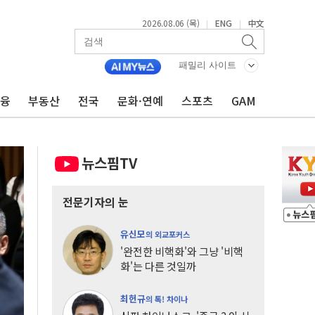
2026.08.06 (목)
ENG
中文
|
|
패밀리 사이트
금융
부동산
전국
문화·연예
스포츠
GAM
뉴스핌TV
전문기자의 눈
유신모
의 외교포커스
'완전한 비핵화'와 그냥 '비핵
화'는 다른 것일까
최헌규
의 톡! 차이나