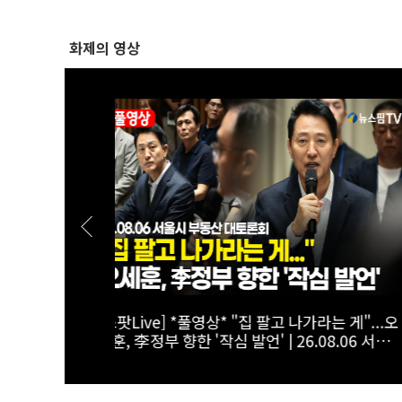
화제의 영상
선택"...사회
[스팟Live] "임대 사업자 유예기간 줘야"...
.06 서울시
회서 나온 현직 세무사의 '직언' | 26.08.06
시 부동산 대토론회