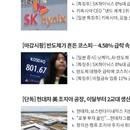
'주택 공급 vs 공원 보존'…용산어린이정
[특징주] SK하이닉스 8%대
부대찌개·보쌈 프랜차이즈 '놀부' 법원에
각
키옥시아 CEO "낸드 세계 1위
격 선언
[일본 특징주] 키옥시아, 오늘
깊이가 다른 글로벌 투자 정보 GAM - 맛보기
린 눈
원포유, 그린비파트너스 흡수합병…비대면
넷마블문화재단, 임직원 가족 직업체험 프
김민석 측 "'레버리지 ETF 도입 김 총리
[마감시황] 반도체가 흔든 코스피…4.58% 급락 
앤스로픽도 AI칩 직접 만든다…삼성전자 2
[일본 증시] 닛케이, AI·반도
'친명 vs 친청' 경선 과열...민주당 선관
[특징주] SK하이닉스 8%대
각
민주당 지지층·무당층 1순위 선호도, 정청래 
반도체 대형주 급락에 코스피
[특징주] 비철금속 업종 11%
[단독] 현대차 美 조지아 공장, 이달부터 2교대 생
현대차, 보스턴다이내믹스 지분
가속
"로봇 투자 올인"...현대차그
수
정의선·켐프 조지아 주지사 회