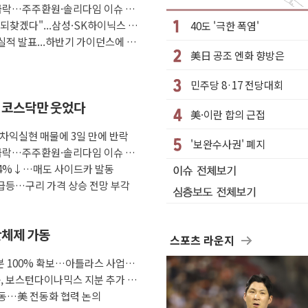
원 활용 놓고 충돌 예고
 급락…주주환원·솔리다임 이슈 부
 기업회생 신청
 되찾겠다"...삼성·SK하이닉스 추
40도 '극한 폭염'
 실적 발표...하반기 가이던스에 쏠
편 (8/6)
美日 공조 엔화 향방은
 영상서비스 경쟁력 강화
로그램 진행
민주당 8·17 전당대회
 지시'는 가짜뉴스…법적 조치"
속 코스닥만 웃었다
美·이란 합의 근접
나노 수주 '촉각'
체 차익실현 매물에 3일 만에 반락
'보완수사권' 폐지
위 "불법 선거운동·방해행위 엄중 제재"
 급락…주주환원·솔리다임 이슈 부
39.9% 김민석 39.8%
 4%↓…매도 사이드카 발동
 급등…구리 가격 상승 전망 부각
산체제 가동
스포츠 라운지
 100% 확보…아틀라스 사업화
룹, 보스턴다이나믹스 지분 추가 인
동…美 전동화 협력 논의