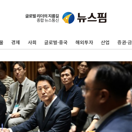
울
경제
사회
글로벌·중국
해외투자
산업
증권·