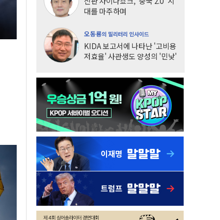
신판 차이나쇼크, '중국 2.0' 시
대를 마주하며
오동룡
의 밀리터리 인사이드
KIDA 보고서에 나타난 '고비용
저효율' 사관생도 양성의 '민낯'