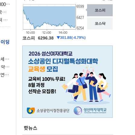
000억
3조
국의
보총국
적 사
의 스
레이딩
강세장
 약세
 연준,
핫뉴스