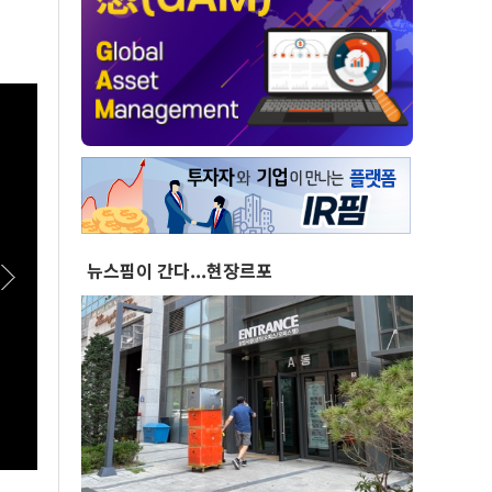
뉴스핌이 간다...현장르포
[스팟Live] 일상에서 장점이 더 돋보이는 '전기
[스팟
패밀리 SUV' 볼보 EX90
이상렬
접 수
여식