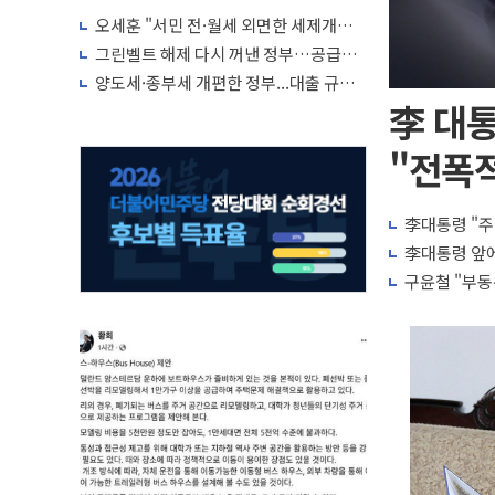
박자'
오세훈 "서민 전·월세 외면한 세제개
편"…용산공원 훼손 안 돼
그린벨트 해제 다시 꺼낸 정부…공급난
해소 '단기 효과' 불투명
양도세·종부세 개편한 정부...대출 규제
완화·신규 공급 대책 내놓나
李 대통
"전폭적
李대통령 "주
李대통령 앞에
구윤철 "부동