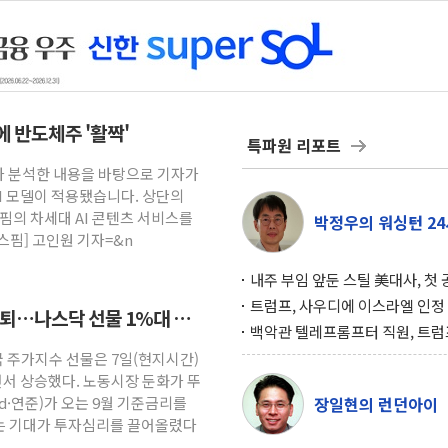
크에 반도체주 '활짝'
특파원 리포트
턴트가 분석한 내용을 바탕으로 기자가
AI 모델이 적용됐습니다. 상단의
뉴스핌의 차세대 AI 콘텐츠 서비스를
박정우의 워싱턴 24
스핌] 고인원 기자=&n
내주 부임 앞둔 스틸 美대사, 첫
행사서 "한미동맹 강화 최우선 
트럼프, 사우디에 이스라엘 인정
후퇴…나스닥 선물 1%대 상
구…원자력 협정 서명 하루 만에
백악관 텔레프롬프터 직원, 트럼
위기
설 미리 보고 베팅 시장서 10만
국 주가지수 선물은 7일(현지시간)
겨
면서 상승했다. 노동시장 둔화가 뚜
·연준)가 오는 9월 기준금리를
장일현의 런던아이
는 기대가 투자심리를 끌어올렸다