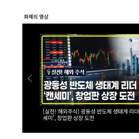
화제의 영상
해자, 국가가
[실전! 해외주식] 광둥성 반도체 생태계 리더
어"｜
세미', 창업판 상장 도전
찬