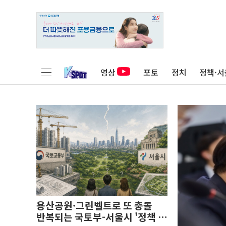
영상
포토
정치
정책·서
용산공원·그린벨트로 또 충돌
반복되는 국토부-서울시 '정책 엇