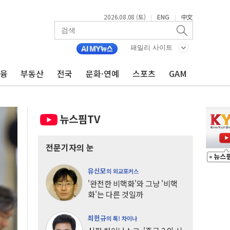
2026.08.08 (토)
ENG
中文
|
|
패밀리 사이트
금융
부동산
전국
문화·연예
스포츠
GAM
뉴스핌TV
전문기자의 눈
유신모
의 외교포커스
'완전한 비핵화'와 그냥 '비핵
화'는 다른 것일까
최헌규
의 톡! 차이나