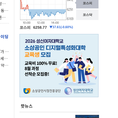
동방위
협에
 동시
동 화
론으
 깃발
레이딩
가 말
강세장
 약세
핫뉴스