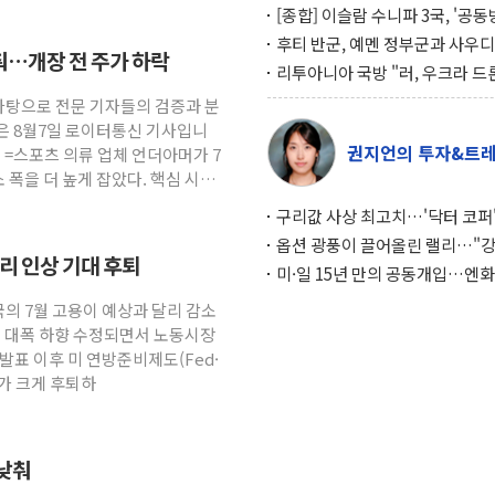
[종합] 이슬람 수니파 3국, '공
협정' 체결… 이스라엘·이란 위
후티 반군, 예멘 정부군과 사우디
춰…개장 전 주가 하락
맞설 자체 억지력 강화
공격… 위기 고조되는 또 다른 중
리투아니아 국방 "러, 우크라 드
약고
로 나토 회원국 공격 검토… 거짓
 바탕으로 전문 기자들의 검증과 분
작전"
은 8월7일 로이터통신 기사입니
권지언의 투자&트
원 =스포츠 의류 업체 언더아머가 7
 폭을 더 높게 잡았다. 핵심 시장
구리값 사상 최고치…'닥터 코퍼'
하는 경기 신호가 달라졌다
옵션 광풍이 끌어올린 랠리…"
금리 인상 기대 후퇴
이면에 과열 경고등"
미·일 15년 만의 공동개입…엔화
와의 싸움은 끝나지 않았다
국의 7월 고용이 예상과 달리 감소
도 대폭 하향 수정되면서 노동시장
발표 이후 미 연방준비제도(Fed·
대가 크게 후퇴하
 낮춰