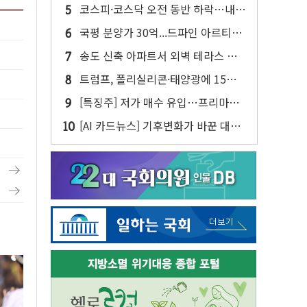
사업 인수 계약
코스피·코스닥 오전 동반 하락…내
린 종목이 두 배 넘어
국평 분양가 30억...드파인 아르티아
15가구 '줍줍' 나왔다
송도 신축 아파트서 외벽 테라스 떨
어져…SK에코플랜트 "전수 조사"
트럼프, 폴리실리콘·태양광에 15%
관세…한국 등엔 '합산 상한' 적용
[특징주] 저가 매수 유입…프리마켓
대형주 소폭 반등
[AI 카드뉴스] 기후변화가 바꾼 대한
민국 여름