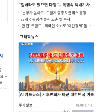
"엘베라도 있으면 다행"...폭염속 택배기사
"분양가 높아도..." 월계 중흥S-클래스 흥행
77개국 관광객 몰린 교촌 옛 본사
'한 잔' 트렌드...외국인 소비로 '야간경제' 돌파
구
그래픽뉴스
시
 공개
과제"
 요
 좌초
프 연
달러 챙
[AI 카드뉴스] 기후변화가 바꾼 대한민국 여름