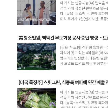
이 기사는 인공지능(AI) 번역을
뉴욕증시 개장 전 특징주...아틀라시안
석을 거쳐 생성된 콘텐츠로 원문
보훈부, 미 DPAA와 MOU… "6·25 미
다. [뉴욕=뉴스핌] 김민정 특파
미티 주가가 7일(현지시간) 폭등
트럼프 "금리 내려야"…파월 때와 달리 워
인공
특정 정치인 측근 포항시 정책특보 내정설..
李 "해남 태양광, 대한민국 다음 100년
美 항소법원, 백악관 무도회장 공사 중단 명령…트
李 대통령, '6시간 마라톤 부동산 2차 회
[뉴욕=뉴스핌] 김민정 특파원 =
트럼프, 中 겨냥 폴리실리콘 관세 15% 
자리에 짓고 있는 4억 달러(약 5
[사진] 빈살만과 에르도안의 만남
멈추라고 명령했다. 대통령 권한
이란와이어 "이란 최고지도자 위독…곧 사
서 도널드 트럼프 미국 행정부가 
방
[미국 특징주] 스윗그린, 식중독 여파에 연간 매출 
이 기사는 인공지능(AI) 번역을
석을 거쳐 생성된 콘텐츠로 원문
다. [뉴욕=뉴스핌] 김민정 특파
7일(현지시간) 급락 중이다. 전