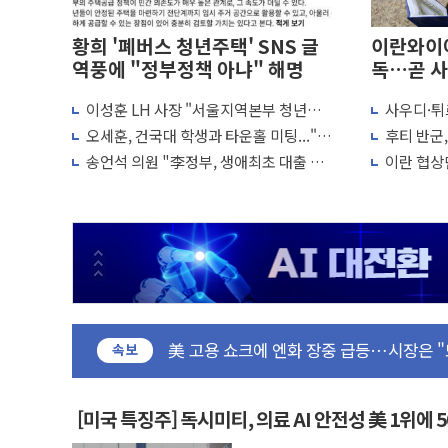
황희 '폐버스 청년주택' SNS 글
이란와이어
역풍에 "정부정책 아냐" 해명
독…곧 사
이성훈 LH 사장 "서울지역본부 청년주
사우디·튀
택으로"…직원 사기 회복도 숙제
협정' 체
오세훈, 건국대 학생과 타운홀 미팅..."청
후티 반군
유럽증시, 美 고용 예상 밖 부진에 연준 금
협력 구도
년 주택 7.4만가구 공급 실현"
격… 위기
송언석 의원 "李정부, 생애최초 대출 6억
이란 협상단
최고치
미 연준 매파 기세 꺾이나…고용 감소에 9
묶고 평균 15억 아파트 사라고 해"
외교...더
[종합] 이슬람 수니파 3국, '공동방위협
트럼프, 백신·자폐증 행정명령 검토…"이
美 항소법원, 백악관 무도회장 공사 중단
이란 핵심 원유 수출항 '하르그섬', 최근 
美 고용 쇼크에 엔화 장중 급등…시장은 "
[AI MY 뉴스] 뉴욕 반도체주 프리뷰...美
속보
뉴욕증시 프리뷰, 美 고용 쇼크에 금리 인
[종합] 美 7월 고용 2만3000명 감소 '쇼
[미국 특징주] 독시미티, 의료 AI 안전성 美 1위에 
[사진] 이슬람 수니파 3개국, 공동방위협