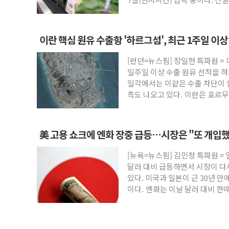
이란 핵심 원유 수출항 '하르그섬', 최근 1주일 이상
향
[런던=뉴스핌] 장일현 특파원 =
일주일 이상 수출 원유 선적을 하
일각에서는 이같은 수출 차단이 
측도 나오고 있다. 이란은 호르무
美 고용 쇼크에 엔화 장중 급등…시장은 "또 개입했
[뉴욕=뉴스핌] 김민정 특파원 =
달러 대비 급등하면서 시장이 다
있다. 미국과 일본이 근 30년 만
이다. 엔화는 이날 달러 대비 한때