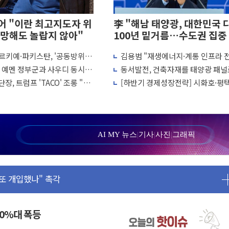
 "이란 최고지도자 위
李 "해남 태양광, 대한민국 
망해도 놀랍지 않아"
100년 밑거름…수도권 집중
화 전환점"
르키예·파키스탄, '공동방위
김용범 "재생에너지·계통 인프라 
결… 수니파 국가들의 새 안보
개편…8월 '국가 에너지 비전' 발표
, 예멘 정부군과 사우디 동시 공
동서발전, 건축자재를 태양광 패널
리 인상 가능성 낮아지며 상승… STOXX 600 지수는 나흘 연속
 고조되는 또 다른 중동 화약고
용한다…차세대 에너지 기술 실증
장, 트럼프 'TACO' 조롱 "쇼
[하반기 경제성장전략] 시화호·평
월 동결 전망 우세
 이상 필요 없다"
에 대규모 태양광 추진…재생에너
정' 체결… 이스라엘·이란 위협에 맞설 자체 억지력 강화
100GW 속도
르면 다음 주"
 명령…트럼프 제동
AI MY 뉴스
|
기사
|
사진
|
그래픽
1주일 이상 '올스톱'… 美 해상봉쇄 영향
또 개입했나" 촉각
 고용 쇼크에 반도체주 '활짝'
상 우려 후퇴…나스닥 선물 1%대 상승
크'…9월 금리 인상 기대 후퇴
50%대 폭등
정 체결