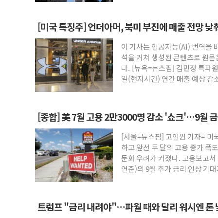
[미국 특징주] 언더아머, 북미 부진에 매출 전망 낮
이 기사는 인공지능(AI) 번역을
석을 거쳐 생성된 콘텐츠로 원문
다. [뉴욕=뉴스핌] 김민정 특파
일(현지시간) 연간 매출 예상 감소
인
[종합] 美 7월 고용 2만3000명 감소 '쇼크'…9월 
[서울=뉴스핌] 고인원 기자= 미
하고 앞선 두 달의 고용 증가 폭
둔화 우려가 커졌다. 고용보고서 
연준)의 9월 추가 금리 인상 기
트럼프 "금리 내려야"…파월 때와 달리 워시엔 톤