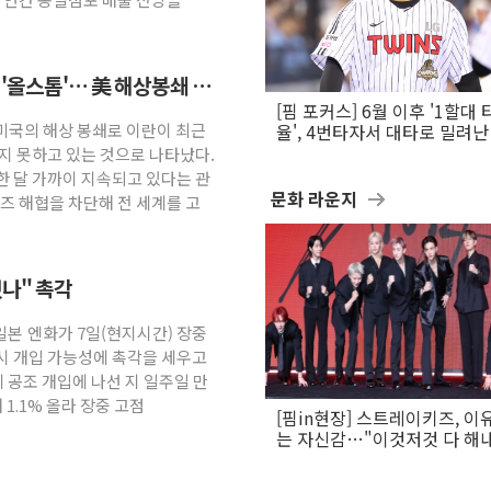
 '올스톱'… 美 해상봉쇄 영
[핌 포커스] 6월 이후 '1할대 
 미국의 해상 봉쇄로 이란이 최근
율', 4번타자서 대타로 밀려난 
문보경
지 못하고 있는 것으로 나타났다.
한 달 가까이 지속되고 있다는 관
문화 라운지
즈 해협을 차단해 전 세계를 고
나" 촉각
 일본 엔화가 7일(현지시간) 장중
시 개입 가능성에 촉각을 세우고
에 공조 개입에 나선 지 일주일 만
 1.1% 올라 장중 고점
[핌in현장] 스트레이키즈, 이
는 자신감…"이것저것 다 해
활동 할 것"