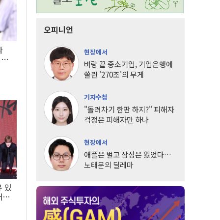
오피니언
타
현장에서
LG
벼랑 끝 중소기업, 기업은행에
쏠린 '270조'의 무게
기자수첩
"돌려차기 한판 하지?" 피해자
걱정은 피해자만 하나
현장에서
애플은 벌고 삼성은 잃었다…
노태문의 딜레마
유 있
내는