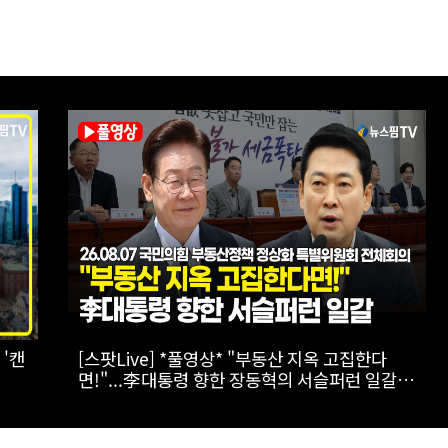
 '캔
[스팟Live] *풀영상* "부동산 지옥 고집한다
면!"...李대통령 향한 장동혁의 서슬퍼런 일갈 |
26.08.07 국민의힘 부동산정책 정상화 특별위
원회 전체회의