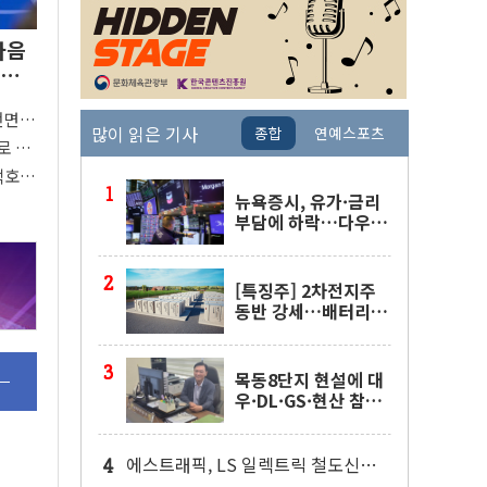
다음
 완
전면
많이 읽은 기사
종합
연예스포츠
"
로 활
 착수
택호
지
뉴욕증시, 유가·금리
부담에 하락…다우 5
거래일 랠리 '마침표'
[특징주] 2차전지주
동반 강세…배터리3
사 일제히 상승
목동8단지 현설에 대
우·DL·GS·현산 참
여…'공사비 인상 불
가' 조건
에스트래픽, LS 일렉트릭 철도신호