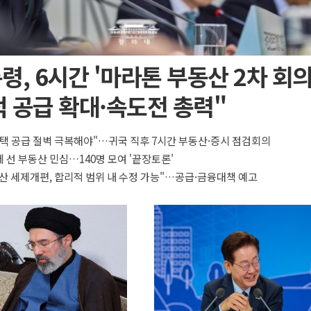
령, 6시간 '마라톤 부동산 2차 회의
 공급 확대·속도전 총력"
택 공급 절벽 극복해야"…귀국 직후 7시간 부동산·증시 점검회의
 선 부동산 민심…140명 모여 '끝장토론'
산 세제개편, 합리적 범위 내 수정 가능"…공급·금융대책 예고