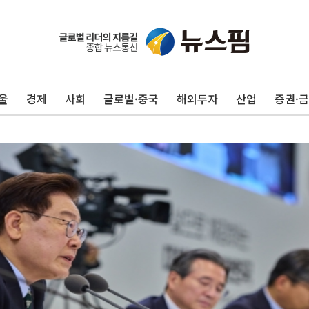
울
경제
사회
글로벌·중국
해외투자
산업
증권·