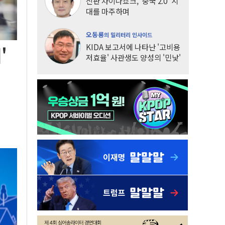
신판 차이나쇼크, '중국 2.0' 시
대를 마주하며
오동룡
의 밀리터리 인사이드
KIDA 보고서에 나타난 '고비용
'
저효율' 사관생도 양성의 '민낯'