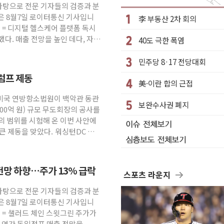
 바탕으로 전문 기자들의 검증과 분
·클라우드플레어·태양광주↑ VS 트레이드데스크·웬디스↓
은 8월7일 로이터통신 기사입니
李 부동산 2차 회의
군 실종자 7359명 끝까지 찾겠다"
원 = 디지털 헬스케어 플랫폼 독시
했다. 매출 전망을 높인 데다, 자사
40도 극한 폭염
시엔 톤 낮춰
.포항시 '시끌'
민주당 8·17 전당대회
 밑거름…수도권 집중 완화 전환점"
럼프 제동
美·이란 합의 근접
의' 주재… "전폭적 공급 확대·속도전 총력"
 미국 연방항소법원이 백악관 동관
부과…美 태양광주 급등
보완수사권 폐지
600억 원) 규모 무도회장의 공사를
의 범위를 시험해 온 이번 사안에
망해도 놀랍지 않아"
큰 제동을 맞았다. 워싱턴DC 연
전망 하향…주가 13% 급락
스포츠 라운지
 바탕으로 전문 기자들의 검증과 분
은 8월7일 로이터통신 기사입니
원 = 샐러드 체인 스윗그린 주가가
날 연간 동일점포 매출 전망을