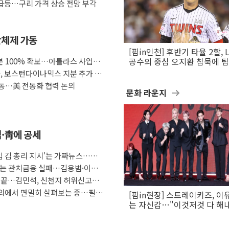
 급등…구리 가격 상승 전망 부각
산체제 가동
[핌in인천] 후반기 타율 2할, 
 100% 확보…아틀라스 사업화
공수의 중심 오지환 침묵에 
흔들
룹, 보스턴다이나믹스 지분 추가 인
동…美 전동화 협력 논의
문화 라운지
석·靑에 공세
도입 김 총리 지시'는 가짜뉴스…법
F는 관치금융 실패…김용범·이억
임 끝…김민석, 신천지 허위신고에
 회의에서 면밀히 살펴보는 중…필요
[핌in현장] 스트레이키즈, 이
는 자신감…"이것저것 다 해
활동 할 것"