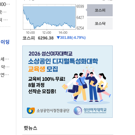
000억
3조
국의
보총국
적 사
의 스
레이딩
강세장
 약세
 연준,
핫뉴스