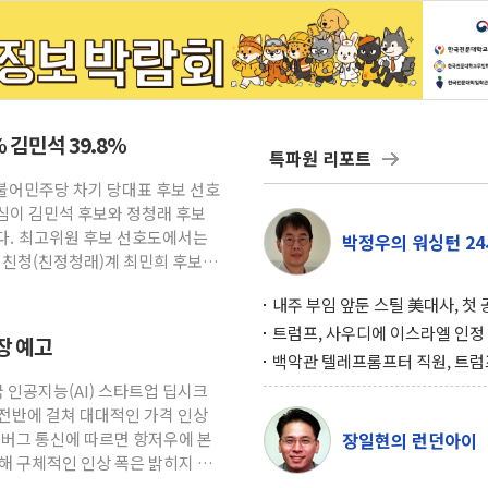
 김민석 39.8%
특파원 리포트
더불어민주당 차기 당대표 후보 선호
심이 김민석 후보와 정청래 후보
다. 최고위원 후보 선호도에서는
박정우의 워싱턴 24
 친청(친정청래)계 최민희 후보가
내주 부임 앞둔 스틸 美대사, 첫
행사서 "한미동맹 강화 최우선 
트럼프, 사우디에 이스라엘 인정
파장 예고
구…원자력 협정 서명 하루 만에
백악관 텔레프롬프터 직원, 트럼
위기
설 미리 보고 베팅 시장서 10만
국 인공지능(AI) 스타트업 딥시크
겨
비스 전반에 걸쳐 대대적인 가격 인상
룸버그 통신에 따르면 항저우에 본
장일현의 런던아이
해 구체적인 인상 폭은 밝히지 않