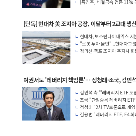
[특징주] 비철금속 업종 11%
[단독] 현대차 美 조지아 공장, 이달부터 2교대 생
현대차, 보스턴다이내믹스 지분
가속
"로봇 투자 올인"...현대차그
수
정의선·켐프 조지아 주지사 회
여권서도 '레버리지 책임론'… 정청래·조국, 김민
김민석 측 "'레버리지 ETF 
적 조치"
조국 "단일종목 레버리지 ET
원 책임 물어야"
정청래 "2차 TV토론으로 게
배신 사과 안 해"
김용범 "레버리지 ETF, F4
하면 보완"