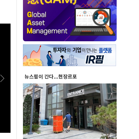
뉴스핌이 간다...현장르포
[스팟Live] '투미TV' 김제경이 내린 李정부 부동
[스팟
산 정책 점수는? | 26.08.06 서울시 부동산 대토
유튜버
론회
서울시