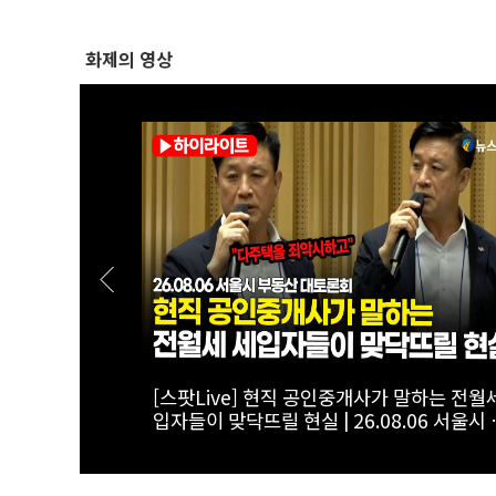
화제의 영상
줘야"...토론
[스팟Live] "전셋집 구하려다 월세 선택"...
.08.06 서울
에 첫발 내디딘 청년의 한탄 | 26.08.06 서
부동산 대토론회