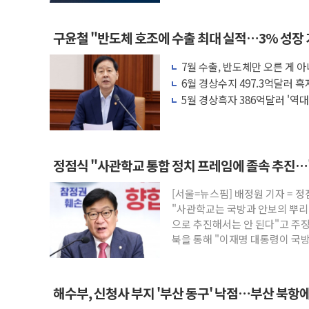
구윤철 "반도체 호조에 수출 최대 실적…3% 성장
7월 수출, 반도체만 오른 게 
세 '뚜렷'
6월 경상수지 497.3억달러 
5월 경상흑자 386억달러 '역대
정점식 "사관학교 통합 정치 프레임에 졸속 추진…'
[서울=뉴스핌] 배정원 기자 = 
"사관학교는 국방과 안보의 뿌리
으로 추진해서는 안 된다"고 주
북을 통해 "이재명 대통령이 국
쿠
해수부, 신청사 부지 '부산 동구' 낙점…부산 북항