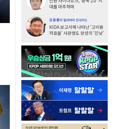
신판 차이나쇼크, '중국 2.0' 시
대를 마주하며
오동룡
의 밀리터리 인사이드
KIDA 보고서에 나타난 '고비용
저효율' 사관생도 양성의 '민낯'