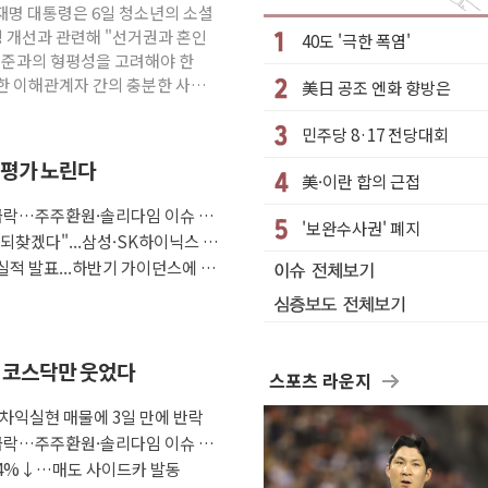
이재명 대통령은 6일 청소년의 소셜
경 개선과 관련해 "선거권과 혼인
40도 '극한 폭염'
 기준과의 형평성을 고려해야 한
안정을"…세대상생 일자리 특위 출범
양한 이해관계자 간의 충분한 사회
美日 공조 엔화 향방은
대 2분기 최대 실적
인다…2040 RE100 속도
민주당 8·17 전당대회
수 조직 적발
재평가 노린다
美·이란 합의 근접
문화 소통 자리, 꾸준히 만들겠다"
 급락…주주환원·솔리다임 이슈 부
원 활용 놓고 충돌 예고
'보완수사권' 폐지
 되찾겠다"...삼성·SK하이닉스 추
 기업회생 신청
 실적 발표...하반기 가이던스에 쏠
속 코스닥만 웃었다
스포츠 라운지
체 차익실현 매물에 3일 만에 반락
 급락…주주환원·솔리다임 이슈 부
 4%↓…매도 사이드카 발동