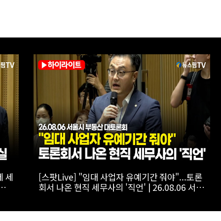
사회
[스팟Live] *풀영상* 이준석, 보완수사권 폐지에
울시
"민주당 개악입법, 불안감 가중시켜"｜
26.08.06 개혁신당 보완수사권 폐지 토론회