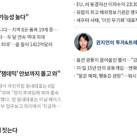
EU, 러 동결자산 이자수익 2조3
우크라 지원… 지금까지 5차례 1
유럽의 최고 해외정보기관은 영
 가능성 높다"
달해
MI6… 2위는 프랑스의 대외안
세우타 사태, '이민 무기화' 대표
례… 경제 규모 10분의 1 모로코
아니다…지역 8곳·품목 19개 증가
페인 압박 수단
흑자…두 달 연속 역대 최대
권지언의 투자&트
 최대'…올 들어 1412억달러
옵션 광풍이 끌어올린 랠리…"
이면에 과열 경고등"
미·일 15년 만의 공동개입…엔화
잼데믹' 안보까지 몰고 와"
와의 싸움은 끝나지 않았다
"말은 매파, 행동은 관망"…워시
인플레 대응 기준에 시장은 의문
정점식 국민의힘 원내대표는 6일
"라며 "정치 프레임에 엮어 졸속
장했다. 정 원내대표는 이날 페이스
방부 업무보고 자리에서 '지금까지
에 짓는다