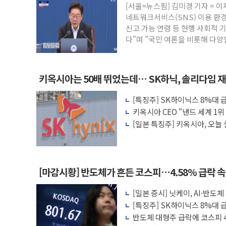
[서울=뉴스핌] 김미경 기자 = 
케이피에프, 2분기 매출액 2136억원
네트워크서비스(SNS) 이용 환
신고 가능 연령 등 현행 사회적
국민통합위 "청년엔 기회를, 중고령층엔 
다"며 "국민 여론을 비롯해 다
레드캡투어, 2분기 영업익 16% 증가…역
적
HD건설기계, 재생에너지 사용률 40%로 높
아파트에 코브라가…검찰, 멸종위기종 밀
키옥시아는 50배 뛰었는데… SK하닉, 솔리다임 
윤영달 크라운해태 회장 "미래세대와 전통
[특징주] SK하이닉스 8%대
'주택 공급 vs 공원 보존'…용산어린이정
각
키옥시아 CEO "낸드 세계 1위
부대찌개·보쌈 프랜차이즈 '놀부' 법원에
격 선언
[일본 특징주] 키옥시아, 오늘
린 눈
[마감시황] 반도체가 흔든 코스피…4.58% 급락 
[일본 증시] 닛케이, AI·반도
[특징주] SK하이닉스 8%대
각
반도체 대형주 급락에 코스피