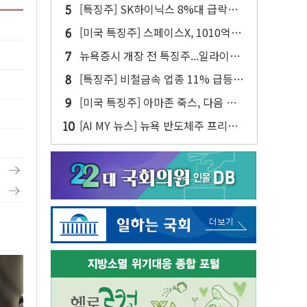
대차 메타플랜트 2교대 가동
[특징주] SK하이닉스 8%대 급락…
주주환원·솔리다임 이슈 부각
[미국 특징주] 스페이스X, 1010억달
러 락업 해제 앞두고 주가 압박 가중
뉴욕증시 개장 전 특징주...일라이릴
리·아리스타네트웍스·디즈니↑ VS
[특징주] 비철금속 업종 11% 급등…
써클·AMD·핀터레스트↓
구리 가격 상승 전망 부각
[미국 특징주] 아마존 죽스, 다음 주
라스베이거스에서 유료 로보택시 운
[AI MY 뉴스] 뉴욕 반도체주 프리뷰...
행 시작
스페이스X 독점 공급 기대에 엔비디
아↑·AMD는 호실적에도 8%↓