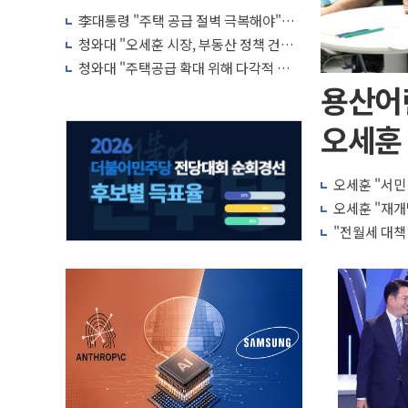
李대통령 "주택 공급 절벽 극복해야"…
귀국 직후 7시간 부동산·증시 점검회의
청와대 "오세훈 시장, 부동산 정책 건의
서 받아 면밀 검토 예정"
청와대 "주택공급 확대 위해 다각적 검토
중…구체적 방안 확정된 바 없어"
용산어
오세훈 
오세훈 "서민
오세훈 "재개
"전월세 대책