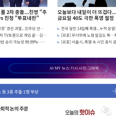
룰 2차 충돌...친명 "추
오늘보다 내일이 더 뜨겁다..
vs 친청 "투표내란"
금요일 40도 극한 폭염 절정
 친청' 경선 과열...민주당 선관위
전국 덮친 14일째 폭염...누적 온
 比 21.2%↑
거운동·방해행위 엄중 제재"
2441명·사망 21명
2차 TV토론으로 게임 끝…김민
[르포] 무더위에 노점 발길도 뚝…
드 9·10호 확정
 허위신고에 배신 사과 안 해"
과 사투 상인들 "손님 없다" 한숨
반 승리 가능성 99.99%…정
[르포] 서울시, 폭염 속 시민 휴식 
 강세인 충청·PK서 선방"
화…열섬현상 완화에 집중
2조 돌파
술로 글로벌 방산 시장 공략"
AI MY 뉴스
|
기사
|
사진
|
그래픽
여론 고려해야…충분한 사회적 논의 주문"
 등 3중 추돌·1명 부상
현장 목소리 반영되길"
시 부동산 토론회서 쏟아진 우려
사회적 논의 주문
택 공급 방안 논의한다