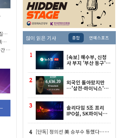
.
열질환
많이 읽은 기사
종합
연예스포츠
폭염
공간 강
[속보] 해수부, 신청
사 부지 '부산 동구'
낙점…북항에 짓는다
외국인 돌아왔지만
…'삼전·하이닉스'는
사고 급등주는 팔았다
솔리다임 5조 프리
IPO설, SK하이닉스
"확정된 사항 없다"
[단독] 정의선 美 승부수 통했다…현