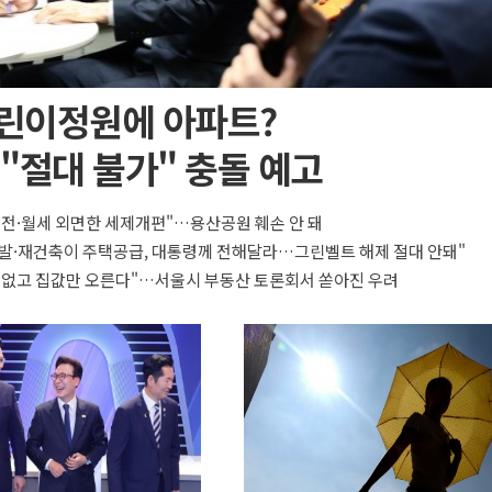
린이정원에 아파트?
"절대 불가" 충돌 예고
 전·월세 외면한 세제개편"…용산공원 훼손 안 돼
발·재건축이 주택공급, 대통령께 전해달라…그린벨트 해제 절대 안돼"
 없고 집값만 오른다"…서울시 부동산 토론회서 쏟아진 우려