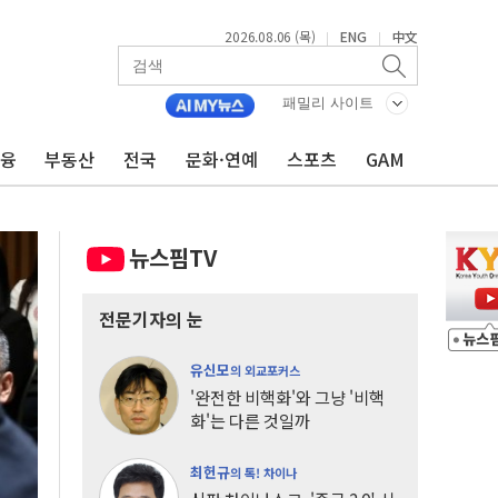
2026.08.06 (목)
ENG
中文
|
|
패밀리 사이트
금융
부동산
전국
문화·연예
스포츠
GAM
뉴스핌TV
전문기자의 눈
유신모
의 외교포커스
'완전한 비핵화'와 그냥 '비핵
화'는 다른 것일까
최헌규
의 톡! 차이나