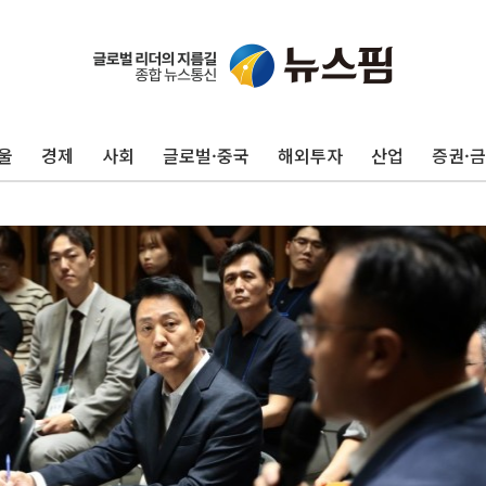
울
경제
사회
글로벌·중국
해외투자
산업
증권·