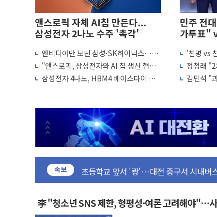
앤스로픽 자체 AI칩 만든다...
민주 전대 
삼성전자 2나노 수주 '촉각'
가투표" 
엔비디아만 보던 삼성·SK하이닉스…오
'친명 vs
CJ온스타일, 2분기 영업익 260억원…전년
픈AI·앤스로픽과 '직거래'한다
"불법 선
"앤스로픽, 삼성전자와 AI 칩 생산 협력
정청래 "
AI 연산은 포항, 전력 저장은 영광…지역펀
논의"
석, 신천지
삼성전자 4나노, HBM4 베이스다이 적
김민석 "과
[속보] 북, 동해상으로 미상 발사체 발사
용…파운드리 회복 힘 싣는다
청래 조직
한국투자증권, 국내 최초 상반기 영업이익 
[IPO] 니어스랩 "피지컬 AI 자율비행 기
한패스, 월 송금 60만건 돌파
李대통령 "청소년 SNS 제한, 형평성·
초등학교 앞서 '쾅'…대전 중구서 시내버스
속보
중소기업계 "세제개편안 기본방향 공감...
"전월세 대책 없고 집값만 오른다"…서울
배틀그라운드 모바일 월드컵 파리서 개막
李 "청소년 SNS 제한, 형평성·여론 고려해야"…
청와대 "내일 부동산 점검 2차 회의"…주