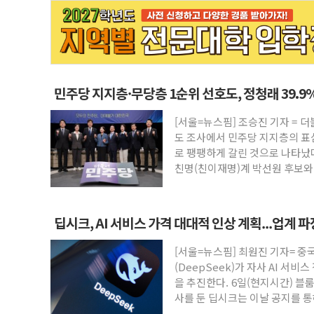
민주당 지지층·무당층 1순위 선호도, 정청래 39.9%
[서울=뉴스핌] 조승진 기자 = 
도 조사에서 민주당 지지층의 표
로 팽팽하게 갈린 것으로 나타났
친명(친이재명)계 박선원 후보와
선두
딥시크, AI 서비스 가격 대대적 인상 계획...업계 
[서울=뉴스핌] 최원진 기자= 중
(DeepSeek)가 자사 AI 서
을 추진한다. 6일(현지시간) 블
사를 둔 딥시크는 이날 공지를 통
았