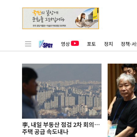
영상
포토
정치
정책·서
李, 내일 부동산 점검 2차 회의…
주택 공급 속도내나