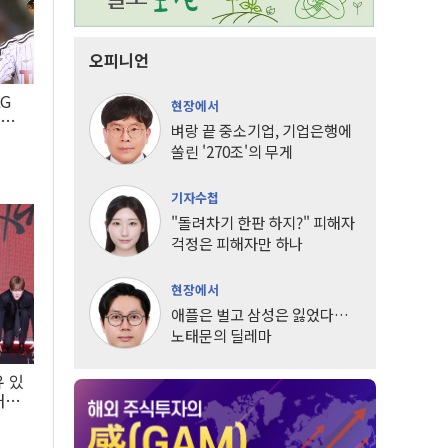
오피니언
LG
현장에서
팀도
벼랑 끝 중소기업, 기업은행에
쏠린 '270조'의 무게
기자수첩
"돌려차기 한판 하지?" 피해자
걱정은 피해자만 하나
현장에서
애플은 벌고 삼성은 잃었다…
노태문의 딜레마
유 있
내는