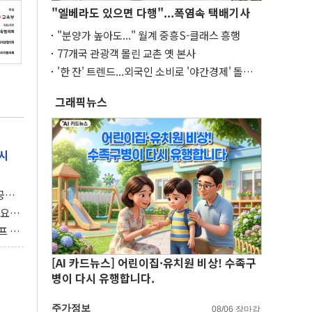
"엘베라도 있으면 다행"...폭염속 택배기사
"분양가 높아도..." 월계 중흥S-클래스 흥행
77개국 관광객 몰린 교촌 옛 본사
'한 잔' 트렌드...외국인 소비로 '야간경제' 돌파
구
그래픽뉴스
시
 공개
과제"
 요
 좌초
프 연
달러 챙
[AI 카드뉴스] 어린이집·유치원 비상! 수족구
병이 다시 유행합니다.