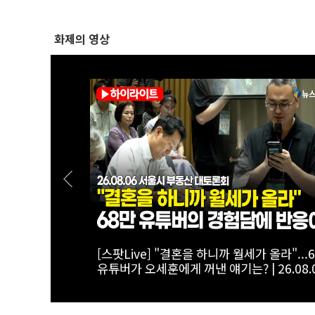
화제의 영상
하는 전월세 세
[스팟Live] "임대 사업자 유예기간 줘야"...
6 서울시 부동
회서 나온 현직 세무사의 '직언' | 26.08.06
시 부동산 대토론회