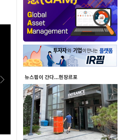
뉴스핌이 간다...현장르포
[스팟Live] *풀영상* 이준석, 보완수사권 폐지에
[스팟
"민주당 개악입법, 불안감 가중시켜"｜
에 첫
26.08.06 개혁신당 보완수사권 폐지 토론회
부동