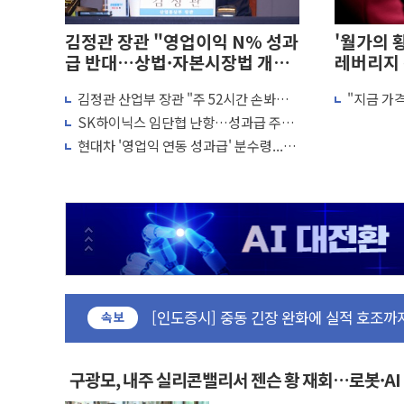
김정관 장관 "영업이익 N% 성과
'월가의 
급 반대…상법·자본시장법 개정
레버리지
논의"
이 더 큰 
김정관 산업부 장관 "주 52시간 손봐야,
"지금 가
리투아니아 국방 "러, 우크라 드론으로 나
경쟁상대 中과 비교해야"
다"…월가
SK하이닉스 임단협 난항…성과급 주식
구광모, 내주 실리콘밸리서 젠슨 황 재회
소평가"
지급·적자 시 임금 조정 갈등
현대차 '영업익 연동 성과급' 분수령...제
뉴욕증시 개장 전 특징주...모더나·아이
조업 임금공식 바뀌나
김정관 장관 "영업이익 N% 성과급 반대
뉴욕증시 프리뷰, 미 주가선물 AI주 차익
청와대, 북한 단거리 탄도미사일 발사에 
금값 7주 만에 최고…美 고용 둔화·호르
[인도증시] 중동 긴장 완화에 실적 호조까지
러, 1인칭시점 드론으로 우크라 민간인 '
속보
[베트남 증시] 지수 하락 속 'DGC' 임
'월가의 황제' 다이먼 "금융시장 레버리지
구광모, 내주 실리콘밸리서 젠슨 황 재회…로봇·A
화
양주 섬유염색공장서 화재 1명 중상…대응