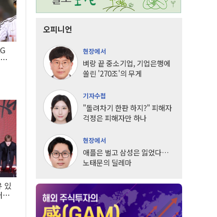
오피니언
LG
현장에서
팀도
벼랑 끝 중소기업, 기업은행에
쏠린 '270조'의 무게
기자수첩
"돌려차기 한판 하지?" 피해자
걱정은 피해자만 하나
현장에서
애플은 벌고 삼성은 잃었다…
노태문의 딜레마
유 있
내는