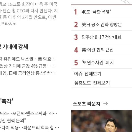
광모 LG그룹 회장이 다음 주 미국
 경쟁상대 中과 비교해야"
젠슨 황 CEO와 다시 만난다. 지
40도 '극한 폭염'
 '선봉'의 대민 봉사
회동 이후 약 2개월 만으로, 이번
 인프라&m
美日 공조 엔화 향방은
 1발 발사… 올해 10번째·42일 만 도발
 안보 위기… 반군·마약카르텔이 습득해 전투 활용
민주당 8·17 전당대회
구조
방 기대에 강세
美·이란 합의 근접
한 표면 부식 물질"
 자금 유입에도 박스권…美 암호화폐
 진화...외국인 노동자 숨져
'보완수사권' 폐지
 협상 기대에 금값 4% 급등…유
조 개입, 日에 금리인상·통상압박으
'촉각'
스포츠 라운지
닉스…오픈AI·앤스로픽과 '직거
생산 협력 논의"
이스다이 적용…파운드리 회복 힘 싣