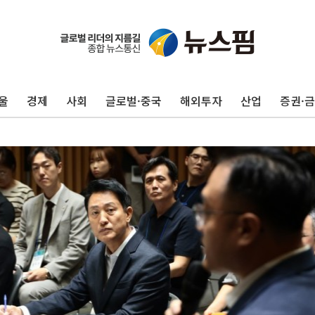
울
경제
사회
글로벌·중국
해외투자
산업
증권·