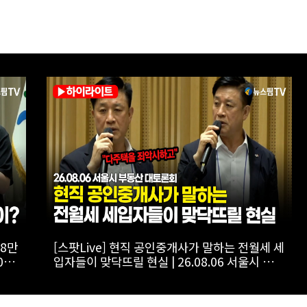
토론
[스팟Live] '투미TV' 김제경이 내린 李정부 부동
 서울
산 정책 점수는? | 26.08.06 서울시 부동산 대토
론회