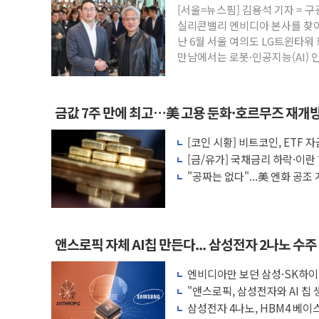
[서울=뉴스핌] 김용석 기자 = 구
김정관 산업부 장관 "주 52시간 손봐야,
실리콘밸리 엔비디아 본사를 찾아 
해군 1함대 창설 80주년…지역과 함께하는
난 6월 서울 여의도 LG트윈타워 
만남에서는 로봇·인공지능(AI)
[3보] 북, 원산서 동해로 단거리 탄도미사일
우크라 드론 전술, 중남미 콜롬비아에 새
동해해경, 독도 해상서 부유물 감긴 어선 
금값 7주 만에 최고…美 고용 둔화·호르무즈 재개
주한미군 "오산기지 누출, 백린 아닌 무해
[코인 시황] 비트코인, ETF
구미 폐염산처리업체서 불 2시간30여분만에
법안 처리 여부도 변수
[금/유가] 국채금리 하락·이란
해군과 함께하는 '불금전파, 송정' 시즌2
가 혼조
"공짜는 없다"...美 엔화 공
로 작용
앤스로픽 자체 AI칩 만든다... 삼성전자 2나노 수주 
엔비디아만 보던 삼성·SK하이
래'한다
"앤스로픽, 삼성전자와 AI 칩 
삼성전자 4나노, HBM4 베