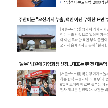
는다
삼성전자·브로드컴, 2000억 
나노까지 협력
주한미군 "오산기지 누출, 백린 아닌 무해한 표면 
[세종=뉴스핌] 양가희 기자 = 지
린이 누출된 것으로 알려진 가운
이 아닌 무해한 표면 부식 물질
군기지 홈페이지를 통해 "철저한 점
'놀부' 법원에 기업회생 신청...대표는 尹 전 대통
[서울=뉴스핌] 박민경 기자 = 
하는 한식 프랜차이즈 '놀부'가 
6일 법조계에 따르면 놀부는 지난
절차 개시를 신청했다. 사건을 