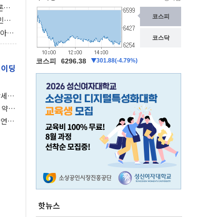
론으
 깃발
민간
감 극
비아에
이 습
레이딩
강세장
 약세
 연준,
핫뉴스