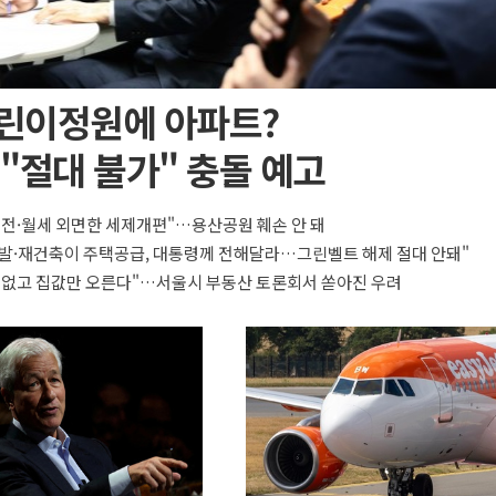
린이정원에 아파트?
"절대 불가" 충돌 예고
 전·월세 외면한 세제개편"…용산공원 훼손 안 돼
발·재건축이 주택공급, 대통령께 전해달라…그린벨트 해제 절대 안돼"
 없고 집값만 오른다"…서울시 부동산 토론회서 쏟아진 우려