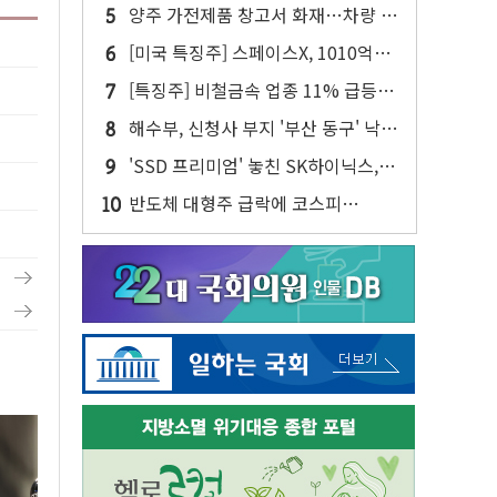
주주환원·솔리다임 이슈 부각
양주 가전제품 창고서 화재…차량 3
대·건물 1동 전소
[미국 특징주] 스페이스X, 1010억달
러 락업 해제 앞두고 주가 압박 가중
[특징주] 비철금속 업종 11% 급등…
구리 가격 상승 전망 부각
해수부, 신청사 부지 '부산 동구' 낙
점…북항 1단계 재개발 부지에 짓는
'SSD 프리미엄' 놓친 SK하이닉스,
다
솔리다임 띄운다
반도체 대형주 급락에 코스피
4%↓…매도 사이드카 발동