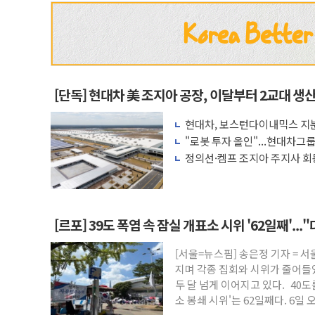
[단독] 현대차 美 조지아 공장, 이달부터 2교대 생
현대차, 보스턴다이내믹스 지분
가속
"로봇 투자 올인"...현대차그
수
정의선·켐프 조지아 주지사 회
[르포] 39도 폭염 속 잠실 개표소 시위 '62일째'..
[서울=뉴스핌] 송은정 기자 = 
지며 각종 집회와 시위가 줄어들었
두 달 넘게 이어지고 있다. 40
소 봉쇄 시위'는 62일째다. 6일 