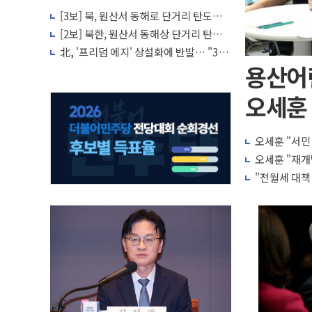
[3보] 북, 원산서 동해로 단거리 탄도미
사일 1발 발사… 올해 10번째·42일 만
[2보] 북한, 원산서 동해상 단거리 탄도
도발
미사일 발사
北, '프리덤 에지' 상설화에 반발… "3각
군사공조, 패권 전략의 산물"
용산어
오세훈 
오세훈 "서민
오세훈 "재개
"전월세 대책