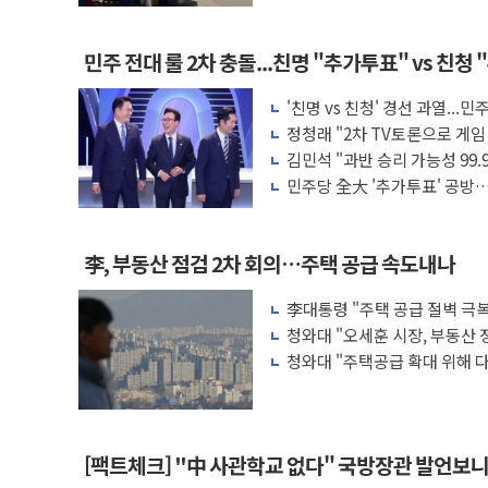
민주 전대 룰 2차 충돌...친명 "추가투표" vs 친청
'친명 vs 친청' 경선 과열..
행위 엄중 제재"
정청래 "2차 TV토론으로 게
배신 사과 안 해"
김민석 "과반 승리 가능성 99
·PK서 선방"
민주당 全大 '추가투표' 공방…
투표율 승부 가른다
李, 부동산 점검 2차 회의…주택 공급 속도내나
李대통령 "주택 공급 절벽 극
·증시 점검회의
청와대 "오세훈 시장, 부동산 
청와대 "주택공급 확대 위해 
된 바 없어"
[팩트체크] "中 사관학교 없다" 국방장관 발언보니