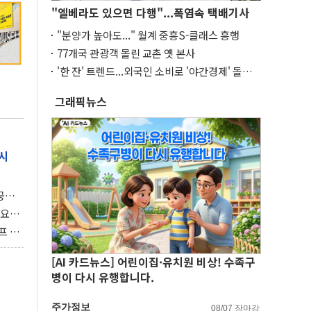
"엘베라도 있으면 다행"...폭염속 택배기사
"분양가 높아도..." 월계 중흥S-클래스 흥행
77개국 관광객 몰린 교촌 옛 본사
'한 잔' 트렌드...외국인 소비로 '야간경제' 돌파
구
그래픽뉴스
시
 공개
과제"
 요
 좌초
프 연
달러 챙
[AI 카드뉴스] 어린이집·유치원 비상! 수족구
병이 다시 유행합니다.