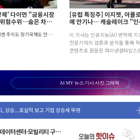
황제' 다이먼 "금융시장
[유럽 특징주] 이지젯, 아폴로
 위험수위…숨은 차입
에 안기나… 캐슬레이크 "인
변수"
입찰에서 철수"
격엔 주식도 장기국채도 안 산
이 기사는 인공지능(AI) 번역에 
토 회원국 공격 검토… 거짓 깃발 작전"
 황제 다이먼 "시장, 리스크 과
전문기자의 검증과 분석을 통해 
…로봇·AI 데이터센터·모빌리티 구체화
콘텐츠로 원문은 파이낸셜타임스(F
온큐·도어대시↑ VS 샌디스크·피그마·앱러빈↓
8월 6일자 보도입니다. [런던=뉴
…상법·자본시장법 개정 논의"
장일현 특파원 =&n
실현 속 혼조세...웨스턴디지털·샌디스크↓
긴급 안보 점검회의
AI MY 뉴스
|
기사
|
사진
|
그래픽
무즈 재개방 기대에 강세
, 상승...호실적 보고 기업 상승세 뚜렷
사파리' 공격… 시민들 공포감 극대화 전략
시 주총 기대감에 홀로 상한가…마진 잔액은 사상 최고
 위험수위…숨은 차입이 더 큰 변수"
I 데이터센터·모빌리티 구체
 1단계 진압 중