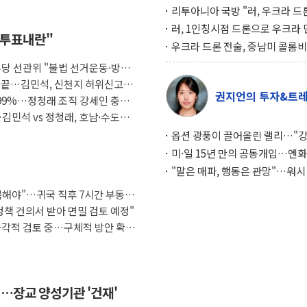
리투아니아 국방 "러, 우크라 드
로 나토 회원국 공격 검토… 거짓
러, 1인칭시점 드론으로 우크라 
 "투표내란"
작전"
인 '사파리' 공격… 시민들 공포
우크라 드론 전술, 중남미 콜롬
대화 전략
새 안보 위기… 반군·마약카르텔
.민주당 선관위 "불법 선거운동·방해
득해 전투 활용
임 끝…김민석, 신천지 허위신고에
권지언의 투자&트
.99%…정청래 조직 강세인 충청
김민석 vs 정청래, 호남·수도권
옵션 광풍이 끌어올린 랠리…"
이면에 과열 경고등"
미·일 15년 만의 공동개입…엔화
와의 싸움은 끝나지 않았다
"말은 매파, 행동은 관망"…워시
인플레 대응 기준에 시장은 의문
복해야"…귀국 직후 7시간 부동산
정책 건의서 받아 면밀 검토 예정"
다각적 검토 중…구체적 방안 확정
…장교 양성기관 '건재'