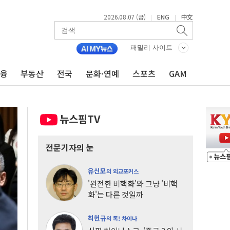
2026.08.07 (금)
ENG
中文
|
|
패밀리 사이트
금융
부동산
전국
문화·연예
스포츠
GAM
뉴스핌TV
전문기자의 눈
유신모
의 외교포커스
'완전한 비핵화'와 그냥 '비핵
화'는 다른 것일까
최헌규
의 톡! 차이나