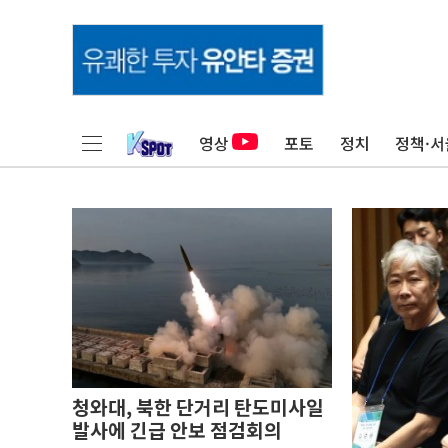
영상
포토
정치
정책·서
청와대, 북한 단거리 탄도미사일
발사에 긴급 안보 점검회의