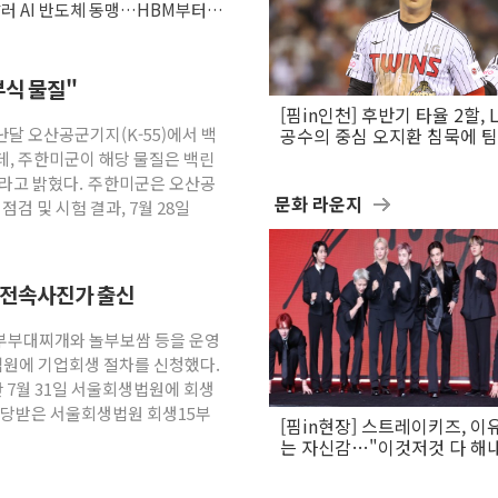
달러 AI 반도체 동맹…HBM부터 2
부식 물질"
[핌in인천] 후반기 타율 2할, 
난달 오산공군기지(K-55)에서 백
공수의 중심 오지환 침묵에 
흔들
데, 주한미군이 해당 물질은 백린
이라고 밝혔다. 주한미군은 오산공
문화 라운지
검 및 시험 결과, 7월 28일
령 전속사진가 출신
놀부부대찌개와 놀부보쌈 등을 운영
법원에 기업회생 절차를 신청했다.
 7월 31일 서울회생법원에 회생
배당받은 서울회생법원 회생15부
[핌in현장] 스트레이키즈, 이
는 자신감…"이것저것 다 해
활동 할 것"