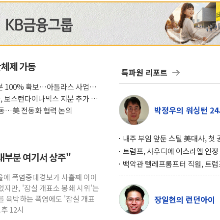
산체제 가동
특파원 리포트
 100% 확보…아틀라스 사업화
룹, 보스턴다이나믹스 지분 추가 인
박정우의 워싱턴 24
동…美 전동화 협력 논의
내주 부임 앞둔 스틸 美대사, 첫
행사서 "한미동맹 강화 최우선 
트럼프, 사우디에 이스라엘 인정
."대부분 여기서 상주"
구…원자력 협정 서명 하루 만에
백악관 텔레프롬프터 직원, 트럼
위기
설 미리 보고 베팅 시장서 10만
서울에 폭염중대경보가 사흘째 이어
겨
지만, '잠실 개표소 봉쇄 시위'는
도를 육박하는 폭염에도 '잠실 개표
장일현의 런던아이
오후 12시