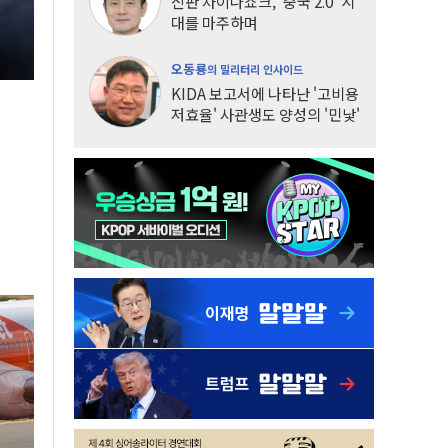
신판 차이나쇼크, '중국 2.0' 시
대를 마주하며
오동룡
의 밀리터리 인사이드
KIDA 보고서에 나타난 '고비용
저효율' 사관생도 양성의 '민낯'