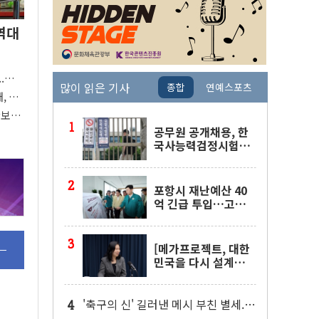
역대
..장바
많이 읽은 기사
종합
연예스포츠
, 상
"
확보…
공무원 공개채용, 한
국사능력검정시험으
로 대체
포항시 재난예산 40
억 긴급 투입…고수
온 양식장 복구·지원
'총력'
[메가프로젝트, 대한
민국을 다시 설계하
다] ① AI 생태계로 여
는 '제3의 성장엔진'
'축구의 신' 길러낸 메시 부친 별세...