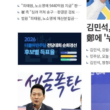
"최태원, 노소영에 9440억원 지급" 판
결…재상고시 다시 대법으로
崔 측 "심려 끼쳐 송구…판결문 검토 후
재상고 여부 결정"·노소영 측 묵묵부답
법원 "최태원, 노소영에 재산분할금
9440억원 지급하라"
김민석,
鄭에 '
김민석, 강원·
민주당, 오늘
김민석, 정청래에