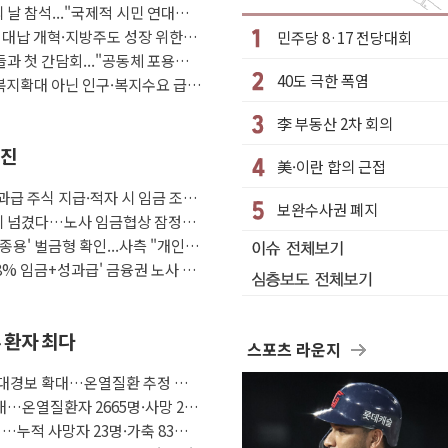
…"마음 잇는 시간 되길"
 날 참석..."국제적 시민 연대로
 대납 개혁·지방주도 성장 위한
민주당 8·17 전당대회
…재상고 앞두고 막판 셈법
들과 첫 간담회..."공동체 포용에
달
40도 극한 폭염
 복지확대 아닌 인구·복지수요 급
논란…이틀만에 철거
李 부동산 2차 회의
 최대 33% 감축
추진
감소한 9.4%↓…유통업계 양극화 심화
美·이란 합의 근접
비아 대통령 취임식 참석
급 주식 지급·적자 시 임금 조정
보완수사권 폐지
 위기 넘겼다…노사 임금협상 잠정합
강한 비...호우 피해 없어
종용' 벌금형 확인...사측 "개인 일
우롱 기괴" vs 與 "송구한 해프닝"
'8% 임금+성과급' 금융권 노사 대
 환자 최다
스포츠 라운지
중대경보 확대…온열질환 추정 사
…온열질환자 2665명·사망 23
…누적 사망자 23명·가축 83만