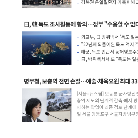
마리 폐사
경북권 온열질환자·가축피해 크
日, 韓 독도 조사활동에 항의…정부 "수용할 수 없
외교부, 日 방위백서 '독도 일본
"22년째 되풀이된 독도 억지
서 강력 규탄
해군, 독도 인근서 동해영토수
日, 방위백서서 또 "독도는 일본
정하라"
병무청, 보충역 전면 손질…예술·체육요원 최대 3
[서울=뉴스핌] 오동룡 군사방산
충역 제도의 단계적 감축·폐지 
영하는 작업이 최종 검토 단계에 
일 서울 영등포구 서울지방병무