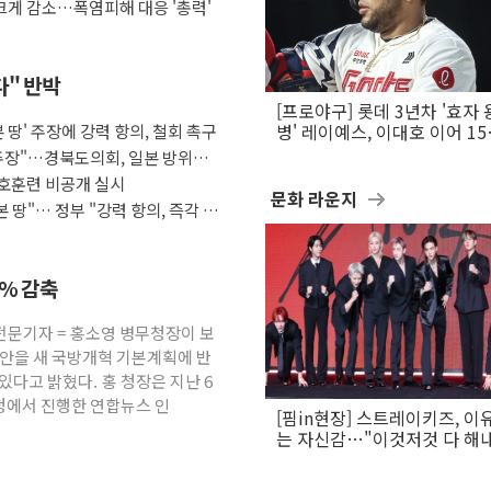
게 감소…폭염피해 대응 '총력'
다" 반박
[프로야구] 롯데 3년차 '효자 
 땅' 주장에 강력 항의, 철회 촉구
병' 레이예스, 이대호 이어 1
만의 롯데 타격왕 도전
 주장"…경북도의회, 일본 방위백
호훈련 비공개 실시
문화 라운지
 땅"… 정부 "강력 항의, 즉각 시
3% 감축
전문기자 = 홍소영 병무청장이 보
방안을 새 국방개혁 기본계획에 반
있다고 밝혔다. 홍 청장은 지난 6
청에서 진행한 연합뉴스 인
[핌in현장] 스트레이키즈, 이
는 자신감…"이것저것 다 해
활동 할 것"