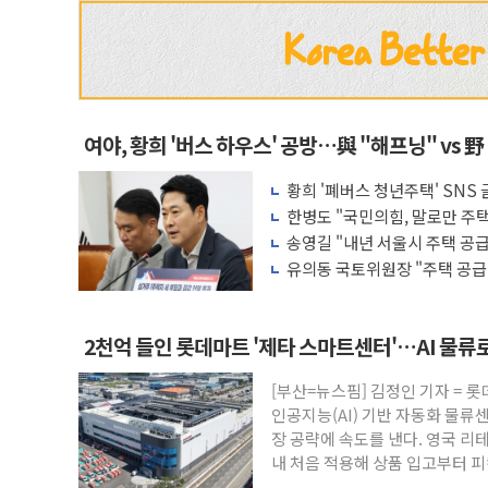
여야, 황희 '버스 하우스' 공방…與 "해프닝" vs 野
황희 '폐버스 청년주택' SNS
한병도 "국민의힘, 말로만 주
리 협조하라"
송영길 "내년 서울시 주택 공
지원 확대해야"
유의동 국토위원장 "주택 공급
대책이 중요"
2천억 들인 롯데마트 '제타 스마트센터'…AI 물류
[부산=뉴스핌] 김정인 기자 = 
인공지능(AI) 기반 자동화 물류
장 공략에 속도를 낸다. 영국 리
내 처음 적용해 상품 입고부터 