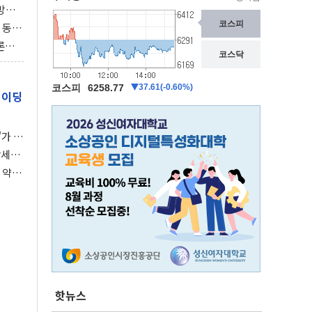
동방위
협에
 동시
동 화
론으
 깃발
레이딩
가 말
강세장
 약세
핫뉴스