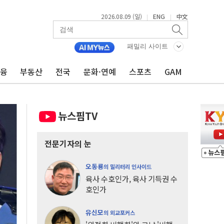
2026.08.09 (일)
ENG
中文
|
|
패밀리 사이트
금융
부동산
전국
문화·연예
스포츠
GAM
뉴스핌TV
전문기자의 눈
오동룡
의 밀리터리 인사이드
육사 수호인가, 육사 기득권 수
호인가
유신모
의 외교포커스