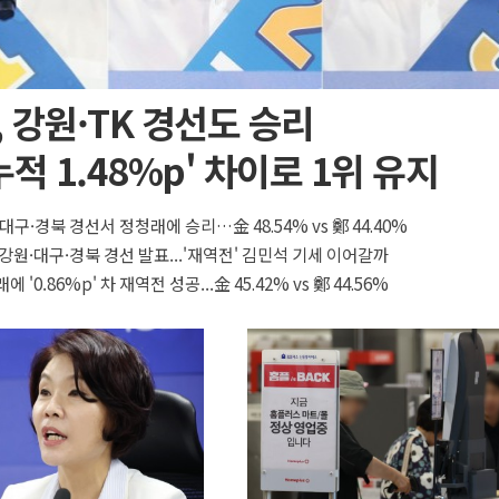
 강원·TK 경선도 승리
누적 1.48%p' 차이로 1위 유지
대구·경북 경선서 정청래에 승리…金 48.54% vs 鄭 44.40%
 강원·대구·경북 경선 발표...'재역전' 김민석 기세 이어갈까
 '0.86%p' 차 재역전 성공...金 45.42% vs 鄭 44.56%