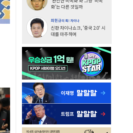
'완전한 비핵화'와 그냥 '비핵
화'는 다른 것일까
최헌규
의 톡! 차이나
신판 차이나쇼크, '중국 2.0' 시
대를 마주하며