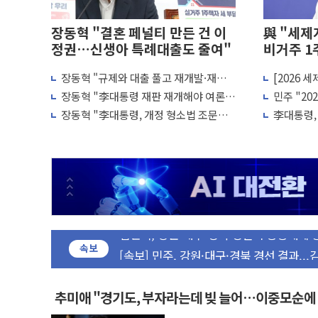
장동혁 "결혼 페널티 만든 건 이
與 "세제
정권…신생아 특례대출도 줄여"
비거주 1
장동혁 "규제와 대출 풀고 재개발·재건
[2026 
평택 진위면 공장서 질식사고 발생…작업자
축 촉진하는 것이 부동산 정상화"
국내 투자 
장동혁 "李대통령 재판 재개해야 여론조
민주 "20
사 51.9%…그것이 국민의 뜻"
줄이고 과
포항 블루밸리 국가산단에 '철강 AI융합
장동혁 "李대통령, 개정 형소법 조문도
李대통령, 
안 읽어…'역사의 죄인' 책임 회피"
재검토 지
상주 낙동강 선착장 하류서 50대 숨진 채 발
[종합] 김민석, 정청래에 누적 1.48%p 차 선
민주당 경북도당위원장에 오중기 당선...합
인천서 말다툼 중 어머니 살해 10대 구속
김민석, 강원·대구·경북 경선서 정청래에 승리
[속보] 민주, 강원·대구·경북 경선 결과...
속보
[속보] 민주, 경북 경선 결과 발표...김민석 
[속보] 민주, 대구 경선 결과 발표...정청래 
추미애 "경기도, 부자라는데 빚 늘어…이중모순에
[속보] 민주, 강원 경선 결과 발표...김민석 