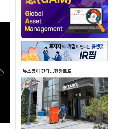
뉴스핌이 간다...현장르포
[스팟Live] 정청래 대구 승리에도 1622표차…
[스팟
강원·TK 경선 이긴 김민석 1위 수성 | 26.08.09
설 내내 ‘
더불어민주당 당대표·최고위원 후보 대구·경북
어민주
합동연설회
회