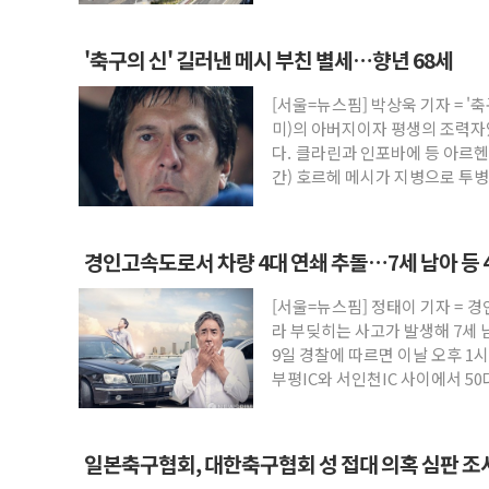
'축구의 신' 길러낸 메시 부친 별세…향년 68세
[서울=뉴스핌] 박상욱 기자 = '
미)의 아버지이자 평생의 조력자
다. 클라린과 인포바에 등 아르
간) 호르헤 메시가 지병으로 투
병원에서
경인고속도로서 차량 4대 연쇄 추돌…7세 남아 등 
[서울=뉴스핌] 정태이 기자 = 
라 부딪히는 사고가 발생해 7세 
9일 경찰에 따르면 이날 오후 1
부평IC와 서인천IC 사이에서 50
일본축구협회, 대한축구협회 성 접대 의혹 심판 조