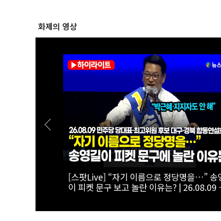
화제의 영상
않습니다!”…김
[스팟Live] “맞습니다! 교체해야 합니다!”
’ |
청래, 지도부 교체 주장 ‘정면돌파’ | 26.08.0
최고위원 후보
더불어민주당 당대표·최고위원 후보 대구·
합동연설회