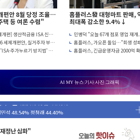
개편안 8월 당정 조율…
홈플러스發 대형마트 판매, 
주택 등 여론 수렴"
최대폭 감소한 9.4%↓
세제개편] 생산적금융 ISA 신설...
민병덕 "오늘 67개 점포 영업 재개.
 1명 숨져
땐 이자·배당 전액 '비과세'
구니에 홈플러스 담아달라" 호소
26 세제개편안, 실거주자 부담
홈플러스, 가오픈 돌입…"회생 성패
세 형평 바로잡는 개편"
품 공급·협력사 신뢰 회복에 달렸다
실증센터' 들어선다
'ISA·주가누르기 방지법' 전면
홈플러스, 긴급운영자금 2000억 
시
13일부터 67개점 영업 재개
견...경찰, 조사 중
두 유지...金 46.01% vs 鄭 44.53%
산득표율 68.63%
AI MY 뉴스
|
기사
|
사진
|
그래픽
…범행 후 반려견도 죽여
…金 48.54% vs 鄭 44.40%
김민석 48.54% 정청래 44.40%
47.37% 정청래 45.71% 송영길 6.92%
47.82% 김민석 46.35% 송영길 5.83%
 재정난 심화"
50.30% 정청래 41.94% 송영길 7.76%