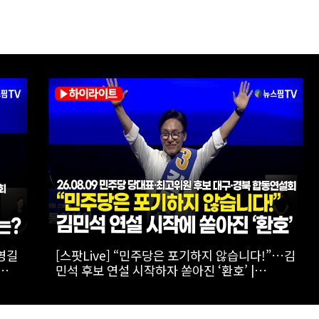
…정
[스팟Live] TK 당심 잡을 후보는?…제3차 정기
9
전국당원대회 후보자 대구·경북 합동연설회 생
경북
중계 | 26.08.09