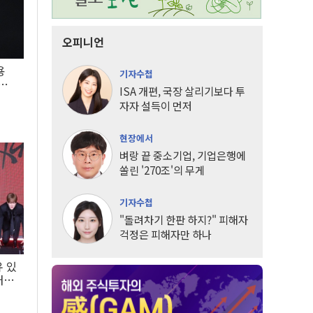
오피니언
용
기자수첩
5년
ISA 개편, 국장 살리기보다 투
자자 설득이 먼저
현장에서
벼랑 끝 중소기업, 기업은행에
쏠린 '270조'의 무게
기자수첩
"돌려차기 한판 하지?" 피해자
걱정은 피해자만 하나
유 있
내는