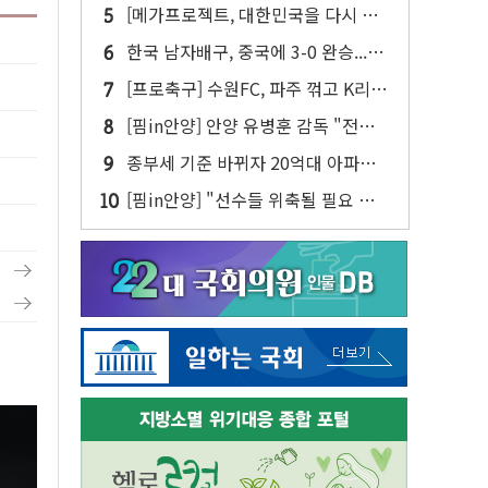
향년 68세
[메가프로젝트, 대한민국을 다시 설
계하다] ② AI 승부는 데이터센터에
한국 남자배구, 중국에 3-0 완승...동
서 갈린다
아시아선수권 결승 진출
[프로축구] 수원FC, 파주 꺾고 K리그
2 3위 도약…성남은 천안에 극장승
[핌in안양] 안양 유병훈 감독 "전반
압박 강도 떨어진 게 패인"...아일톤
종부세 기준 바뀌자 20억대 아파트
은 곧 복귀
'들썩'…세입자 불안도 커진다
[핌in안양] "선수들 위축될 필요 없
다"...대전 반등의 키워드는 '자신감'