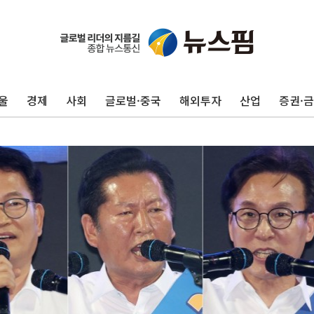
울
경제
사회
글로벌·중국
해외투자
산업
증권·