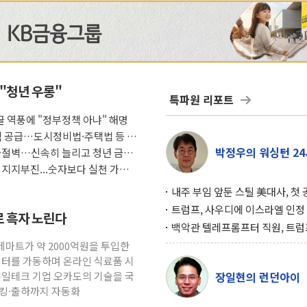
 "청년 우롱"
특파원 리포트
 글 역풍에 "정부정책 아냐" 해명
택 공급…도시정비법·주택법 등 처
박정우의 워싱턴 24
급절벽…신속히 늘리고 청년 금융
 지지부진...숫자보다 실천 가능한
내주 부임 앞둔 스틸 美대사, 첫
행사서 "한미동맹 강화 최우선 
트럼프, 사우디에 이스라엘 인정
로 흑자 노린다
구…원자력 협정 서명 하루 만에
백악관 텔레프롬프터 직원, 트럼
위기
설 미리 보고 베팅 시장서 10만
롯데마트가 약 2000억원을 투입한
겨
센터를 가동하며 온라인 식료품 시
테일테크 기업 오카도의 기술을 국
장일현의 런던아이
피킹·출하까지 자동화