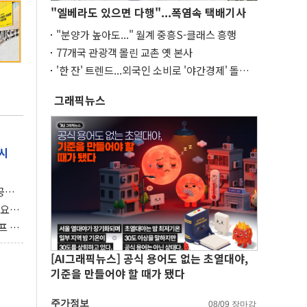
"엘베라도 있으면 다행"...폭염속 택배기사
"분양가 높아도..." 월계 중흥S-클래스 흥행
77개국 관광객 몰린 교촌 옛 본사
'한 잔' 트렌드...외국인 소비로 '야간경제' 돌파
구
그래픽뉴스
시
 공개
과제"
 요
 좌초
프 연
달러 챙
[AI그래픽뉴스] 공식 용어도 없는 초열대야,
기준을 만들어야 할 때가 됐다