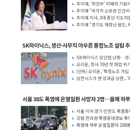
정재헌 CEO, SKT 장기고객 400명 맞이
추미애, '위안부' 피해자 기림의
목소리 내야"
추미애 "국가직 소방관 인건비
최태원, 노소영에 9440억 지급 확정되나
재정개편 시급"
추미애 지사, 3대 종단 지도자
하나금융, 명동 소상공인에 '행복상자' 전
감사"
추미애 "경기도 재정난 원인,
인천시 광복절 현수막 '태극기 거꾸로' 
증때문"
병무청, 보충역 전면 손질… 예술·체육요원
SK하이닉스, 생산·사무직 아우른 통합노조 설립 
홈플러스發 대형마트 판매, 역대 최대폭 
윤준병·이해민 의원, '정부 특사'로 콜롬
SK하이닉스 임단협 난항…성과
갈등
오리온, 창사 70년 첫 파업
'호우·산사태 주의보' 울진 시간당 30mm 
의
[단독] 오리온, '특정노조 가입 
여야, 황희 '버스 하우스' 공방…野 "청년 
탈, 징계 조치 완료"
삼전닉스가 깬 성과급 상한...
립
서울 38도 폭염에 온열질환 사망자 2명…올해 하루
서울 이어 경기·인천도 폭염
망 19명
강원·전라권 폭염중대경보 확대
명
폭염에 하루 온열질환자 208명