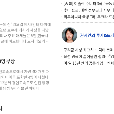
[종합] 이슬람 수니파 3국, '공
협정' 체결… 이스라엘·이란 위
후티 반군, 예멘 정부군과 사우디
맞설 자체 억지력 강화
공격… 위기 고조되는 또 다른 중
리투아니아 국방 "러, 우크라 드
약고
로 나토 회원국 공격 검토… 거짓
축구의 신' 리오넬 메시(인터 마이애
작전"
였던 호르헤 메시가 세상을 떠났
권지언의 투자&트
헨티나 주요 매체들은 8일(한국시
병 끝에 아르헨티나 로사리오의 한
구리값 사상 최고치…'닥터 코퍼'
하는 경기 신호가 달라졌다
옵션 광풍이 끌어올린 랠리…"
4명 부상
이면에 과열 경고등"
미·일 15년 만의 공동개입…엔화
와의 싸움은 끝나지 않았다
경인고속도로에서 차량 4대가 잇따
남자아이를 포함한 4명이 다쳤다.
시12분께 경인고속도로 인천 방향
대 남성 A씨가 몰던 아반떼
사