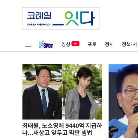
영상
포토
정치
정책·서
최태원, 노소영에 9440억 지급하
나...재상고 앞두고 막판 셈법