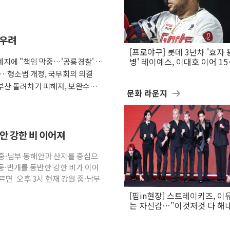
 우려
[프로야구] 롯데 3년차 '효자 
지에 "책임 막중…'공룡경찰' 우
병' 레이예스, 이대호 이어 1
만의 롯데 타격왕 도전
다…형소법 개정, 국무회의 의결
부산 돌려차기 피해자, 보완수사
문화 라운지
해안 강한 비 이어져
원 중·남부 동해안과 산지를 중심으
둥·번개를 동반한 강한 비가 이어
면 오후 3시 현재 강원 중·남부
[핌in현장] 스트레이키즈, 이
는 자신감…"이것저것 다 해
활동 할 것"