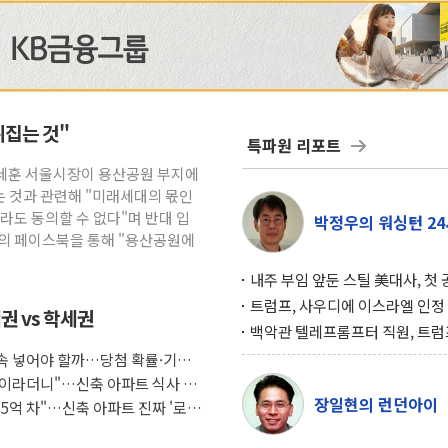
뒤집는 것"
특파원 리포트
오세훈 서울시장이 용산공원 부지에
 것과 관련해 "미래세대의 몫인
라도 동의할 수 없다"며 반대 입
박정우의 워싱턴 24
신의 페이스북을 통해 "용산공원에
내주 부임 앞둔 스틸 美대사, 첫
행사서 "한미동맹 강화 최우선 
트럼프, 사우디에 이스라엘 인정
권 vs 학세권
구…원자력 협정 서명 하루 만에
백악관 텔레프롬프터 직원, 트럼
위기
설 미리 보고 베팅 시장서 10만
 계속 넣어야 할까…당첨 확률·기회
겨
조식이라더니"…신축 아파트 식사 서
장일현의 런던아이
도 5억 차"…신축 아파트 진짜 '로얄