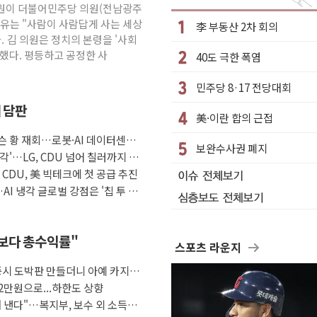
 김원이 더불어민주당 의원(전남광주
수거차에 치여 사망
이유는 "사람이 사람답게 사는 세상
李 부동산 2차 회의
성 2명 숨져
. 김 의원은 정치의 본령을 '사회
했다. 평등하고 공정한 사
40도 극한 폭염
…'결혼 페널티' 22개 과제 손본다
1명 사망·1명 실종
민주당 8·17 전당대회
."국제적 시민 연대로 목소리 내야"
째 담판
美·이란 합의 근접
나흘만에 숨진 채 발견
슨 황 재회…로봇·AI 데이터센터·
아들 체포
보완수사권 폐지
각'…LG, CDU 넘어 칠러까지 묶
청래…제주 연설서 신경전 고조
자 CDU, 美 빅테크에 첫 공급 추진
AI 냉각 글로벌 강점은 '칩 투 칠
금보다 총수익률"
스포츠 라운지
증시 도박판 만들더니 아예 카지노
2만원으로...하한도 상향
 낸다"…복지부, 보수 외 소득월