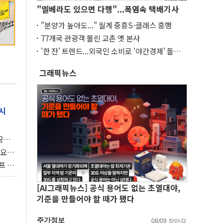
"엘베라도 있으면 다행"...폭염속 택배기사
"분양가 높아도..." 월계 중흥S-클래스 흥행
77개국 관광객 몰린 교촌 옛 본사
'한 잔' 트렌드...외국인 소비로 '야간경제' 돌파
구
그래픽뉴스
시
 공개
과제"
 요
 좌초
프 연
달러 챙
[AI그래픽뉴스] 공식 용어도 없는 초열대야,
기준을 만들어야 할 때가 됐다