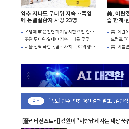
입추 지나도 무더위 지속…폭염
美, 이란
에 온열질환자 사망 23명
습 한계·
폭염에 車 운전면허 기능시험 오전 집중
美, 이란
포항시 재난예산 40억 긴급 투입…고수온 
편성…체감온도 38도 넘으면 중단
"이제 우리
주말 무더위·열대야 지속…내륙 곳곳 소
트럼프 "이
울진·영덕 '호우특보'-포항 '산사태 주의보
나기
미군, 사
서울 전역 극한 폭염…자치구, 야외 행사
美, 이틀
[종합] 김민석, 정청래에 '0.86%p' 차 재역전
조정·물청소 운영 확대
재개는 아
인천 합동연설회 나선 송영길·정청래·김
김민석, 2주차 제주·인천 경선서 정청래에 승리
인사하는 김민석 당대표 후보
[속보] 민주, 제주·인천 경선 결과 발표...김
[속보] 민주, 인천 경선 결과 발표...김민석 
[속보] 민주, 제주 경선 결과 발표...김민석 
속보
이번주 국내 주요 금융일정(8.10~8.14)
美, 이란전 출구전략 만지작…공습 한계·
[폴리티션스토리] 김원이 "사람답게 사는 세상 꿈
강릉·동해·삼척 시간당 최대 50㎜ 폭우