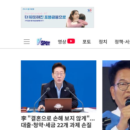
영상
포토
정치
정책·서
李 "결혼으로 손해 보지 않게"...
대출·청약·세금 22개 과제 손질