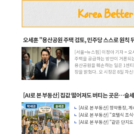
오세훈 "용산공원 주택 검토, 민주당 스스로 원칙 
[서울=뉴스핌] 이정아 기자 = 
주택을 공급하는 방안이 거론되는
용산공원을 훼손하는 일은 1센티
장을 밝혔다. 오 시장은 8일 자
[AI로 본 부동산] 집값 떨어져도 버티는 곳은…슬세
[AI로 본 부동산] 청약통장,
비용 따져보니
[AI로 본 부동산] "호텔식 
비스의 속사정
[AI로 본 부동산] "같은 단지
층' 조건은