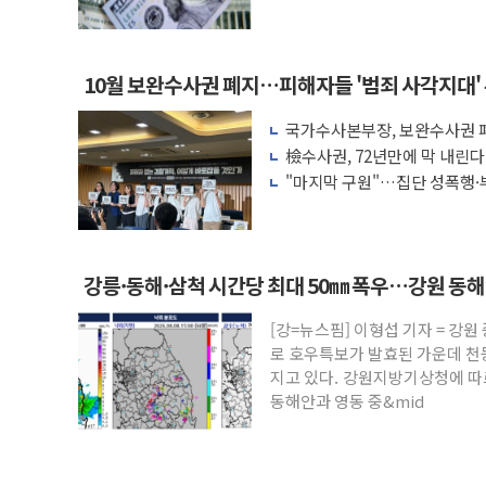
액 공제 기준 개편 검토
10월 보완수사권 폐지…피해자들 '범죄 사각지대'
국가수사본부장, 보완수사권 폐
려 해소"
檢수사권, 72년만에 막 내린
"마지막 구원"…집단 성폭행·
권 폐지 '우려'
강릉·동해·삼척 시간당 최대 50㎜ 폭우…강원 동
[강=뉴스핌] 이형섭 기자 = 강
로 호우특보가 발효된 가운데 천
지고 있다. 강원지방기상청에 따르
동해안과 영동 중&mid