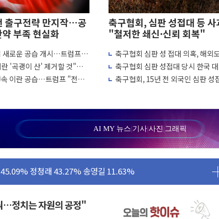
전 출구전략 만지작…공
축구협회, 심판 성접대 등 사
탄약 부족 현실화
"철저한 쇄신·신뢰 회복"
에 새로운 공습 개시…트럼프
축구협회 심판 성 접대 의혹, 해외
양식장 복구·지원 '총력'
 차례"
↑…감독 선임 과정 수사까지 외신
란 '곡괭이 산' 제거할 것"…
축구협회 심판 성접대 당시 한국 
'...경북도, 호우 피해·통제구간 없어
흘째 이란 야간 공습
7경기 무패 행진
연속 이란 공습…트럼프 "전쟁
축구협회, 15년 전 외국인 심판 성
 성공...金 45.42% vs 鄭 44.56%
냐"
의혹...월드컵·올림픽 예선도 포함
민석 당대표 후보
...47.75% vs 42.08%
AI MY 뉴스
|
기사
|
사진
|
그래픽
민석 47.75% 정청래 42.08%
45.09% 정청래 43.27% 송영길 11.63%
52.64% 정청래 39.89% 송영길 7.47%
탄약 부족 현실화
꿔…정치는 자원의 공정"
…강원 동해안 강한 비 이어져