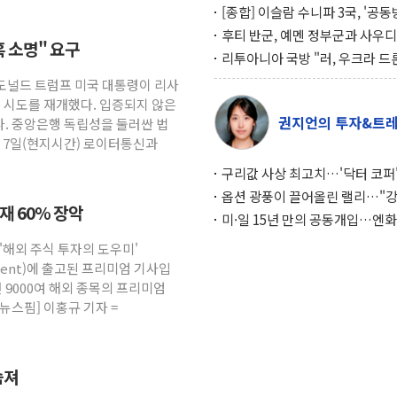
[종합] 이슬람 수니파 3국, '공
협정' 체결… 이스라엘·이란 위
후티 반군, 예멘 정부군과 사우디
혹 소명" 요구
맞설 자체 억지력 강화
공격… 위기 고조되는 또 다른 중
리투아니아 국방 "러, 우크라 드
약고
로 나토 회원국 공격 검토… 거짓
 도널드 트럼프 미국 대통령이 리사
작전"
임 시도를 재개했다. 입증되지 않은
권지언의 투자&트
. 중앙은행 독립성을 둘러싼 법
. 7일(현지시간) 로이터통신과
구리값 사상 최고치…'닥터 코퍼'
하는 경기 신호가 달라졌다
옵션 광풍이 끌어올린 랠리…"
소재 60% 장악
이면에 과열 경고등"
미·일 15년 만의 공동개입…엔화
와의 싸움은 끝나지 않았다
 '해외 주식 투자의 도우미'
gement)에 출고된 프리미엄 기사입
 9000여 해외 종목의 프리미엄
뉴스핌] 이홍규 기자 =
숨져