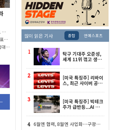
과
도 관심
많이 읽은 기사
종합
연예스포츠
 주목
대표팀
접대
탁구 기대주 오준성,
세계 11위 꺾고 생애
첫 WTT 챔피언스 4
강행
[미국 특징주] 리바이
스, 최근 사이버 공격
물결 속 보안 침해 사
실 공개
[미국 특징주] 빅테크
주가 급반등...AI 불안
잦아들고 낙관론 되살
아나
6월엔 협력, 8월엔 사업화…구광모·