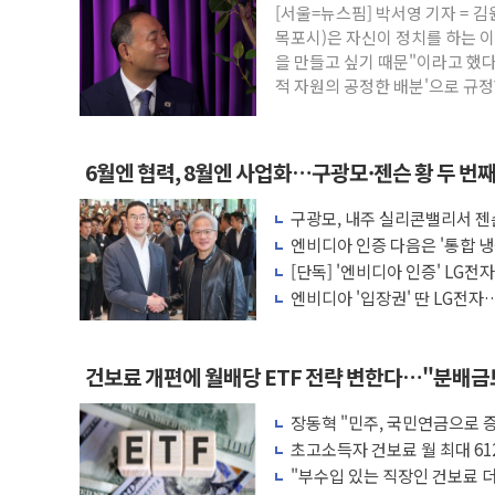
[서울=뉴스핌] 박서영 기자 =
폐기물 수거하다 참변…60대 환경미화원 
목포시)은 자신이 정치를 하는 
서울 중랑구 주택가서 흉기 난동…60대 남
을 만들고 싶기 때문"이라고 했다
적 자원의 공정한 배분'으로 규정
李대통령 "결혼 때문에 손해 보는 일 없게"
여수 오동도 인근 해상서 모터보트 전복…
추미애, '위안부' 피해자 기림의 날 참석..
6월엔 협력, 8월엔 사업화…구광모·젠슨 황 두 번
인천 선재도 갯벌서 해루질 중 실종 60대 
구광모, 내주 실리콘밸리서 젠
인천서 말다툼 중 어머니 흉기 살해 10대 
모빌리티 구체화
엔비디아 인증 다음은 '통합 냉
'화합' 꺼낸 김민석에 '뻔뻔' 받아친 정
는다
[단독] '엔비디아 인증' LG전
엔비디아 '입장권' 딴 LG전자…
러'
건보료 개편에 월배당 ETF 전략 변한다…"분배
장동혁 "민주, 국민연금으로 
차릴 판"
초고소득자 건보료 월 최대 61
"부수입 있는 직장인 건보료 더