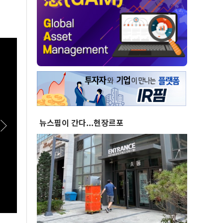
뉴스핌이 간다...현장르포
[스팟Live] 김민석 “누가 김민석보다 국정 방향
[스팟
을 공유했나”…인천서 ‘대체불가’ 외쳤다 |
영길엔 
26.08.08 더불어민주당 당대표·최고위원 후보
불어민
인천 합동연설회
설회