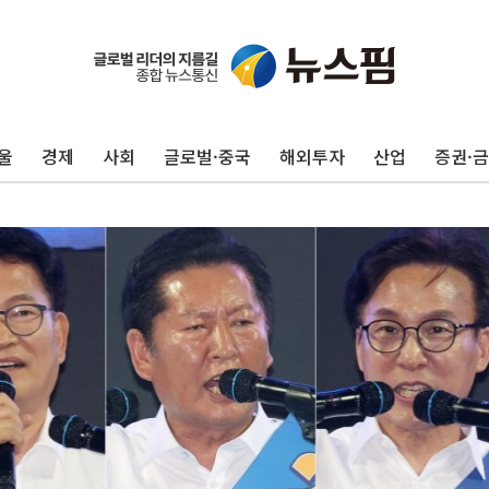
울
경제
사회
글로벌·중국
해외투자
산업
증권·