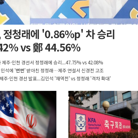
 정청래에 '0.86%p' 차 승리
42% vs 鄭 44.56%
 제주·인천 경선서 정청래에 승리...47.75% vs 42.08%
 김민석에 '뻔뻔' 받아친 정청래…제주 연설서 신경전 고조
제주·인천 경선 발표...김민석 '재역전' vs 정청래 '격차 확대'