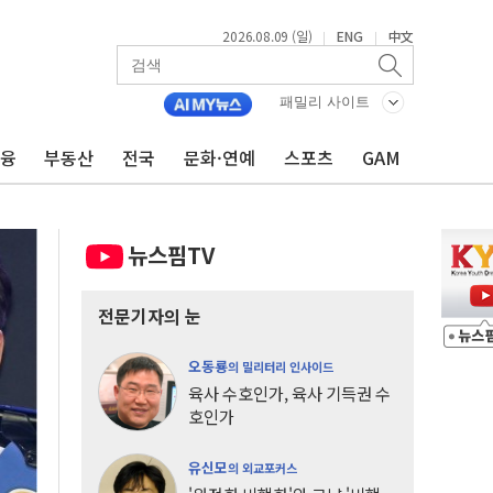
2026.08.09 (일)
ENG
中文
|
|
패밀리 사이트
금융
부동산
전국
문화·연예
스포츠
GAM
뉴스핌TV
전문기자의 눈
오동룡
의 밀리터리 인사이드
육사 수호인가, 육사 기득권 수
호인가
유신모
의 외교포커스