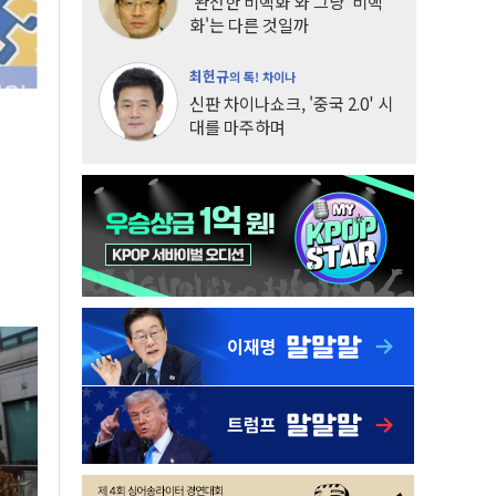
'완전한 비핵화'와 그냥 '비핵
화'는 다른 것일까
최헌규
의 톡! 차이나
신판 차이나쇼크, '중국 2.0' 시
대를 마주하며