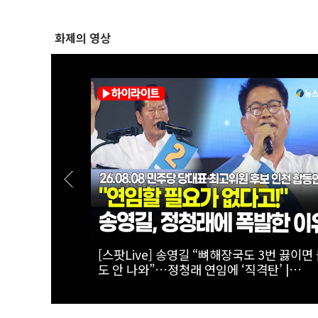
화제의 영상
 2차전 승자
[스팟Live] 김민석 제주 52.64%·인천 45.
자 인천 합동
로 연속 1위…정청래 따돌렸다’ | 26.08.08
어민주당 당대표·최고위원 후보 인천 합동
회