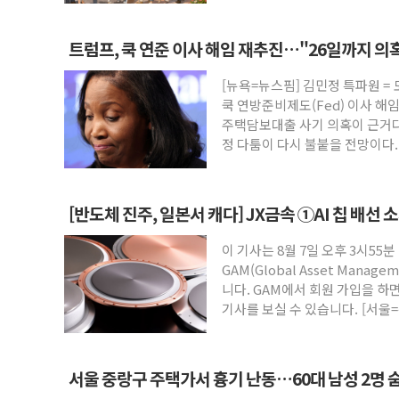
트럼프, 쿡 연준 이사 해임 재추진…"26일까지 의
[뉴욕=뉴스핌] 김민정 특파원 =
쿡 연방준비제도(Fed) 이사 해
주택담보대출 사기 의혹이 근거다
정 다툼이 다시 불붙을 전망이다
[반도체 진주, 일본서 캐다] JX금속 ①AI 칩 배선 
이 기사는 8월 7일 오후 3시55분
GAM(Global Asset Mana
니다. GAM에서 회원 가입을 하면
기사를 보실 수 있습니다. [서울=
서울 중랑구 주택가서 흉기 난동…60대 남성 2명 