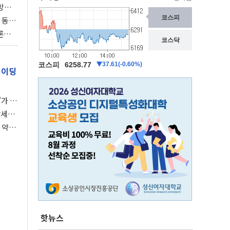
동방위
협에
 동시
동 화
론으
 깃발
레이딩
가 말
강세장
 약세
핫뉴스