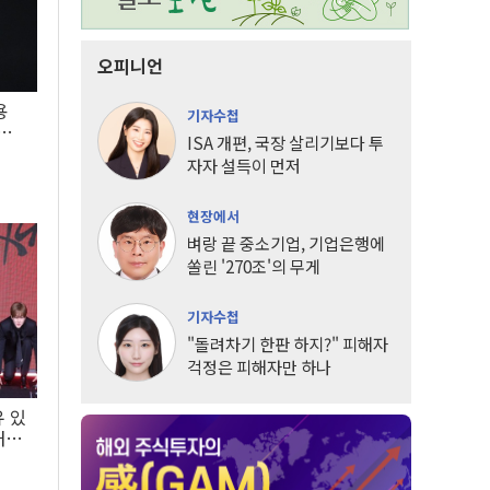
오피니언
용
기자수첩
5년
ISA 개편, 국장 살리기보다 투
자자 설득이 먼저
현장에서
벼랑 끝 중소기업, 기업은행에
쏠린 '270조'의 무게
기자수첩
"돌려차기 한판 하지?" 피해자
걱정은 피해자만 하나
유 있
내는