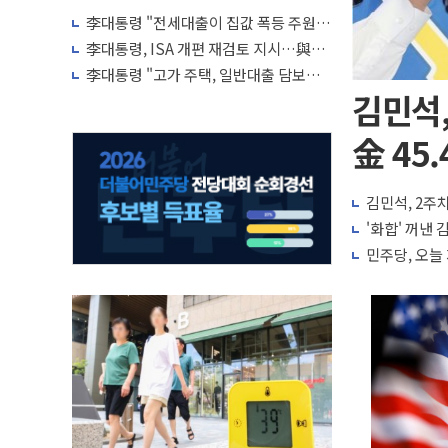
李대통령 "전세대출이 집값 폭등 주원
인…유주택자 제한·규제 강화 검토"
李대통령, ISA 개편 재검토 지시…與
"적극 환영"·野 "졸속 국정"
李대통령 "고가 주택, 일반대출 담보가
치 인정 재고…편법·우회 가능"
김민석,
金 45.
김민석, 2주차
'화합' 꺼낸
민주당, 오늘 