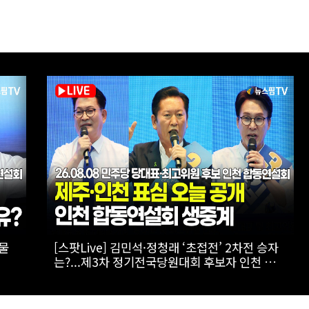
09%
[스팟Live] 환호 속 입장해 나란히 ‘찰칵’…서로
 더불
‘저격 연설’ 들을 때 후보들 표정은? | 26.08.08
연설
더불어민주당 당대표·최고위원 후보 인천 합동
연설회