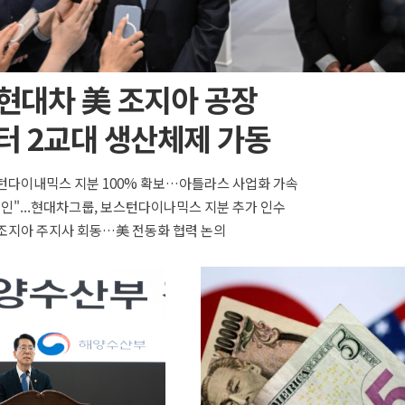
 현대차 美 조지아 공장
터 2교대 생산체제 가동
턴다이내믹스 지분 100% 확보…아틀라스 사업화 가속
올인"...현대차그룹, 보스턴다이나믹스 지분 추가 인수
조지아 주지사 회동…美 전동화 협력 논의