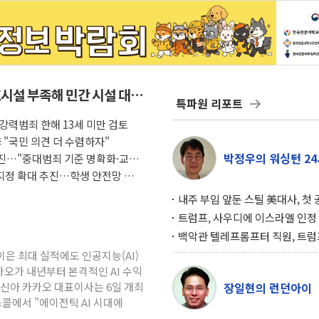
호시설 부족해 민간 시설 대신
특파원 리포트
.강력범죄 한해 13세 미만 검토
 "국민 의견 더 수렴하자"
박정우의 워싱턴 24
진…"중대범죄 기준 명확화·교화
지정 확대 추진…학생 안전망 통합
내주 부임 앞둔 스틸 美대사, 첫
행사서 "한미동맹 강화 최우선 
트럼프, 사우디에 이스라엘 인정
구…원자력 협정 서명 하루 만에
백악관 텔레프롬프터 직원, 트럼
위기
설 미리 보고 베팅 시장서 10만
이은 최대 실적에도 인공지능(AI)
겨
오가 내년부터 본격적인 AI 수익
정신아 카카오 대표이사는 6일 개최
장일현의 런던아이
콜에서 "에이전틱 AI 시대에