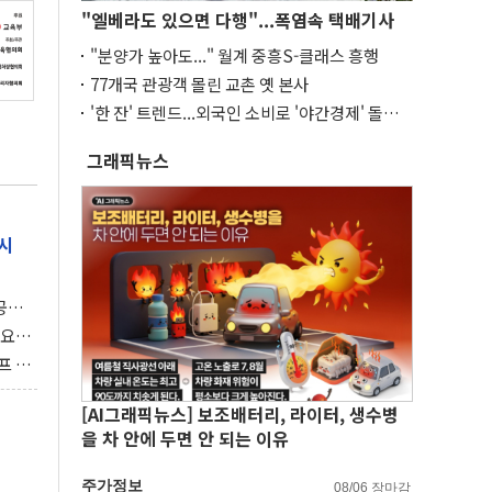
"엘베라도 있으면 다행"...폭염속 택배기사
"분양가 높아도..." 월계 중흥S-클래스 흥행
77개국 관광객 몰린 교촌 옛 본사
'한 잔' 트렌드...외국인 소비로 '야간경제' 돌파
구
그래픽뉴스
시
 공개
과제"
 요
 좌초
프 연
달러 챙
[AI그래픽뉴스] 보조배터리, 라이터, 생수병
을 차 안에 두면 안 되는 이유