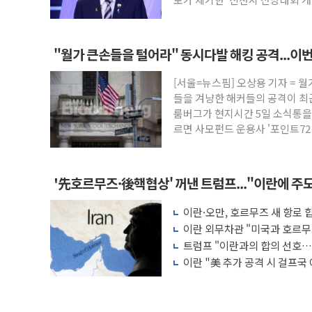
"월가 큰손들을 털어라" 동시다발 해킹 공격...이
[서울=뉴스핌] 오상용 기자 = 
들을 겨냥한 해커들의 공격이 
룸버그가 현지시간 5일 소식통을
르면 사모펀드 운용사 '포인트72 운용
'先호르무즈·後핵협상' 꺼낸 트럼프..."이란에 주
이란·오만, 호르무즈 새 항로 합
이란 외무차관 "미국과 호르무
짓"
트럼프 "이란과의 합의 선호…
이란 "美 추가 공격 시 걸프국
압박