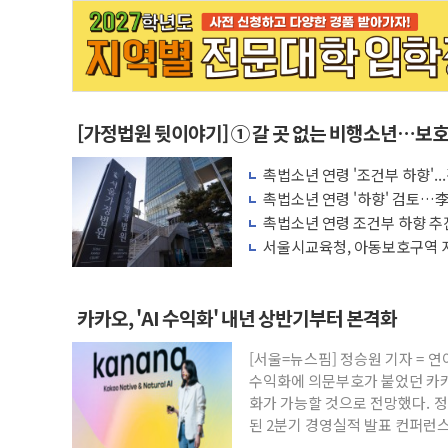
[가정법원 뒷이야기] ① 갈 곳 없는 비행소년…보
소년원으로
촉법소년 연령 '조건부 하향'..
촉법소년 연령 '하향' 검토…李
촉법소년 연령 조건부 하향 추
체계 병행 필요"
서울시교육청, 아동보호구역 
구축 목표
카카오, 'AI 수익화' 내년 상반기부터 본격화
[서울=뉴스핌] 정승원 기자 = 연
수익화에 의문부호가 붙었던 카카
화가 가능할 것으로 전망했다. 
된 2분기 경영실적 발표 컨퍼런스