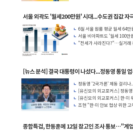
서울 외곽도 '월세200만원' 시대...수도권 집값 자
6월 서울 원룸 평균 월세 64만
서울 비아파트도 '월세 100만원
"전세가 사라진다?"…실거래 
[뉴스 분석] 결국 대통령이 나섰다...정동영 통일 
정동영 '2국가론' 제동 걸리나.
언급
[유신모의 외교포커스] 정동영
인식
[유신모의 외교포커스] 한·미
이 아니다
조현 "한·미 안보 협상 위한 
종합특검, 한동훈에 12일 참고인 조사 통보…"계엄