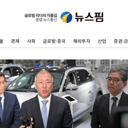
울
경제
사회
글로벌·중국
해외투자
산업
증권·