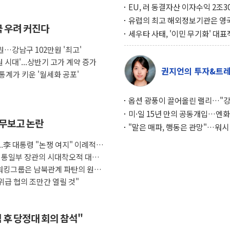
EU, 러 동결자산 이자수익 2조3
우크라 지원… 지금까지 5차례 1
유럽의 최고 해외정보기관은 영
극 우려 커진다
달해
MI6… 2위는 프랑스의 대외안
세우타 사태, '이민 무기화' 대표
례… 경제 규모 10분의 1 모로코
원…강남구 102만원 '최고'
페인 압박 수단
 시대'...상반기 고가 계약 증가
권지언의 투자&트
통계가 키운 '월세화 공포'
옵션 광풍이 끌어올린 랠리…"
이면에 과열 경고등"
미·일 15년 만의 공동개입…엔화
업무보고 논란
와의 싸움은 끝나지 않았다
"말은 매파, 행동은 관망"…워시
인플레 대응 기준에 시장은 의문
..李 대통령 "논쟁 여지" 이례적
 통일부 장관의 시대착오적 대북
 워킹그룹은 남북관계 파탄의 원인
고위급 협의 조만간 열릴 것"
 후 당정대 회의 참석"