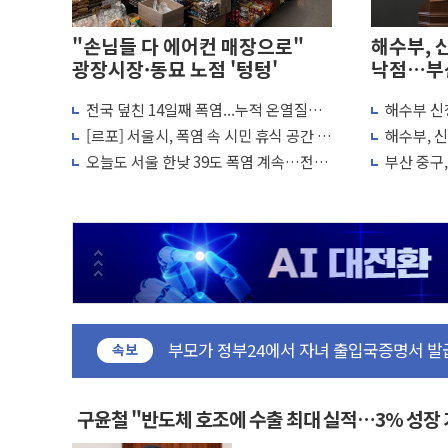
"손님들 다 에어컨 매장으로"
해수부, 
광장시장·동묘 노점 '텅텅'
낙점…부
전국 덮친 14일째 폭염...누적 온열질환
해수부 신청
운수업·기업활동 '원스톱'으로...데이터처
2441명·사망 21명
통 편하고
[르포] 서울시, 폭염 속 시민 휴식 공간 강
해수부, 
[르포] 폭염 속 '자폭 드론' 첫 실사격…미
화…열섬현상 완화에 집중
준공 예정
오늘도 서울 한낮 39도 폭염 계속…전북
부산 중구
공정위 "국고채 PD 15곳, 관행 아닌 담합
·제주는 비소식
민설명회 
중소기업 기술자료 중국 계열사에 넘긴 세
정부, 한화오션·에코프로비엠 등 '슈퍼을' 
국표원, 해외직구 물놀이기구·유아용품 등 
쉐이크쉑, 남양주 현대아울렛에 '다산점' 
부모가 정부24에서 자녀 출입국증명서 발
소방청, 전국 시·도 구급과장 회의…중증
속보
'달라진 임신·출산·육아 지원 한눈에'…
정부혁신 우수사례 세계에 알린다…식약처 A
구윤철 "반도체 호조에 수출 최대 실적…3% 성장
정청래 "2차 TV토론으로 게임 끝…김민석