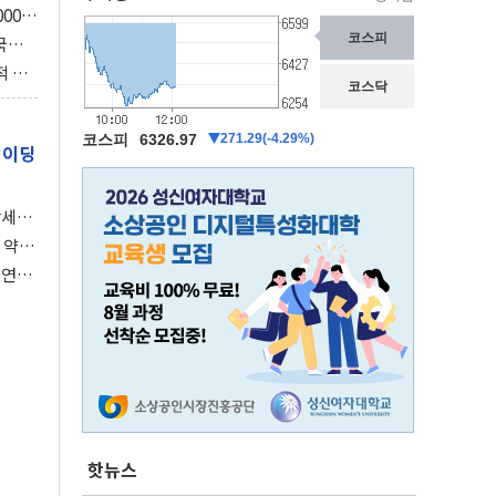
000억
3조
국의
보총국
적 사
의 스
레이딩
강세장
 약세
 연준,
핫뉴스