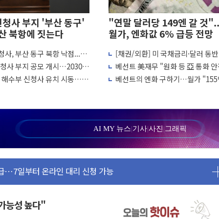
신청사 부지 '부산 동구'
"연말 달러당 149엔 갈 것"..
산 북항에 짓는다
월가, 엔화값 6% 급등 전망
사, 부산 동구 북항 낙점...교
[채권/외환] 미 국채금리·달러 동반
, 기업 3만1000곳 경제통계조사
 기관 밀집
락…유가 안정에 9월 금리 인상 기대
신청사 부지 공모 개시…2030년
베선트 美재무 "원화 등 亞 통화 안
 해병대, 한반도 지형서 FPV 공격훈련 공개
퇴'
해 엔화 매수 개입"
, 해수부 신청사 유치 시동…주
베선트의 엔화 구하기…월가 "155
…76조2000억 입찰 영향"
개최
뚫으면 끝"
라젬…공정위 과징금 4억3200만원
5곳 선정...소부장 핵심기업 추가 육성
94개 제품 안전기준 '부적합'
AI MY 뉴스
|
기사
|
사진
|
그래픽
열어
급…7일부터 온라인 대리 신청 가능
환자 이송체계 전국 확대 점검
인사처, 공무원 인사제도 안내서 발간
I 심사·소방청 119안심콜 영문 영상 제작
 가능성 높다"
, 신천지 허위신고에 배신 사과 안 해"