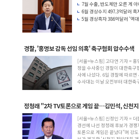
7월 수출, 반도체만 오른 게 
윤상현, 사관학교 통합 비판…"국방개혁은 
세 '뚜렷'
6월 경상수지 497.3억달러 
펄어비스, 붉은사막 영상 콘테스트 '비욘드
5월 경상흑자 386억달러 '역대
현대리바트, '2026 코리아빌드위크' 참
[K메이커] 코셔에서 할랄까지…대상, 종가가
[특징주] 비철금속 업종 11% 급등…구리
경찰, '홍명보 감독 선임 의혹' 축구협회 압수수색
흥국자산운용, 코스닥 성장주 담은 채권혼합
[서울=뉴스핌] 고다연 기자 = 홍
외국인 돌아왔지만 …'삼전·하이닉스'는 
정을 수사중인 경찰이 대한축구
"월가 큰손들을 털어라" 동시다발 해킹 공격
사에 나섰다. 6일 경찰에 따르
수사대는 이날 오전부터 대한축
와 서
정청래 "2차 TV토론으로 게임 끝…김민석, 신천지
해"
[서울=뉴스핌] 신정인 기자 = 
경선에 나선 정청래 후보가 경쟁자
토론으로 게임은 끝났다"며 강도 
보가 제기한 '신천지 전당대회 개