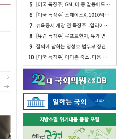
다…내년 '데이터 팩토리' 가동
[미국 특징주] GM, 미·중 갈등에도
中 합작 2047년까지 연장
[미국 특징주] 스페이스X, 1010억달
러 락업 해제 앞두고 주가 압박 가중
뉴욕증시 개장 전 특징주...일라이릴
리·아리스타네트웍스·디즈니↑ VS
[유럽 특징주] 루프트한자, 유가 변동
써클·AMD·핀터레스트↓
성에 연간 실적 전망 낮춰
질의에 답하는 정성호 법무부 장관
[미국 특징주] 아마존 죽스, 다음 주
라스베이거스에서 유료 로보택시 운
행 시작