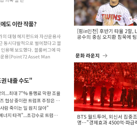
번에도 이란 작품?
[핌in인천] 후반기 타율 2할, 
월가의 대형 헤지펀드와 자산운용사
공수의 중심 오지환 침묵에 
흔들
최근 동시다발적으로 벌어졌다고 블
 인용해 보도했다. 블룸버그에 따
문화 라운지
(Point72 Asset Man
도권 내줄 수도"
의...최대 7"% 통행료 막판 조율
즈 협상 중이란 트럼프 주장은 거
사람 죽이는 일 원치 않아"
 에너지 타격"...초강수로 트럼프
BTS 월드투어, 외신서 집중
명…"경제효과 4500억·파급
은 월드컵"