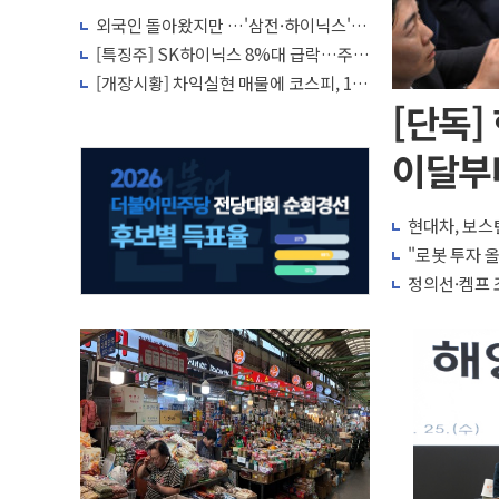
외국인 돌아왔지만 …'삼전·하이닉스'는
사고 급등주는 팔았다
[특징주] SK하이닉스 8%대 급락…주주
환원·솔리다임 이슈 부각
[개장시황] 차익실현 매물에 코스피, 1%
대 하락 출발…삼전닉스 약세
[단독]
이달부
현대차, 보스
"로봇 투자 
정의선·켐프 