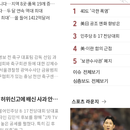
아니다…지역 8곳·품목 19개 증가
정치적 감정 따라 추진해선 안 돼"
흑자…두 달 연속 역대 최대
40도 '극한 폭염'
 디 어비스' 수상작 발표
 최대'…올 들어 1412억달러
美日 공조 엔화 향방은
가…리모델링 상담 제공
 넘은 건 국경 아닌 '식문화 장벽'
민주당 8·17 전당대회
 가격 상승 전망 부각
美·이란 합의 근접
 펀드 2종 출시
명보 전 축구 대표팀 감독 선임 과
사고 급등주는 팔았다
'보완수사권' 폐지
협회와 축구회관 등에 대한 강제수
...이번에도 이란 작품?
면 서울경찰청 광역수사단 금융범죄
구협회가 있는 충남 천안 축구센터
 허위신고에 배신 사과 안
스포츠 라운지
더불어민주당 8·17 전당대회 당대표
인 김민석 후보를 향해 "2차 TV
높은 공세를 펼쳤다. 특히 김 후
입 의혹'을 근