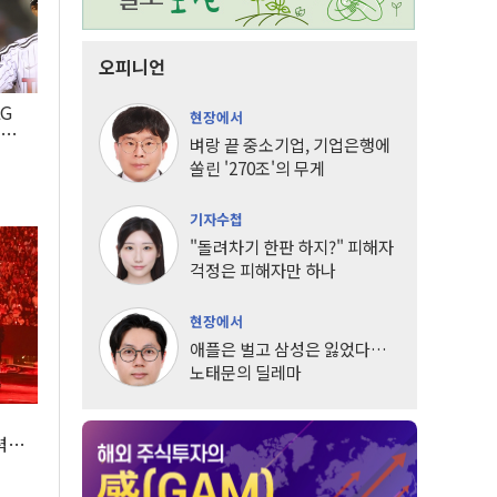
오피니언
LG
현장에서
팀도
벼랑 끝 중소기업, 기업은행에
쏠린 '270조'의 무게
기자수첩
"돌려차기 한판 하지?" 피해자
걱정은 피해자만 하나
현장에서
애플은 벌고 삼성은 잃었다…
노태문의 딜레마
조
력