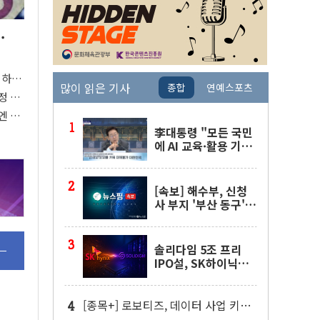
.
 하
많이 읽은 기사
종합
연예스포츠
 '후
정 위
엔 못
李대통령 "모든 국민
에 AI 교육·활용 기회
제공해야"…AI 교육
확대 강조
[속보] 해수부, 신청
사 부지 '부산 동구'
낙점…북항에 짓는다
솔리다임 5조 프리
IPO설, SK하이닉스
"확정된 사항 없다"
[종목+] 로보티즈, 데이터 사업 키운