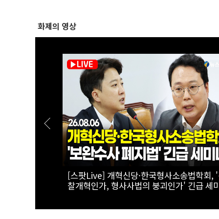
화제의 영상
!"...시민 참
[스팟Live] *풀영상* 장동혁, 형소법 안 봤
 이재명 대통령
李대통령에 "역대급 망언...대통령 맞나"｜
무조정실, 법
26.08.06 국민의힘 최고위원회의