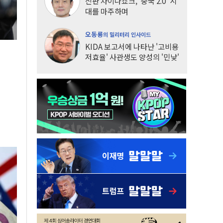
신판 차이나쇼크, '중국 2.0' 시
대를 마주하며
오동룡
의 밀리터리 인사이드
KIDA 보고서에 나타난 '고비용
저효율' 사관생도 양성의 '민낯'