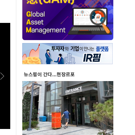
뉴스핌이 간다...현장르포
[히든스테이지2026] 열네 번째 참가자 채수빈?
[히든
｜삶과 마음을 노래하는 싱어송라이터 #라이브
음악으
클립
이브