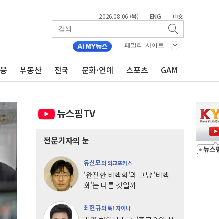
2026.08.06 (목)
ENG
中文
|
|
패밀리 사이트
금융
부동산
전국
문화·연예
스포츠
GAM
뉴스핌TV
전문기자의 눈
유신모
의 외교포커스
'완전한 비핵화'와 그냥 '비핵
화'는 다른 것일까
최헌규
의 톡! 차이나