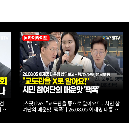
다는
[스팟Live] *풀영상* "조직의 명운 건다는 각오
로 환골탈태 해야"...경찰 조직의 전면적 쇄신 촉
구한 한병도 | 26.08.06 더불어민주당 정책조정
회의