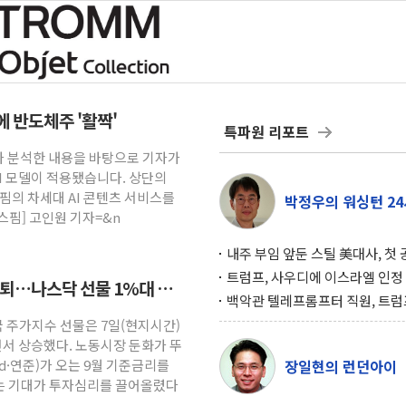
크에 반도체주 '활짝'
특파원 리포트
턴트가 분석한 내용을 바탕으로 기자가
AI 모델이 적용됐습니다. 상단의
뉴스핌의 차세대 AI 콘텐츠 서비스를
박정우의 워싱턴 24
스핌] 고인원 기자=&n
내주 부임 앞둔 스틸 美대사, 첫
행사서 "한미동맹 강화 최우선 
트럼프, 사우디에 이스라엘 인정
후퇴…나스닥 선물 1%대 상
구…원자력 협정 서명 하루 만에
백악관 텔레프롬프터 직원, 트럼
위기
설 미리 보고 베팅 시장서 10만
국 주가지수 선물은 7일(현지시간)
겨
면서 상승했다. 노동시장 둔화가 뚜
·연준)가 오는 9월 기준금리를
장일현의 런던아이
는 기대가 투자심리를 끌어올렸다