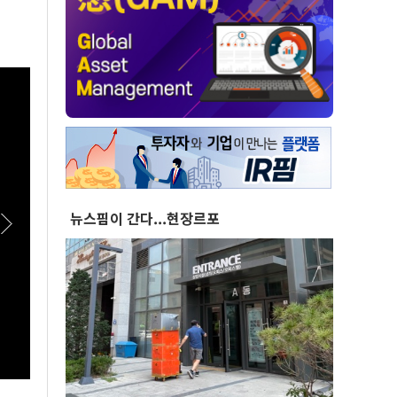
뉴스핌이 간다...현장르포
[스팟Live] 일상에서 장점이 더 돋보이는 '전기
[스팟
패밀리 SUV' 볼보 EX90
치유해
26.