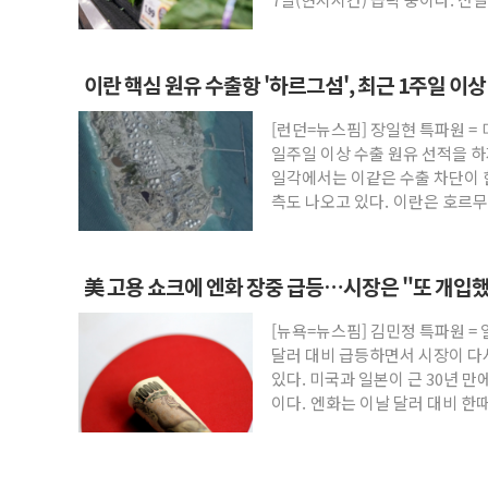
이란 핵심 원유 수출항 '하르그섬', 최근 1주일 이상
향
[런던=뉴스핌] 장일현 특파원 =
일주일 이상 수출 원유 선적을 하
일각에서는 이같은 수출 차단이 
측도 나오고 있다. 이란은 호르무
美 고용 쇼크에 엔화 장중 급등…시장은 "또 개입했
[뉴욕=뉴스핌] 김민정 특파원 =
달러 대비 급등하면서 시장이 다
있다. 미국과 일본이 근 30년 만
이다. 엔화는 이날 달러 대비 한때