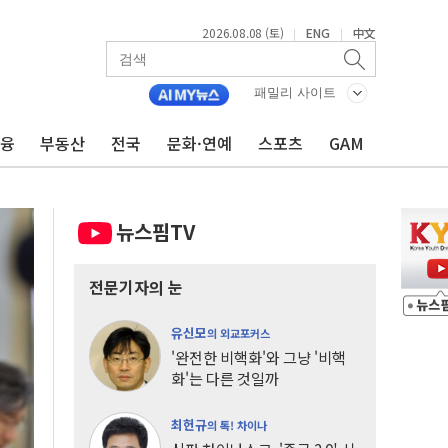
2026.08.08 (토)
ENG
中文
|
|
패밀리 사이트
금융
부동산
전국
문화·연예
스포츠
GAM
뉴스핌TV
전문기자의 눈
유신모
의 외교포커스
'완전한 비핵화'와 그냥 '비핵
화'는 다른 것일까
최헌규
의 톡! 차이나