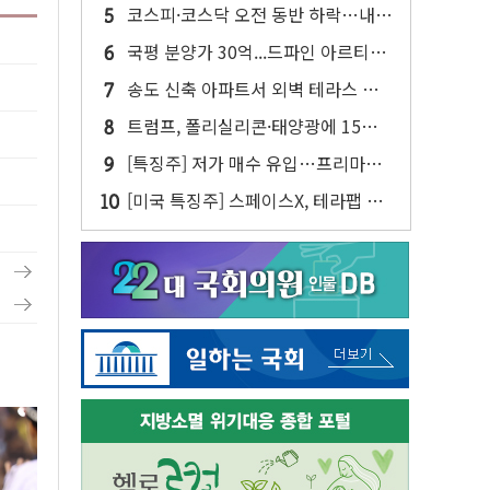
사업 인수 계약
코스피·코스닥 오전 동반 하락…내
린 종목이 두 배 넘어
국평 분양가 30억...드파인 아르티아
15가구 '줍줍' 나왔다
송도 신축 아파트서 외벽 테라스 떨
어져…SK에코플랜트 "전수 조사"
트럼프, 폴리실리콘·태양광에 15%
관세…한국 등엔 '합산 상한' 적용
[특징주] 저가 매수 유입…프리마켓
대형주 소폭 반등
[미국 특징주] 스페이스X, 테라팹 부
지에 천연가스 발전소 건설 예정