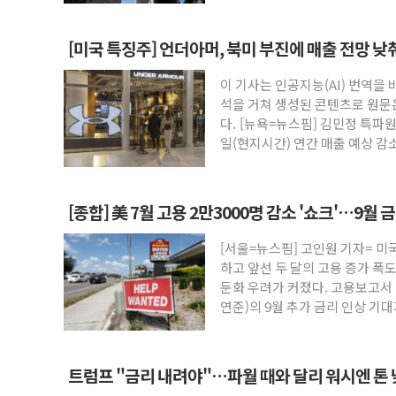
[미국 특징주] 언더아머, 북미 부진에 매출 전망 낮
이 기사는 인공지능(AI) 번역을
석을 거쳐 생성된 콘텐츠로 원문
다. [뉴욕=뉴스핌] 김민정 특파
일(현지시간) 연간 매출 예상 감소
인
[종합] 美 7월 고용 2만3000명 감소 '쇼크'…9월 
[서울=뉴스핌] 고인원 기자= 미
하고 앞선 두 달의 고용 증가 폭
둔화 우려가 커졌다. 고용보고서 
연준)의 9월 추가 금리 인상 기
트럼프 "금리 내려야"…파월 때와 달리 워시엔 톤