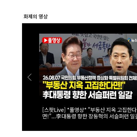
화제의 영상
태계 리더 '캔
[스팟Live] 한자리에 모인 장군들...李대통령
이상렬 대장 등 진급 장성 4명에 삼정검 수치
접 수여｜26.08.07 장성 진급·삼정검 수치 
여식