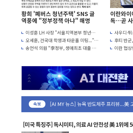
황희 '폐버스 청년주택' SNS 글
이란와이어
역풍에 "정부정책 아냐" 해명
독…곧 사
이성훈 LH 사장 "서울지역본부 청년주
사우디·튀
유럽증시, 美 고용 예상 밖 부진에 연준 금
택으로"…직원 사기 회복도 숙제
협정' 체
최고치
오세훈, 건국대 학생과 타운홀 미팅..."청
후티 반군
미 연준 매파 기세 꺾이나…고용 감소에 9
협력 구도
년 주택 7.4만가구 공급 실현"
격… 위기
송언석 의원 "李정부, 생애최초 대출 6억
이란 협상단
[종합] 이슬람 수니파 3국, '공동방위협
묶고 평균 15억 아파트 사라고 해"
외교...더
트럼프, 백신·자폐증 행정명령 검토…"이
美 항소법원, 백악관 무도회장 공사 중단
이란 핵심 원유 수출항 '하르그섬', 최근 
美 고용 쇼크에 엔화 장중 급등…시장은 "
[AI MY 뉴스] 뉴욕 반도체주 프리뷰...美
뉴욕증시 프리뷰, 美 고용 쇼크에 금리 인
속보
[종합] 美 7월 고용 2만3000명 감소 '쇼
[사진] 이슬람 수니파 3개국, 공동방위협
[미국 특징주] 독시미티, 의료 AI 안전성 美 1위에 
뉴욕증시 개장 전 특징주...아틀라시안