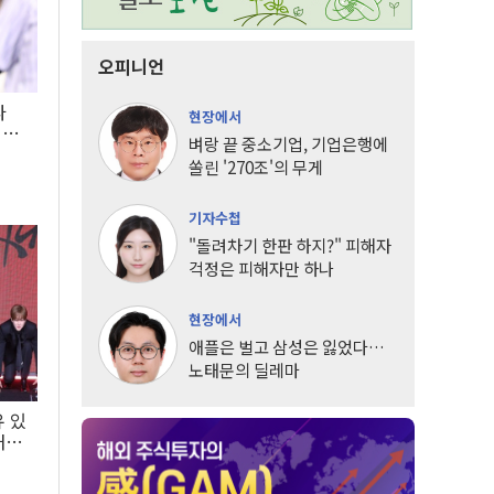
오피니언
타
현장에서
LG
벼랑 끝 중소기업, 기업은행에
쏠린 '270조'의 무게
기자수첩
"돌려차기 한판 하지?" 피해자
걱정은 피해자만 하나
현장에서
애플은 벌고 삼성은 잃었다…
노태문의 딜레마
유 있
내는