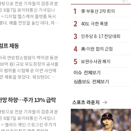
 바탕으로 전문 기자들의 검증과 분
군 실종자 7359명 끝까지 찾겠다"
은 8월7일 로이터통신 기사입니
李 부동산 2차 회의
시엔 톤 낮춰
원 = 디지털 헬스케어 플랫폼 독시
했다. 매출 전망을 높인 데다, 자사
40도 극한 폭염
.포항시 '시끌'
 밑거름…수도권 집중 완화 전환점"
민주당 8·17 전당대회
의' 주재… "전폭적 공급 확대·속도전 총력"
럼프 제동
美·이란 합의 근접
부과…美 태양광주 급등
 미국 연방항소법원이 백악관 동관
보완수사권 폐지
600억 원) 규모 무도회장의 공사를
망해도 놀랍지 않아"
의 범위를 시험해 온 이번 사안에
큰 제동을 맞았다. 워싱턴DC 연
전망 하향…주가 13% 급락
스포츠 라운지
 바탕으로 전문 기자들의 검증과 분
은 8월7일 로이터통신 기사입니
원 = 샐러드 체인 스윗그린 주가가
날 연간 동일점포 매출 전망을