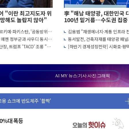
 "이란 최고지도자 위
李 "해남 태양광, 대한민국 
망해도 놀랍지 않아"
100년 밑거름…수도권 집중
화 전환점"
르키예·파키스탄, '공동방위
김용범 "재생에너지·계통 인프라 
리 인상 가능성 낮아지며 상승… STOXX 600 지수는 나흘 연속
결… 수니파 국가들의 새 안보
개편…8월 '국가 에너지 비전' 발표
, 예멘 정부군과 사우디 동시 공
동서발전, 건축자재를 태양광 패널
월 동결 전망 우세
 고조되는 또 다른 중동 화약고
용한다…차세대 에너지 기술 실증
장, 트럼프 'TACO' 조롱 "쇼
[하반기 경제성장전략] 시화호·평
정' 체결… 이스라엘·이란 위협에 맞설 자체 억지력 강화
 이상 필요 없다"
에 대규모 태양광 추진…재생에너
르면 다음 주"
100GW 속도
 명령…트럼프 제동
1주일 이상 '올스톱'… 美 해상봉쇄 영향
AI MY 뉴스
|
기사
|
사진
|
그래픽
또 개입했나" 촉각
 고용 쇼크에 반도체주 '활짝'
상 우려 후퇴…나스닥 선물 1%대 상승
크'…9월 금리 인상 기대 후퇴
정 체결
50%대 폭등
·클라우드플레어·태양광주↑ VS 트레이드데스크·웬디스↓