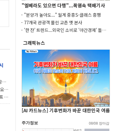
"엘베라도 있으면 다행"...폭염속 택배기사
"분양가 높아도..." 월계 중흥S-클래스 흥행
77개국 관광객 몰린 교촌 옛 본사
'한 잔' 트렌드...외국인 소비로 '야간경제' 돌파
구
그래픽뉴스
시
 공개
과제"
 요
 좌초
프 연
달러 챙
[AI 카드뉴스] 기후변화가 바꾼 대한민국 여름