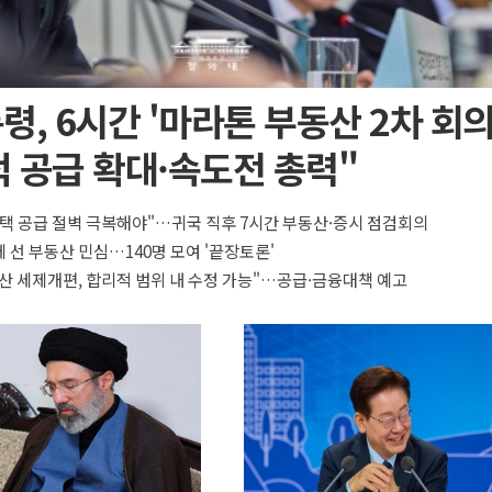
령, 6시간 '마라톤 부동산 2차 회의
 공급 확대·속도전 총력"
택 공급 절벽 극복해야"…귀국 직후 7시간 부동산·증시 점검회의
 선 부동산 민심…140명 모여 '끝장토론'
산 세제개편, 합리적 범위 내 수정 가능"…공급·금융대책 예고