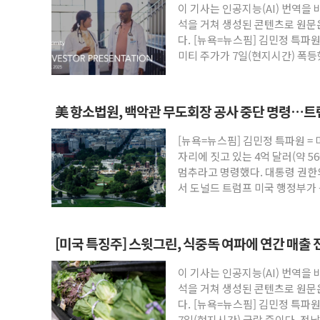
이 기사는 인공지능(AI) 번역을
보훈부, 미 DPAA와 MOU… "6·25 미
석을 거쳐 생성된 콘텐츠로 원문
트럼프 "금리 내려야"…파월 때와 달리 워
다. [뉴욕=뉴스핌] 김민정 특파
미티 주가가 7일(현지시간) 폭등
특정 정치인 측근 포항시 정책특보 내정설..
인공
李 "해남 태양광, 대한민국 다음 100년
李 대통령, '6시간 마라톤 부동산 2차 회
美 항소법원, 백악관 무도회장 공사 중단 명령…트
트럼프, 中 겨냥 폴리실리콘 관세 15% 
[뉴욕=뉴스핌] 김민정 특파원 =
[사진] 빈살만과 에르도안의 만남
자리에 짓고 있는 4억 달러(약 5
이란와이어 "이란 최고지도자 위독…곧 사
멈추라고 명령했다. 대통령 권한
서 도널드 트럼프 미국 행정부가 
방
[미국 특징주] 스윗그린, 식중독 여파에 연간 매출 
이 기사는 인공지능(AI) 번역을
석을 거쳐 생성된 콘텐츠로 원문
다. [뉴욕=뉴스핌] 김민정 특파
7일(현지시간) 급락 중이다. 전