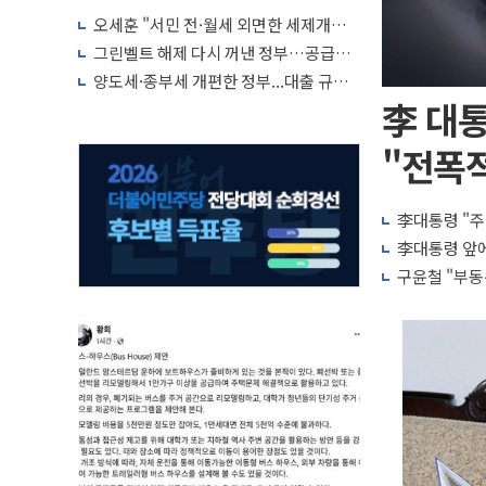
박자'
오세훈 "서민 전·월세 외면한 세제개
편"…용산공원 훼손 안 돼
그린벨트 해제 다시 꺼낸 정부…공급난
해소 '단기 효과' 불투명
양도세·종부세 개편한 정부...대출 규제
완화·신규 공급 대책 내놓나
李 대통
"전폭적
李대통령 "주
李대통령 앞에
구윤철 "부동