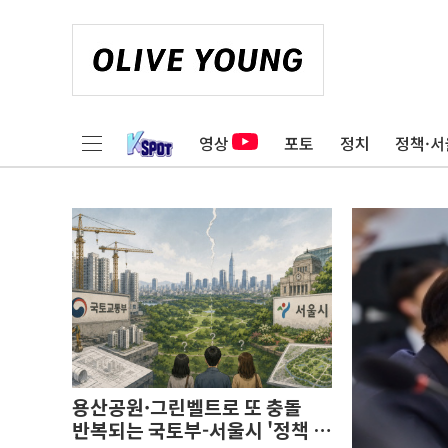
영상
포토
정치
정책·서
용산공원·그린벨트로 또 충돌
반복되는 국토부-서울시 '정책 엇