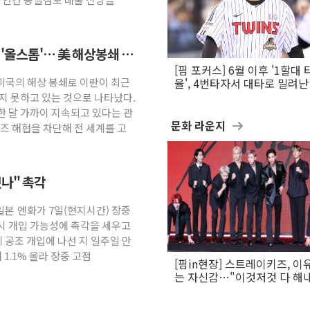
 '올스톱'… 美 해상봉쇄 영
[핌 포커스] 6월 이후 '1할대 
 미국의 해상 봉쇄로 이란이 최근
율', 4번타자서 대타로 밀려난 
문보경
지 못하고 있는 것으로 나타났다.
한 달 가까이 지속되고 있다는 관
문화 라운지
즈 해협을 차단해 전 세계를 고
나" 촉각
 일본 엔화가 7일(현지시간) 장중
시 개입 가능성에 촉각을 세우고
에 공조 개입에 나선 지 일주일 만
 1.1% 올라 장중 고점
[핌in현장] 스트레이키즈, 이
는 자신감…"이것저것 다 해
활동 할 것"