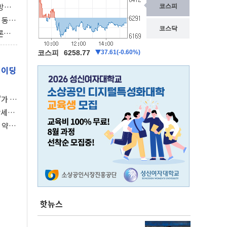
동방위
협에
 동시
동 화
론으
 깃발
레이딩
가 말
강세장
 약세
핫뉴스