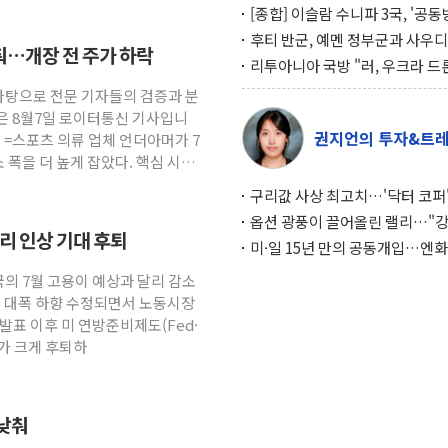
[종합] 이슬람 수니파 3국, '공
협정' 체결… 이스라엘·이란 위
후티 반군, 예멘 정부군과 사우디
춰…개장 전 주가 하락
맞설 자체 억지력 강화
공격… 위기 고조되는 또 다른 중
리투아니아 국방 "러, 우크라 드
약고
로 나토 회원국 공격 검토… 거짓
 바탕으로 전문 기자들의 검증과 분
작전"
은 8월7일 로이터통신 기사입니
권지언의 투자&트
원 =스포츠 의류 업체 언더아머가 7
 폭을 더 높게 잡았다. 핵심 시장
구리값 사상 최고치…'닥터 코퍼'
하는 경기 신호가 달라졌다
옵션 광풍이 끌어올린 랠리…"
금리 인상 기대 후퇴
이면에 과열 경고등"
미·일 15년 만의 공동개입…엔화
와의 싸움은 끝나지 않았다
국의 7월 고용이 예상과 달리 감소
도 대폭 하향 수정되면서 노동시장
발표 이후 미 연방준비제도(Fed·
대가 크게 후퇴하
 낮춰