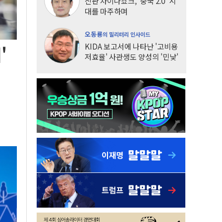
신판 차이나쇼크, '중국 2.0' 시
대를 마주하며
오동룡
의 밀리터리 인사이드
KIDA 보고서에 나타난 '고비용
'
저효율' 사관생도 양성의 '민낯'