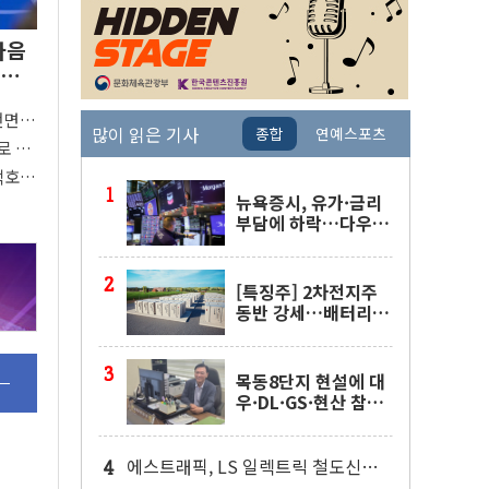
다음
 완
전면
많이 읽은 기사
종합
연예스포츠
"
로 활
 착수
택호
지
뉴욕증시, 유가·금리
부담에 하락…다우 5
거래일 랠리 '마침표'
[특징주] 2차전지주
동반 강세…배터리3
사 일제히 상승
목동8단지 현설에 대
우·DL·GS·현산 참
여…'공사비 인상 불
가' 조건
에스트래픽, LS 일렉트릭 철도신호