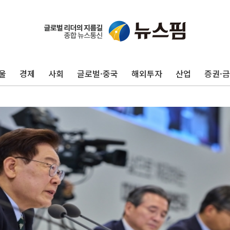
울
경제
사회
글로벌·중국
해외투자
산업
증권·