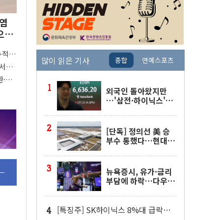
폭염
으로
누적
많이 읽은 기사
종합
연예스포츠
…서울
환·가
외국인 돌아왔지만
…'삼전·하이닉스'는
사고 급등주는 팔았다
[단독] 정의선 美 승
부수 통했다…현대차
메타플랜트 2교대 가
동
뉴욕증시, 유가·금리
부담에 하락…다우 5
거래일 랠리 '마침표'
[특징주] SK하이닉스 8%대 급락…