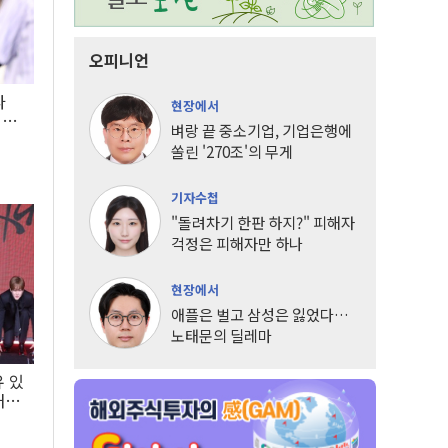
오피니언
타
현장에서
LG
벼랑 끝 중소기업, 기업은행에
쏠린 '270조'의 무게
기자수첩
"돌려차기 한판 하지?" 피해자
걱정은 피해자만 하나
현장에서
애플은 벌고 삼성은 잃었다…
노태문의 딜레마
유 있
내는