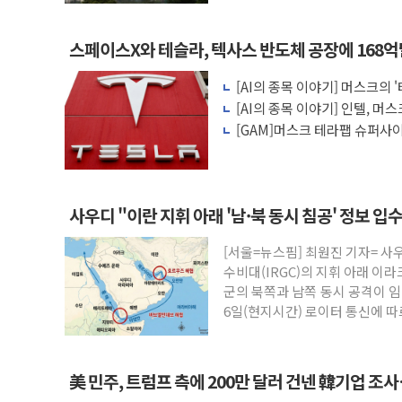
스페이스X와 테슬라, 텍사스 반도체 공장에 168
[AI의 종목 이야기] 머스크의 
[AI의 종목 이야기] 인텔, 머스
등
[GAM]머스크 테라팹 슈퍼사
반색
사우디 "이란 지휘 아래 '남·북 동시 침공' 정보
[서울=뉴스핌] 최원진 기자= 
수비대(IRGC)의 지휘 아래 이
군의 북쪽과 남쪽 동시 공격이 
6일(현지시간) 로이터 통신에 
을
美 민주, 트럼프 측에 200만 달러 건넨 韓기업 조