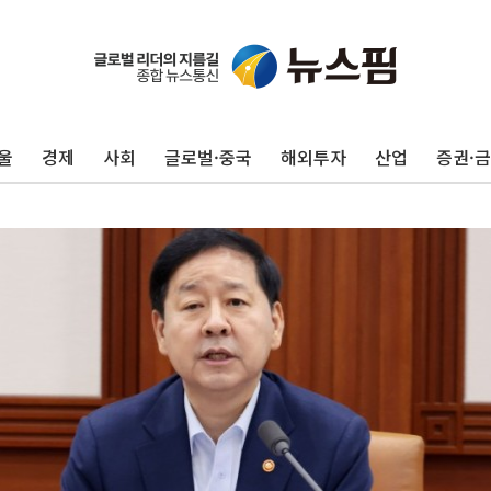
울
경제
사회
글로벌·중국
해외투자
산업
증권·