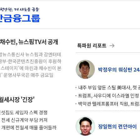
채수빈, 뉴스핌TV서 공개
특파원 리포트
 종합뉴스통신사 뉴스핌과 감엔터테
광부·한국콘텐츠진흥원이 후원하
 스테이지'에 마린과 채수빈이 본
박정우의 워싱턴 24
지' 운영사무국은 매주 금요일
내주 부임 앞둔 스틸 美대사, 첫
행사서 "한미동맹 강화 최우선 
트럼프, 사우디에 이스라엘 인정
월세시장 '긴장'
구…원자력 협정 서명 하루 만에
백악관 텔레프롬프터 직원, 트럼
위기
설 미리 보고 베팅 시장서 10만
전셋집도 세입자 스펙 경쟁
겨
 전세 신규계약 부담 커져
장일현의 런던아이
 개편에 전월세 매물 줄어들까