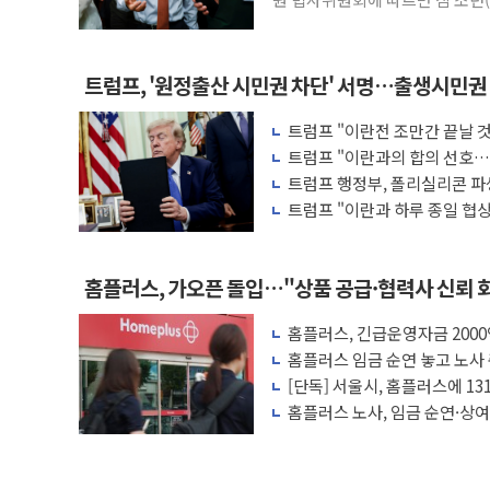
트럼프, '원정출산 시민권 차단' 서명…출생시민권
트럼프 "이란전 조만간 끝날 
무기 보유"
트럼프 "이란과의 합의 선호…
트럼프 행정부, 폴리실리콘 파
트럼프 "이란과 하루 종일 협
격"
홈플러스, 가오픈 돌입…"상품 공급·협력사 신뢰 
홈플러스, 긴급운영자금 2000
재개
홈플러스 임금 순연 놓고 노사
청"
[단독] 서울시, 홈플러스에 13
등 미납
홈플러스 노사, 임금 순연·상