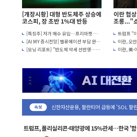
[개장시황] 대형 반도체주 상승에
이란 협상
코스피, 장 초반 1%대 반등
조롱...
[특징주] 저가 매수 유입…프리마켓 대
트럼프 "
전세사기 등 '민생 전담재판부' 시범운영…
형주 소폭 반등
품 부족설
[AI MY 증시전망] 밸류에이션 부담 완
이란, 오
[뉴스핌 이 시각 글로벌 PICK] 이란 협상단
화…낙폭 회복 시도
막바지.."
[모닝 리포트] "반도체 약세 선반영…코
이란, 美
남성, 'NS AI LINK' 월마트 3600개 매장
스피 반등 시도"
제한 추진
예탁결제원, 비상장주식·조각투자 장외거
올데이올가닉, 정부 '혁신 프리미어 1000'
엑스플러스, '갤럭시 Z 플립8·폴드8' 전
삼성증권, 연금저축계좌 ETF·리츠 온라
신한자산운용, 팔란티어 급등에 'SOL 팔란
강원·호남·대구경북 곳곳 '폭염중대경보'
속보
서금원, 상반기 미소금융 1600억원 돌파.
美 민주, 트럼프 측에 200만 달러 건넨 
트럼프, 폴리실리콘·태양광에 15%관세…한국 '
지방공기업 경영평가, 서울농수산식품공사 등 