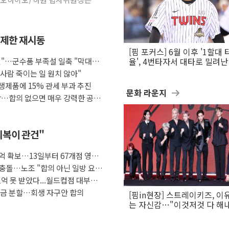
 제한 재시동
[핌 포커스] 6월 이후 '1할대 
것"…군수품 부족설 일축 "막대한
율', 4번타자서 대타로 밀려난 
문보경
사람 죽이는 일 원치 않아"
생제품에 15% 관세 부과 추진
문화 라운지
상…합의 없으면 매우 강력한 공
회복이 관건"
억 확보…13일부터 67개점 영업
 충돌…노조 "합의 아닌 일방 요
1억 못 받았다...월드컵점 대부료
여금 분할…회생 자구안 합의
[핌in현장] 스트레이키즈, 이
는 자신감…"이것저것 다 해
활동 할 것"