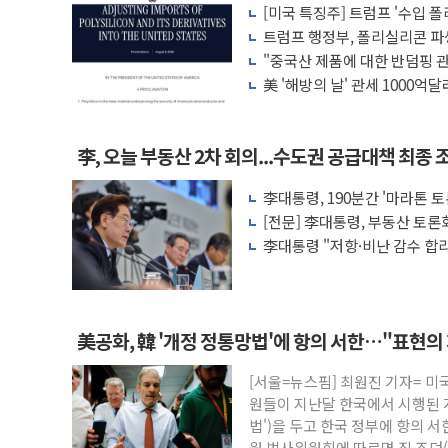
[미국 특징주] 트럼프 '수입 
예천 실종신고 80대 남성 논둑서 숨진 채 
퍼스트솔라·T1에너지 급등
트럼프 행정부, 폴리실리콘 파
"35초마다 중국과 통신"...美보안기업, 
"중국산 제품에 대한 반덤핑 관
돌"
한병도 "막말 정치를 좌시하지 않겠다"
美 '해방의 날' 관세 1000억
원내대책회의 참석하는 한병도
AIA그룹, 12년 연속 MDRT 회원 수 세계
李, 오늘 부동산 2차 회의...수도권 공급대책 최종
[컨콜] 네이버, 멤버십 연계 배송 혜택 강화
李대통령, 190분간 '마라톤 
[컨콜] 네이버 AI탭, 올해 안으로 부동산
과제"
[전문] 李대통령, 부동산 토론
[특징주] 포스코퓨처엠, LFP 장기공급 합
대한 많은 의견 조정"
李대통령 "저항·비난 감수 합
의지 표명
美공화, 韓 '개정 정통망법'에 항의 서한…"표현의
[서울=뉴스핌] 최원진 기자= 미
원들이 지난달 한국에서 시행된 
법')을 두고 한국 정부에 항의 서
원 법사위원회에 따르면 짐 조던