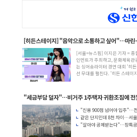
[히든스테이지] "음악으로 소통하고 싶어"…마린·
[서울=뉴스핌] 이지은 기자 =
인먼트가 주최하고, 문화체육관
는 싱어송라이터 경연 대회 '히든
선 무대를 펼친다. '히든 스테이
"세금부담 덜자"…비거주 1주택자 귀환조짐에 전
"신용 900점 넘어야 입주"…
같은 단지인데 8천 차이…서울
"살아야 공제받는다"…장특공