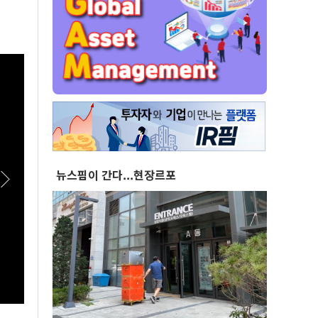
뉴스핌이 간다...현장르포
[실전! 해외주식] 퀄리스 52주 신고가, 어닝서프
[스팟
라이즈에 월가 환호
산 정
론회