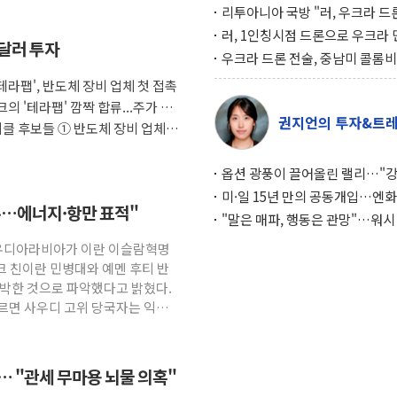
리투아니아 국방 "러, 우크라 드
로 나토 회원국 공격 검토… 거짓
러, 1인칭시점 드론으로 우크라 
억달러 투자
작전"
인 '사파리' 공격… 시민들 공포
우크라 드론 전술, 중남미 콜롬
대화 전략
새 안보 위기… 반군·마약카르텔
'테라팹', 반도체 장비 업체 첫 접촉
득해 전투 활용
크의 '테라팹' 깜짝 합류...주가 급
권지언의 투자&트
이클 후보들 ① 반도체 장비 업체들
옵션 광풍이 끌어올린 랠리…"
이면에 과열 경고등"
미·일 15년 만의 공동개입…엔화
 입수…에너지·항만 표적"
와의 싸움은 끝나지 않았다
"말은 매파, 행동은 관망"…워시
인플레 대응 기준에 시장은 의문
사우디아라비아가 이란 이슬람혁명
라크 친이란 민병대와 예멘 후티 반
임박한 것으로 파악했다고 밝혔다.
따르면 사우디 고위 당국자는 익명
사… "관세 무마용 뇌물 의혹"