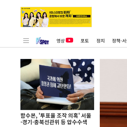
영상
포토
정치
정책·서
합수본, '투표율 조작 의혹' 서울
·경기·충북선관위 등 압수수색