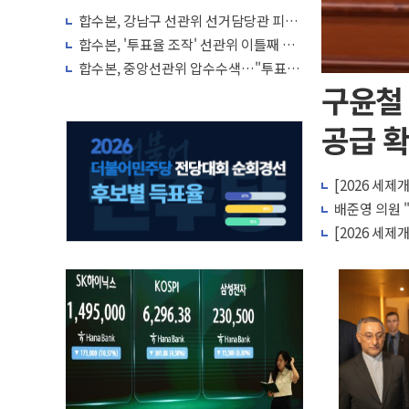
합수본, 강남구 선관위 선거담당관 피의
자 조사
합수본, '투표율 조작' 선관위 이틀째 압
색…선관위 직원 메신저 영장은 기각
합수본, 중앙선관위 압수수색…"투표율
허위입력 정황"
구윤철
공급 확
[2026 세제
배준영 의원 
[2026 세제