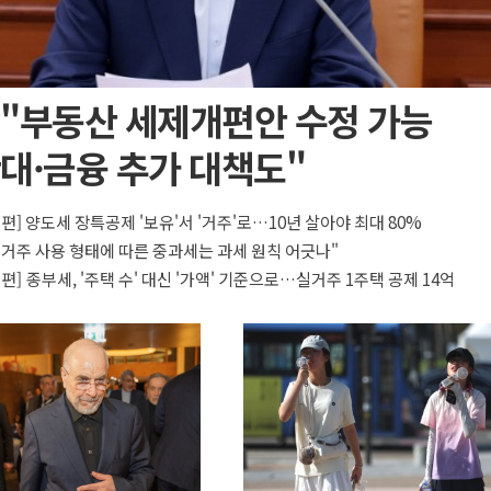
 "부동산 세제개편안 수정 가능
대·금융 추가 대책도"
개편] 양도세 장특공제 '보유'서 '거주'로…10년 살아야 최대 80%
"거주 사용 형태에 따른 중과세는 과세 원칙 어긋나"
개편] 종부세, '주택 수' 대신 '가액' 기준으로…실거주 1주택 공제 14억