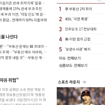
폴리실리콘 관세·최저가제' 발표에
발견
생제품에 15% 관세 부과 추진
李 부동산 2차 회의
중국제 공유기서 '백도어' 발견
세 부과 지연, '자립 인도'에 걸림
40도 '극한 폭염'
달러 환급...현재까지 60% 되돌려줘
민주당 8·17 전당대회
 1위…국내 회원 34% 증가
 조율 나선다
美·이란 합의 근접
...새벽 배송 도입 예정
토론'…"부동산 문제는 韓 최대의
과 건강까지 영역 확장 예정
'보완수사권' 폐지
회 주재…"부동산 매우 어려워, 최
의에 7%대 급등
리적 결정 내릴 것"…부동산 개혁
 자유 위협"
스포츠 라운지
국 의회 공화당 소속 연방 하원 의
개정 정보통신망법(이하 '정통망
한을 보냈다. 6일(현지시간) 미 하
(오하이오) 하원 법사위원장은