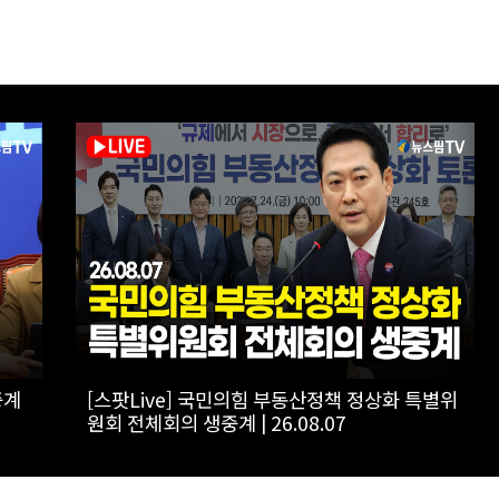
사회
[스팟Live] *풀영상* 이준석, 보완수사권 폐지에
울시
"민주당 개악입법, 불안감 가중시켜"｜
26.08.06 개혁신당 보완수사권 폐지 토론회