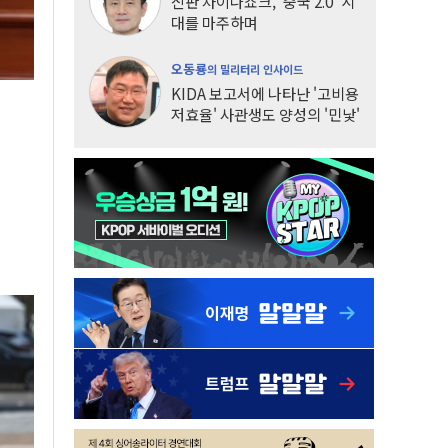
신판 차이나쇼크, '중국 2.0' 시
대를 마주하며
오동룡
의 밀리터리 인사이드
KIDA 보고서에 나타난 '고비용
저효율' 사관생도 양성의 '민낯'