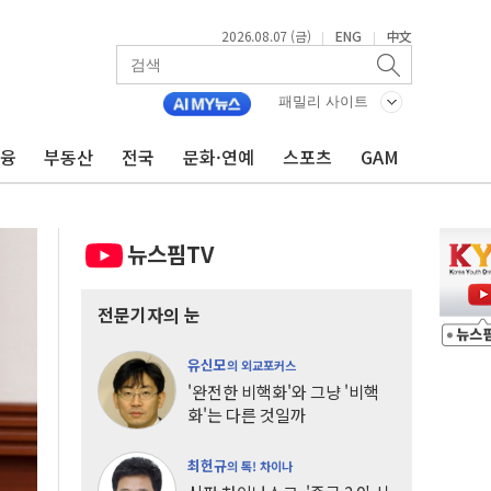
2026.08.07 (금)
ENG
中文
|
|
패밀리 사이트
금융
부동산
전국
문화·연예
스포츠
GAM
뉴스핌TV
전문기자의 눈
유신모
의 외교포커스
'완전한 비핵화'와 그냥 '비핵
화'는 다른 것일까
최헌규
의 톡! 차이나