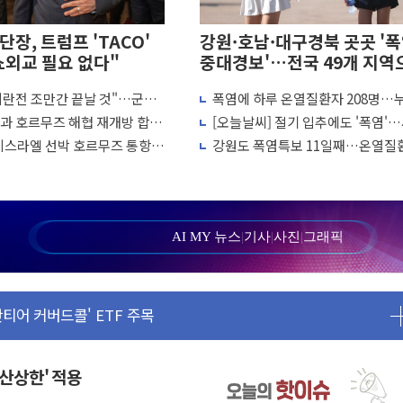
단장, 트럼프 'TACO'
강원·호남·대구경북 곳곳 '
"쇼외교 필요 없다"
중대경보'…전국 49개 지역
확대
이란전 조만간 끝날 것"…군수
폭염에 하루 온열질환자 208명…
평균 3개월 만에 1심 결론
 일축 "막대한 무기 보유"
사망자 23명·가축 83만마리 폐사
만과 호르무즈 해협 재개방 합의
[오늘날씨] 절기 입추에도 '폭염'
장, 트럼프 'TACO' 조롱 外
美와 직접 협상 없어"
한낮 39도
·이스라엘 선박 호르무즈 통항
강원도 폭염특보 11일째…온열질
 판매
…美 "통행 막을 권한 없어"
축 피해 최소화 '총력 대응'
래 청산결제 인프라 구축 착수
 선정
용 액세서리 출시
AI MY 뉴스
|
기사
|
사진
|
그래픽
인 거래수수료 우대
티어 커버드콜' ETF 주목
…전국 49개 지역으로 확대
..취약계층 지원 확대
韓기업 조사… "관세 무마용 뇌물 의혹"
합산상한' 적용
20곳 '최우수'...인천환경공단 등 '부진'