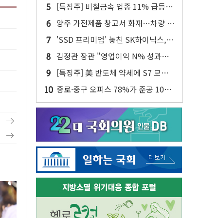
주주환원·솔리다임 이슈 부각
[특징주] 비철금속 업종 11% 급등…
구리 가격 상승 전망 부각
양주 가전제품 창고서 화재…차량 3
대·건물 1동 전소
'SSD 프리미엄' 놓친 SK하이닉스,
솔리다임 띄운다
김정관 장관 "영업이익 N% 성과급
반대…상법·자본시장법 개정 논의"
[특징주] 美 반도체 약세에 S7 모두
'파란불'
종로·중구 오피스 78%가 준공 10년
이상…리뉴얼이 경쟁력 가른다