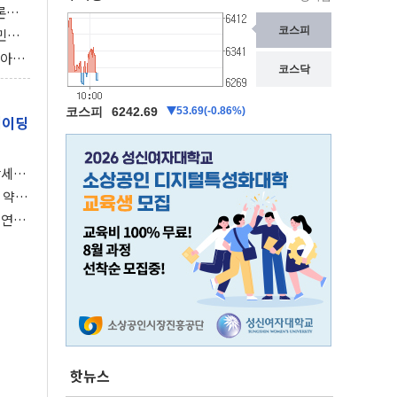
론으
 깃발
민간
감 극
비아에
이 습
레이딩
강세장
 약세
 연준,
핫뉴스