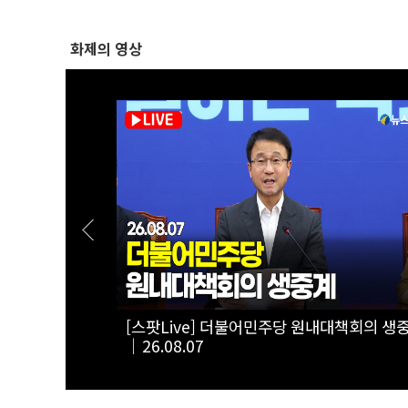
화제의 영상
정상화 특별위
[스팟Live] "전셋집 구하려다 월세 선택"...
에 첫발 내디딘 청년의 한탄 | 26.08.06 서
부동산 대토론회