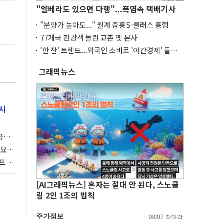
"엘베라도 있으면 다행"...폭염속 택배기사
"분양가 높아도..." 월계 중흥S-클래스 흥행
77개국 관광객 몰린 교촌 옛 본사
'한 잔' 트렌드...외국인 소비로 '야간경제' 돌파
구
그래픽뉴스
시
 공개
과제"
 요
 좌초
프 연
달러 챙
[AI그래픽뉴스] 혼자는 절대 안 된다, 스노클
링 2인 1조의 법칙