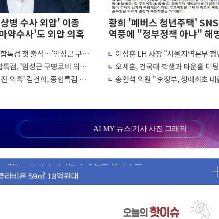
채상병 수사 외압' 이종
황희 '폐버스 청년주택' SNS
관 마약수사'도 외압 의혹
역풍에 "정부정책 아냐" 해
종합특검 첫 출석…'임성근 구명
이성훈 LH 사장 "서울지역본부 
선 수사 참고인
택으로"…직원 사기 회복도 숙제
합특검, '임성근 구명로비 의혹'
오세훈, 건국대 학생과 타운홀 미팅.
망해도 놀랍지 않아"
일 첫 소환
년 주택 7.4만가구 공급 실현"
전 의혹' 김건희, 종합특검 출
송언석 의원 "李정부, 생애최초 대
W 태양광 착공…여의도 1.6배 규모
 연기
묶고 평균 15억 아파트 사라고 해"
하락...금융주 낙폭 커
"정부정책 아냐" 해명
 8~9일 최대 100mm 호우
AI MY 뉴스
|
기사
|
사진
|
그래픽
' 체결… 수니파 국가들의 새 안보 협력 구도
클라비온 59㎡ 18억원대
토부-서울시 '정책 엇박자'
극'…생애최초만 경쟁 치열
보…고래·ETF 매수에도 고유가·금리·입법 지연 '삼중 부담'
마감...석유·가스주 올랐지만 빈그룹이 상쇄