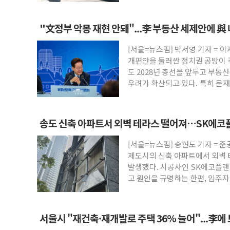
"文정부 악몽 재현 안돼"...李 부동산 세제안에 與
우려
[서울=뉴스핌] 박서영 기자 = 
개편안을 둘러싼 정치권 공방이 
도 2028년 총선을 앞두고 부동
우려가 확산되고 있다. 특히 문재
송도 신축 아파트서 외벽 테라스 떨어져…SK에코플
[서울=뉴스핌] 송현도 기자 = 준
제도시의 신축 아파트에서 외벽
발생했다. 시공사인 SK에코플랜
고 원인을 규명하는 한편, 입주
으로 재발 방지
서울시 "재건축·재개발로 주택 36% 늘어"...李에