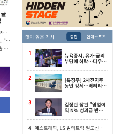
 글
명
청년주
많이 읽은 기사
종합
연예스포츠
.."청
출 6억
뉴욕증시, 유가·금리
부담에 하락…다우 5
거래일 랠리 '마침표'
[특징주] 2차전지주
동반 강세…배터리3
사 일제히 상승
김정관 장관 "영업이
익 N% 성과급 반
대…상법·자본시장
법 개정 논의"
에스트래픽, LS 일렉트릭 철도신호