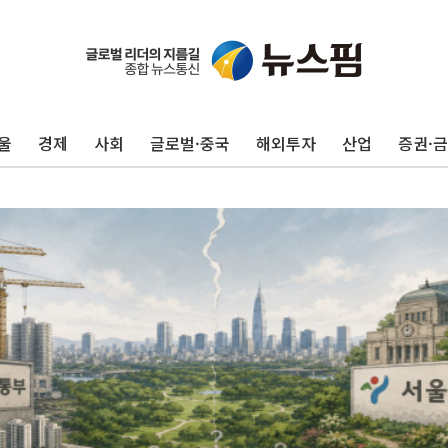
울
경제
사회
글로벌·중국
해외투자
산업
증권·