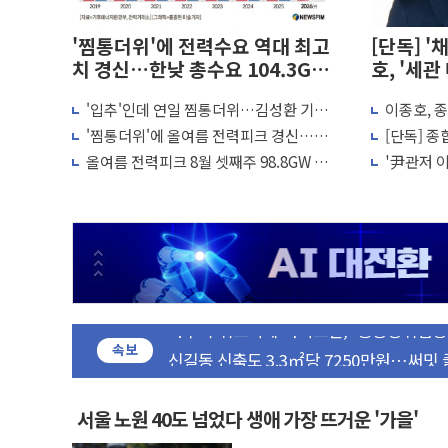
'찜통더위'에 전력수요 역대 최고
[단독] '
치 경신…한낮 총수요 104.3GW
호, '세
기록
'입추'인데 연일 찜통더위…김성환 기후
이종호, 
[사진] 빈살만과 에르도안의 만남
부 장관 "예측범위 벗어나도 즉시대응"
로비' 윗
'찜통더위'에 올여름 전력피크 경신…저
[단독] 종
이란와이어 "이란 최고지도자 위독…곧 사
녁 7시 93.8GW 기록
이종호 30
올여름 전력피크 8월 셋째주 98.8GW 전
'尹관저 이
남동발전, 해남군에 국내 최대 규모 400M
망 '사상최대'
석 22일로
[인도증시] 중동 불안 속 유가 상승에 소폭 
황희 '폐버스 청년주택' SNS 글 역풍에 
폭염 누그러지고 가뭄 숙지나...경북동해안권
사우디·튀르키예·파키스탄, '공동방위협정
신길동 신축도 3.3㎡당 7250만원…써밋 
속보
용산공원·그린벨트로 또 충돌…반복되는 국
[AI 부동산 투데이] 특공 전략도 '극과 
[코인시황] 비트코인 6만4000달러대 횡
서울 노원 40도 넘었다 생애 가장 뜨거운 '가을'
[베트남 증시] 유동성 부진 지속, 강보합 