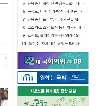
사업 인수 계약
뉴욕증시 개장 전 특징주...모더나·아
이온큐·도어대시↑ VS 샌디스크·피
구광모, 내주 실리콘밸리서 젠슨 황
그마·앱러빈↓
재회…로봇·AI 데이터센터·모빌리티
뉴욕증시 프리뷰, 미 주가선물 AI주
구체화
차익실현 속 혼조세...웨스턴디지털·
코스피·코스닥 오전 동반 하락…내
샌디스크↓
린 종목이 두 배 넘어
트럼프, 폴리실리콘·태양광에 15%
관세…한국 등엔 '합산 상한' 적용
[특징주] 저가 매수 유입…프리마켓
대형주 소폭 반등