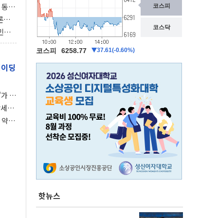
 동시
동 화
론으
 깃발
민간
감 극
레이딩
가 말
강세장
 약세
핫뉴스