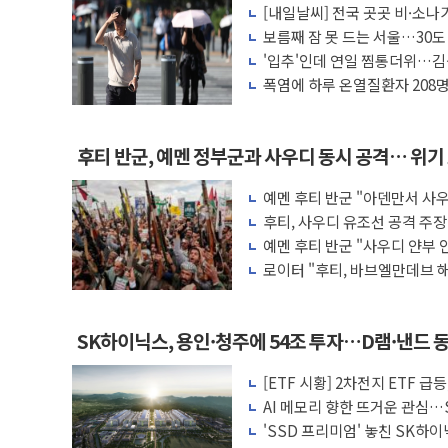
[내일날씨] 전국 곳곳 비·소나기
'찜통더위'에 전력수요 역대 최고치 경신…
보름째 잠 못 드는 서울…30도
후티 반군, 예멘 정부군과 사우디 동시 공
호'
'입추'인데 연일 찜통더위…김
나도 즉시대응"
폭염에 하루 온열질환자 208명
42.5도 역대급 폭염…동물들도 특별식으로
마리 폐사
경찰, 9월부터 '가족 사건' 못 맡는다…상
포스코홀딩스, 포스코인터·DX 지분 일부 
후티 반군, 예멘 정부군과 사우디 동시 공격… 위기
태국 학교서 중학생 총기 난사...최소 7명
고
예멘 후티 반군 "아덴만서 사우
40.2도 찍은 서울 등 폭염중대경보 해제…
격"
후티, 사우디 유조선 공격 주
"文정부 악몽 재현 안돼"...李 부동산 세
예멘 후티 반군 "사우디 얀부 
격"
로이터 "후티, 바브엘만데브 
토… 中 선박은 제외"
SK하이닉스, 용인·청주에 54조 투자…D램·낸드
[ETF 시황] 2차전지 ETF 
AI 메모리 향한 뜨거운 관심…S
술력 과시
'SSD 프리미엄' 놓친 SK하