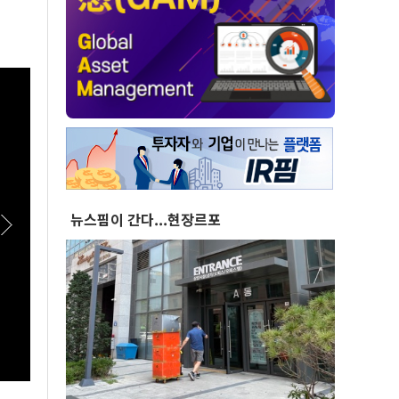
뉴스핌이 간다...현장르포
[스팟Live] 李대통령 "국가폭력 피해자, 국가가
[스팟
치유해야…국가 책임 유효기간 없어"｜
이상렬
26.08.07 국가폭력 피해자 위로 오찬
접 수
여식