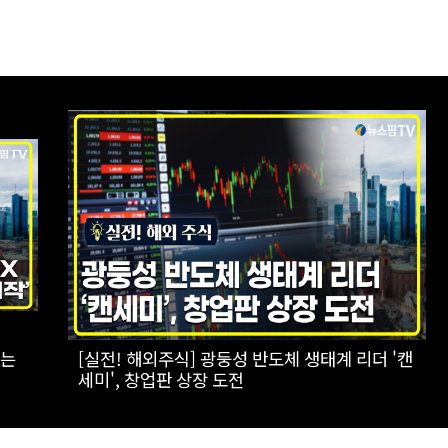
전기
[스팟Live] *풀영상* "부동산 지옥 고집한다
면!"...李대통령 향한 장동혁의 서슬퍼런 일갈 |
26.08.07 국민의힘 부동산정책 정상화 특별위
원회 전체회의