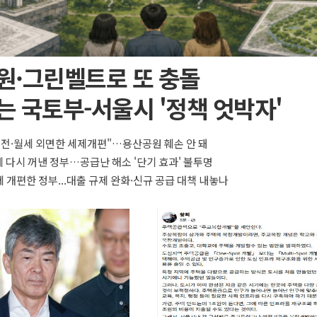
원·그린벨트로 또 충돌
 국토부-서울시 '정책 엇박자'
 전·월세 외면한 세제개편"…용산공원 훼손 안 돼
 다시 꺼낸 정부…공급난 해소 '단기 효과' 불투명
 개편한 정부...대출 규제 완화·신규 공급 대책 내놓나