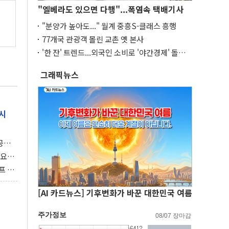
"엘베라도 있으면 다행"...폭염속 택배기사
"분양가 높아도..." 월계 중흥S-클래스 흥행
77개국 관광객 몰린 교촌 옛 본사
'한 잔' 트렌드...외국인 소비로 '야간경제' 돌파
구
그래픽뉴스
시
 공개
과제"
 요
 좌초
프 연
달러 챙
[AI 카드뉴스] 기후변화가 바꾼 대한민국 여름