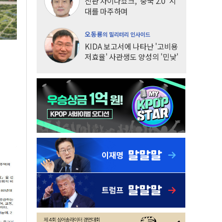
신판 차이나쇼크, '중국 2.0' 시
대를 마주하며
오동룡
의 밀리터리 인사이드
KIDA 보고서에 나타난 '고비용
저효율' 사관생도 양성의 '민낯'