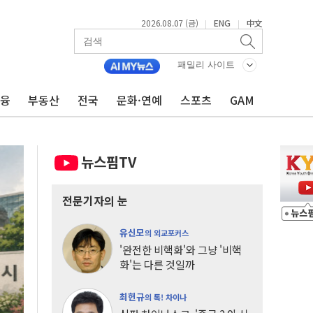
2026.08.07 (금)
ENG
中文
|
|
패밀리 사이트
금융
부동산
전국
문화·연예
스포츠
GAM
뉴스핌TV
전문기자의 눈
유신모
의 외교포커스
'완전한 비핵화'와 그냥 '비핵
화'는 다른 것일까
최헌규
의 톡! 차이나