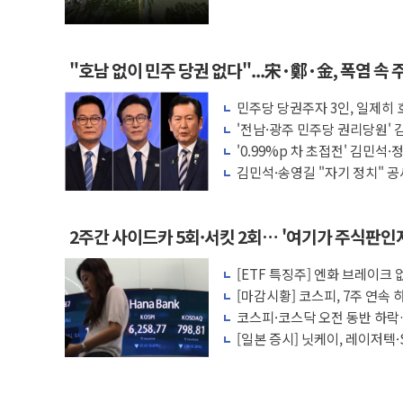
"호남 없이 민주 당권 없다"...宋·鄭·金, 폭염 속 
민주당 당권주자 3인, 일제히
임자 경쟁
'전남·광주 민주당 권리당원' 김
길 14.6%
'0.99%p 차 초접전' 김민석·
략 총력전
김민석·송영길 "자기 정치" 공세
토론 격돌
2주간 사이드카 5회·서킷 2회… '여기가 주식판
[ETF 특징주] 엔화 브레이크
[마감시황] 코스피, 7주 연속 
코스피·코스닥 오전 동반 하락
[일본 증시] 닛케이, 레이저텍·
토픽스는 상승