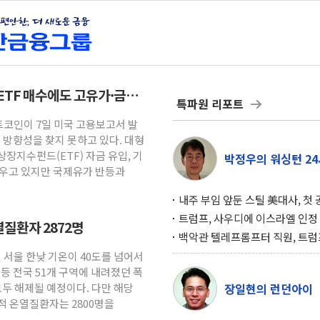
ETF 매수에도 고유가·금리
특파원 리포트
트코인이 7일 미국 고용보고서 발
 방향성을 찾지 못하고 있다. 대형
장지수펀드(ETF) 자금 유입, 기
박정우의 워싱턴 24
키우고 있지만 국제유가 반등과
내주 부임 앞둔 스틸 美대사, 첫
행사서 "한미동맹 강화 최우선 
트럼프, 사우디에 이스라엘 인정
열질환자 2872명
구…원자력 협정 서명 하루 만에
백악관 텔레프롬프터 직원, 트럼
위기
설 미리 보고 베팅 시장서 10만
일 서울 한낮 기온이 40도를 넘어서
겨
 등 전국 51개 구역에 내려졌던 폭
두 해제될 예정이다. 다만 해당
장일현의 런던아이
적 온열질환자는 2800명을