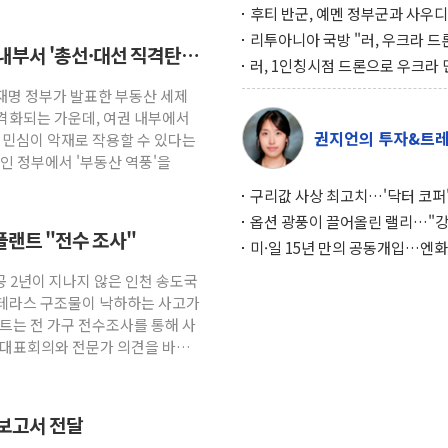
후티 반군, 예멘 정부군과 사우디
공격… 위기 고조되는 또 다른 중
리투아니아 국방 "러, 우크라 드
 내부서 '총선·대선 직격탄'
약고
로 나토 회원국 공격 검토… 거짓
러, 1인칭시점 드론으로 우크라 
작전"
인 '사파리' 공격… 시민들 공포
이재명 정부가 발표한 부동산 세제
대화 전략
격화되는 가운데, 여권 내부에서
권지언의 투자&트
산 민심이 악재로 작용할 수 있다는
인 정부에서 '부동산 역풍'을
구리값 사상 최고치…'닥터 코퍼'
하는 경기 신호가 달라졌다
옵션 광풍이 끌어올린 랠리…"
랜트 "전수 조사"
이면에 과열 경고등"
미·일 15년 만의 공동개입…엔화
와의 싸움은 끝나지 않았다
공 2년이 지나지 않은 인천 송도국
 테라스 구조물이 낙하하는 사고가
트는 전 가구 전수조사를 통해 사
자대표회의와 전문가 의견을 바탕
 보고서 전달