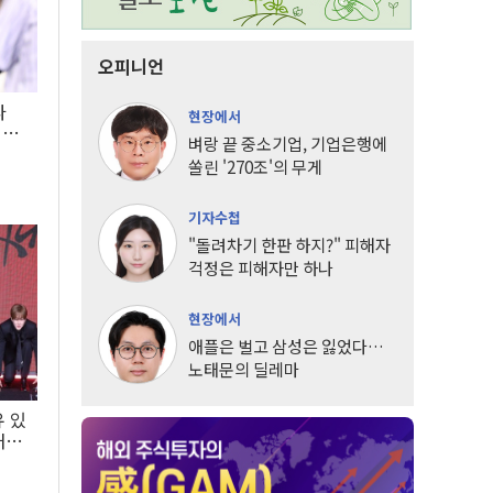
오피니언
타
현장에서
LG
벼랑 끝 중소기업, 기업은행에
쏠린 '270조'의 무게
기자수첩
"돌려차기 한판 하지?" 피해자
걱정은 피해자만 하나
현장에서
애플은 벌고 삼성은 잃었다…
노태문의 딜레마
유 있
내는