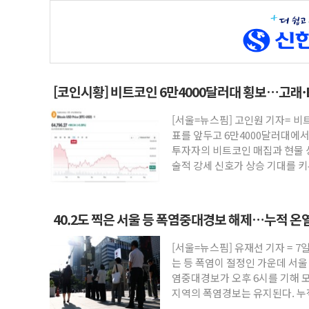
[코인시황] 비트코인 6만4000달러대 횡보…고래·
·입법 지연 '삼중 부담'
[서울=뉴스핌] 고인원 기자= 비
표를 앞두고 6만4000달러대에서
투자자의 비트코인 매집과 현물 상
술적 강세 신호가 상승 기대를 
40.2도 찍은 서울 등 폭염중대경보 해제…누적 온
[서울=뉴스핌] 유재선 기자 = 7
는 등 폭염이 절정인 가운데 서울
염중대경보가 오후 6시를 기해 모
지역의 폭염경보는 유지된다. 누