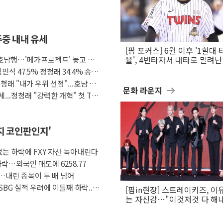
주중 내내 유세
[핌 포커스] 6월 이후 '1할대 
 호남행…'메가프로젝트' 놓고 적
율', 4번타자서 대타로 밀려난 
문보경
민석 47.5% 정청래 34.4% 송영
정청래 "내가 우위 선점"...호남 공
문화 라운지
...정청래 "강력한 개혁" 첫 TV
인지 코인판인지'
 없는 하락에 FXY 자산 녹아내린다
하락…외국인 매도에 6258.77
…내린 종목이 두 배 넘어
SBG 실적 우려에 이틀째 하락...
[핌in현장] 스트레이키즈, 이
는 자신감…"이것저것 다 해
활동 할 것"