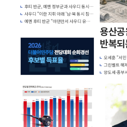
들의 새 안보 협력 구도
후티 반군, 예멘 정부군과 사우디 동시 공
격… 위기 고조되는 또 다른 중동 화약고
사우디 "이란 지휘 아래 '남·북 동시 침
공' 정보 입수…에너지·항만 표적"
예멘 후티 반군 "아덴만서 사우디 유조선
'데이지'호 미사일 공격"
용산공
반복되는
오세훈 "서민
그린벨트 해제
양도세·종부세