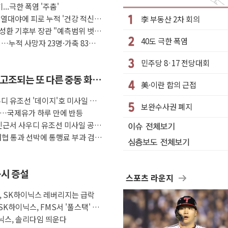
...극한 폭염 '주춤'
한낮 총수요 104.3GW 기록
 열대야에 피로 누적 '건강 적신
李 부동산 2차 회의
격… 위기 고조되는 또 다른 중동 화약고
성환 기후부 장관 "예측범위 벗어
40도 극한 폭염
…누적 사망자 23명·가축 83만
 여름나기 [뉴스핌 줌인]
피제 실시
민주당 8·17 전당대회
매각
 고조되는 또 다른 중동 화약
美·이란 합의 근접
 사망
디 유조선 '데이지'호 미사일 공
누적 온열질환자 2872명
보완수사권 폐지
장…국제유가 하루 만에 반등
제안에 與 내부서 '총선·대선 직격탄' 우려
인근서 사우디 유조선 미사일 공
해협 통과 선박에 통행료 부과 검
 동시 증설
스포츠 라운지
급등, SK하이닉스 레버리지는 급락
K하이닉스, FMS서 '풀스택' 기
이닉스, 솔리다임 띄운다