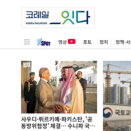
영상
포토
정치
정책·서
사우디·튀르키예·파키스탄, '공
동방위협정' 체결… 수니파 국가