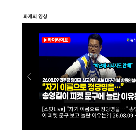
화제의 영상
않습니다!”…김
[스팟Live] 역전해야 하는 정청래, 강원 합동
’ |
설 내내 ‘어머니’ 찾은 이유는?! | 26.08.09 더불
최고위원 후보
어민주당 당대표·최고위원 후보 강원 합동
회