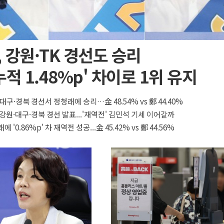
 강원·TK 경선도 승리
누적 1.48%p' 차이로 1위 유지
대구·경북 경선서 정청래에 승리…金 48.54% vs 鄭 44.40%
 강원·대구·경북 경선 발표...'재역전' 김민석 기세 이어갈까
 '0.86%p' 차 재역전 성공...金 45.42% vs 鄭 44.56%