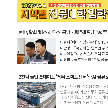
여야, 황희 '버스 하우스' 공방…與 "해프닝" vs 野
황희 '폐버스 청년주택' SNS
한병도 "국민의힘, 말로만 주
리 협조하라"
송영길 "내년 서울시 주택 공
지원 확대해야"
유의동 국토위원장 "주택 공급
대책이 중요"
2천억 들인 롯데마트 '제타 스마트센터'…AI 물류
[부산=뉴스핌] 김정인 기자 = 
인공지능(AI) 기반 자동화 물류
장 공략에 속도를 낸다. 영국 리
내 처음 적용해 상품 입고부터 