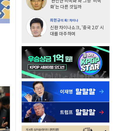
'완전한 비핵화'와 그냥 '비핵
화'는 다른 것일까
최헌규
의 톡! 차이나
신판 차이나쇼크, '중국 2.0' 시
대를 마주하며