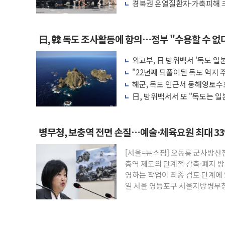
마리 폐사
경북권 온열질환자·가축피해 크
日, 韓 독도 조사활동에 항의…정부 "수용할 수 없
외교부, 日 방위백서 '독도 일본
"22년째 되풀이된 독도 억지
서 강력 규탄
해군, 독도 인근서 동해영토수
日, 방위백서서 또 "독도는 일본
정하라"
병무청, 보충역 전면 손질…예술·체육요원 최대 3
[서울=뉴스핌] 오동룡 군사방산
충역 제도의 단계적 감축·폐지 
영하는 작업이 최종 검토 단계에 
일 서울 영등포구 서울지방병무