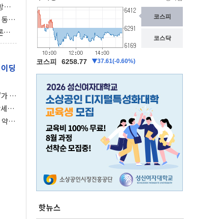
동방위
협에
 동시
동 화
론으
 깃발
레이딩
가 말
강세장
 약세
핫뉴스