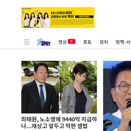
영상
포토
정치
정책·서
최태원, 노소영에 9440억 지급하
나...재상고 앞두고 막판 셈법