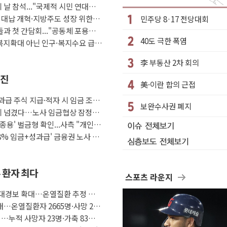
 날 참석..."국제적 시민 연대로
…재상고 앞두고 막판 셈법
 대납 개혁·지방주도 성장 위한
민주당 8·17 전당대회
달
들과 첫 간담회..."공동체 포용에
40도 극한 폭염
논란…이틀만에 철거
 복지확대 아닌 인구·복지수요 급
 최대 33% 감축
李 부동산 2차 회의
감소한 9.4%↓…유통업계 양극화 심화
추진
美·이란 합의 근접
비아 대통령 취임식 참석
급 주식 지급·적자 시 임금 조정
강한 비...호우 피해 없어
보완수사권 폐지
 위기 넘겼다…노사 임금협상 잠정합
우롱 기괴" vs 與 "송구한 해프닝"
종용' 벌금형 확인...사측 "개인 일
'8% 임금+성과급' 금융권 노사 대
 환자 최다
스포츠 라운지
중대경보 확대…온열질환 추정 사
…온열질환자 2665명·사망 23
…누적 사망자 23명·가축 83만