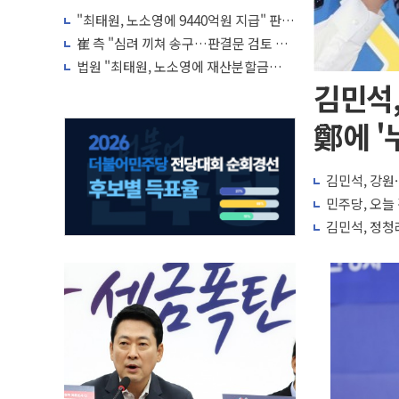
"최태원, 노소영에 9440억원 지급" 판
결…재상고시 다시 대법으로
崔 측 "심려 끼쳐 송구…판결문 검토 후
재상고 여부 결정"·노소영 측 묵묵부답
법원 "최태원, 노소영에 재산분할금
9440억원 지급하라"
김민석,
鄭에 '
김민석, 강원·
민주당, 오늘
김민석, 정청래에