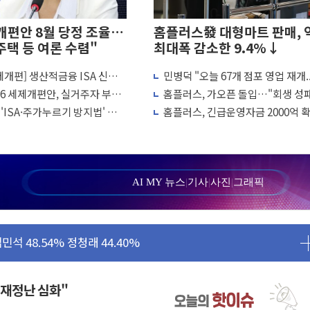
개편안 8월 당정 조율…
홈플러스發 대형마트 판매, 
주택 등 여론 수렴"
최대폭 감소한 9.4%↓
세제개편] 생산적금융 ISA 신설...
민병덕 "오늘 67개 점포 영업 재개.
 1명 숨져
땐 이자·배당 전액 '비과세'
구니에 홈플러스 담아달라" 호소
26 세제개편안, 실거주자 부담
홈플러스, 가오픈 돌입…"회생 성패
실증센터' 들어선다
세 형평 바로잡는 개편"
품 공급·협력사 신뢰 회복에 달렸다
'ISA·주가누르기 방지법' 전면
홈플러스, 긴급운영자금 2000억 
견...경찰, 조사 중
시
13일부터 67개점 영업 재개
두 유지...金 46.01% vs 鄭 44.53%
산득표율 68.63%
…범행 후 반려견도 죽여
AI MY 뉴스
|
기사
|
사진
|
그래픽
…金 48.54% vs 鄭 44.40%
김민석 48.54% 정청래 44.40%
47.37% 정청래 45.71% 송영길 6.92%
47.82% 김민석 46.35% 송영길 5.83%
50.30% 정청래 41.94% 송영길 7.76%
 재정난 심화"
…"마음 잇는 시간 되길"