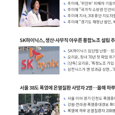
추미애, '위안부' 피해자 기림의
최태원, 노소영에 9440억 지급 확정되나
목소리 내야"
추미애 "국가직 소방관 인건비
하나금융, 명동 소상공인에 '행복상자' 전
재정개편 시급"
추미애 지사, 3대 종단 지도자
감사"
인천시 광복절 현수막 '태극기 거꾸로' 
추미애 "경기도 재정난 원인,
증때문"
병무청, 보충역 전면 손질… 예술·체육요원
홈플러스發 대형마트 판매, 역대 최대폭 
SK하이닉스, 생산·사무직 아우른 통합노조 설립 
윤준병·이해민 의원, '정부 특사'로 콜롬
SK하이닉스 임단협 난항…성과
'호우·산사태 주의보' 울진 시간당 30mm 
갈등
오리온, 창사 70년 첫 파업
여야, 황희 '버스 하우스' 공방…野 "청년 
의
[단독] 오리온, '특정노조 가입 
탈, 징계 조치 완료"
삼전닉스가 깬 성과급 상한...
립
서울 38도 폭염에 온열질환 사망자 2명…올해 하루
서울 이어 경기·인천도 폭염
망 19명
강원·전라권 폭염중대경보 확대
명
폭염에 하루 온열질환자 208명