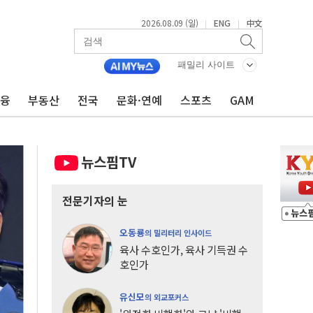
2026.08.09 (일)
ENG
中文
|
|
패밀리 사이트
금융
부동산
전국
문화·연예
스포츠
GAM
뉴스핌TV
전문기자의 눈
오동룡
의 밀리터리 인사이드
육사 수호인가, 육사 기득권 수
호인가
유신모
의 외교포커스