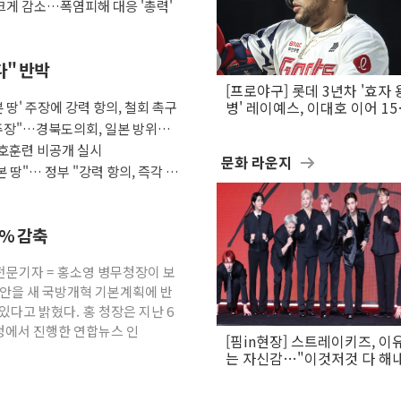
게 감소…폭염피해 대응 '총력'
다" 반박
[프로야구] 롯데 3년차 '효자 
 땅' 주장에 강력 항의, 철회 촉구
병' 레이예스, 이대호 이어 1
만의 롯데 타격왕 도전
 주장"…경북도의회, 일본 방위백
호훈련 비공개 실시
문화 라운지
 땅"… 정부 "강력 항의, 즉각 시
3% 감축
전문기자 = 홍소영 병무청장이 보
방안을 새 국방개혁 기본계획에 반
있다고 밝혔다. 홍 청장은 지난 6
청에서 진행한 연합뉴스 인
[핌in현장] 스트레이키즈, 이
는 자신감…"이것저것 다 해
활동 할 것"