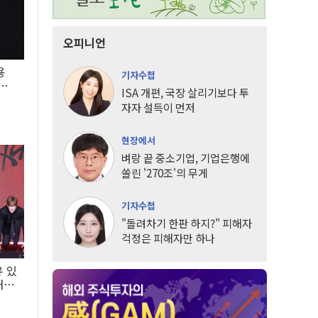
오피니언
용
기자수첩
5년
ISA 개편, 국장 살리기보다 투
자자 설득이 먼저
현장에서
벼랑 끝 중소기업, 기업은행에
쏠린 '270조'의 무게
기자수첩
"돌려차기 한판 하지?" 피해자
걱정은 피해자만 하나
유 있
내는