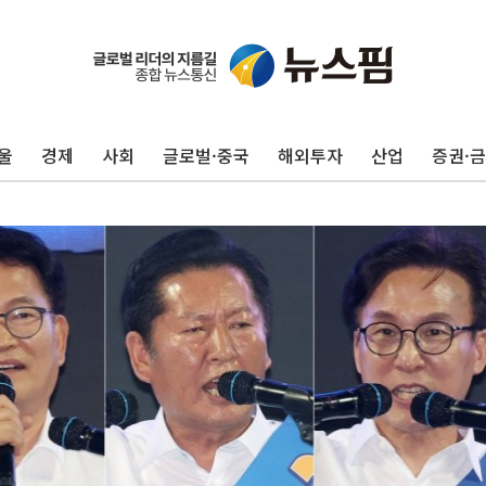
울
경제
사회
글로벌·중국
해외투자
산업
증권·