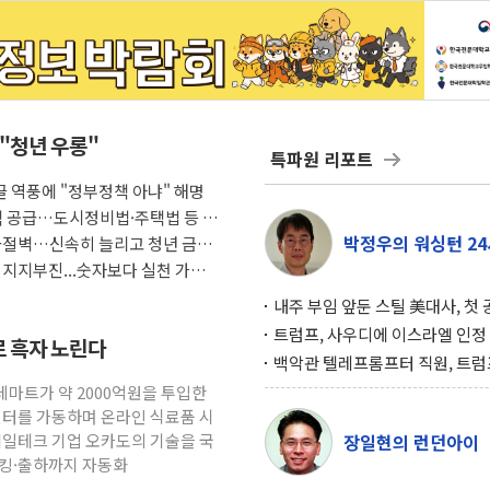
 "청년 우롱"
특파원 리포트
 글 역풍에 "정부정책 아냐" 해명
택 공급…도시정비법·주택법 등 처
박정우의 워싱턴 24
급절벽…신속히 늘리고 청년 금융
 지지부진...숫자보다 실천 가능한
내주 부임 앞둔 스틸 美대사, 첫
행사서 "한미동맹 강화 최우선 
트럼프, 사우디에 이스라엘 인정
로 흑자 노린다
구…원자력 협정 서명 하루 만에
백악관 텔레프롬프터 직원, 트럼
위기
설 미리 보고 베팅 시장서 10만
롯데마트가 약 2000억원을 투입한
겨
센터를 가동하며 온라인 식료품 시
테일테크 기업 오카도의 기술을 국
장일현의 런던아이
피킹·출하까지 자동화