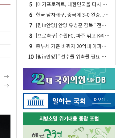
향년 68세
[메가프로젝트, 대한민국을 다시 설
계하다] ② AI 승부는 데이터센터에
한국 남자배구, 중국에 3-0 완승...동
서 갈린다
아시아선수권 결승 진출
[핌in안양] 안양 유병훈 감독 "전반
압박 강도 떨어진 게 패인"...아일톤
[프로축구] 수원FC, 파주 꺾고 K리그
은 곧 복귀
2 3위 도약…성남은 천안에 극장승
종부세 기준 바뀌자 20억대 아파트
'들썩'…세입자 불안도 커진다
[핌in안양] "선수들 위축될 필요 없
다"...대전 반등의 키워드는 '자신감'