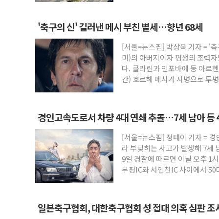
'축구의 신' 길러낸 메시 부친 별세…향년 68세
[서울=뉴스핌] 박상욱 기자 = '
미)의 아버지이자 평생의 조력자
다. 클라린과 인포바에 등 아르
간) 호르헤 메시가 지병으로 투
병원에서
경인고속도로서 차량 4대 연쇄 추돌…7세 남아 등 
[서울=뉴스핌] 정태이 기자 = 
라 부딪히는 사고가 발생해 7세 
9일 경찰에 따르면 이날 오후 1
부평IC와 서인천IC 사이에서 50
일본축구협회, 대한축구협회 성 접대 의혹 심판 조