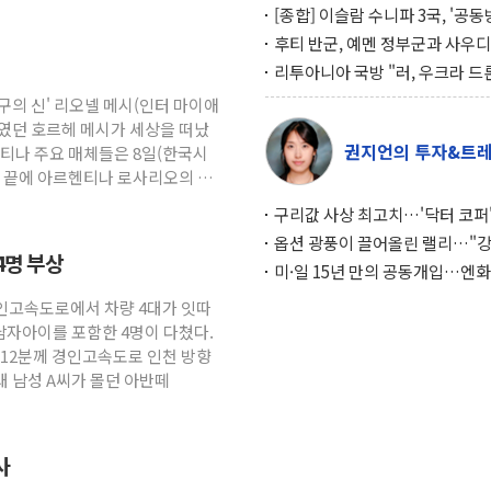
[종합] 이슬람 수니파 3국, '공
협정' 체결… 이스라엘·이란 위
후티 반군, 예멘 정부군과 사우디
맞설 자체 억지력 강화
공격… 위기 고조되는 또 다른 중
리투아니아 국방 "러, 우크라 드
약고
로 나토 회원국 공격 검토… 거짓
축구의 신' 리오넬 메시(인터 마이애
작전"
였던 호르헤 메시가 세상을 떠났
권지언의 투자&트
헨티나 주요 매체들은 8일(한국시
병 끝에 아르헨티나 로사리오의 한
구리값 사상 최고치…'닥터 코퍼'
하는 경기 신호가 달라졌다
옵션 광풍이 끌어올린 랠리…"
4명 부상
이면에 과열 경고등"
미·일 15년 만의 공동개입…엔화
와의 싸움은 끝나지 않았다
경인고속도로에서 차량 4대가 잇따
남자아이를 포함한 4명이 다쳤다.
시12분께 경인고속도로 인천 방향
대 남성 A씨가 몰던 아반떼
사