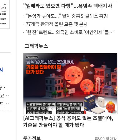
"엘베라도 있으면 다행"...폭염속 택배기사
"분양가 높아도..." 월계 중흥S-클래스 흥행
77개국 관광객 몰린 교촌 옛 본사
'한 잔' 트렌드...외국인 소비로 '야간경제' 돌파
구
그래픽뉴스
시
 공개
과제"
 요
 좌초
프 연
달러 챙
[AI그래픽뉴스] 공식 용어도 없는 초열대야,
기준을 만들어야 할 때가 됐다