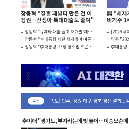
장동혁 "결혼 페널티 만든 건 이
與 "세제
정권…신생아 특례대출도 줄여"
비거주 1
장동혁 "규제와 대출 풀고 재개발·재건
[2026 
평택 진위면 공장서 질식사고 발생…작업자
축 촉진하는 것이 부동산 정상화"
국내 투자 
장동혁 "李대통령 재판 재개해야 여론조
민주 "20
포항 블루밸리 국가산단에 '철강 AI융합
사 51.9%…그것이 국민의 뜻"
줄이고 과
장동혁 "李대통령, 개정 형소법 조문도
李대통령, 
상주 낙동강 선착장 하류서 50대 숨진 채 발
안 읽어…'역사의 죄인' 책임 회피"
재검토 지
[종합] 김민석, 정청래에 누적 1.48%p 차 선
민주당 경북도당위원장에 오중기 당선...합
인천서 말다툼 중 어머니 살해 10대 구속
김민석, 강원·대구·경북 경선서 정청래에 승리
[속보] 민주, 강원·대구·경북 경선 결과...
[속보] 민주, 경북 경선 결과 발표...김민석 
속보
[속보] 민주, 대구 경선 결과 발표...정청래 
[속보] 민주, 강원 경선 결과 발표...김민석 
추미애 "경기도, 부자라는데 빚 늘어…이중모순에
정재헌 CEO, SKT 장기고객 400명 맞이