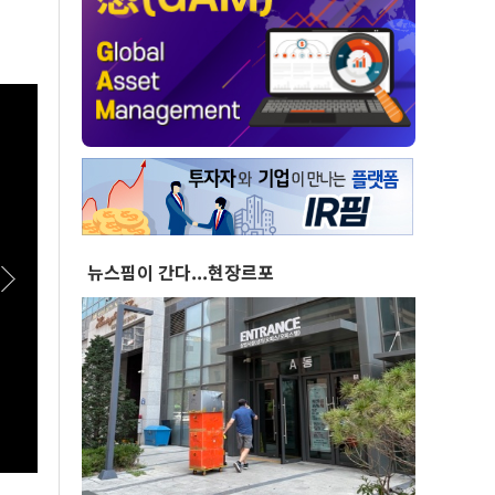
뉴스핌이 간다...현장르포
[스팟Live] TK 당심 잡을 후보는?…제3차 정기
[스팟
전국당원대회 후보자 대구·경북 합동연설회 생
청래, 
중계 | 26.08.09
더불어
합동