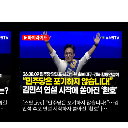
 연
[스팟Live] 정청래 대구 승리에도 1622표차…
강원·TK 경선 이긴 김민석 1위 수성 | 26.08.09
연설
더불어민주당 당대표·최고위원 후보 대구·경북
합동연설회