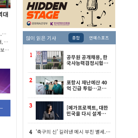
역대
..장바
많이 읽은 기사
종합
연예스포츠
, 상
"
확보…
공무원 공개채용, 한
국사능력검정시험으
로 대체
포항시 재난예산 40
억 긴급 투입…고수
온 양식장 복구·지원
'총력'
[메가프로젝트, 대한
민국을 다시 설계하
다] ① AI 생태계로 여
는 '제3의 성장엔진'
'축구의 신' 길러낸 메시 부친 별세...