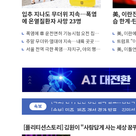
입추 지나도 무더위 지속…폭염
美, 이란
에 온열질환자 사망 23명
습 한계·
폭염에 車 운전면허 기능시험 오전 집중
美, 이란
편성…체감온도 38도 넘으면 중단
"이제 우리
울진·영덕 '호우특보'-포항 '산사태 주의보
주말 무더위·열대야 지속…내륙 곳곳 소
트럼프 "이
나기
미군, 사
서울 전역 극한 폭염…자치구, 야외 행사
美, 이틀
[종합] 김민석, 정청래에 '0.86%p' 차 재역전
조정·물청소 운영 확대
재개는 아
인천 합동연설회 나선 송영길·정청래·김
김민석, 2주차 제주·인천 경선서 정청래에 승리
인사하는 김민석 당대표 후보
[속보] 민주, 제주·인천 경선 결과 발표...김
[속보] 민주, 인천 경선 결과 발표...김민석 
[속보] 민주, 제주 경선 결과 발표...김민석 
속보
이번주 국내 주요 금융일정(8.10~8.14)
美, 이란전 출구전략 만지작…공습 한계·
[폴리티션스토리] 김원이 "사람답게 사는 세상 꿈
강릉·동해·삼척 시간당 최대 50㎜ 폭우