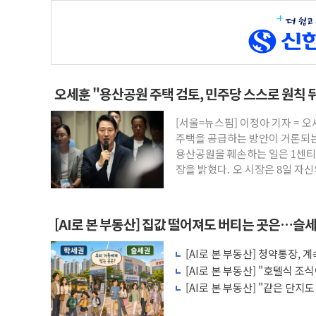
오세훈 "용산공원 주택 검토, 민주당 스스로 원칙 
[서울=뉴스핌] 이정아 기자 = 
주택을 공급하는 방안이 거론되는
용산공원을 훼손하는 일은 1센티
장을 밝혔다. 오 시장은 8일 자
[AI로 본 부동산] 집값 떨어져도 버티는 곳은…슬세
[AI로 본 부동산] 청약통장,
비용 따져보니
[AI로 본 부동산] "호텔식 
비스의 속사정
[AI로 본 부동산] "같은 단지
층' 조건은