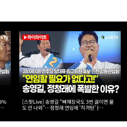
승자
[스팟Live] 김민석 “누가 김민석보다 국정 방향
 합동
을 공유했나”…인천서 ‘대체불가’ 외쳤다 |
26.08.08 더불어민주당 당대표·최고위원 후보
인천 합동연설회