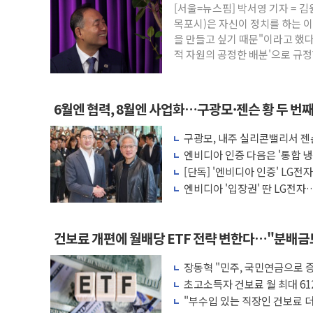
[서울=뉴스핌] 박서영 기자 =
폐기물 수거하다 참변…60대 환경미화원 
목포시)은 자신이 정치를 하는 
서울 중랑구 주택가서 흉기 난동…60대 남
을 만들고 싶기 때문"이라고 했다
李대통령 "결혼 때문에 손해 보는 일 없게"
적 자원의 공정한 배분'으로 규정
여수 오동도 인근 해상서 모터보트 전복…
추미애, '위안부' 피해자 기림의 날 참석..
6월엔 협력, 8월엔 사업화…구광모·젠슨 황 두 번
인천 선재도 갯벌서 해루질 중 실종 60대 
인천서 말다툼 중 어머니 흉기 살해 10대 
구광모, 내주 실리콘밸리서 젠
모빌리티 구체화
엔비디아 인증 다음은 '통합 냉
'화합' 꺼낸 김민석에 '뻔뻔' 받아친 정
는다
[단독] '엔비디아 인증' LG전
李대통령, ISA 개편 재검토 지시…與 "적
엔비디아 '입장권' 딴 LG전자…
러'
건보료 개편에 월배당 ETF 전략 변한다…"분배
장동혁 "민주, 국민연금으로 
차릴 판"
초고소득자 건보료 월 최대 61
"부수입 있는 직장인 건보료 더