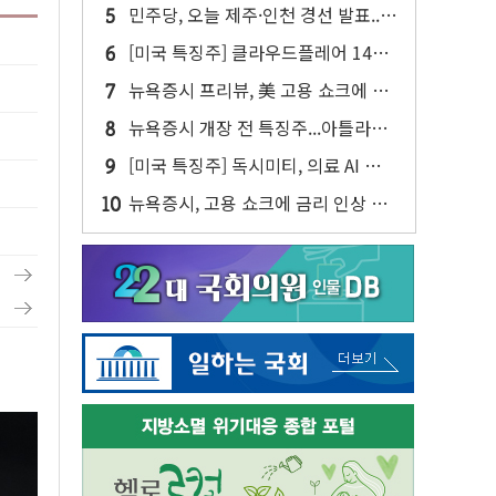
만에 최고...연간 매출 상향에 투자자
민주당, 오늘 제주·인천 경선 발표...
반색
김민석 '재역전' vs 정청래 '격차 확
[미국 특징주] 클라우드플레어 14%
대'
급등해 신고점...AI 지출 확대에 전망
뉴욕증시 프리뷰, 美 고용 쇼크에 금
상향
리 인상 우려 후퇴…나스닥 선물 1%
뉴욕증시 개장 전 특징주...아틀라시
대 상승
안·클라우드플레어·태양광주↑ VS
[미국 특징주] 독시미티, 의료 AI 안전
트레이드데스크·웬디스↓
성 美 1위에 50%대 폭등
뉴욕증시, 고용 쇼크에 금리 인상 우
려 후퇴…S&P500 최고치