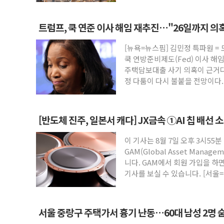
트럼프, 쿡 연준 이사 해임 재추진…"26일까지 의
[뉴욕=뉴스핌] 김민정 특파원 =
쿡 연방준비제도(Fed) 이사 해
주택담보대출 사기 의혹이 근거다
정 다툼이 다시 불붙을 전망이다
[반도체 진주, 일본서 캐다] JX금속 ①AI 칩 배선 
이 기사는 8월 7일 오후 3시55분
GAM(Global Asset Mana
니다. GAM에서 회원 가입을 하면
기사를 보실 수 있습니다. [서울=
서울 중랑구 주택가서 흉기 난동…60대 남성 2명 