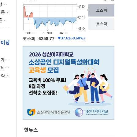
동방위
협에
 동시
동 화
론으
 깃발
레이딩
가 말
강세장
 약세
핫뉴스