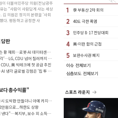
 김원이 더불어민주당 의원(전남광주
수거차에 치여 사망
이유는 "사람이 사람답게 사는 세상
李 부동산 2차 회의
성 2명 숨져
. 김 의원은 정치의 본령을 '사회
…'결혼 페널티' 22개 과제 손본다
했다. 평등하고 공정한 사
40도 극한 폭염
1명 사망·1명 실종
민주당 8·17 전당대회
."국제적 시민 연대로 목소리 내야"
째 담판
나흘만에 숨진 채 발견
美·이란 합의 근접
아들 체포
슨 황 재회…로봇·AI 데이터센터·
보완수사권 폐지
각'…LG, CDU 넘어 칠러까지 묶
청래…제주 연설서 신경전 고조
자 CDU, 美 빅테크에 첫 공급 추진
극 환영"·野 "졸속 국정"
AI 냉각 글로벌 강점은 '칩 투 칠
금보다 총수익률"
스포츠 라운지
증시 도박판 만들더니 아예 카지노
2만원으로...하한도 상향
 낸다"…복지부, 보수 외 소득월