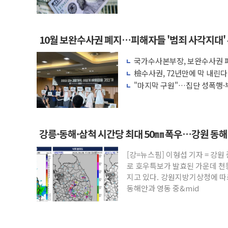
액 공제 기준 개편 검토
10월 보완수사권 폐지…피해자들 '범죄 사각지대'
국가수사본부장, 보완수사권 폐
려 해소"
檢수사권, 72년만에 막 내린
"마지막 구원"…집단 성폭행·
권 폐지 '우려'
강릉·동해·삼척 시간당 최대 50㎜ 폭우…강원 동
[강=뉴스핌] 이형섭 기자 = 강
로 호우특보가 발효된 가운데 천
지고 있다. 강원지방기상청에 따르
동해안과 영동 중&mid