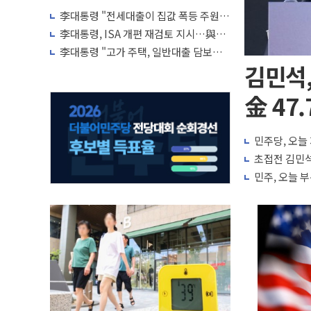
李대통령 "전세대출이 집값 폭등 주원
인…유주택자 제한·규제 강화 검토"
李대통령, ISA 개편 재검토 지시…與
"적극 환영"·野 "졸속 국정"
李대통령 "고가 주택, 일반대출 담보가
치 인정 재고…편법·우회 가능"
김민석,
金 47.
민주당, 오늘 
초접전 김민석
민주, 오늘 부