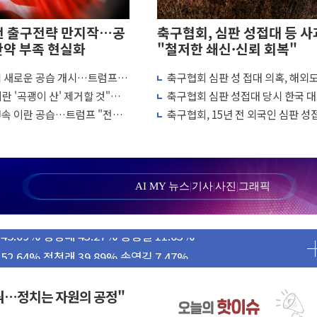
전 출구전략 만지작…공
축구협회, 심판 성접대 등 사
탄약 부족 현실화
"철저한 쇄신·신뢰 회복"
에 새로운 공습 개시…트럼프
축구협회 심판 성 접대 의혹, 해외
 차례"
↑…감독 선임 과정 수사까지 외신
'...경북도, 호우 피해·통제구간 없어
란 '곡괭이 산' 제거할 것"…
축구협회 심판 성접대 당시 한국 
흘째 이란 야간 공습
7경기 무패 행진
연속 이란 공습…트럼프 "전쟁
축구협회, 15년 전 외국인 심판 성
 성공...金 45.42% vs 鄭 44.56%
냐"
의혹...월드컵·올림픽 예선도 포함
민석 당대표 후보
...47.75% vs 42.08%
AI MY 뉴스
|
기사
|
사진
|
그래픽
민석 47.75% 정청래 42.08%
45.09% 정청래 43.27% 송영길 11.63%
52.64% 정청래 39.89% 송영길 7.47%
탄약 부족 현실화
꿔…정치는 자원의 공정"
…강원 동해안 강한 비 이어져