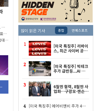
과
도 관심
많이 읽은 기사
종합
연예스포츠
 주목
대표팀
접대
[미국 특징주] 리바이
스, 최근 사이버 공격
물결 속 보안 침해 사
실 공개
[미국 특징주] 빅테크
주가 급반등...AI 불안
잦아들고 낙관론 되살
아나
6월엔 협력, 8월엔 사
업화…구광모·젠슨
황 두 번째 담판
[미국 특징주] 에어비앤비 주가 4년