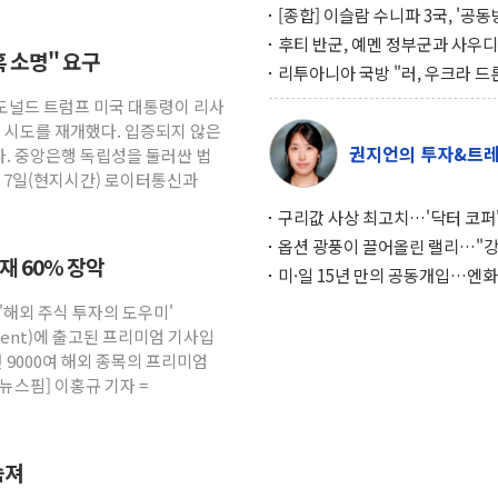
[종합] 이슬람 수니파 3국, '공
협정' 체결… 이스라엘·이란 위
후티 반군, 예멘 정부군과 사우디
혹 소명" 요구
맞설 자체 억지력 강화
공격… 위기 고조되는 또 다른 중
리투아니아 국방 "러, 우크라 드
약고
로 나토 회원국 공격 검토… 거짓
 도널드 트럼프 미국 대통령이 리사
작전"
임 시도를 재개했다. 입증되지 않은
권지언의 투자&트
. 중앙은행 독립성을 둘러싼 법
. 7일(현지시간) 로이터통신과
구리값 사상 최고치…'닥터 코퍼'
하는 경기 신호가 달라졌다
옵션 광풍이 끌어올린 랠리…"
소재 60% 장악
이면에 과열 경고등"
미·일 15년 만의 공동개입…엔화
와의 싸움은 끝나지 않았다
 '해외 주식 투자의 도우미'
gement)에 출고된 프리미엄 기사입
 9000여 해외 종목의 프리미엄
뉴스핌] 이홍규 기자 =
숨져