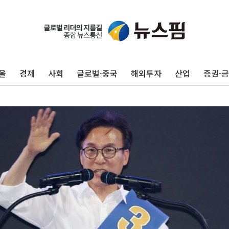
울
경제
사회
글로벌·중국
해외투자
산업
증권·