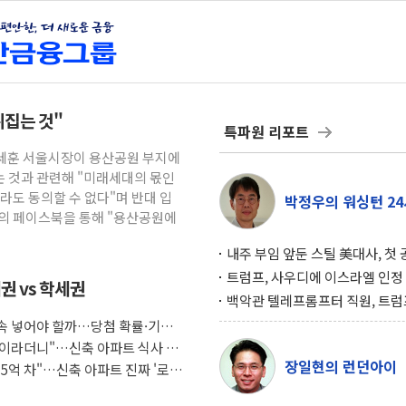
뒤집는 것"
특파원 리포트
오세훈 서울시장이 용산공원 부지에
 것과 관련해 "미래세대의 몫인
라도 동의할 수 없다"며 반대 입
박정우의 워싱턴 24
신의 페이스북을 통해 "용산공원에
내주 부임 앞둔 스틸 美대사, 첫
행사서 "한미동맹 강화 최우선 
트럼프, 사우디에 이스라엘 인정
권 vs 학세권
구…원자력 협정 서명 하루 만에
백악관 텔레프롬프터 직원, 트럼
위기
설 미리 보고 베팅 시장서 10만
 계속 넣어야 할까…당첨 확률·기회
겨
조식이라더니"…신축 아파트 식사 서
장일현의 런던아이
도 5억 차"…신축 아파트 진짜 '로얄