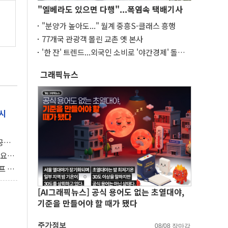
"엘베라도 있으면 다행"...폭염속 택배기사
"분양가 높아도..." 월계 중흥S-클래스 흥행
77개국 관광객 몰린 교촌 옛 본사
'한 잔' 트렌드...외국인 소비로 '야간경제' 돌파
구
그래픽뉴스
시
 공개
과제"
 요
 좌초
프 연
달러 챙
[AI그래픽뉴스] 공식 용어도 없는 초열대야,
기준을 만들어야 할 때가 됐다