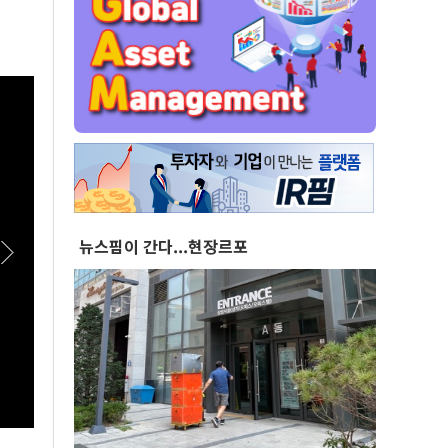
뉴스핌이 간다...현장르포
[스팟Live] 정청래, 김민석에 “사과 먼저”…송
[스팟
영길엔 “사람 고쳐 쓰는 거 아냐” | 26.08.08 더
민석에
불어민주당 당대표·최고위원 후보 인천 합동연
표·최
설회