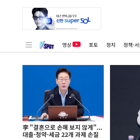
영상
포토
정치
정책·서
李 "결혼으로 손해 보지 않게"...
대출·청약·세금 22개 과제 손질