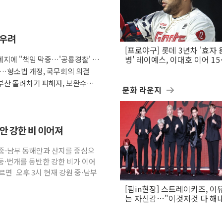
 우려
[프로야구] 롯데 3년차 '효자 
지에 "책임 막중…'공룡경찰' 우
병' 레이예스, 이대호 이어 1
만의 롯데 타격왕 도전
다…형소법 개정, 국무회의 의결
부산 돌려차기 피해자, 보완수사
문화 라운지
해안 강한 비 이어져
원 중·남부 동해안과 산지를 중심으
둥·번개를 동반한 강한 비가 이어
면 오후 3시 현재 강원 중·남부
[핌in현장] 스트레이키즈, 이
는 자신감…"이것저것 다 해
활동 할 것"