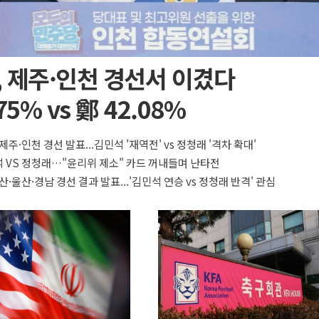
 제주·인천 경선서 이겼다
75% vs 鄭 42.08%
제주·인천 경선 발표...김민석 '재역전' vs 정청래 '격차 확대'
 VS 정청래…"윤리위 제소" 카드 꺼내들며 난타전
산·울산·경남 경선 결과 발표...'김민석 연승 vs 정청래 반격' 관심