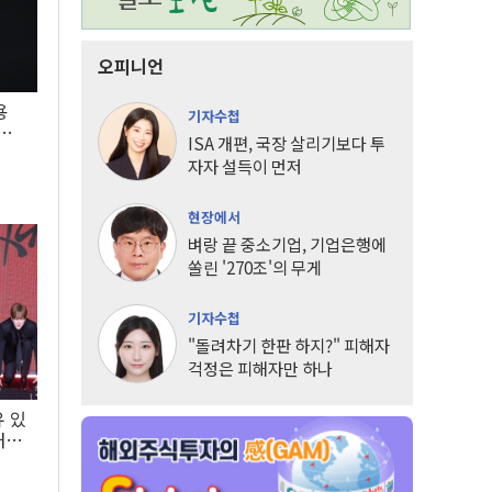
오피니언
용
기자수첩
5년
ISA 개편, 국장 살리기보다 투
자자 설득이 먼저
현장에서
벼랑 끝 중소기업, 기업은행에
쏠린 '270조'의 무게
기자수첩
"돌려차기 한판 하지?" 피해자
걱정은 피해자만 하나
유 있
내는