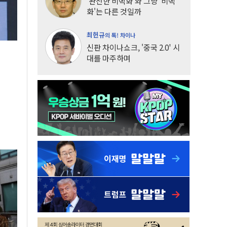
'완전한 비핵화'와 그냥 '비핵
화'는 다른 것일까
최헌규
의 톡! 차이나
신판 차이나쇼크, '중국 2.0' 시
대를 마주하며