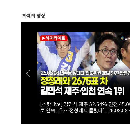
화제의 영상
번 끓이면 물
[스팟Live] 김민석·정청래 ‘초접전’ 2차전 
 |
는?...제3차 정기전국당원대회 후보자 인천
최고위원 후보
연설회 생중계 | 26.08.08