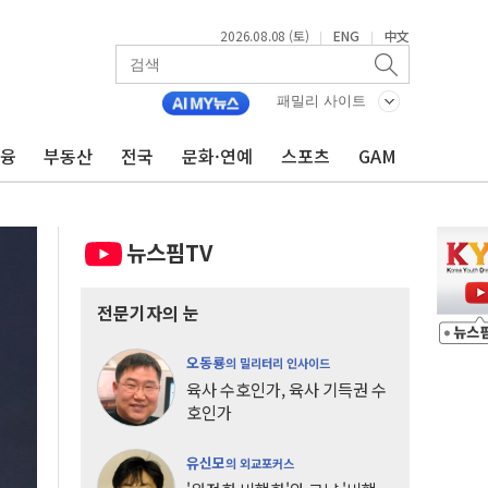
2026.08.08 (토)
ENG
中文
|
|
패밀리 사이트
금융
부동산
전국
문화·연예
스포츠
GAM
뉴스핌TV
전문기자의 눈
오동룡
의 밀리터리 인사이드
육사 수호인가, 육사 기득권 수
호인가
유신모
의 외교포커스