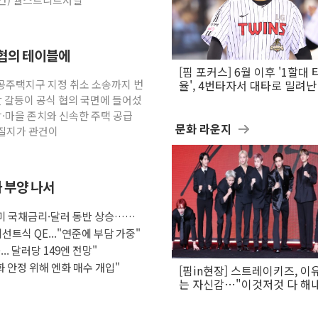
 협의 테이블에
[핌 포커스] 6월 이후 '1할대 
공공주택지구 지정 취소 소송까지 번
율', 4번타자서 대타로 밀려난 
문보경
발 갈등이 공식 협의 국면에 들어섰
당·마을 존치와 신속한 주택 공급
문화 라운지
어질지가 관건이
화 부양 나서
 미 국채금리·달러 동반 상승…시
선트식 QE..."연준에 부담 가중"
.. 달러당 149엔 전망"
화 안정 위해 엔화 매수 개입"
[핌in현장] 스트레이키즈, 이
는 자신감…"이것저것 다 해
활동 할 것"