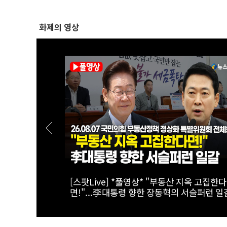
화제의 영상
태계 리더 '캔
[스팟Live] *풀영상* 한병도 “국민의힘, 말
주택 공급…공급 법안 처리 협조하라”｜
26.08.07 더불어민주당 원내대책회의