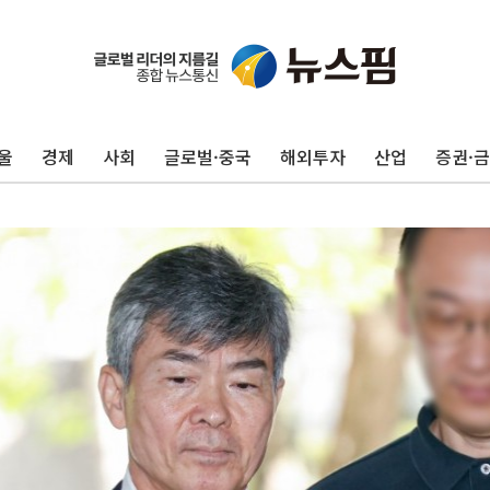
울
경제
사회
글로벌·중국
해외투자
산업
증권·