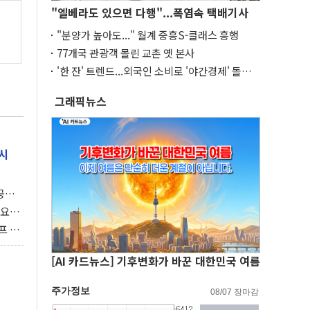
"엘베라도 있으면 다행"...폭염속 택배기사
"분양가 높아도..." 월계 중흥S-클래스 흥행
77개국 관광객 몰린 교촌 옛 본사
'한 잔' 트렌드...외국인 소비로 '야간경제' 돌파
구
그래픽뉴스
시
 공개
과제"
 요
 좌초
프 연
달러 챙
[AI 카드뉴스] 기후변화가 바꾼 대한민국 여름