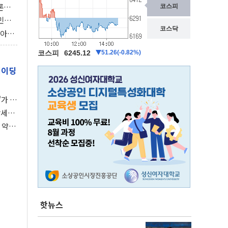
론으
 깃발
민간
감 극
비아에
이 습
레이딩
가 말
강세장
 약세
핫뉴스