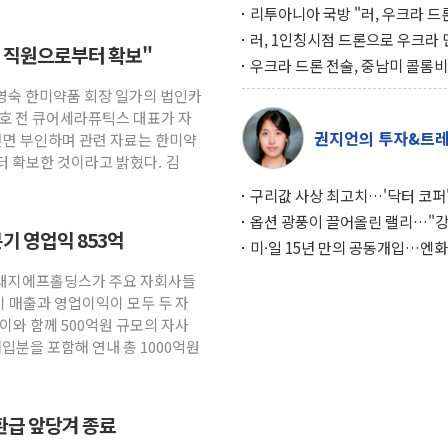
리투아니아 국방 "러, 우크라 드
로 나토 회원국 공격 검토… 거짓
러, 1인칭시점 드론으로 우크라 
직 직원으로부터 확보"
작전"
인 '사파리' 공격… 시민들 공포
우크라 드론 전술, 중남미 콜롬
대화 전략
새 안보 위기… 반군·마약카르텔
송영숙 한미약품 회장 일가의 법인카
득해 전투 활용
태호 전 큐어세라퓨틱스 대표가 자
권지언의 투자&트
전면 부인하며 관련 자료는 한미약
터 확보한 것이라고 밝혔다. 김
구리값 사상 최고치…'닥터 코퍼'
하는 경기 신호가 달라졌다
옵션 광풍이 끌어올린 랠리…"
기 영업익 853억
이면에 과열 경고등"
미·일 15년 만의 공동개입…엔화
와의 싸움은 끝나지 않았다
 현대지에프홀딩스가 주요 자회사들
기 매출과 영업이익이 모두 두 자
이와 함께 500억원 규모의 자사
매입분을 포함해 연내 총 1000억원
환급 앞당겨 종료