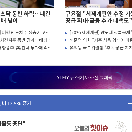
코스닥 동반 하락…내린
구윤철 "세제개편안 수정 가능
 배 넘어
공급 확대·금융 추가 대책도
] 대형 반도체주 상승에 코스
[2026 세제개편] 양도세 장특공제 
세금 부당"…소득세법 개정안 발의 예고
반 1%대 반등
유'서 '거주'로…10년 살아야 최대 
 2차전지주 동반 강세…배터리3
배준영 의원 "거주 사용 형태에 따
유 교수…국립외교원장에 김흥규 교수
 상승
과세는 과세 원칙 어긋나"
태양광주, 美 관세 부과에 4%
유의동 국토위원장 "주택 공급 지
시정비법·주택법 등 처리 협조하라"
진...숫자보다 실천 가능한 대책이 
다…AI 금융데이터 분석 과정 개설
흔들려선 안돼"
증시 급락에 업계 1위
AI MY 뉴스
|
기사
|
사진
|
그래픽
손된 軍 신뢰 회복해야"
비 13.9% 증가
 FMS서 '풀스택' 기술력 과시
으로 성장동력 확보
고 확보 전쟁
야외활동 중단"
소각…2분기 영업익 853억