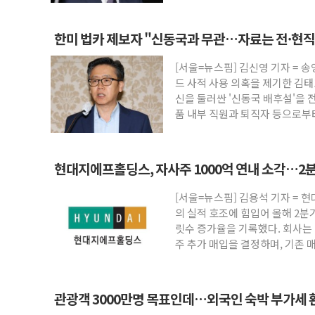
한미 법카 제보자 "신동국과 무관…자료는 전·현
[서울=뉴스핌] 김신영 기자 = 
드 사적 사용 의혹을 제기한 김
신을 둘러싼 '신동국 배후설'을 
품 내부 직원과 퇴직자 등으로부
현대지에프홀딩스, 자사주 1000억 연내 소각…2분
[서울=뉴스핌] 김용석 기자 =
의 실적 호조에 힘입어 올해 2분
릿수 증가율을 기록했다. 회사는 
주 추가 매입을 결정하며, 기존 
관광객 3000만명 목표인데…외국인 숙박 부가세 