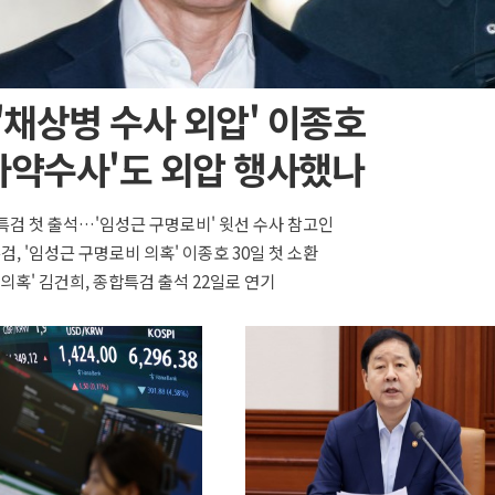
 '채상병 수사 외압' 이종호
마약수사'도 외압 행사했나
특검 첫 출석…'임성근 구명로비' 윗선 수사 참고인
검, '임성근 구명로비 의혹' 이종호 30일 첫 소환
 의혹' 김건희, 종합특검 출석 22일로 연기