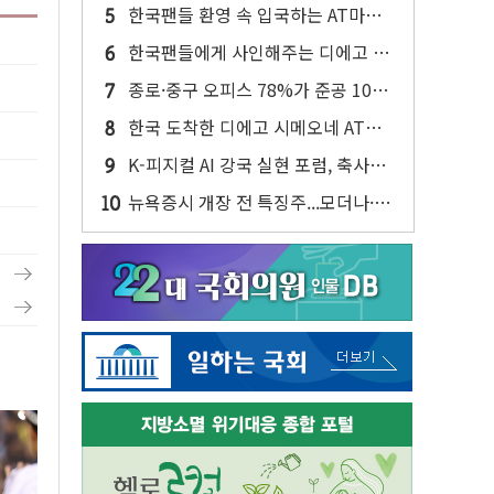
반대…상법·자본시장법 개정 논의"
한국팬들 환영 속 입국하는 AT마드
리드
한국팬들에게 사인해주는 디에고 시
메오네 감독
종로·중구 오피스 78%가 준공 10년
이상…리뉴얼이 경쟁력 가른다
한국 도착한 디에고 시메오네 AT마
드리드 감독
K-피지컬 AI 강국 실현 포럼, 축사하
는 한병도
뉴욕증시 개장 전 특징주...모더나·아
이온큐·도어대시↑ VS 샌디스크·피
그마·앱러빈↓