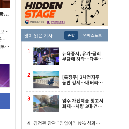
...
"
'보
많이 읽은 기사
종합
연예스포츠
80%
른 중
지부
중요"
뉴욕증시, 유가·금리
부담에 하락…다우 5
거래일 랠리 '마침표'
[특징주] 2차전지주
동반 강세…배터리3
사 일제히 상승
양주 가전제품 창고서
화재…차량 3대·건물
1동 전소
김정관 장관 "영업이익 N% 성과급