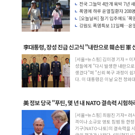
전국 그늘막 4만개 육박 7년 새 
관광객 3000만명 목표인데…외국인 숙박
배 증가
폭염에 하루 온열질환자 208명
[뉴스핌 이 시각 PICK] 축구협회 성접대 
마리 폐사
[오늘날씨] 절기 입추에도 '폭
美 정보 당국 "푸틴, 몇 년 내 NATO 결
강원도 폭염특보 11일째…온열
응'
인도, 바이오가스 생산에 3.5조원 투입키로.
서울시, 정비사업으로 주택 36% 늘었다..
李대통령, 장성 진급 신고식 "내란으로 훼손된 軍 
신인류콘텐츠, 핀란드 AI 기업 Audissio
[서울=뉴스핌] 김미경 기자 = 이
"일부 존치" vs "전면 개발"…서리풀2구
성들에게 "다시 발생한 내란으로
[AI 카드뉴스] 기후변화가 바꾼 대한민국 
생겼다"며 "신뢰 복구 과정이 쉽
다. 이 대통령은 이날 오전 청와
美 정보 당국 "푸틴, 몇 년 내 NATO 결속력 시험
[서울=뉴스핌] 최원진 기자= 러
격이나 소규모 영토 침범 등 한
기구(NATO·나토)의 결속력을 
국의 평가가 나왔다. 6일(현지