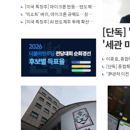
[미국 특징주] 마이크론 반등…반도체
투자 심리 회복 조짐
'빅쇼트' 버리, 마이크론 공매도…삼성전
자·SK하이닉스 증설 '위험신호'
[미국 특징주] AI 반도체주 투매 확산…
마이크론·SK하이닉스 급락
[단독]
'세관 
이종호, 종합
[단독] 종합특
'尹관저 이전