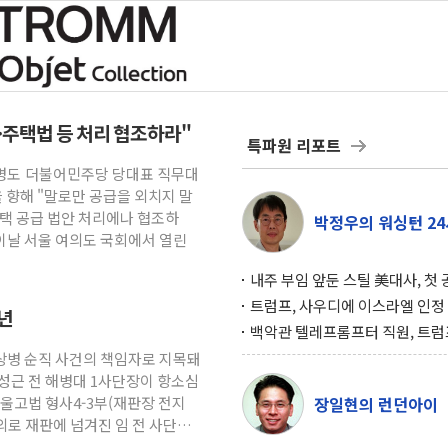
·주택법 등 처리 협조하라"
특파원 리포트
한병도 더불어민주당 당대표 직무대
 향해 "말로만 공급을 외치지 말
주택 공급 법안 처리에나 협조하
박정우의 워싱턴 24
이날 서울 여의도 국회에서 열린
내주 부임 앞둔 스틸 美대사, 첫
행사서 "한미동맹 강화 최우선 
트럼프, 사우디에 이스라엘 인정
3년
구…원자력 협정 서명 하루 만에
백악관 텔레프롬프터 직원, 트럼
위기
설 미리 보고 베팅 시장서 10만
채상병 순직 사건의 책임자로 지목돼
겨
성근 전 해병대 1사단장이 항소심
울고법 형사4-3부(재판장 전지
장일현의 런던아이
의로 재판에 넘겨진 임 전 사단장