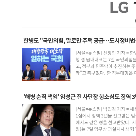
한병도 "국민의힘, 말로만 주택 공급…도시정비법
[서울=뉴스핌] 신정인 기자 = 
행 겸 원내대표는 7일 국민의힘을
고, 정부와 민주당이 추진하는 
라"고 촉구했다. 한 직무대행은 
'해병 순직 책임' 임성근 전 사단장 항소심도 징역 
[서울=뉴스핌] 박민경 기자 = 
1심에서 징역 3년을 선고받은 임
에서도 같은 형을 선고받았다. 서
원)는 7일 업무상 과실치사상 혐
에 대한