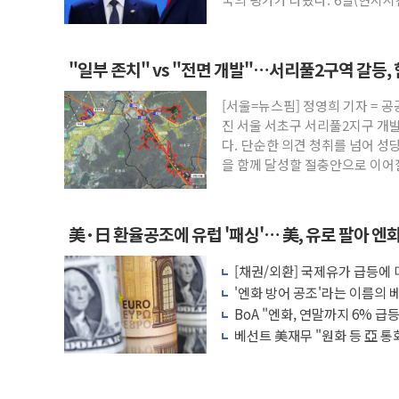
"일부 존치" vs "전면 개발"…서리풀2구역 갈등,
[서울=뉴스핌] 정영희 기자 = 
진 서울 서초구 서리풀2지구 개
다. 단순한 의견 청취를 넘어 성
을 함께 달성할 절충안으로 이
美·日 환율공조에 유럽 '패싱'… 美, 유로 팔아 엔
[채권/외환] 국제유가 급등에
장, 美 고용지표 촉각
'엔화 방어 공조'라는 이름의 베
BoA "엔화, 연말까지 6% 급등.
베선트 美재무 "원화 등 亞 통