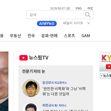
2026.08.07 (금)
ENG
中文
|
|
패밀리 사이트
금융
부동산
전국
문화·연예
스포츠
GAM
뉴스핌TV
전문기자의 눈
유신모
의 외교포커스
'완전한 비핵화'와 그냥 '비핵
화'는 다른 것일까
최헌규
의 톡! 차이나