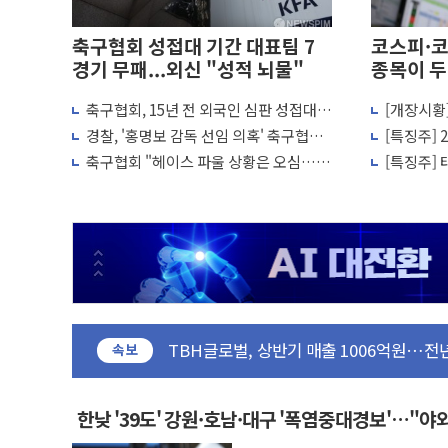
축구협회 성접대 기간 대표팀 7
코스피·
경기 무패...외신 "성적 뇌물"
종목이 두
축구협회, 15년 전 외국인 심판 성접대
[개장시황
나경원 의원 "장기보유 1주택자 과도한 
의혹...월드컵·올림픽 예선도 포함
피, 장 초
경찰, '홍명보 감독 선임 의혹' 축구협회
[특징주]
李대통령, 규제합리화위 부위원장에 김태
압수수색
사 일제히
축구협회 "헤이스 파울 상황은 오심…역
[특징주] 
한병도 "국민의힘, 말로만 주택 공급…도
전골 취소는 정심"
대 급등
금투협, ChatGPT로 투자 웹리포트 만든
박홍근 "국가재정시스템 안정성 한순간도 
우리자산운용, MMF 순자산 30조 돌파…
李대통령, 장성 진급 신고식 "내란으로 훼
TBH글로벌, 상반기 매출 1006억원…전년
AI 메모리 향한 뜨거운 관심…SK하이닉스,
속보
건설 불황 속 내실 다진 한샘…B2B 확장
"내년 메모리 물량 동났다"…선수금 내걸
한낮 '39도' 강원·호남·대구 '폭염중대경보'…"
현대지에프홀딩스, 자사주 1000억 연내 