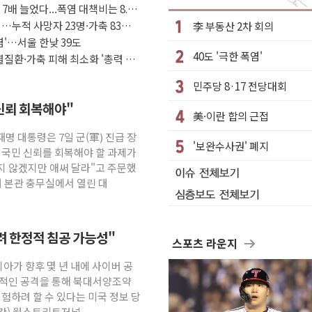
7배 늘었다...폭염 대책비는 8.6
 부가세 환급 앞당겨 종료
…누적 사망자 23명·가축 83만
李 부동산 2차 회의
기간, 대표팀 무패 外
염'…서울 한낮 39도
40도 '극한 폭염'
속력 시험하려 한정적 침공 가능성"
질환·가축 피해 최소화 '총력 대
..'에너지 자립' 일환
민주당 8·17 전당대회
.공급부족 전 시장 규제 탓 커
신뢰 회복해야"
美·이란 합의 근접
n Oy와 운영 파트너십 체결
재명 대통령은 7일 군(軍) 진급 장
역 갈등, 협의 테이블에
'보완수사권' 폐지
 국민 신뢰를 회복해야 할 과제가
여름
지 않겠지만 애써 달라"고 주문했
대 본관 충무실에서 열린 대
하려 한정적 침공 가능성"
스포츠 라운지
시아가 향후 몇 년 내에 사이버 공
정적인 공격을 통해 북대서양조약
시험하려 할 수 있다는 미국 정보 당
시간) 월스트리트저널