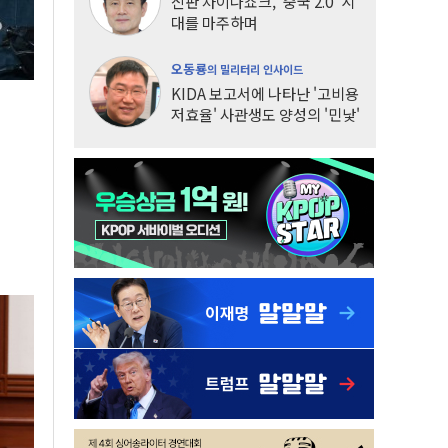
신판 차이나쇼크, '중국 2.0' 시
대를 마주하며
오동룡
의 밀리터리 인사이드
KIDA 보고서에 나타난 '고비용
저효율' 사관생도 양성의 '민낯'