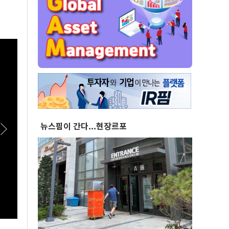
뉴스핌이 간다...현장르포
[실전! 해외주식] 극한의 우주 환경을 돌파하는
[스팟
AADX의 경쟁력
이상렬
접 수
여식