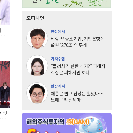
오피니언
타
현장에서
LG
벼랑 끝 중소기업, 기업은행에
쏠린 '270조'의 무게
기자수첩
"돌려차기 한판 하지?" 피해자
걱정은 피해자만 하나
현장에서
애플은 벌고 삼성은 잃었다…
노태문의 딜레마
유 있
내는