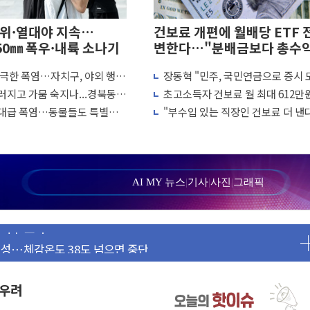
더위·열대야 지속…
건보료 개편에 월배당 ETF 
50㎜ 폭우·내륙 소나기
변한다…"분배금보다 총수
률"
 극한 폭염…자치구, 야외 행사
장동혁 "민주, 국민연금으로 증시 
대 3.5m 높은 물결
소 운영 확대
판 만들더니 아예 카지노 차릴 판"
러지고 가뭄 숙지나...경북동해
초고소득자 건보료 월 최대 612만
 비상대응기구 가동
일 최대 100mm 호우
로...하한도 상향
 역대급 폭염…동물들도 특별식
"부수입 있는 직장인 건보료 더 낸
동산 규제 철폐
나기 [뉴스핌 줌인]
복지부, 보수 외 소득월액 공제 기
 7명 고립…전원 구조
검토
르세우스 유성우 관측
상 폭우…호우경보 발효
AI MY 뉴스
|
기사
|
사진
|
그래픽
 여부 조사
편성…체감온도 38도 넘으면 중단
 재검토 지시
강한 비...가뭄 해소될 듯
나기
 우려
로 원칙 뒤집는 것"