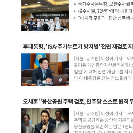
국가수사본부장, 보완수사권 폐
충북 주말 무더위 지속…청주·진천 35도,
려 해소"
檢수사권, 72년만에 막 내린
10월 보완수사권 폐지·공소청 출범…피해
"마지막 구원"…집단 성폭행·
권 폐지 '우려'
한상협, 업계 개인정보 보안 새판 짠다…
민주당, 오늘 제주·인천 경선 발표...김민석 
뉴욕증시, 고용 쇼크에 금리 인상 우려 후
李대통령, 'ISA·주가누르기 방지법' 전면 재검토 
트럼프, 쿡 연준 이사 해임 재추진…"26일
[서울=뉴스핌] 이정아 기자 = 
유럽증시, 美 고용 예상 밖 부진에 연준 금
불러온 개인종합자산관리계좌(IS
최고치
미 연준 매파 기세 꺾이나…고용 감소에 9
법안'에 대해 전면 재검토를 지시
면 이 대통령은 전날 참모들과의 
오세훈 "용산공원 주택 검토, 민주당 스스로 원칙 
[서울=뉴스핌] 이정아 기자 = 
주택을 공급하는 방안이 거론되는
용산공원을 훼손하는 일은 1센티
장을 밝혔다. 오 시장은 8일 자