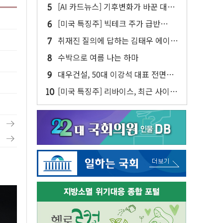
[AI 카드뉴스] 기후변화가 바꾼 대한
민국 여름
[미국 특징주] 빅테크 주가 급반
등...AI 불안 잦아들고 낙관론 되살아
취재진 질의에 답하는 김태우 에이버
나
튼 CD
수박으로 여름 나는 하마
대우건설, 50대 이강석 대표 전면
에...임원·조직 대대적 개편 예고
[미국 특징주] 리바이스, 최근 사이버
공격 물결 속 보안 침해 사실 공개