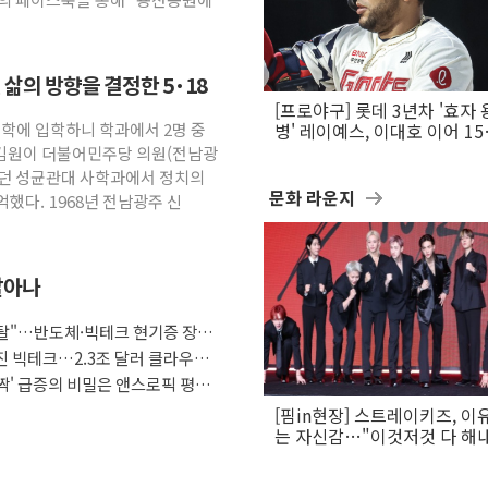
삶의 방향을 결정한 5·18
[프로야구] 롯데 3년차 '효자 
"대학에 입학하니 학과에서 2명 중
병' 레이예스, 이대호 이어 1
만의 롯데 타격왕 도전
 김원이 더불어민주당 의원(전남광
했던 성균관대 사학과에서 정치의
문화 라운지
했다. 1968년 전남광주 신
살아나
래도 탈"…반도체·빅테크 현기증 장세,
커진 빅테크…2.3조 달러 클라우드
깜짝' 급증의 비밀은 앤스로픽 평가
[핌in현장] 스트레이키즈, 이
는 자신감…"이것저것 다 해
활동 할 것"