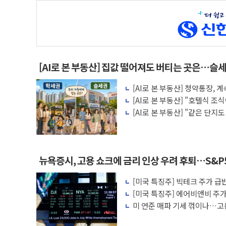
[AI로 본 부동산] 집값 떨어져도 버티는 곳은…슬세
[AI로 본 부동산] 청약통장,
비용 따져보니
[AI로 본 부동산] "호텔식 
비스의 속사정
[AI로 본 부동산] "같은 단지
층' 조건은
뉴욕증시, 고용 쇼크에 금리 인상 우려 후퇴…S&P
[미국 특징주] 빅테크 주가 급반
살아나
[미국 특징주] 에어비앤비 주가 
에 투자자 반색
미 연준 매파 기세 꺾이나…고용