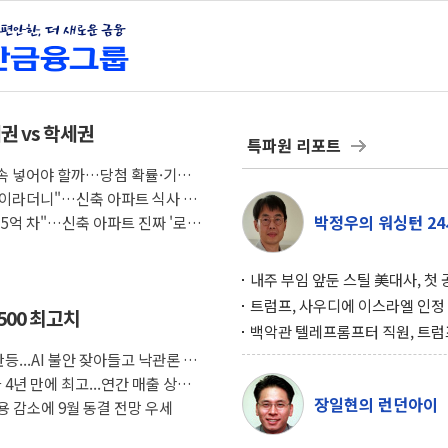
권 vs 학세권
특파원 리포트
 계속 넣어야 할까…당첨 확률·기회
조식이라더니"…신축 아파트 식사 서
박정우의 워싱턴 24
도 5억 차"…신축 아파트 진짜 '로얄
내주 부임 앞둔 스틸 美대사, 첫
행사서 "한미동맹 강화 최우선 
트럼프, 사우디에 이스라엘 인정
500 최고치
구…원자력 협정 서명 하루 만에
백악관 텔레프롬프터 직원, 트럼
위기
설 미리 보고 베팅 시장서 10만
등...AI 불안 잦아들고 낙관론 되
겨
4년 만에 최고...연간 매출 상향
장일현의 런던아이
 감소에 9월 동결 전망 우세