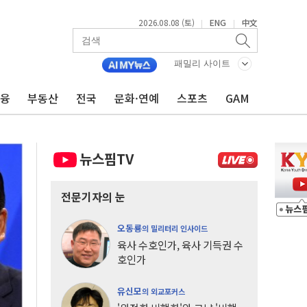
2026.08.08 (토)
ENG
中文
|
|
패밀리 사이트
금융
부동산
전국
문화·연예
스포츠
GAM
뉴스핌TV
전문기자의 눈
오동룡
의 밀리터리 인사이드
육사 수호인가, 육사 기득권 수
호인가
유신모
의 외교포커스