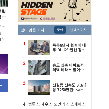
전략
익
도박
많이 읽은 기사
종합
연예스포츠
원으
다"…
준 개편
목동8단지 현설에 대
우·DL·GS·현산 참
여…'공사비 인상 불
가' 조건
송도 신축 아파트서
외벽 테라스 떨어
져…SK에코플랜트
"전수 조사"
신길동 신축도 3.3㎡
당 7250만원…써밋
클라비온 59㎡ 18억
원대
컴투스, 제우스: 오만의 신 쇼케이스