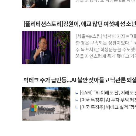
[폴리티션스토리]김원이, 애교 많던 여섯째 섬 소년 
[서울=뉴스핌] 박서영 기자 = 
한 명은 구속되는 상황이었다."
주 목포시)은 학생운동을 주도
꿈을 자연스럽게 품게 됐다고 기억
빅테크 주가 급반등...AI 불안 잦아들고 낙관론 되
[GAM] "AI 이래도 탈, 저
왜?
[미국 특징주] AI 투자 부담 
수주가 버팀목
[미국 특징주] 빅테크 실적 '
이익