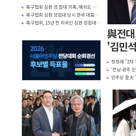
축구협회 심판 성 접대 의혹, 해외도 관심
↑…감독 선임 과정 수사까지 외신 주목
축구협회 심판 성접대 당시 한국 대표팀
7경기 무패 행진
축구협회, 15년 전 외국인 심판 성접대
의혹...월드컵·올림픽 예선도 포함
與전대,
'김민석
정청래 "2차
'전남·광주 민
민주당 全大 