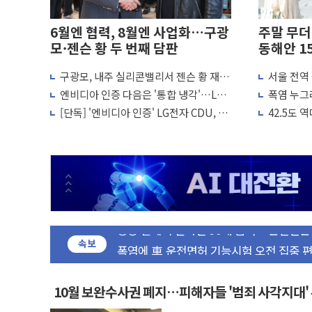
6월엔 협력, 8월엔 사업화…구광
주말 무
모·젠슨 황 두 번째 담판
동해안 1
구광모, 내주 실리콘밸리서 젠슨 황 재
서울 전역
동해중부 전 해상 풍랑주의보…10일까지 최
회…로봇·AI 데이터센터·모빌리티 구체
조정·물청
엔비디아 인증 다음은 '통합 냉각'…LG,
폭염 누그
연일 폭염에 온열질환 사망 23명…정부,
화
CDU 넘어 칠러까지 묶는다
안권 8~9
[단독] '엔비디아 인증' LG전자 CDU, 美
42.5도
中 전방위 아파트 부양, 수도 베이징도 부
빅테크에 첫 공급 추진
으로 여름
인제 용대리 계곡서 수위 상승으로 피서객
동해시, 11~14일 '별똥별 멍' 운영…페
강원 중·남부 동해안 시간당 50mm 이
청양 밭에서 일하던 90대 숨져…온열질환
폭염에 車 운전면허 기능시험 오전 집중 
속보
李대통령, 'ISA·주가누르기 방지법' 전면
'호우 특보' 경북 울진 시간당 20~30mm 
주말 무더위·열대야 지속…내륙 곳곳 소
10월 보완수사권 폐지…피해자들 '범죄 사각지대'
오세훈 "용산공원 주택 검토, 민주당 스스