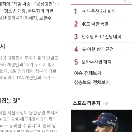
지에 "책임 막중…'공룡경찰' 우
 곳곳 소나기
다…형소법 개정, 국무회의 의결
李 부동산 2차 회의
자들 '범죄 사각지대' 우려
부산 돌려차기 피해자, 보완수사
40도 극한 폭염
'자율규제단체' 타진
'재역전' vs 정청래 '격차 확대'
민주당 8·17 전당대회
퇴…S&P500 최고치
지시
美·이란 합의 근접
까지 의혹 소명" 요구
이재명 대통령이 투자자들의 반발을
리 인상 가능성 낮아지며 상승… STOXX 600 지수는 나흘 연속
보완수사권 폐지
A) 개편안과 '주가 누르기 방지
월 동결 전망 우세
했다. 8일 청와대와 정부에 따르
회의에서 ISA 개편안과 주가 누
뒤집는 것"
스포츠 라운지
오세훈 서울시장이 용산공원 부지에
 것과 관련해 "미래세대의 몫인
라도 동의할 수 없다"며 반대 입
신의 페이스북을 통해 "용산공원에