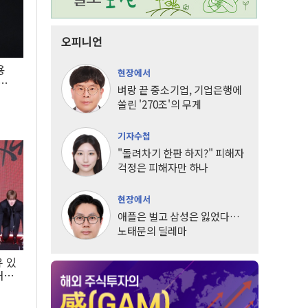
오피니언
용
현장에서
5년
벼랑 끝 중소기업, 기업은행에
쏠린 '270조'의 무게
기자수첩
"돌려차기 한판 하지?" 피해자
걱정은 피해자만 하나
현장에서
애플은 벌고 삼성은 잃었다…
노태문의 딜레마
유 있
내는