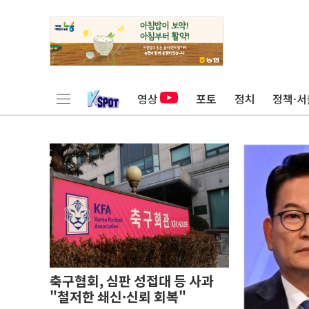
영상
포토
정치
정책·서
축구협회, 심판 성접대 등 사과
"철저한 쇄신·신뢰 회복"