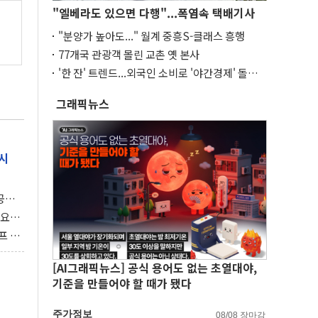
"엘베라도 있으면 다행"...폭염속 택배기사
"분양가 높아도..." 월계 중흥S-클래스 흥행
77개국 관광객 몰린 교촌 옛 본사
'한 잔' 트렌드...외국인 소비로 '야간경제' 돌파
구
그래픽뉴스
시
 공개
과제"
 요
 좌초
프 연
달러 챙
[AI그래픽뉴스] 공식 용어도 없는 초열대야,
기준을 만들어야 할 때가 됐다