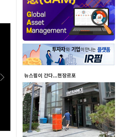
뉴스핌이 간다...현장르포
[스팟Live] 한자리에 모인 장군들...李대통령,
[스팟L
이상렬 대장 등 진급 장성 4명에 삼정검 수치 직
표심은
접 수여｜26.08.07 장성 진급·삼정검 수치 수
합동연
여식