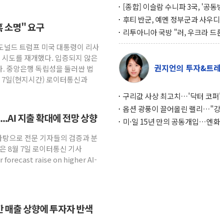
[종합] 이슬람 수니파 3국, '공
협정' 체결… 이스라엘·이란 위
후티 반군, 예멘 정부군과 사우디
혹 소명" 요구
맞설 자체 억지력 강화
공격… 위기 고조되는 또 다른 중
리투아니아 국방 "러, 우크라 드
약고
로 나토 회원국 공격 검토… 거짓
 도널드 트럼프 미국 대통령이 리사
작전"
임 시도를 재개했다. 입증되지 않은
권지언의 투자&트
. 중앙은행 독립성을 둘러싼 법
. 7일(현지시간) 로이터통신과
구리값 사상 최고치…'닥터 코퍼'
하는 경기 신호가 달라졌다
옵션 광풍이 끌어올린 랠리…"
..AI 지출 확대에 전망 상향
이면에 과열 경고등"
미·일 15년 만의 공동개입…엔화
와의 싸움은 끝나지 않았다
 바탕으로 전문 기자들의 검증과 분
은 8월 7일 로이터통신 기사
 forecast raise on higher AI-
연간 매출 상향에 투자자 반색