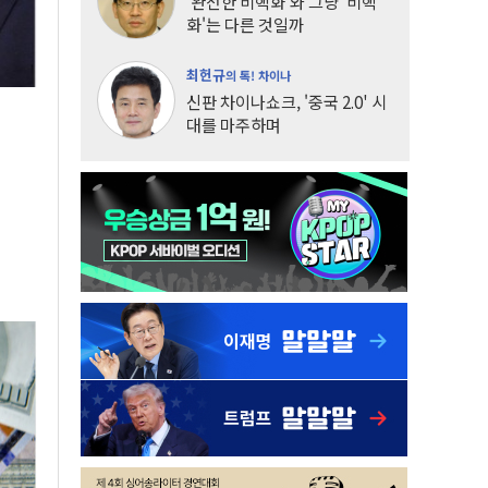
'완전한 비핵화'와 그냥 '비핵
화'는 다른 것일까
최헌규
의 톡! 차이나
신판 차이나쇼크, '중국 2.0' 시
대를 마주하며