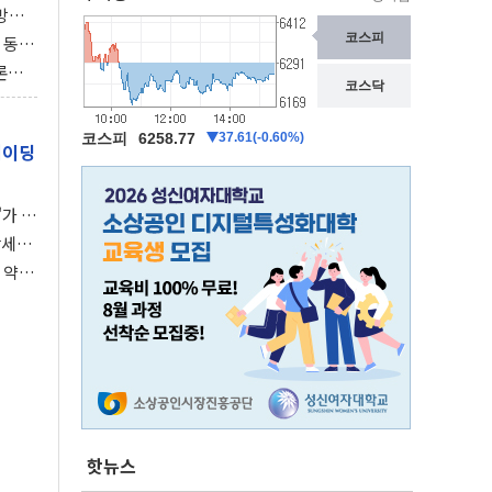
동방위
협에
 동시
동 화
론으
 깃발
레이딩
가 말
강세장
 약세
핫뉴스