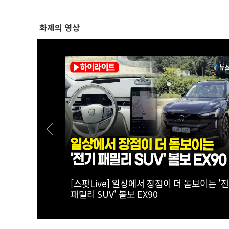
화제의 영상
서 국회의원까
[폴리티션스토리] "800조 서남권 반도체 투
 1부 ' 인
를 위해"...김원이가 산자위에 남기로 한 이
는?