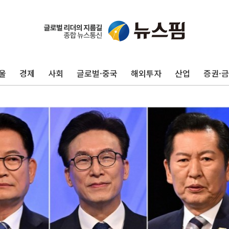
울
경제
사회
글로벌·중국
해외투자
산업
증권·