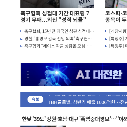
축구협회 성접대 기간 대표팀 7
코스피·
경기 무패...외신 "성적 뇌물"
종목이 두
축구협회, 15년 전 외국인 심판 성접대
[개장시황
나경원 의원 "장기보유 1주택자 과도한 
의혹...월드컵·올림픽 예선도 포함
피, 장 초
경찰, '홍명보 감독 선임 의혹' 축구협회
[특징주]
李대통령, 규제합리화위 부위원장에 김태
압수수색
사 일제히
축구협회 "헤이스 파울 상황은 오심…역
[특징주] 
전골 취소는 정심"
대 급등
한병도 "국민의힘, 말로만 주택 공급…도
금투협, ChatGPT로 투자 웹리포트 만든
박홍근 "국가재정시스템 안정성 한순간도 
우리자산운용, MMF 순자산 30조 돌파…
李대통령, 장성 진급 신고식 "내란으로 훼
TBH글로벌, 상반기 매출 1006억원…전년
속보
AI 메모리 향한 뜨거운 관심…SK하이닉스,
건설 불황 속 내실 다진 한샘…B2B 확장
한낮 '39도' 강원·호남·대구 '폭염중대경보'…"
"내년 메모리 물량 동났다"…선수금 내걸