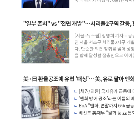
"일부 존치" vs "전면 개발"…서리풀2구역 갈등,
[서울=뉴스핌] 정영희 기자 = 
진 서울 서초구 서리풀2지구 개
다. 단순한 의견 청취를 넘어 성
을 함께 달성할 절충안으로 이
美·日 환율공조에 유럽 '패싱'… 美, 유로 팔아 엔
[채권/외환] 국제유가 급등에
장, 美 고용지표 촉각
'엔화 방어 공조'라는 이름의 베
BoA "엔화, 연말까지 6% 급등.
베선트 美재무 "원화 등 亞 통