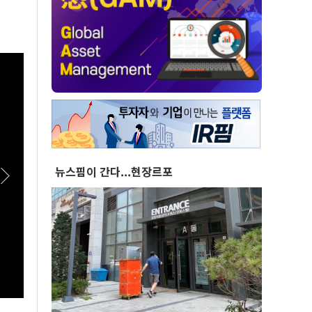
뉴스핌이 간다...현장르포
[스팟Live] 한자리에 모인 장군들...李대통령,
[스팟
이상렬 대장 등 진급 장성 4명에 삼정검 수치 직
면!"
접 수여｜26.08.07 장성 진급·삼정검 수치 수
26.
여식
원회