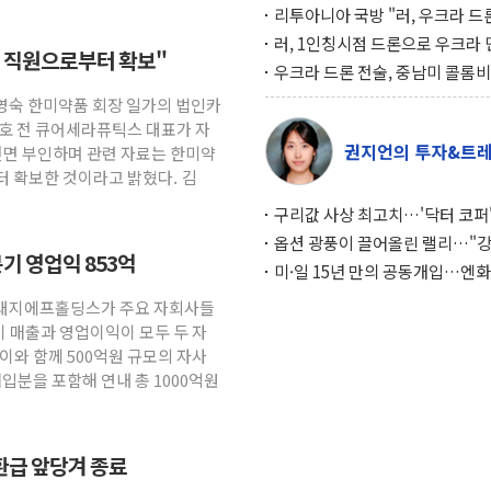
리투아니아 국방 "러, 우크라 드
로 나토 회원국 공격 검토… 거짓
러, 1인칭시점 드론으로 우크라 
직 직원으로부터 확보"
작전"
인 '사파리' 공격… 시민들 공포
우크라 드론 전술, 중남미 콜롬
대화 전략
새 안보 위기… 반군·마약카르텔
송영숙 한미약품 회장 일가의 법인카
득해 전투 활용
태호 전 큐어세라퓨틱스 대표가 자
권지언의 투자&트
전면 부인하며 관련 자료는 한미약
터 확보한 것이라고 밝혔다. 김
구리값 사상 최고치…'닥터 코퍼'
하는 경기 신호가 달라졌다
옵션 광풍이 끌어올린 랠리…"
기 영업익 853억
이면에 과열 경고등"
미·일 15년 만의 공동개입…엔화
와의 싸움은 끝나지 않았다
 현대지에프홀딩스가 주요 자회사들
기 매출과 영업이익이 모두 두 자
이와 함께 500억원 규모의 자사
매입분을 포함해 연내 총 1000억원
환급 앞당겨 종료