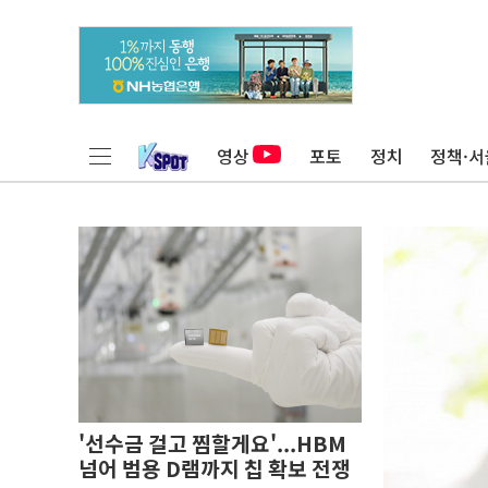
영상
포토
정치
정책·서
'선수금 걸고 찜할게요'...HBM
넘어 범용 D램까지 칩 확보 전쟁