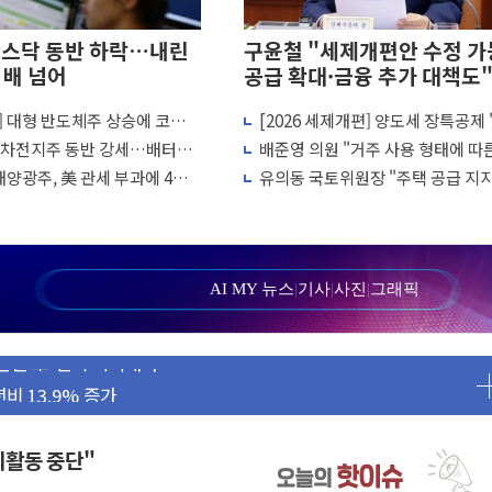
코스닥 동반 하락…내린
구윤철 "세제개편안 수정 가능
 배 넘어
공급 확대·금융 추가 대책도
] 대형 반도체주 상승에 코스
[2026 세제개편] 양도세 장특공제 
세금 부당"…소득세법 개정안 발의 예고
반 1%대 반등
유'서 '거주'로…10년 살아야 최대 
 2차전지주 동반 강세…배터리3
배준영 의원 "거주 사용 형태에 따
유·국립외교원장에 김흥규
 상승
과세는 과세 원칙 어긋나"
태양광주, 美 관세 부과에 4%
유의동 국토위원장 "주택 공급 지
진...숫자보다 실천 가능한 대책이 
시정비법·주택법 등 처리 협조하라"
다…AI 금융데이터 분석 과정 개설
흔들려선 안돼"
AI MY 뉴스
|
기사
|
사진
|
그래픽
증시 급락에 업계 1위
손된 軍 신뢰 회복해야"
비 13.9% 증가
 FMS서 '풀스택' 기술력 과시
으로 성장동력 확보
야외활동 중단"
고 확보 전쟁