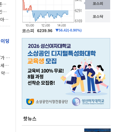
론으
 깃발
민간
감 극
비아에
이 습
레이딩
가 말
강세장
 약세
핫뉴스