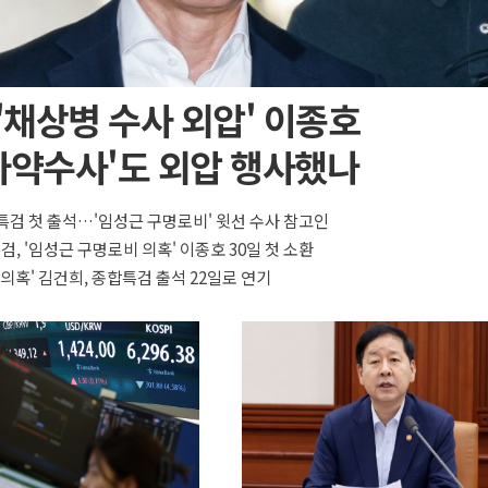
 '채상병 수사 외압' 이종호
마약수사'도 외압 행사했나
특검 첫 출석…'임성근 구명로비' 윗선 수사 참고인
검, '임성근 구명로비 의혹' 이종호 30일 첫 소환
 의혹' 김건희, 종합특검 출석 22일로 연기