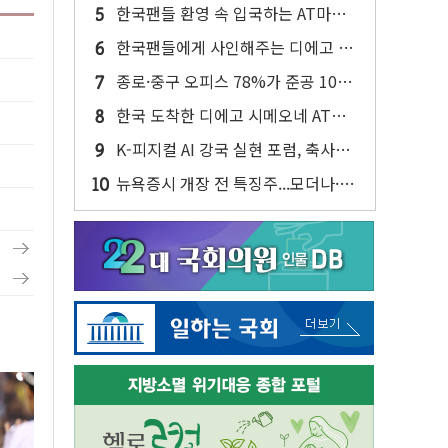
반대…상법·자본시장법 개정 논의"
한국팬들 환영 속 입국하는 AT마드
리드
한국팬들에게 사인해주는 디에고 시
메오네 감독
종로·중구 오피스 78%가 준공 10년
이상…리뉴얼이 경쟁력 가른다
한국 도착한 디에고 시메오네 AT마
드리드 감독
K-피지컬 AI 강국 실현 포럼, 축사하
는 한병도
뉴욕증시 개장 전 특징주...모더나·아
이온큐·도어대시↑ VS 샌디스크·피
그마·앱러빈↓