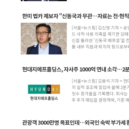
한미 법카 제보자 "신동국과 무관…자료는 전·현
[서울=뉴스핌] 김신영 기자 = 
드 사적 사용 의혹을 제기한 김
신을 둘러싼 '신동국 배후설'을 
품 내부 직원과 퇴직자 등으로부
현대지에프홀딩스, 자사주 1000억 연내 소각…2분
[서울=뉴스핌] 김용석 기자 =
의 실적 호조에 힘입어 올해 2분
릿수 증가율을 기록했다. 회사는 
주 추가 매입을 결정하며, 기존 
관광객 3000만명 목표인데…외국인 숙박 부가세 