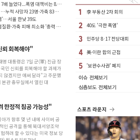
소각…2분기 영업익 853억
7배 늘었다...폭염 대책비는 8.6
 부가세 환급 앞당겨 종료
…누적 사망자 23명·가축 83만
李 부동산 2차 회의
염'…서울 한낮 39도
기간, 대표팀 무패 外
40도 '극한 폭염'
질환·가축 피해 최소화 '총력 대
속력 시험하려 한정적 침공 가능성"
민주당 8·17 전당대회
..'에너지 자립' 일환
신뢰 회복해야"
.공급부족 전 시장 규제 탓 커
美·이란 합의 근접
n Oy와 운영 파트너십 체결
재명 대통령은 7일 군(軍) 진급 장
'보완수사권' 폐지
역 갈등, 협의 테이블에
 국민 신뢰를 회복해야 할 과제가
지 않겠지만 애써 달라"고 주문했
여름
대 본관 충무실에서 열린 대
하려 한정적 침공 가능성"
스포츠 라운지
시아가 향후 몇 년 내에 사이버 공
정적인 공격을 통해 북대서양조약
시험하려 할 수 있다는 미국 정보 당
시간) 월스트리트저널