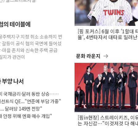
 협의 테이블에
[핌 포커스] 6월 이후 '1할대 
공공주택지구 지정 취소 소송까지 번
율', 4번타자서 대타로 밀려난 
문보경
발 갈등이 공식 협의 국면에 들어섰
당·마을 존치와 신속한 주택 공급
문화 라운지
어질지가 관건이
화 부양 나서
 미 국채금리·달러 동반 상승…시
선트식 QE..."연준에 부담 가중"
.. 달러당 149엔 전망"
화 안정 위해 엔화 매수 개입"
[핌in현장] 스트레이키즈, 이
는 자신감…"이것저것 다 해
활동 할 것"