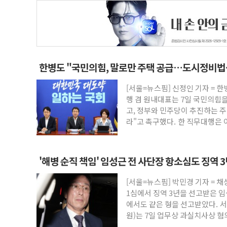
한병도 "국민의힘, 말로만 주택 공급…도시정비법
[서울=뉴스핌] 신정인 기자 = 
행 겸 원내대표는 7일 국민의힘을
고, 정부와 민주당이 추진하는 
라"고 촉구했다. 한 직무대행은 
'해병 순직 책임' 임성근 전 사단장 항소심도 징역 
[서울=뉴스핌] 박민경 기자 = 
1심에서 징역 3년을 선고받은 임
에서도 같은 형을 선고받았다. 서
원)는 7일 업무상 과실치사상 혐
에 대한