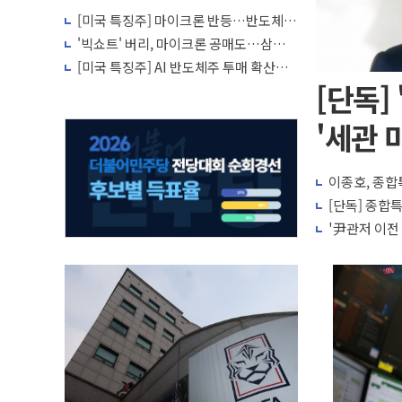
[미국 특징주] 마이크론 반등…반도체
투자 심리 회복 조짐
'빅쇼트' 버리, 마이크론 공매도…삼성전
자·SK하이닉스 증설 '위험신호'
[미국 특징주] AI 반도체주 투매 확산…
마이크론·SK하이닉스 급락
[단독]
'세관 
이종호, 종합
[단독] 종합특
'尹관저 이전