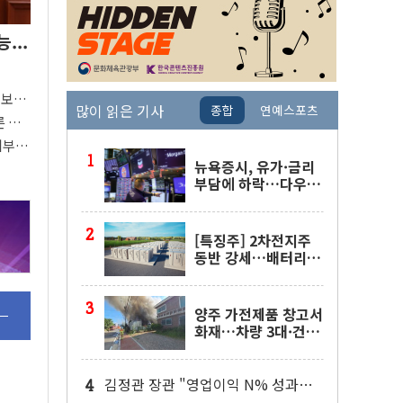
...
"
'보
많이 읽은 기사
종합
연예스포츠
80%
른 중
지부
중요"
뉴욕증시, 유가·금리
부담에 하락…다우 5
거래일 랠리 '마침표'
[특징주] 2차전지주
동반 강세…배터리3
사 일제히 상승
양주 가전제품 창고서
화재…차량 3대·건물
1동 전소
김정관 장관 "영업이익 N% 성과급