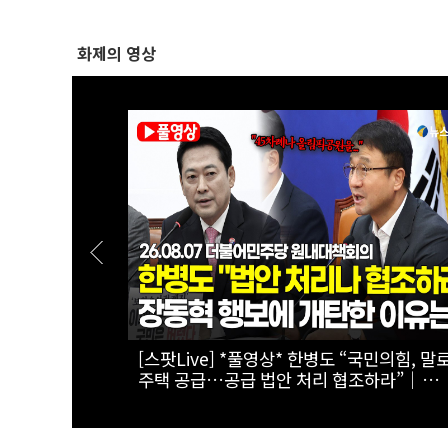
화제의 영상
보이는 '전기
[실전! 해외주식] 광둥성 반도체 생태계 리더
세미', 창업판 상장 도전