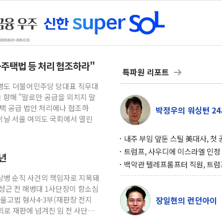
·주택법 등 처리 협조하라"
특파원 리포트
한병도 더불어민주당 당대표 직무대
 향해 "말로만 공급을 외치지 말
주택 공급 법안 처리에나 협조하
박정우의 워싱턴 24
이날 서울 여의도 국회에서 열린
내주 부임 앞둔 스틸 美대사, 첫
행사서 "한미동맹 강화 최우선 
트럼프, 사우디에 이스라엘 인정
3년
구…원자력 협정 서명 하루 만에
백악관 텔레프롬프터 직원, 트럼
위기
설 미리 보고 베팅 시장서 10만
채상병 순직 사건의 책임자로 지목돼
겨
성근 전 해병대 1사단장이 항소심
울고법 형사4-3부(재판장 전지
장일현의 런던아이
의로 재판에 넘겨진 임 전 사단장