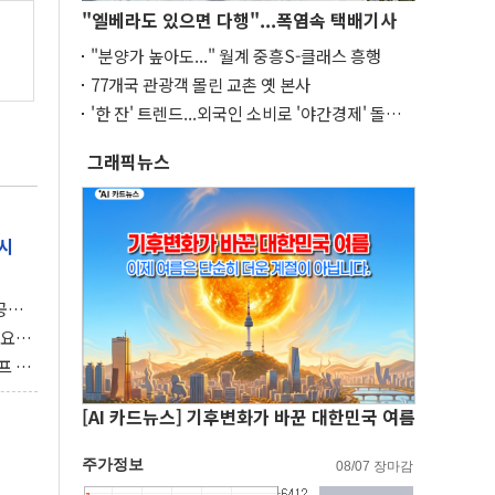
"엘베라도 있으면 다행"...폭염속 택배기사
"분양가 높아도..." 월계 중흥S-클래스 흥행
77개국 관광객 몰린 교촌 옛 본사
'한 잔' 트렌드...외국인 소비로 '야간경제' 돌파
구
그래픽뉴스
시
 공개
과제"
 요
 좌초
프 연
달러 챙
[AI 카드뉴스] 기후변화가 바꾼 대한민국 여름