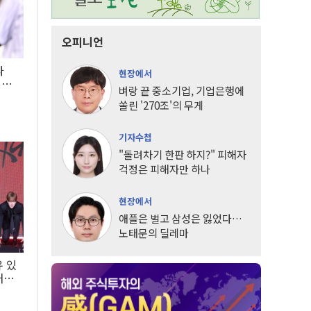
오피니언
타
현장에서
LG
벼랑 끝 중소기업, 기업은행에
쏠린 '270조'의 무게
기자수첩
"돌려차기 한판 하지?" 피해자
걱정은 피해자만 하나
현장에서
애플은 벌고 삼성은 잃었다…
노태문의 딜레마
유 있
내는