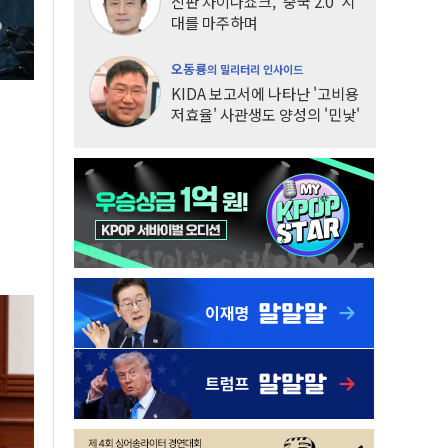
신판 차이나쇼크, '중국 2.0' 시
대를 마주하며
오동룡
의 밀리터리 인사이드
KIDA 보고서에 나타난 '고비용
저효율' 사관생도 양성의 '민낯'