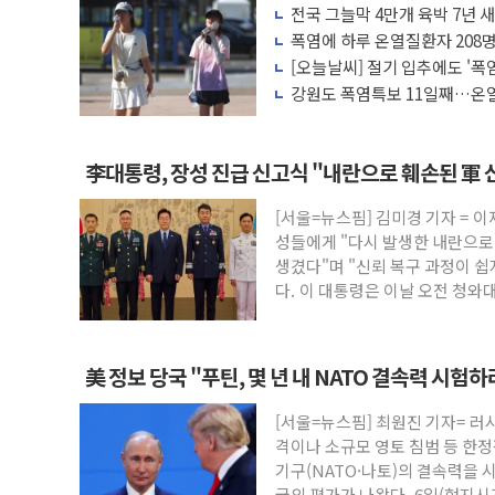
현대지에프홀딩스, 자사주 1000억 연내 
전국 그늘막 4만개 육박 7년 새 
배 증가
관광객 3000만명 목표인데…외국인 숙박
폭염에 하루 온열질환자 208명
마리 폐사
[오늘날씨] 절기 입추에도 '폭
[뉴스핌 이 시각 PICK] 축구협회 성접대 
강원도 폭염특보 11일째…온열
美 정보 당국 "푸틴, 몇 년 내 NATO 결
응'
인도, 바이오가스 생산에 3.5조원 투입키로.
李대통령, 장성 진급 신고식 "내란으로 훼손된 軍 
서울시, 정비사업으로 주택 36% 늘었다..
신인류콘텐츠, 핀란드 AI 기업 Audissio
[서울=뉴스핌] 김미경 기자 = 이
"일부 존치" vs "전면 개발"…서리풀2구
성들에게 "다시 발생한 내란으로
생겼다"며 "신뢰 복구 과정이 쉽
[AI 카드뉴스] 기후변화가 바꾼 대한민국 
다. 이 대통령은 이날 오전 청와
美 정보 당국 "푸틴, 몇 년 내 NATO 결속력 시험
[서울=뉴스핌] 최원진 기자= 러
격이나 소규모 영토 침범 등 한
기구(NATO·나토)의 결속력을 
국의 평가가 나왔다. 6일(현지