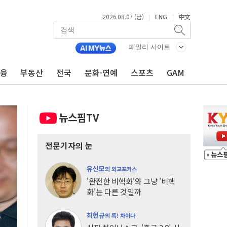
2026.08.07 (금)
ENG
中文
|
|
패밀리 사이트
금융
부동산
전국
문화·연예
스포츠
GAM
뉴스핌TV
전문기자의 눈
유신모
의 외교포커스
'완전한 비핵화'와 그냥 '비핵
화'는 다른 것일까
최헌규
의 톡! 차이나