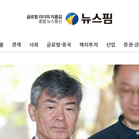
울
경제
사회
글로벌·중국
해외투자
산업
증권·