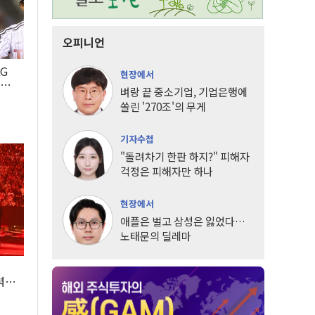
오피니언
LG
현장에서
팀도
벼랑 끝 중소기업, 기업은행에
쏠린 '270조'의 무게
기자수첩
"돌려차기 한판 하지?" 피해자
걱정은 피해자만 하나
현장에서
애플은 벌고 삼성은 잃었다…
노태문의 딜레마
조
력