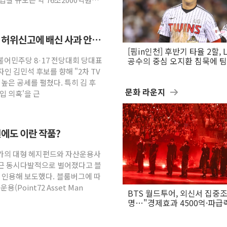
 허위신고에 배신 사과 안
[핌in인천] 후반기 타율 2할, 
더불어민주당 8·17 전당대회 당대표
공수의 중심 오지환 침묵에 
흔들
인 김민석 후보를 향해 "2차 TV
높은 공세를 펼쳤다. 특히 김 후
문화 라운지
입 의혹'을 근
번에도 이란 작품?
월가의 대형 헤지펀드와 자산운용사
최근 동시다발적으로 벌어졌다고 블
 인용해 보도했다. 블룸버그에 따
(Point72 Asset Man
BTS 월드투어, 외신서 집중
명…"경제효과 4500억·파급
은 월드컵"