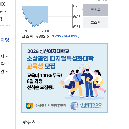
000억
3조
국의
보총국
적 사
의 스
레이딩
강세장
 약세
 연준,
핫뉴스