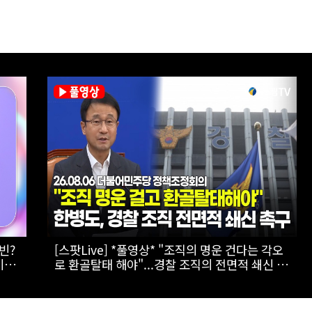
[스팟Live] *풀영상* 장동혁, 형소법 안 봤다는
미나
李대통령에 "역대급 망언...대통령 맞나"｜
26.08.06 국민의힘 최고위원회의