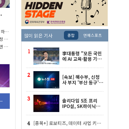
.
 하
많이 읽은 기사
종합
연예스포츠
 '후
정 위
엔 못
李대통령 "모든 국민
에 AI 교육·활용 기회
제공해야"…AI 교육
확대 강조
[속보] 해수부, 신청
사 부지 '부산 동구'
낙점…북항에 짓는다
솔리다임 5조 프리
IPO설, SK하이닉스
"확정된 사항 없다"
[종목+] 로보티즈, 데이터 사업 키운