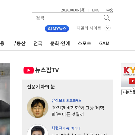
2026.08.06 (목)
ENG
中文
|
|
패밀리 사이트
금융
부동산
전국
문화·연예
스포츠
GAM
뉴스핌TV
전문기자의 눈
유신모
의 외교포커스
'완전한 비핵화'와 그냥 '비핵
화'는 다른 것일까
최헌규
의 톡! 차이나