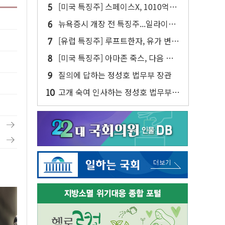
다…내년 '데이터 팩토리' 가동
[미국 특징주] 스페이스X, 1010억달
러 락업 해제 앞두고 주가 압박 가중
뉴욕증시 개장 전 특징주...일라이릴
리·아리스타네트웍스·디즈니↑ VS
[유럽 특징주] 루프트한자, 유가 변동
써클·AMD·핀터레스트↓
성에 연간 실적 전망 낮춰
[미국 특징주] 아마존 죽스, 다음 주
라스베이거스에서 유료 로보택시 운
질의에 답하는 정성호 법무부 장관
행 시작
고개 숙여 인사하는 정성호 법무부
장관