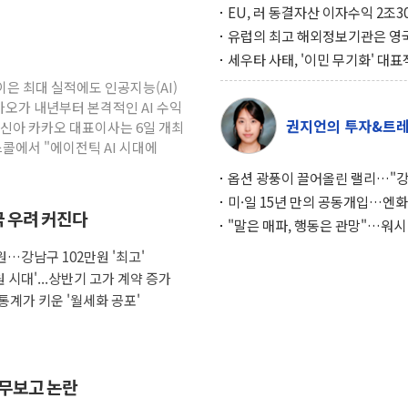
EU, 러 동결자산 이자수익 2조3
우크라 지원… 지금까지 5차례 1
유럽의 최고 해외정보기관은 영
달해
MI6… 2위는 프랑스의 대외안
세우타 사태, '이민 무기화' 대표
례… 경제 규모 10분의 1 모로코
이은 최대 실적에도 인공지능(AI)
페인 압박 수단
오가 내년부터 본격적인 AI 수익
권지언의 투자&트
정신아 카카오 대표이사는 6일 개최
콜에서 "에이전틱 AI 시대에
옵션 광풍이 끌어올린 랠리…"
이면에 과열 경고등"
미·일 15년 만의 공동개입…엔화
극 우려 커진다
와의 싸움은 끝나지 않았다
"말은 매파, 행동은 관망"…워시
인플레 대응 기준에 시장은 의문
원…강남구 102만원 '최고'
 시대'...상반기 고가 계약 증가
통계가 키운 '월세화 공포'
업무보고 논란