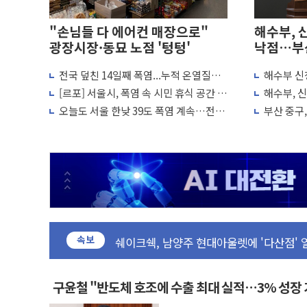
"손님들 다 에어컨 매장으로"
해수부, 
광장시장·동묘 노점 '텅텅'
낙점…부
전국 덮친 14일째 폭염...누적 온열질환
해수부 신청
[AI 카드뉴스] 어린이집·유치원 비상! 
2441명·사망 21명
통 편하고
[르포] 서울시, 폭염 속 시민 휴식 공간 강
해수부, 
운수업·기업활동 '원스톱'으로...데이터처
화…열섬현상 완화에 집중
준공 예정
오늘도 서울 한낮 39도 폭염 계속…전북
부산 중구
[르포] 폭염 속 '자폭 드론' 첫 실사격…미
·제주는 비소식
민설명회 
공정위 "국고채 PD 15곳, 관행 아닌 담합
중소기업 기술자료 중국 계열사에 넘긴 세
정부, 한화오션·에코프로비엠 등 '슈퍼을' 
국표원, 해외직구 물놀이기구·유아용품 등 
쉐이크쉑, 남양주 현대아울렛에 '다산점' 
속보
부모가 정부24에서 자녀 출입국증명서 발
소방청, 전국 시·도 구급과장 회의…중증
'달라진 임신·출산·육아 지원 한눈에'…
구윤철 "반도체 호조에 수출 최대 실적…3% 성장
정부혁신 우수사례 세계에 알린다…식약처 A