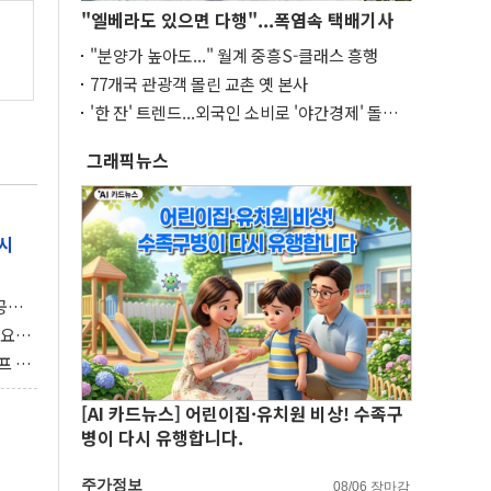
"엘베라도 있으면 다행"...폭염속 택배기사
"분양가 높아도..." 월계 중흥S-클래스 흥행
77개국 관광객 몰린 교촌 옛 본사
'한 잔' 트렌드...외국인 소비로 '야간경제' 돌파
구
그래픽뉴스
시
 공개
과제"
 요
 좌초
프 연
달러 챙
[AI 카드뉴스] 어린이집·유치원 비상! 수족구
병이 다시 유행합니다.