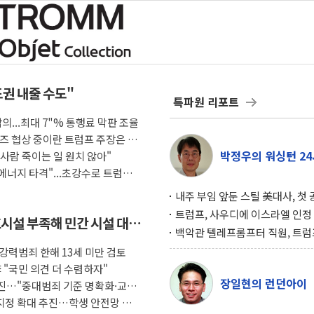
도권 내줄 수도"
특파원 리포트
의...최대 7"% 통행료 막판 조율
즈 협상 중이란 트럼프 주장은 거
박정우의 워싱턴 24
사람 죽이는 일 원치 않아"
 에너지 타격"...초강수로 트럼프
내주 부임 앞둔 스틸 美대사, 첫
행사서 "한미동맹 강화 최우선 
트럼프, 사우디에 이스라엘 인정
호시설 부족해 민간 시설 대신
구…원자력 협정 서명 하루 만에
백악관 텔레프롬프터 직원, 트럼
위기
설 미리 보고 베팅 시장서 10만
.강력범죄 한해 13세 미만 검토
겨
 "국민 의견 더 수렴하자"
장일현의 런던아이
진…"중대범죄 기준 명확화·교화
지정 확대 추진…학생 안전망 통합