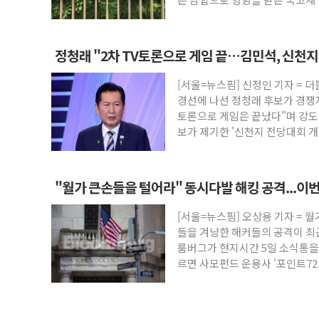
로 파악했으며
정청래 "2차 TV토론으로 게임 끝…김민석, 신천지
해"
[서울=뉴스핌] 신정인 기자 = 
경선에 나선 정청래 후보가 경쟁자
토론으로 게임은 끝났다"며 강도 
보가 제기한 '신천지 전당대회 개
"월가 큰손들을 털어라" 동시다발 해킹 공격...이
[서울=뉴스핌] 오상용 기자 = 
들을 겨냥한 해커들의 공격이 
룸버그가 현지시간 5일 소식통을
르면 사모펀드 운용사 '포인트72 운용