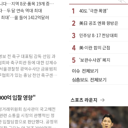
아니다…지역 8곳·품목 19개 증가
, 신천지 허위신고에 배신 사과 안 해"
흑자…두 달 연속 역대 최대
40도 '극한 폭염'
정치적 감정 따라 추진해선 안 돼"
 최대'…올 들어 1412억달러
美日 공조 엔화 향방은
 디 어비스' 수상작 발표
가…리모델링 상담 제공
민주당 8·17 전당대회
 넘은 건 국경 아닌 '식문화 장벽'
美·이란 합의 근접
 가격 상승 전망 부각
명보 전 축구 대표팀 감독 선임 과
 펀드 2종 출시
'보완수사권' 폐지
협회와 축구회관 등에 대한 강제수
사고 급등주는 팔았다
면 서울경찰청 광역수사단 금융범죄
구협회가 있는 충남 천안 축구센터
000억 입찰 영향"
스포츠 라운지
 공정거래위원회 심사관이 국고채전
 관련 소통을 시장의 관행적인 정
한 입찰담합으로 판단했다. 공정위
입찰 규모는 약 76조2000억원으