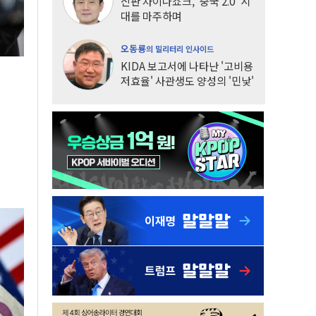
신판 차이나쇼크, '중국 2.0' 시
대를 마주하며
오동룡
의 밀리터리 인사이드
KIDA 보고서에 나타난 '고비용
저효율' 사관생도 양성의 '민낯'