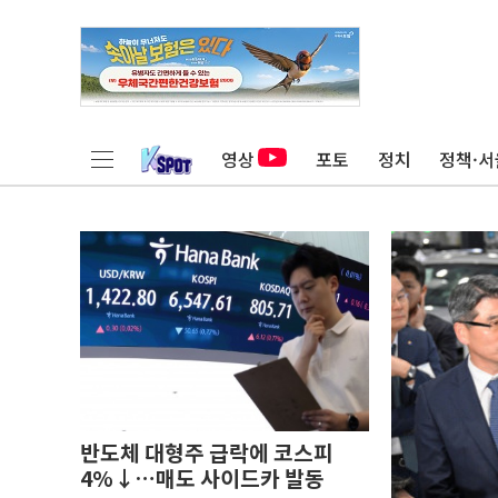
영상
포토
정치
정책·서
반도체 대형주 급락에 코스피
4%↓…매도 사이드카 발동