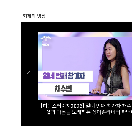
화제의 영상
 건다는 각오
[스팟Live] 개혁신당·한국형사소송법학회, '검
전면적 쇄신 촉
찰개혁인가, 형사사법의 붕괴인가' 긴급 세
민주당 정책조정
｜26.08.06