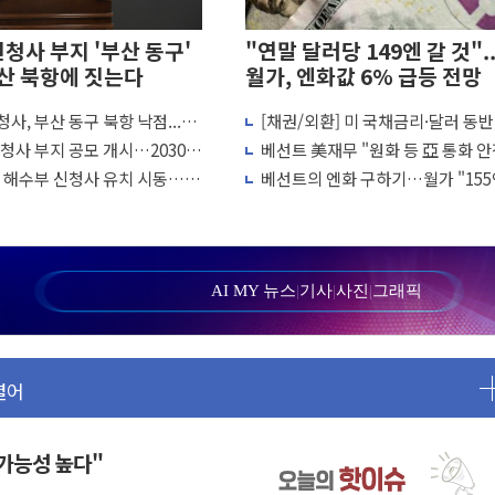
신청사 부지 '부산 동구'
"연말 달러당 149엔 갈 것"..
산 북항에 짓는다
월가, 엔화값 6% 급등 전망
사, 부산 동구 북항 낙점...교
[채권/외환] 미 국채금리·달러 동반
수족구병이 다시 유행합니다.
 기관 밀집
락…유가 안정에 9월 금리 인상 기대
신청사 부지 공모 개시…2030년
베선트 美재무 "원화 등 亞 통화 안
, 기업 3만1000곳 경제통계조사
퇴'
해 엔화 매수 개입"
, 해수부 신청사 유치 시동…주
베선트의 엔화 구하기…월가 "155
 해병대, 한반도 지형서 FPV 공격훈련 공개
개최
뚫으면 끝"
…76조2000억 입찰 영향"
라젬…공정위 과징금 4억3200만원
5곳 선정...소부장 핵심기업 추가 육성
AI MY 뉴스
|
기사
|
사진
|
그래픽
94개 제품 안전기준 '부적합'
열어
급…7일부터 온라인 대리 신청 가능
환자 이송체계 전국 확대 점검
인사처, 공무원 인사제도 안내서 발간
 가능성 높다"
I 심사·소방청 119안심콜 영문 영상 제작