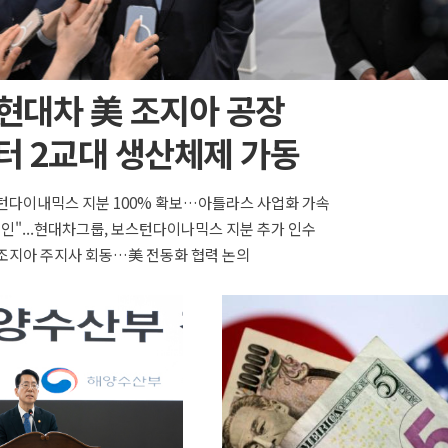
 현대차 美 조지아 공장
터 2교대 생산체제 가동
턴다이내믹스 지분 100% 확보…아틀라스 사업화 가속
올인"...현대차그룹, 보스턴다이나믹스 지분 추가 인수
조지아 주지사 회동…美 전동화 협력 논의