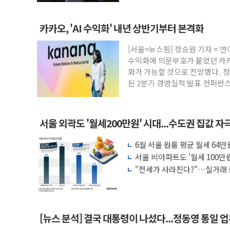
구축 목표
카카오, 'AI 수익화' 내년 상반기부터 본격화
[서울=뉴스핌] 정승원 기자 = 연
수익화에 의문부호가 붙었던 카카
화가 가능할 것으로 전망했다. 
된 2분기 경영실적 발표 컨퍼런스
서울 외곽도 '월세200만원' 시대...수도권 집값 자
6월 서울 원룸 평균 월세 64만
서울 비아파트도 '월세 100만원
"전세가 사라진다?"…실거래 
[뉴스 분석] 결국 대통령이 나섰다...정동영 통일 