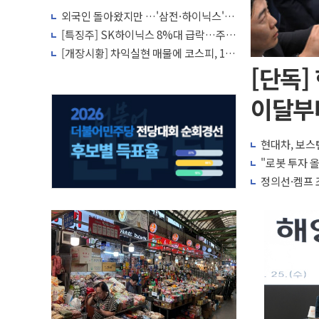
외국인 돌아왔지만 …'삼전·하이닉스'는
사고 급등주는 팔았다
[특징주] SK하이닉스 8%대 급락…주주
환원·솔리다임 이슈 부각
[개장시황] 차익실현 매물에 코스피, 1%
대 하락 출발…삼전닉스 약세
[단독]
이달부
현대차, 보스
"로봇 투자 
정의선·켐프 