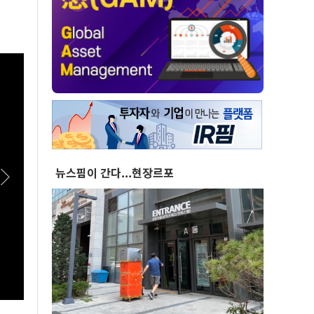
뉴스핌이 간다...현장르포
[실전! 해외주식] 미사일 솔루션 IPO 연기에 밀
[히든
린 L3해리스 '이제 매수'
음악으
이브