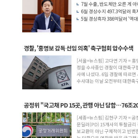
7월 수출, 반도체만 오른 게 
정청래 "2차 TV토론으로 게임 끝…김민석
세 '뚜렷'
6월 경상수지 497.3억달러 
윤상현, 사관학교 통합 비판…"국방개혁은 
5월 경상흑자 386억달러 '역대
펄어비스, 붉은사막 영상 콘테스트 '비욘드
현대리바트, '2026 코리아빌드위크' 참
[K메이커] 코셔에서 할랄까지…대상, 종가가
경찰, '홍명보 감독 선임 의혹' 축구협회 압수수색
[특징주] 비철금속 업종 11% 급등…구리
[서울=뉴스핌] 고다연 기자 = 홍
흥국자산운용, 코스닥 성장주 담은 채권혼합
정을 수사중인 경찰이 대한축구
외국인 돌아왔지만 …'삼전·하이닉스'는 
사에 나섰다. 6일 경찰에 따르
수사대는 이날 오전부터 대한축
와 서
공정위 "국고채 PD 15곳, 관행 아닌 담합…76조2
[세종=뉴스핌] 김현구 기자 =
문딜러(PD) 15개사의 투찰금리
보교환이 아닌 구체적이고 빈번
는 담합으로 영향을 받은 국고채 