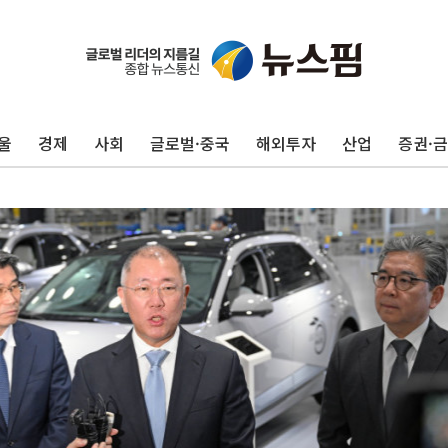
울
경제
사회
글로벌·중국
해외투자
산업
증권·