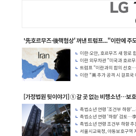
'先호르무즈·後핵협상' 꺼낸 트럼프..."이란에 주
이란·오만, 호르무즈 새 항로 합
이란 외무차관 "미국과 호르무
짓"
트럼프 "이란과의 합의 선호…
이란 "美 추가 공격 시 걸프국
압박
[가정법원 뒷이야기] ① 갈 곳 없는 비행소년…보
소년원으로
촉법소년 연령 '조건부 하향'..
촉법소년 연령 '하향' 검토…李
촉법소년 연령 조건부 하향 추
체계 병행 필요"
서울시교육청, 아동보호구역 