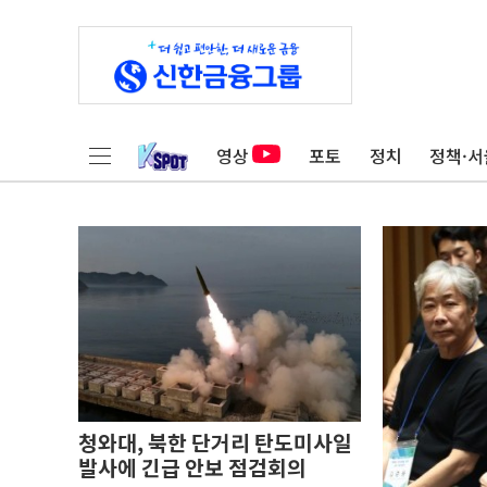
영상
포토
정치
정책·서
청와대, 북한 단거리 탄도미사일
발사에 긴급 안보 점검회의