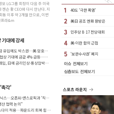
광모 LG그룹 회장이 다음 주 미국
 1단계 진압 중
젠슨 황 CEO와 다시 만난다. 지
40도 '극한 폭염'
 경쟁상대 中과 비교해야"
회동 이후 약 2개월 만으로, 이번
 인프라&m
美日 공조 엔화 향방은
 '선봉'의 대민 봉사
 1발 발사… 올해 10번째·42일 만 도발
민주당 8·17 전당대회
 안보 위기… 반군·마약카르텔이 습득해 전투 활용
방 기대에 강세
美·이란 합의 근접
구조
 자금 유입에도 박스권…美 암호화폐
한 표면 부식 물질"
'보완수사권' 폐지
 협상 기대에 금값 4% 급등…유
 진화...외국인 노동자 숨져
조 개입, 日에 금리인상·통상압박으
'촉각'
스포츠 라운지
닉스…오픈AI·앤스로픽과 '직거
생산 협력 논의"
이스다이 적용…파운드리 회복 힘 싣