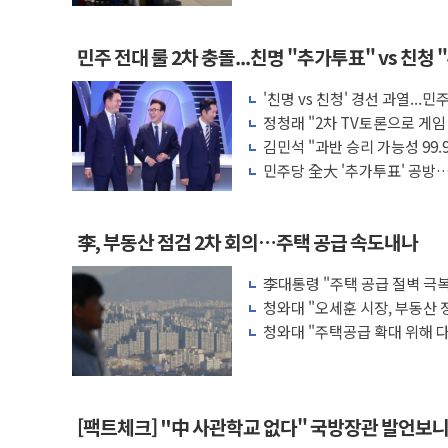
민주 전대 룰 2차 충돌...친명 "추가투표" vs 친청
'친명 vs 친청' 경선 과열..
행위 엄중 제재"
정청래 "2차 TV토론으로 게
배신 사과 안 해"
김민석 "과반 승리 가능성 99
·PK서 선방"
민주당 全大 '추가투표' 공방…
투표율 승부 가른다
李, 부동산 점검 2차 회의…주택 공급 속도내나
李대통령 "주택 공급 절벽 극
·증시 점검회의
청와대 "오세훈 시장, 부동산 
청와대 "주택공급 확대 위해 
된 바 없어"
[팩트체크] "中 사관학교 없다" 국방장관 발언보니