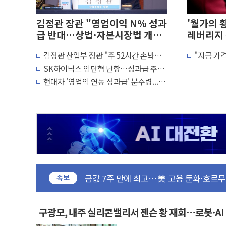
김정관 장관 "영업이익 N% 성과
'월가의 
급 반대…상법·자본시장법 개정
레버리지
논의"
이 더 큰 
김정관 산업부 장관 "주 52시간 손봐야,
"지금 가
유럽증시, 견조한 실적 소화하며 대부분 상
경쟁상대 中과 비교해야"
다"…월가
SK하이닉스 임단협 난항…성과급 주식
리투아니아 국방 "러, 우크라 드론으로 나
소평가"
지급·적자 시 임금 조정 갈등
현대차 '영업익 연동 성과급' 분수령...제
구광모, 내주 실리콘밸리서 젠슨 황 재회
조업 임금공식 바뀌나
뉴욕증시 개장 전 특징주...모더나·아이
김정관 장관 "영업이익 N% 성과급 반대
뉴욕증시 프리뷰, 미 주가선물 AI주 차익
청와대, 북한 단거리 탄도미사일 발사에 
금값 7주 만에 최고…美 고용 둔화·호르
속보
[인도증시] 중동 긴장 완화에 실적 호조까지
러, 1인칭시점 드론으로 우크라 민간인 '
[베트남 증시] 지수 하락 속 'DGC' 임
구광모, 내주 실리콘밸리서 젠슨 황 재회…로봇·A
화
'월가의 황제' 다이먼 "금융시장 레버리지