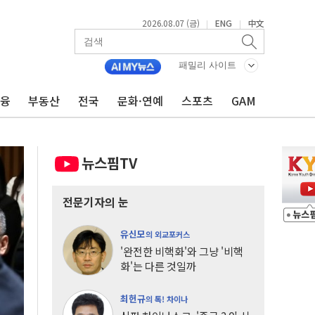
2026.08.07 (금)
ENG
中文
|
|
패밀리 사이트
금융
부동산
전국
문화·연예
스포츠
GAM
뉴스핌TV
전문기자의 눈
유신모
의 외교포커스
'완전한 비핵화'와 그냥 '비핵
화'는 다른 것일까
최헌규
의 톡! 차이나