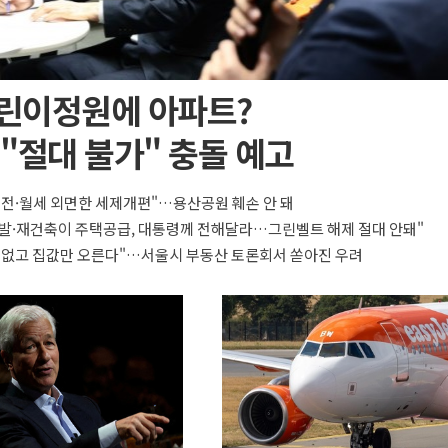
린이정원에 아파트?
"절대 불가" 충돌 예고
 전·월세 외면한 세제개편"…용산공원 훼손 안 돼
발·재건축이 주택공급, 대통령께 전해달라…그린벨트 해제 절대 안돼"
 없고 집값만 오른다"…서울시 부동산 토론회서 쏟아진 우려