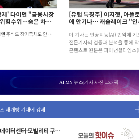
황제' 다이먼 "금융시장
[유럽 특징주] 이지젯, 아폴로
 위험수위…숨은 차입
에 안기나… 캐슬레이크 "인
변수"
입찰에서 철수"
격엔 주식도 장기국채도 안 산
이 기사는 인공지능(AI) 번역에 
승… "2분기 기업 순이익 21% 증가" 전망
 황제 다이먼 "시장, 리스크 과
전문기자의 검증과 분석을 통해 
토 회원국 공격 검토… 거짓 깃발 작전"
콘텐츠로 원문은 파이낸셜타임스(F
…로봇·AI 데이터센터·모빌리티 구체화
8월 6일자 보도입니다. [런던=뉴
온큐·도어대시↑ VS 샌디스크·피그마·앱러빈↓
장일현 특파원 =&n
…상법·자본시장법 개정 논의"
실현 속 혼조세...웨스턴디지털·샌디스크↓
AI MY 뉴스
|
기사
|
사진
|
그래픽
긴급 안보 점검회의
무즈 재개방 기대에 강세
, 상승...호실적 보고 기업 상승세 뚜렷
사파리' 공격… 시민들 공포감 극대화 전략
시 주총 기대감에 홀로 상한가…마진 잔액은 사상 최고
I 데이터센터·모빌리티 구체
 위험수위…숨은 차입이 더 큰 변수"