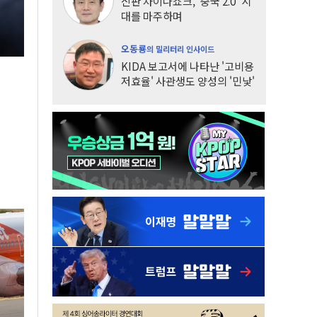
신판 차이나쇼크, '중국 2.0' 시
대를 마주하며
오동룡
의 밀리터리 인사이드
KIDA 보고서에 나타난 '고비용
저효율' 사관생도 양성의 '민낯'