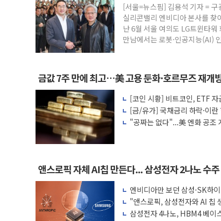
[서울=뉴스핌] 김용석 기자 = 구
양주 섬유염색공장서 화재 1명 중상…대응
실리콘밸리 엔비디아 본사를 찾아 
김정관 산업부 장관 "주 52시간 손봐야,
난 6월 서울 여의도 LG트윈타워 
만남에서는 로봇·인공지능(AI)
해군 1함대 창설 80주년…지역과 함께하는
[3보] 북, 원산서 동해로 단거리 탄도미사일
우크라 드론 전술, 중남미 콜롬비아에 새
금값 7주 만에 최고…美 고용 둔화·호르무즈 재개
동해해경, 독도 해상서 부유물 감긴 어선 
[코인 시황] 비트코인, ETF
주한미군 "오산기지 누출, 백린 아닌 무해
법안 처리 여부도 변수
[금/유가] 국채금리 하락·이란
구미 폐염산처리업체서 불 2시간30여분만에
가 혼조
"공짜는 없다"...美 엔화 공
로 작용
앤스로픽 자체 AI칩 만든다... 삼성전자 2나노 수주 
엔비디아만 보던 삼성·SK하이
래'한다
"앤스로픽, 삼성전자와 AI 칩 
삼성전자 4나노, HBM4 베