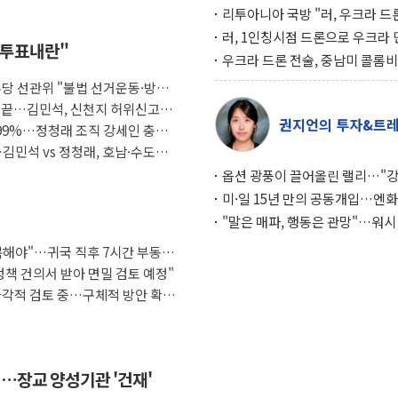
리투아니아 국방 "러, 우크라 드
로 나토 회원국 공격 검토… 거짓
러, 1인칭시점 드론으로 우크라 
 "투표내란"
작전"
인 '사파리' 공격… 시민들 공포
우크라 드론 전술, 중남미 콜롬
대화 전략
새 안보 위기… 반군·마약카르텔
.민주당 선관위 "불법 선거운동·방해
득해 전투 활용
임 끝…김민석, 신천지 허위신고에
권지언의 투자&트
.99%…정청래 조직 강세인 충청
김민석 vs 정청래, 호남·수도권
옵션 광풍이 끌어올린 랠리…"
이면에 과열 경고등"
미·일 15년 만의 공동개입…엔화
와의 싸움은 끝나지 않았다
"말은 매파, 행동은 관망"…워시
인플레 대응 기준에 시장은 의문
복해야"…귀국 직후 7시간 부동산
정책 건의서 받아 면밀 검토 예정"
다각적 검토 중…구체적 방안 확정
…장교 양성기관 '건재'