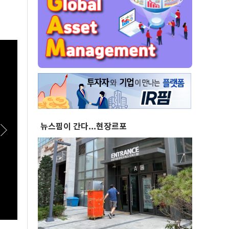
뉴스핌이 간다...현장르포
[스팟Live] 현직 공인중개사가 말하는 전월세 세
[스팟
입자들이 맞닥뜨릴 현실 | 26.08.06 서울시 부동
유튜버
산 대토론회
서울시