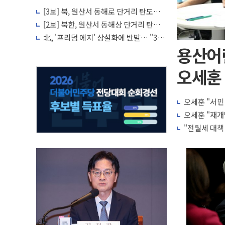
[3보] 북, 원산서 동해로 단거리 탄도미
사일 1발 발사… 올해 10번째·42일 만
[2보] 북한, 원산서 동해상 단거리 탄도
도발
미사일 발사
北, '프리덤 에지' 상설화에 반발… "3각
군사공조, 패권 전략의 산물"
용산어
오세훈 
오세훈 "서민
오세훈 "재개
"전월세 대책