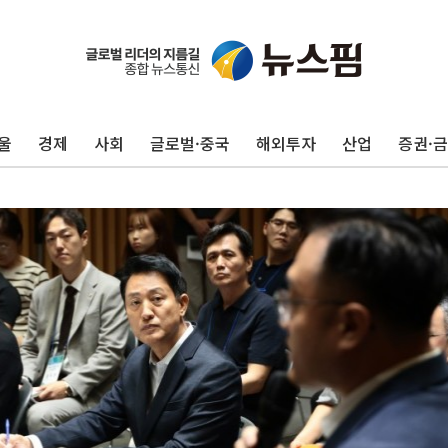
울
경제
사회
글로벌·중국
해외투자
산업
증권·