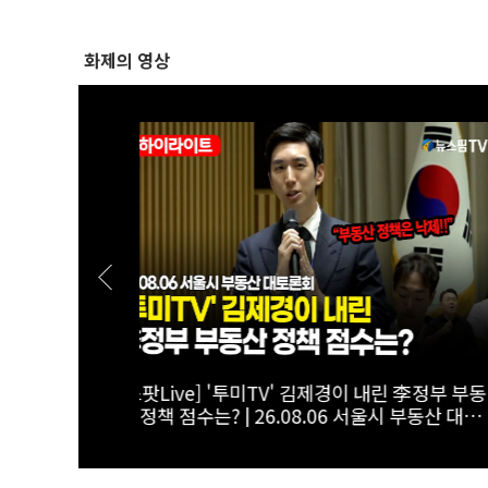
화제의 영상
줘야"...토론
[스팟Live] "전셋집 구하려다 월세 선택"...
.08.06 서울
에 첫발 내디딘 청년의 한탄 | 26.08.06 서
부동산 대토론회