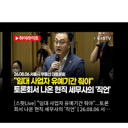
사회
[스팟Live] *풀영상* 이준석, 보완수사권 폐지에
울시
"민주당 개악입법, 불안감 가중시켜"｜
26.08.06 개혁신당 보완수사권 폐지 토론회