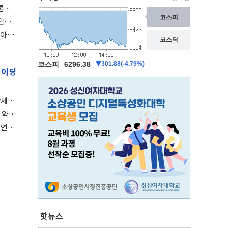
론으
 깃발
민간
감 극
비아에
이 습
레이딩
강세장
 약세
 연준,
핫뉴스