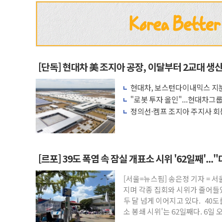
[단독] 현대차 美 조지아 공장, 이달부터 2교대 생
현대차, 보스턴다이내믹스 지분
가속
"로봇 투자 올인"...현대차그
수
정의선·켐프 조지아 주지사 회
[르포] 39도 폭염 속 잠실 개표소 시위 '62일째'..
[서울=뉴스핌] 송은정 기자 = 
지며 각종 집회와 시위가 줄어들었
두 달 넘게 이어지고 있다. 40
소 봉쇄 시위'는 62일째다. 6일 