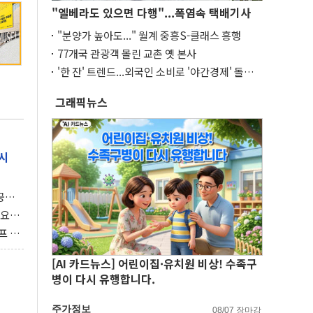
"엘베라도 있으면 다행"...폭염속 택배기사
"분양가 높아도..." 월계 중흥S-클래스 흥행
77개국 관광객 몰린 교촌 옛 본사
'한 잔' 트렌드...외국인 소비로 '야간경제' 돌파
구
그래픽뉴스
시
 공개
과제"
 요
 좌초
프 연
달러 챙
[AI 카드뉴스] 어린이집·유치원 비상! 수족구
병이 다시 유행합니다.