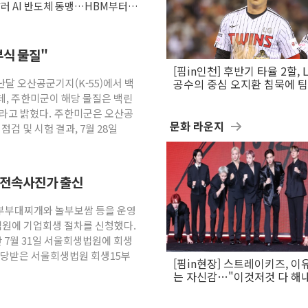
달러 AI 반도체 동맹…HBM부터 2
부식 물질"
[핌in인천] 후반기 타율 2할, 
난달 오산공군기지(K-55)에서 백
공수의 중심 오지환 침묵에 
흔들
데, 주한미군이 해당 물질은 백린
이라고 밝혔다. 주한미군은 오산공
문화 라운지
검 및 시험 결과, 7월 28일
령 전속사진가 출신
놀부부대찌개와 놀부보쌈 등을 운영
법원에 기업회생 절차를 신청했다.
 7월 31일 서울회생법원에 회생
배당받은 서울회생법원 회생15부
[핌in현장] 스트레이키즈, 이
는 자신감…"이것저것 다 해
활동 할 것"