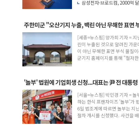
는다
삼성전자·브로드컴, 2000억 
나노까지 협력
주한미군 "오산기지 누출, 백린 아닌 무해한 표면 
[세종=뉴스핌] 양가희 기자 = 지
린이 누출된 것으로 알려진 가운
이 아닌 무해한 표면 부식 물질
군기지 홈페이지를 통해 "철저한 점
'놀부' 법원에 기업회생 신청...대표는 尹 전 대통
[서울=뉴스핌] 박민경 기자 = 
하는 한식 프랜차이즈 '놀부'가 
6일 법조계에 따르면 놀부는 지난
절차 개시를 신청했다. 사건을 