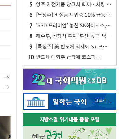
주주환원·솔리다임 이슈 부각
양주 가전제품 창고서 화재…차량 3
대·건물 1동 전소
[특징주] 비철금속 업종 11% 급등…
구리 가격 상승 전망 부각
'SSD 프리미엄' 놓친 SK하이닉스,
솔리다임 띄운다
해수부, 신청사 부지 '부산 동구' 낙
점…북항 1단계 재개발 부지에 짓는
[특징주] 美 반도체 약세에 S7 모두
다
'파란불'
반도체 대형주 급락에 코스피
4%↓…매도 사이드카 발동