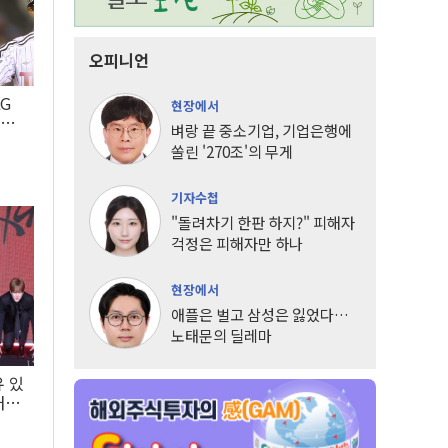
오피니언
LG
현장에서
팀도
벼랑 끝 중소기업, 기업은행에
쏠린 '270조'의 무게
기자수첩
"돌려차기 한판 하지?" 피해자
걱정은 피해자만 하나
현장에서
애플은 벌고 삼성은 잃었다…
노태문의 딜레마
유 있
내는