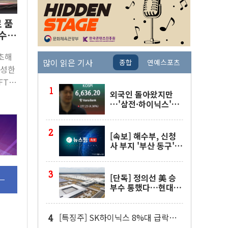
 품
수
기초해
많이 읽은 기사
종합
연예스포츠
작성한
T)
외국인 돌아왔지만
스핌]
…'삼전·하이닉스'는
사고 급등주는 팔았다
[속보] 해수부, 신청
사 부지 '부산 동구'
낙점…북항에 짓는다
[단독] 정의선 美 승
부수 통했다…현대차
메타플랜트 2교대 가
동
[특징주] SK하이닉스 8%대 급락…