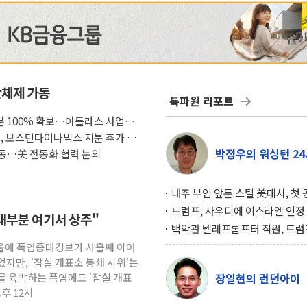
산체제 가동
특파원 리포트
 100% 확보…아틀라스 사업화
룹, 보스턴다이나믹스 지분 추가 인
박정우의 워싱턴 24
동…美 전동화 협력 논의
내주 부임 앞둔 스틸 美대사, 첫
행사서 "한미동맹 강화 최우선 
트럼프, 사우디에 이스라엘 인정
."대부분 여기서 상주"
구…원자력 협정 서명 하루 만에
백악관 텔레프롬프터 직원, 트럼
위기
설 미리 보고 베팅 시장서 10만
서울에 폭염중대경보가 사흘째 이어
겨
지만, '잠실 개표소 봉쇄 시위'는
도를 육박하는 폭염에도 '잠실 개표
장일현의 런던아이
오후 12시