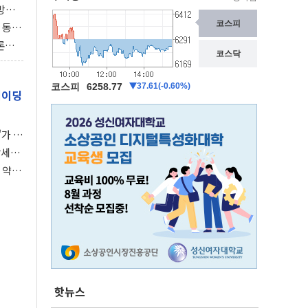
동방위
협에
 동시
동 화
론으
 깃발
레이딩
가 말
강세장
 약세
핫뉴스