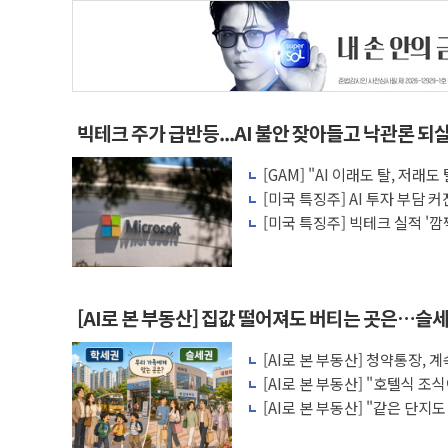
빅테크 주가 급반등...AI 불안 잦아들고 낙관론 되
[GAM] "AI 이래도 탈, 저
왜?
[미국 특징주] AI 투자 부담 
수주가 버팀목
[미국 특징주] 빅테크 실적 '
이익
[AI로 본 부동산] 집값 떨어져도 버티는 곳은…슬세
[AI로 본 부동산] 청약통장,
비용 따져보니
[AI로 본 부동산] "호텔식 
비스의 속사정
[AI로 본 부동산] "같은 단지
층' 조건은