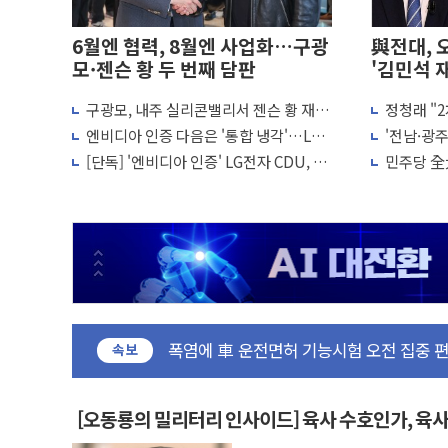
6월엔 협력, 8월엔 사업화…구광
與전대, 
모·젠슨 황 두 번째 담판
'김민석 
확대'
구광모, 내주 실리콘밸리서 젠슨 황 재
정청래 "
동해중부 전 해상 풍랑주의보…10일까지 최
회…로봇·AI 데이터센터·모빌리티 구체
석, 신천지
엔비디아 인증 다음은 '통합 냉각'…LG,
'전남·광
연일 폭염에 온열질환 사망 23명…정부,
화
CDU 넘어 칠러까지 묶는다
47.5% 정
[단독] '엔비디아 인증' LG전자 CDU, 美
민주당 全
中 전방위 아파트 부양, 수도 베이징도 부
빅테크에 첫 공급 추진
vs 정청래
인제 용대리 계곡서 수위 상승으로 피서객
른다
동해시, 11~14일 '별똥별 멍' 운영…페
강원 중·남부 동해안 시간당 50mm 이
청양 밭에서 일하던 90대 숨져…온열질환
폭염에 車 운전면허 기능시험 오전 집중 
李대통령, 'ISA·주가누르기 방지법' 전면
속보
'호우 특보' 경북 울진 시간당 20~30mm 
주말 무더위·열대야 지속…내륙 곳곳 소
[오동룡의 밀리터리 인사이드] 육사 수호인가, 육
오세훈 "용산공원 주택 검토, 민주당 스스