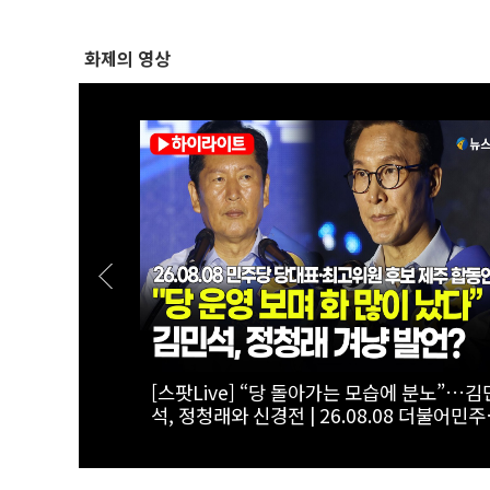
화제의 영상
서 국회의원까
[폴리티션스토리] "800조 서남권 반도체 투
 1부 ' 인
를 위해"...김원이가 산자위에 남기로 한 이
는?