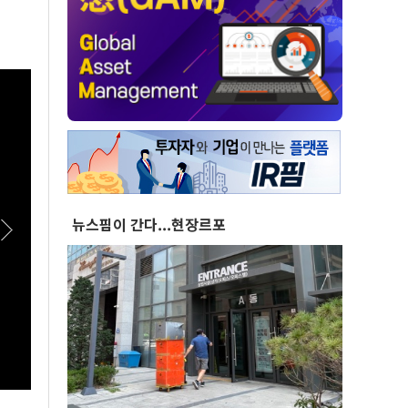
뉴스핌이 간다...현장르포
[스팟Live] “정청래 후보 그동안 고생 많이 했습
[스팟
니다”…송영길, 연임에 선 긋기 | 26.08.08 더불
민석에
어민주당 당대표·최고위원 후보 제주 합동연설
표·최
회