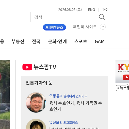
2026.08.08 (토)
ENG
中文
|
|
패밀리 사이트
금융
부동산
전국
문화·연예
스포츠
GAM
뉴스핌TV
전문기자의 눈
오동룡
의 밀리터리 인사이드
육사 수호인가, 육사 기득권 수
호인가
유신모
의 외교포커스