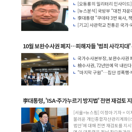
[오동룡의 밀리터리 인사이드] 
충북 주말 무더위 지속…청주·진천 35도,
저효율' 사관생도 양성의 '민낯
[뉴스분석] 국방부 "대전 자운
10월 보완수사권 폐지·공소청 출범…피해
미래전·전작권·합동성 대응 구
李대통령 "쿠데타 3번 육사, 
라"
한상협, 업계 개인정보 보안 새판 짠다…
[기고] 사관학교 전통은 국가·
민주당, 오늘 제주·인천 경선 발표...김민석 
뉴욕증시, 고용 쇼크에 금리 인상 우려 후
10월 보완수사권 폐지…피해자들 '범죄 사각지대'
트럼프, 쿡 연준 이사 해임 재추진…"26일
국가수사본부장, 보완수사권 폐
유럽증시, 美 고용 예상 밖 부진에 연준 금
려 해소"
檢수사권, 72년만에 막 내린
최고치
미 연준 매파 기세 꺾이나…고용 감소에 9
"마지막 구원"…집단 성폭행·
권 폐지 '우려'
李대통령, 'ISA·주가누르기 방지법' 전면 재검토 
[서울=뉴스핌] 이정아 기자 = 
불러온 개인종합자산관리계좌(IS
법안'에 대해 전면 재검토를 지시
면 이 대통령은 전날 참모들과의 