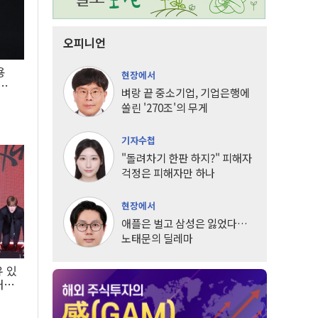
오피니언
용
현장에서
5년
벼랑 끝 중소기업, 기업은행에
쏠린 '270조'의 무게
기자수첩
"돌려차기 한판 하지?" 피해자
걱정은 피해자만 하나
현장에서
애플은 벌고 삼성은 잃었다…
노태문의 딜레마
유 있
내는