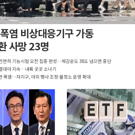
 폭염 비상대응기구 가동
 사망 23명
전면허 기능시험 오전 집중 편성…체감온도 38도 넘으면 중단
·열대야 지속…내륙 곳곳 소나기
한 폭염…자치구, 야외 행사 조정·물청소 운영 확대