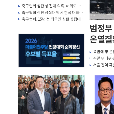
축구협회 심판 성 접대 의혹, 해외도 관심
↑…감독 선임 과정 수사까지 외신 주목
축구협회 심판 성접대 당시 한국 대표팀
7경기 무패 행진
축구협회, 15년 전 외국인 심판 성접대
의혹...월드컵·올림픽 예선도 포함
범정부
온열질환
폭염에 車 운
주말 무더위
서울 전역 극