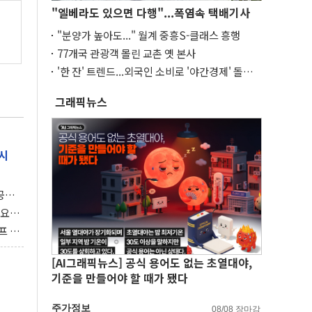
"엘베라도 있으면 다행"...폭염속 택배기사
"분양가 높아도..." 월계 중흥S-클래스 흥행
77개국 관광객 몰린 교촌 옛 본사
'한 잔' 트렌드...외국인 소비로 '야간경제' 돌파
구
그래픽뉴스
시
 공개
과제"
 요
 좌초
프 연
달러 챙
[AI그래픽뉴스] 공식 용어도 없는 초열대야,
기준을 만들어야 할 때가 됐다