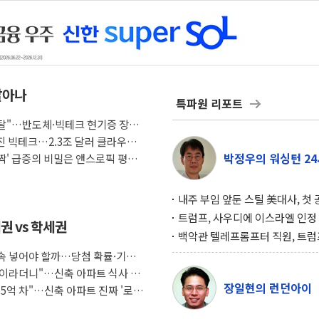
살아나
특파원 리포트
래도 탈"…반도체·빅테크 현기증 장세,
커진 빅테크…2.3조 달러 클라우드
박정우의 워싱턴 24
깜짝' 급증의 비밀은 앤스로픽 평가
내주 부임 앞둔 스틸 美대사, 첫
행사서 "한미동맹 강화 최우선 
트럼프, 사우디에 이스라엘 인정
권 vs 학세권
구…원자력 협정 서명 하루 만에
백악관 텔레프롬프터 직원, 트럼
위기
설 미리 보고 베팅 시장서 10만
 계속 넣어야 할까…당첨 확률·기회
겨
조식이라더니"…신축 아파트 식사 서
장일현의 런던아이
도 5억 차"…신축 아파트 진짜 '로얄