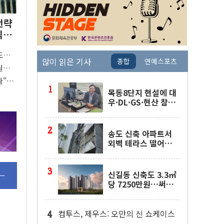
전략
익
도박
많이 읽은 기사
종합
연예스포츠
원으
다"…
준 개편
목동8단지 현설에 대
우·DL·GS·현산 참
여…'공사비 인상 불
가' 조건
송도 신축 아파트서
외벽 테라스 떨어
져…SK에코플랜트
"전수 조사"
신길동 신축도 3.3㎡
당 7250만원…써밋
클라비온 59㎡ 18억
원대
컴투스, 제우스: 오만의 신 쇼케이스