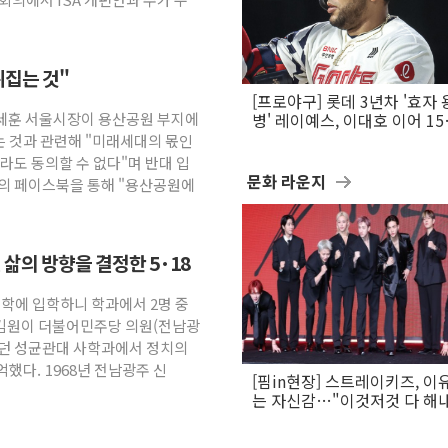
뒤집는 것"
[프로야구] 롯데 3년차 '효자 
오세훈 서울시장이 용산공원 부지에
병' 레이예스, 이대호 이어 1
만의 롯데 타격왕 도전
 것과 관련해 "미래세대의 몫인
라도 동의할 수 없다"며 반대 입
문화 라운지
신의 페이스북을 통해 "용산공원에
삶의 방향을 결정한 5·18
"대학에 입학하니 학과에서 2명 중
 김원이 더불어민주당 의원(전남광
했던 성균관대 사학과에서 정치의
했다. 1968년 전남광주 신
[핌in현장] 스트레이키즈, 이
는 자신감…"이것저것 다 해
활동 할 것"