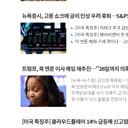
뉴욕증시, 고용 쇼크에 금리 인상 우려 후퇴…S&P
[미국 특징주] 빅테크 주가 급반
살아나
[미국 특징주] 에어비앤비 주가 
에 투자자 반색
미 연준 매파 기세 꺾이나…고용
트럼프, 쿡 연준 이사 해임 재추진…"26일까지 의
[뉴욕=뉴스핌] 김민정 특파원 =
쿡 연방준비제도(Fed) 이사 해
주택담보대출 사기 의혹이 근거다
정 다툼이 다시 불붙을 전망이다
[미국 특징주] 클라우드플레어 14% 급등해 신고점.