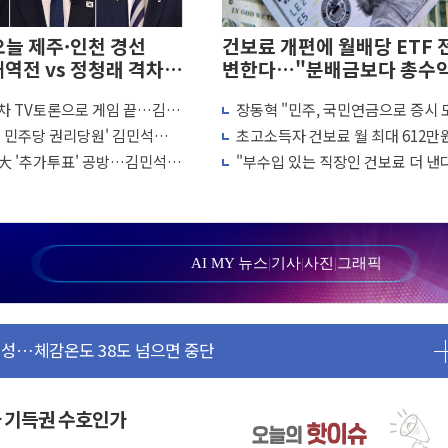
오늘 제주·인천 경선
건보료 개편에 월배당 ETF 
재역전 vs 정청래 격차
변한다…"분배금보다 총수
률"
2차 TV토론으로 게임 끝…김민
장동혁 "민주, 국민연금으로 증시 
대 3.5m 높은 물결
 허위신고에 배신 사과 안 해"
판 만들더니 아예 카지노 차릴 판"
주 민주당 권리당원' 김민석
초고소득자 건보료 월 최대 612만
 비상대응기구 가동
청래 34.4% 송영길 14.6%
로...하한도 상향
大 '추가투표' 공방…김민석
"부수입 있는 직장인 건보료 더 낸
동산 규제 철폐
, 호남·수도권 투표율 승부 가
복지부, 보수 외 소득월액 공제 기
 7명 고립…전원 구조
검토
르세우스 유성우 관측
상 폭우…호우경보 발효
AI MY 뉴스
|
기사
|
사진
|
그래픽
 여부 조사
편성…체감온도 38도 넘으면 중단
 재검토 지시
강한 비...가뭄 해소될 듯
나기
사 기득권 수호인가
로 원칙 뒤집는 것"