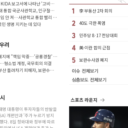
KIDA 보고서에 나타난 '고비용
 곳곳 소나기
'
대 통합 국군사관학교, 인구절벽·
李 부동산 2차 회의
자들 '범죄 사각지대' 우려
조개혁"
책임 안 져…사관학교 통합 빨리 하
40도 극한 폭염
'자율규제단체' 타진
국민 생명 지키는 데 있다
'재역전' vs 정청래 '격차 확대'
민주당 8·17 전당대회
퇴…S&P500 최고치
 우려
美·이란 합의 근접
까지 의혹 소명" 요구
지에 "책임 막중…'공룡경찰' 우
리 인상 가능성 낮아지며 상승… STOXX 600 지수는 나흘 연속
보완수사권 폐지
다…형소법 개정, 국무회의 의결
월 동결 전망 우세
부산 돌려차기 피해자, 보완수사
지시
스포츠 라운지
이재명 대통령이 투자자들의 반발을
A) 개편안과 '주가 누르기 방지
했다. 8일 청와대와 정부에 따르
회의에서 ISA 개편안과 주가 누