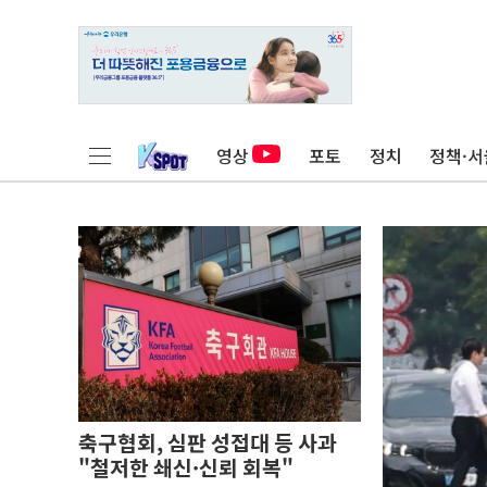
영상
포토
정치
정책·서
축구협회, 심판 성접대 등 사과
"철저한 쇄신·신뢰 회복"