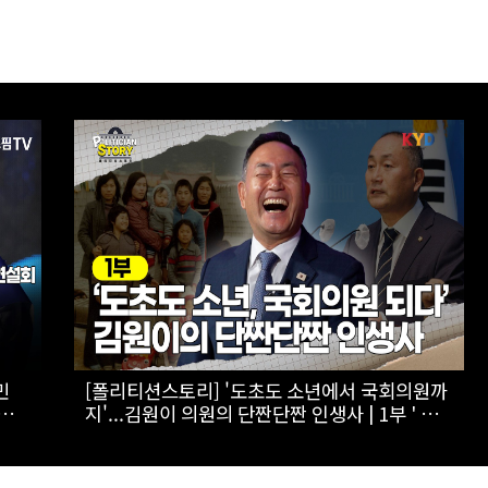
자
[스팟Live] ‘1211표 차’ 초접전, 승부 가를 제주
유
표심은?...제3차 정기전국당원대회 후보자 제주
합동연설회 생중계 | 26.08.08