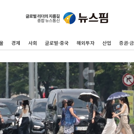
울
경제
사회
글로벌·중국
해외투자
산업
증권·