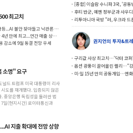
[종합] 이슬람 수니파 3국, '공
협정' 체결… 이스라엘·이란 위
후티 반군, 예멘 정부군과 사우디
500 최고치
맞설 자체 억지력 강화
공격… 위기 고조되는 또 다른 중
리투아니아 국방 "러, 우크라 드
약고
로 나토 회원국 공격 검토… 거짓
등...AI 불안 잦아들고 낙관론 되
작전"
4년 만에 최고...연간 매출 상향
권지언의 투자&트
 감소에 9월 동결 전망 우세
구리값 사상 최고치…'닥터 코퍼'
하는 경기 신호가 달라졌다
옵션 광풍이 끌어올린 랠리…"
혹 소명" 요구
이면에 과열 경고등"
미·일 15년 만의 공동개입…엔화
와의 싸움은 끝나지 않았다
 도널드 트럼프 미국 대통령이 리사
임 시도를 재개했다. 입증되지 않은
. 중앙은행 독립성을 둘러싼 법
. 7일(현지시간) 로이터통신과
..AI 지출 확대에 전망 상향