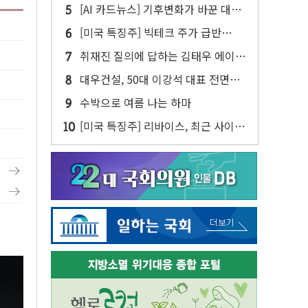
[AI 카드뉴스] 기후변화가 바꾼 대한
민국 여름
[미국 특징주] 빅테크 주가 급반
등...AI 불안 잦아들고 낙관론 되살아
취재진 질의에 답하는 김태우 에이버
나
튼 CD
대우건설, 50대 이강석 대표 전면
에...임원·조직 대대적 개편 예고
수박으로 여름 나는 하마
[미국 특징주] 리바이스, 최근 사이버
공격 물결 속 보안 침해 사실 공개